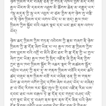
ཉེས་ཁྲིམས་རང་བཞིན་ཅན་གྱི་གཏན་འཁེལ་བྱས་མེད་པས།
རྒྱལ་ཡོངས་མི་དམངས་འཐུས་མི་ཚོགས་ཆེན་མ་བརྒྱུད་པར་
༧སྐུ་མདུན་གྱི་སྐུ་པར་འཕྱར་བ་ཙམ་གྱིས་ནག་ཉེས་སུ་བརྩི་
བ་ནི་ཉེས་ཁྲིམས་དང་འགལ་ཡོད་པ་མ་ཟད། རྒྱལ་ཁབ་
ཁྲིམས་ཀྱིས་སྐྱོང་བའི་འཆར་སྣང་དང་ཡང་རྨང་ནས་འགལ་
ཡོད།
ཉེས་ཆད་ཁྲིམས་ཀྱིས་གཏན་འབེབས་ཀྱི་རྣམ་གཞག་ནི་ཉེས་
ཁྲིམས་ཀྱི་རྩ་དོན་ཞིག་ཡིན་པ་ལ། རྒྱལ་ཁབ་རྩ་ཁྲིམས་ཀྱིས་
ཁས་བླངས་བའི་འགྲོ་བ་མིའི་ཐོབ་ཐང་གི་རྩ་དོན་གྱི་ཡ་གྱལ་
ཞིག་ཀྱང་ཡིན། རྒྱལ་ཁབ་ཀྱི་སྲིད་འཛིན་ཞི་གྱིན་ཕིན་གྱིས་
ཀྱང་རྒྱལ་ཁབ་ཁྲིམས་སྐྱོང་གི་འཆར་སྣང་གི་མཚམས་སྦྱོར་
འབྲེལ་བཤད་ཀྱི་ནང་དུ་ས་གནས་ཁྲིམས་བཟོའི་དབང་ཆའི་
ཚད་བཟུང་ནས་ཁྲིམས་བཟོ་རང་བཞིན་ཅན་གྱི་ས་གནས་
ཡིག་ཆ་བཀག་འགོག་བྱེད་དགོས་ཞེས་བཤད་ཡོད་པ་བཞིན།
རྔ་བ་བོད་རིགས་རང་སྐྱོང་ཁུལ་གྱི་དབང་འཛིན་རིམ་པས་
དབང་ཐང་ལས་བརྒལ་ཏེ་རྩ་དོན་དང་གསུང་བཤད་འདི་
དག་སྣང་མེད་དུ་བཞག་ནས་སྔར་ནས་དོར་ཟིན་པའི་ཉེས་
དོན་རིགས་འགྲེའི་ལམ་ལུགས་བེད་སྤྱོད་བྱས་ཏེ་ཁྲིམས་