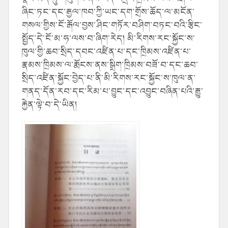
ཞིང་ཏང་དང་རྒྱལ་ཁབ་ཀྱི་ཡང་དག་གྲོས་ཆོད་ལ་མངོན་
གསལ་གྱིས་ངོ་རྒོལ་བྱས་ཤིང་གཏོར་བཤིག་བཏང་བའི་རྩིང་
སྤྱོད་དེ་ངོ་མ་ཧ་ལས་བ་ཞིག་རེད། མི་རིགས་རང་སྐྱོང་ས་
ཁུལ་གྱི་ཆབ་སྲིད་དབང་འཛིན་པ་དང་ཁྲིམས་འཛིན་པ་
རྣམས་ཁྲིམས་ལ་རྨོངས་ནས་སྒྲིག་ཁྲིམས་བཟོ་བ་དང་ཆབ་
སྲིད་འཛིན་སྐྱོང་བྱེད་པ་ནི་མི་རིགས་རང་སྐྱོང་ས་ཁུལ་ན་
གནད་དོན་རབ་དང་རིམ་པ་བྱུང་དང་འབྱུང་བཞིན་པའི་རྒྱུ་
རྐྱེན་ལྟེ་བ་དེ་ཡིན།