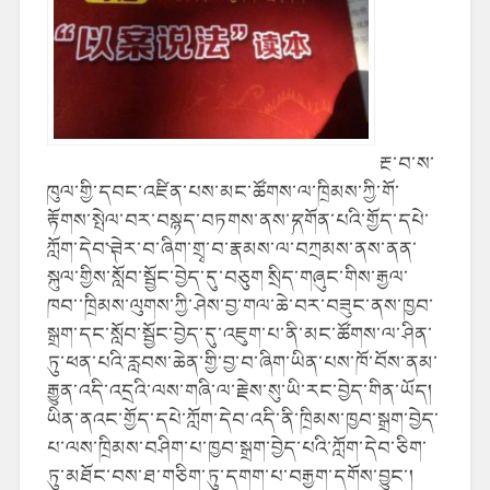
རྔ་བ་ས་
ཁུལ་གྱི་དབང་འཛིན་པས་མང་ཚོགས་ལ་ཁྲིམས་ཀྱི་གོ་
རྟོགས་སྤེལ་བར་བསྙད་བཏགས་ནས་༼དགོན་པའི་གྱོད་དཔེ་
ཀློག་དེབ་༽ཟེར་བ་ཞིག་གྲྭ་བ་རྣམས་ལ་བཀྲམས་ནས་ནན་
སྐུལ་གྱིས་སློབ་སྦྱོང་བྱེད་དུ་བཅུག སྲིད་གཞུང་གིས་རྒྱལ་
ཁབ་་ཁྲིམས་ལུགས་ཀྱི་ཤེས་བྱ་གལ་ཆེ་བར་བཟུང་ནས་ཁྱབ་
སྒྲག་དང་སློབ་སྦྱོང་བྱེད་དུ་འཇུག་པ་ནི་མང་ཚོགས་ལ་ཤིན་
ཏུ་ཕན་པའི་རླབས་ཆེན་གྱི་བྱ་བ་ཞིག་ཡིན་པས་ཁོ་བོས་ནམ་
རྒྱུན་འདི་འདྲའི་ལས་གཞི་ལ་རྗེས་སུ་ཡི་རང་བྱེད་གིན་ཡོད།
ཡིན་ནའང་གྱོད་དཔེ་ཀློག་དེབ་འདི་ནི་ཁྲིམས་ཁྱབ་སྒྲག་བྱེད་
པ་ལས་ཁྲིམས་བཤིག་པ་ཁྱབ་སྒྲག་བྱེད་པའི་ཀློག་དེབ་ཅིག་
ཏུ་མཐོང་བས་ཐ་གཅིག་ཏུ་དགག་པ་བརྒྱག་དགོས་བྱུང་།