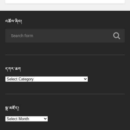
འཚོལ་ཞིབ།
དཀར་ཆག
སྒྲ་མཛོད།