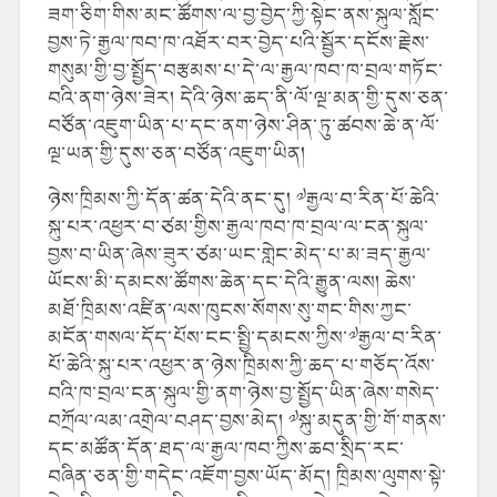
ཟག་ཅིག་གིས་མང་ཚོགས་ལ་བྱ་བྱེད་ཀྱི་སྟེང་ནས་སྐུལ་སློང་
བྱས་ཏེ་རྒྱལ་ཁབ་ཁ་འཐོར་བར་བྱེད་པའི་སྦྱོར་དངོས་རྗེས་
གསུམ་གྱི་བྱ་སྤྱོད་བརྩམས་པ་དེ་ལ་རྒྱལ་ཁབ་ཁ་བྲལ་གཏོང་
བའི་ནག་ཉེས་ཟེར། དེའི་ཉེས་ཆད་ནི་ལོ་ལྔ་མན་གྱི་དུས་ཅན་
བཙོན་འཇུག་ཡིན་པ་དང་ནག་ཉེས་ཤིན་ཏུ་ཚབས་ཆེ་ན་ལོ་
ལྔ་ཡན་གྱི་དུས་ཅན་བཙོན་འཇུག་ཡིན།
ཉེས་ཁྲིམས་ཀྱི་དོན་ཚན་དེའི་ནང་དུ། ༧རྒྱལ་བ་རིན་པོ་ཆེའི་
སྐུ་པར་འཕྱར་བ་ཙམ་གྱིས་རྒྱལ་ཁབ་ཁ་བྲལ་ལ་ངན་སྐུལ་
བྱས་བ་ཡིན་ཞེས་ཟུར་ཙམ་ཡང་གླེང་མེད་པ་མ་ཟད་རྒྱལ་
ཡོངས་མི་དམངས་ཚོགས་ཆེན་དང་དེའི་རྒྱུན་ལས། ཆེས་
མཐོ་ཁྲིམས་འཛིན་ལས་ཁུངས་སོགས་སུ་གང་གིས་ཀྱང་
མངོན་གསལ་དོད་པོས་ངང་སྤྱི་དམངས་ཀྱིས་༧རྒྱལ་བ་རིན་
པོ་ཆེའི་སྐུ་པར་འཕྱར་ན་ཉེས་ཁྲིམས་ཀྱི་ཆད་པ་གཅོད་འོས་
བའི་ཁ་བྲལ་ངན་སྐུལ་གྱི་ནག་ཉེས་བྱ་སྤྱོད་ཡིན་ཞེས་གསེད་
བཀྲོལ་ལམ་འགྲེལ་བཤད་བྱས་མེད། ༧སྐུ་མདུན་གྱི་གོ་གནས་
དང་མཚོན་དོན་ཐད་ལ་རྒྱལ་ཁབ་ཀྱིས་ཆབ་སྲིད་རང་
བཞིན་ཅན་གྱི་གདེང་འཇོག་བྱས་ཡོད་མོད། ཁྲིམས་ལུགས་སྟེ་