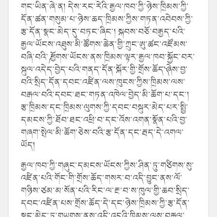
གང་ཡིན་ཞེ་ན། དེས་རང་རེའི་རྒྱལ་ཁབ་ཀྱི་ཉེས་ཁྲིམས་ཀྱི་
དོན་ཚན་གསུམ་པ་ཉེས་ཆད་ཁྲིམས་ཀྱིས་གཏན་འབེབས་ཀྱི་
རྩ་དོན་སྣང་མེད་དུ་བཏང་ཞིང་། སྐབས་བཅོ་བརྒྱད་པའི་
རྒྱལ་ཡོངས་འཐུས་མི་ཚོགས་ཆེན་གྱི་ཀྲུང་ཨུ་ཚང་འཛོམས་
བཞི་བའི་༼ ཕྱོགས་ཡོངས་ནས་ཁྲིམས་ལྟར་རྒྱལ་ཁབ་སྐྱོང་བར་
སྐུལ་འདེད་བྱེད་པའི་གནད་དོན་སྐོར་གྱི་གྲོས་ཆོད་༽ཞེས་བྱ་
བའི་སྲིད་དོན་དབང་འཛིན་ལས་ཁུངས་ཀྱིས་ཁྲིམས་ལས་
བརྒལ་བའི་དབང་ཐང་གཏན་འཁེལ་བྱེད་མི་ཆོག་པ་དང་།
རྩ་ཁྲིམས་དང་ཁྲིམས་ལུགས་ཀྱི་དབང་བསྐུར་མེད་པར་སྤྱི་
དམངས་ཀྱི་ཐོབ་ཐང་འཕྲི་བ་དང་འོས་འགན་སྣོན་པའི་བྱ་
གཞག་སྤེལ་མི་ཆོག་ཅེས་བའི་རྩ་དོན་དང་རྦད་དེ་འགལ་
ཡོད།
རྒྱལ་ཁབ་ཀྱི་གཞུང་དམངས་ཡོངས་ཀྱིས་ཤིན་ཏུ་གཙིགས་སུ་
འཛིན་པའི་
གོང་གི
་གྲོས་ཆོད་གསར་བ་
འདི་བྱུང་ནས་ལོ་
གཉིས་ཙམ་མ་སོན་པའི་རིང་ལ་རྔ་བ་ས་ཁུལ་གྱི་ཆབ་སྲིད་
དབང་འཛིན་པས་གྲོས་ཆོད་དེ་དང་ཉེས་ཁྲིམས་ཀྱི་རྩ་དོན་
སྣང་མེད་ཏུ་གཡུགས་ནས་འདི་འདྲའི་ཁྲིམས་ལས་བརྒལ་