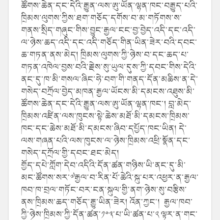
ཚོགས་ཆེན་དང་དེའི་རྒྱུན་ལས་ཨུ་ཡོན་ལྷན་ཁང་བརྒྱུད་པའི་
ཁྲིམས་ལུགས་ཀྱིས་ཐག་གཅོད་དགོས་བ་མ་གཏོགས་ས་
གནས་སྲིད་གཞུང་གིས་བྱུང་རྒྱལ་ངང་བྱ་བྱེད་འདི་དང་འདི་
ལ་ཉེས་ཆད་འདི་དང་འདི་གཅོད་གིན་ཡིན་ཟེར་བའི་དབང་
ཆ་གཏན་ནས་མེད། ཁྲིམས་ལུགས་ཀྱི་ཉེས་བ་དང་ཆད་པ་
གཏན་འཁེལ་བྱས་བའི་རྗེས་སུ་ཡུལ་དུས་ཀྱི་དབང་གིས་དེའི་
ནང་དུ་ཁ་མི་གསལ་ཞིང་ཧེ་བག་གི་གནད་དོན་མཆིས་ན་དེ་
གསེད་བཀྲོལ་བྱེད་མཁན་རྒྱལ་ཡོངས་མི་དམངས་འཐུས་མི་
ཚོགས་ཆེན་དང་དེའི་རྒྱུན་ལས་ཨུ་ཡོན་ལྷན་ཁང་། བླ་མེད་
ཁྲིམས་འཛིན་ལས་ཁུངས་སྟེ་ཆེས་མཐོ་མི་དམངས་ཁྲིམས་
ཁང་དང་ཆེས་མཐོ་མི་དམངས་ཞིབ་དཔྱོད་ཁང་ཡིན། དེ་
ལས་གཞན་པའི་ལས་ཁུངས་ལ་ཉེས་ཁྲིམས་འཕྲི་སྣོན་དང་
གསེད་དཀྲོལ་གྱི་དབང་ཐང་མེད།
གྱོད་དཔེ་ཀློག་དེབ་འདིའི་དོན་ཚན་གཉིས་ཡི་ནང་དུ་མི་
མང་ཚོགས་སར་༧རྒྱལ་བ་རིན་པོ་ཆེའི་སྐུ་པར་འཕྱར་ན་རྒྱལ་
ཁབ་ཁ་བྲལ་གཏོང་བར་ངན་སྐུལ་གྱི་ནག་ཉེས་སུ་བརྩིས་
ནས་ཁྲིམས་ཆད་གཅོད་རྒྱུ་ཡིན་ཟེར།
འོན་ཀྱང་།
རྒྱལ་ཁབ་
ཀྱི་ཉེས་ཁྲིམས་ཀྱི་དོན་ཚན་༡༠༣་པ་ཡི་ཚན་པ་༢ ལྟར་ན་གང་