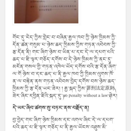
གོང་དུ་ངེད་ཀྱིས་གླེང་བ་བཞིན་
རྒྱལ་ཁབ་ཀྱི་ཉེས་ཁྲིམས་ཀྱི་
དོན་ཚན་གསུམ་པ་
ཉེས་ཆད་ཁྲིམས་ཀྱིས་གཏན་འབེབས་ཀྱི་
རྩ་དོན་
ནི།
གང་ཞིག་ཉེས་བ་ཡིན་པ་དང་དེ་ལ་དཔག་པའི་
ཆད་པ་ཇི་ལྟར་གཅོད་དགོས་བ་དེ་ཉེས་ཁྲིམས་ཀྱི་ནང་དུ་
མངོན་གསལ་གྱི་གཏན་འཁེལ་ཡོད་དགོས་བའི་རྩ་དོན་ཞིག་
ལ་གོ ཉེས་བ་དང་ཆད་པ་ནི་རྒྱལ་ཁབ་ཀྱི་ཁྲིམས་ལུགས་ཁོ་
ན་ལ་བརྟེན་ནས་གཏན་འབེབས་བྱེད་དགོས་བས་ཉེས་ཆད་
ཁྲིམས་ཀྱི་རྩ་དོན་ཡང་ཟེར། ། རྒྱ་སྐད་ཀྱིས་༼罪刑法定原则༽
ཟེར་ཞིང་དབྱིན་ཇིའི་སྐད་དུ་༼no penalty without a law ༽ཟེར།
དེ་ཡང་ཞིབ་ཚགས་སུ་བཏང་ནས་བརྗོད་ན།
བྱ་བྱེད་གང་ཞིག་ཉེས་ཁྲིམས་དང་འགལ་ཞིང་དེ་ལ་དཔག་
པའི་ཆད་པ་ཇི་ལྟར་གཅོད་པ་ནི་རྒྱལ་ཡོངས་འཐུས་མི་