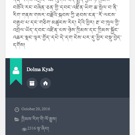
བཟོའི་རང་བཞིན་ཅན་གྱི་དབང་འཛིན་ཡིག་ཆ་སྤེལ་བ་ནི་
རིག་གནས་གསར་བརྗེའི་སྐབས་ཀྱི་ཐབས་ངན་་རོ་ལངས་
བརྒྱབ་པ་དང་གཅིག་མཚུངས་རེད། དེའི་ཕྱིར། རྔ་བ་ཁུལ་གྱི་
འབྲེལ་ཡོད་དབང་འཛིན་པས་ཉེས་ཁྲིམས་དང་ཁྲིམས་སྐྱོང་
འཆར་སྣང་ལྟར་གྱོད་དཔེ་དེ་དག་ངེས་པར་དུ་ཕྱིར་བསྡུ་བྱེད་
དགོས།
Dolma Kyab
October 20, 2016
ཁྲིམས་རིག་གི་ལོ་རྒྱུས།
2316 ལྟ་ཞིབ།