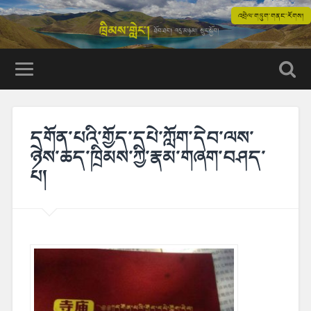
འབྲེལ་གཏུག་གནང་རོགས།
དགོན་པའི་གྱོད་དཔེ་ཀློག་དེབ་ལས་
ཉེས་ཆད་ཁྲིམས་ཀྱི་རྣམ་གཞག་བཤད་
པ།