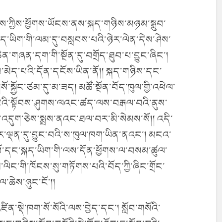
ཉིས་ཀྱིས་ཕྱོགས་ཡོངས་ནས་སྐད་གཉིས་མཉམ་སྒྲུབ་
སྐད་ཡིག་གི་ལམ་དུ་བསླབས་པའི་ཉེར་ལེན་དེས་ཤེས་
ཆེན་གཞན་དག་གི་སྔོན་དུ་བགྲོད་ཐུབ་པ་བྱུང་ཞིང་།
་ས་མེད་པའི་དོན་དངོས་ཡིན་ནོ།། སྐད་གཉིས་དང་
སོ་སྐྱོང་ཙམ་དུ་མ་ཟད། མཚོ་སྔོན་བོད་ཁུལ་གྱི་འཕེལ་
རྩའི་སྟོབས་ཤུགས་ལའང་ཚད་ལས་བརྒལ་བའི་ནུས་
ྱབ་འདུག་ཅེས་སྨྲས་ནའང་ཐལ་བར་མི་སེམས་སོ།། འདི་
ཡར་ལྡན་དུ་བྱུང་བའི་ས་ཁུལ་ཁག་ཡིན་ནའང་། མངའ་
སོ་དང་སྐད་ཡིག་གི་ལས་དོན་ཕྱོགས་ལ་བསམ་ཚུལ་
་ལིང་གི་ཁོངས་སུ་གཏོགས་པའི་བོད་ཀྱི་ཞིང་གྲོང་
་ཆེས་ཉུང་ངོ་།།
ན་སྡེ་ཁག་སོ་སོའི་ལས་བྱེད་དང་། སློབ་གསོའི་