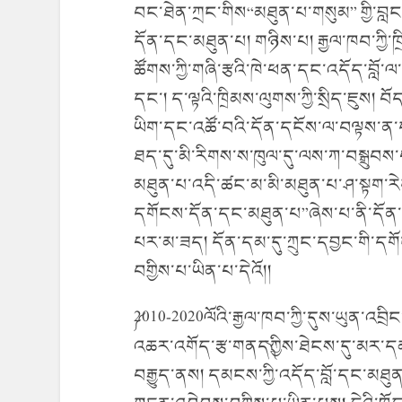
བང་ཐེན་ཀྲང་གིས“མཐུན་པ་གསུམ” གྱི་བླང་
དོན་དང་མཐུན་པ། གཉིས་པ། རྒྱལ་ཁབ་ཀྱི
ཚོགས་ཀྱི་གཞི་རྩའི་ཁེ་ཕན་དང་འདོད་བློ་ལ་
དང་། ད་ལྟའི་ཁྲིམས་ལུགས་ཀྱི་སྲིད་ཇུས། བ
ཡིག་དང་འཚོ་བའི་དོན་དངོས་ལ་བལྟས་ན་ད
ཐད་དུ་མི་རིགས་ས་ཁུལ་དུ་ལས་ཀ་བསྒྲུབ
མཐུན་པ་འདི་ཚང་མ་མི་མཐུན་པ་ཤ་སྟག་རེ
དགོངས་དོན་དང་མཐུན་པ”ཞེས་པ་ནི་དོན་
པར་མ་ཟད། དོན་དམ་དུ་ཀྲུང་དབྱང་གི་ད
བགྱིས་པ་ཡིན་པ་དེའོ།།
༼2010-2020ལོའི་རྒྱལ་ཁབ་ཀྱི་དུས་ཡུན་འབྲིང
འཆར་འགོད་རྩ་གནད༽ཀྱིས་ཐེངས་དུ་མར་དམ
བརྒྱུད་ནས། དམངས་ཀྱི་འདོད་བློ་དང་མཐུན