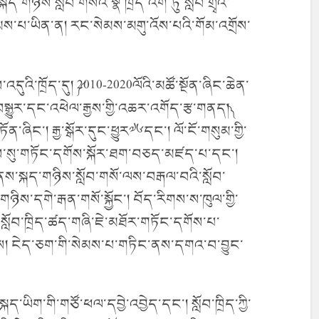
་གཉིས་སློབ་གསོའི་སྣེ་ཁྲོད་འོག་ཏུ་སློབ་གྲྭའི་
མས་པ་ཡིན་ན། རང་སེམས་མགུ་འོས་པའི་གོམ་འགྲོས་
འདུའི་ཁྲོད་དུ། ༼2010-2020ལོའི་མཚོ་སྔོན་ཞིང་ཆེན་
་བསྒྱུར་དང་འཕེལ་རྒྱས་གྱི་འཆར་འགོད་རྩ་གནད།༽
ན་ཞིང་། རྒྱ་སྒོར་དུང་ཕྱུར༧༦དང་། ལོ་ངོ་གསུམ་གྱི་
རྒྱས་སུ་གཏོང་དགོས་སྐོར་ཐག་བཅད་མཛད་པ་དང་།
ནས་སྐད་གཉིས་སློབ་གསོ་ལས་བརྒལ་བའི་སློབ་
ཉིས་དགེ་རྒན་གསོ་སྐྱོང་། བོད་རིགས་ས་ཁུལ་གྱི་
ྱི་སློབ་ཁྲིད་ཚད་གཞི་ཇེ་མཐོར་གཏོང་དགོས་པ་
བས། ངེད་ཅག་གི་སེམས་པ་གཏིང་ནས་དགའ་བ་བྱུང་
སྐད་ཡིག་གི་གཙོ་ཕལ་དབྱེ་འབྱེད་དང་། སློབ་ཁྲིད་ཀྱི་