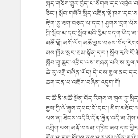
སྐད་གཅིག་གྱུར་བྱེད་པ་སོགས་དང་འབྲེལ
ཅིང་། སློབ་གསོའི་སྲིད་འཛིན་སྡེ་ཁག་དང་ས
རྡེག་ཏུ་ཐག་བཅད་པ་དང་། ཤུགས་དྲག་པོས་ལག
ཀྱི་སློབ་མ་དང་སློབ་མའི་ཁྱིམ་བདག་ཡིད་མ་
མཚོ་ལྷོ། མགོ་ལོག མཚོ་བྱང་བཅས་བོད་རིགས་རང
མས་ཁྲོམ་སྲང་རྔམ་སྟོན་དང་། སློབ་རྭའི་ང
སློབ་གྲྭ་ཆུང་འབྲིང་ལས་གཞན་པའི་ས་ཁུལ་
ཆེ་རུ་འགྲོ་བཞིན་ཡོད། དེ་བས་རྒྱལ་ནང་དང་རྒ
ཆག་ངན་པ་འཇོག་བཞིན་འདུག་གོ།
ང་ཚོ་ནི་མཚོ་སྔོན་བོད་རིགས་ས་ཁུལ་ཏུ་
རྒྱས་ཀྱི་ལོ་རྒྱུས་དཔང་བོ་དང་། མིག་མཐོ
པས་ན། ཐེངས་འདིའི་དོན་རྐྱེན་འདི་མ་ཤེས་
འགྲིག་པས། མནོ་བསམ་གཏིང་ཟབ་དང་ཕྱིར་ར
དོན་ལ་དྲང་ཕྱོགས་ནས་ལན་ཙམ་ལྡོན་རྒྱུ་ཡིན