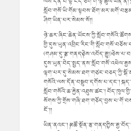
ལས་དོན་པ་སྟེ་ངེད་ཅག་གི་ལྟ་ཚུལ་ཡིན་ན། སྐད
སློབ་གསོ་ཡི་གོམ་སྟབས་ཐོག་མར་མགོ་བརྩ
ཤིག་ཡིན་པར་སེམས་སོ།།
ཉེ་ཆར་ཞིང་ཆེན་ཡོངས་ཀྱི་སློབ་གསོའི་ཚོགས་
གྱི་དུས་ཡུན་འབྲིང་རིང་གི་སློབ་གསོ་བཅོས
(གཤམ་དུ་༼རྩ་གནད༽ཅེས་འབོད་རྒྱུ།)ཅེས་པ་བཏོ
དུས་ཡུན་བེད་སྤྱད་ནས་སློབ་གསོ་འཕེལ་
ལྷག་པར་དུ་སེམས་ཐག་གཙང་བཅད་ཀྱི་སྒོ་
གསོའི་ལས་དོན་བསྒྲུབ་དགོས་པ་དང་། སྐད་ག
སློབ་གསོའི་ཆ་རྐྱེན་འཐུས་ཚང་། བོད་ཁུལ་ག
སོགས་ཀྱི་གྲོས་གཞི་ཐག་གཅོད་བྱས་པ་གོ་
ངོ་།།
ཡིན་ནའང་། ༼མཚོ་སྔོན་རྩ་གནད༽ཀྱིས་རྒྱ་བོད་