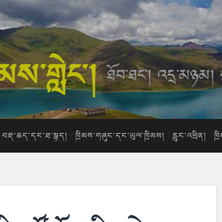
བརྡ་ཆད་དང་ཐ་སྙད།
ཁྲིམས་གཞུང་དང་ཡུལ་ཁྲིམས།
རླུང་འཕྲིན།
ཁྲ