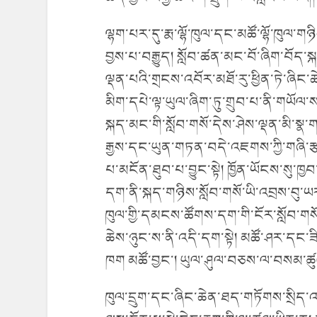
ལྷག་པར་དུ་རྨ་ལྷོ་ཁུལ་དང་མཚོ་ལྷོ་ཁུལ་ག
བྱས་པ་བརྒྱུད། སློབ་ཚན་མང་བོ་ཞིག་བོད་
ལྡན་པའི་གྲངས་འབོར་མཐོ་རུ་ཕྱིན་ཏེ་ཞིང་
མིག་དཔེ་ལྟ་ཡུལ་ཞིག་ཏུ་གྲུབ་པ་ནི་གཡོལ
སྐད་མང་གི་སློབ་གསོ་དེས་ཤེས་ལྡན་མི་སྣ་ག
རྒྱས་དང་ཡུན་གཏན་བདེ་འཇགས་ཀྱི་གཞི་
པ་མངོན་ཐུབ་པ་བྱུང་སྟེ། ཁྱོན་ཡོངས་སུ་ཁ
དག་ནི་སྐད་གཉིས་སློབ་གསོ་ཡི་འབྲས་བུ་
ཁུལ་གྱི་དམངས་ཚོགས་དག་གི་ངོར་སློབ་ག
ཆེས་ཉུང་ས་ནི་འདི་དག་སྟེ། མཚོ་ཤར་དང་ཟི
ཁག མཚོ་བྱང་། ཡུལ་ཤུལ་བཅས་ལ་བསམ་ཚུལ
ཁུལ་དྲུག་དང་ཞིང་ཆེན་ཐད་གཏོགས་སྲིད་འཛི