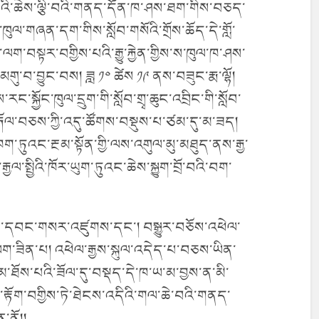
་བའི་ཆེས་ལྕི་བའི་གནད་དོན་ཁ་ཤས་ཐག་གིས་བཅད་
་ཁུལ་གཞན་དག་གིས་སློབ་གསོའི་གྲོས་ཆོད་དེ་གློ་
་བསྟར་བགྱིས་པའི་རྒྱུ་རྐྱེན་གྱིས་ས་ཁུལ་ཁ་ཤས་
མགུ་བ་བྱུང་བས། ཟླ ༡༠ ཚེས ༡༩ ནས་བཟུང་རྨ་ལྷོ།
་སྐྱོང་ཁུལ་དྲུག་གི་སློབ་གྲྭ་ཆུང་འབྲིང་གི་སློབ་
ོ་རྒོལ་བཅས་ཀྱི་འདུ་ཚོགས་བསྡུས་པ་ཙམ་དུ་མ་ཟད།
ཁག་ཏུའང་རྔམ་སྟོན་གྱི་ལས་འགུལ་མུ་མཐུད་ནས་རྒྱ་
ྱལ་སྤྱིའི་ཁོར་ཡུག་ཏུའང་ཆེས་སྐྱུག་བྲོ་བའི་བག་
སྲིད་དབང་གསར་འཛུགས་དང་། བསྒྱུར་བཅོས་འཕེལ་
ང་ལག་ཟིན་པ། འཕེལ་རྒྱས་སྐུལ་འདེད་པ་བཅས་ཡིན་
མ་ཐོས་པའི་ཟོལ་དུ་བསྡད་དེ་ཁ་ཡ་མ་བྱས་ན་མི་
ྟོག་བགྱིས་ཏེ་ཐེངས་འདིའི་གལ་ཆེ་བའི་གནད་
་ནོ།།