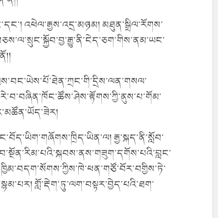
ང་དང་། འཕེལ་རྒྱས་འདྲ་མཉམ། མཐུན་སྒྲིལ་རོགས་
ས་ལ་སྲུང་སྐྱོབ་བྱ་རྒྱུ་ནི་ངེད་ཅག་གིས་ནམ་ཡང་
ོ།།
ྱིས་བང་ཡེས་པོ་ཐེན་ཀྲང་གི་དྲིས་ལན་གསལ་
་རེ་བ་བཞིན་ཁོང་ཚོས་ཤེས་རྟོགས་ཀྱི་ནུས་པ་གོམ་
ར་མཚོན་ཡོད་ཟེར།
་དང་བོད་ཡིག་གཞོགས་ཁྲིད་ཡིན་ལ། རྒྱ་སྐད་ནི་སློབ་
་སློབ་སྔོན་རིམ་པའི་སྐབས་ནས་གཟུག་དགོས་པའི་བླང་
ཁྱིམ་བདག་སོགས་ཀྱིས་ཁེ་ཕན་གཙོ་བོར་བགྱིས་ཏེ་
་སྙམ་པར། གློ་རྡེག་ཏུ་ལག་བསྟར་བྱེད་པའི་ཐག་