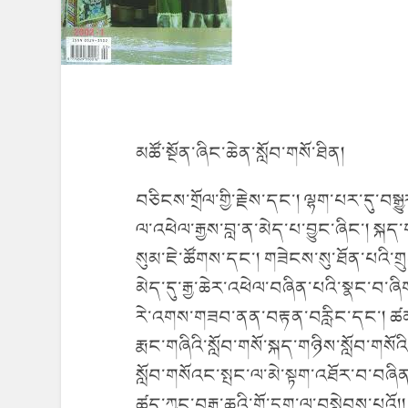
མཚོ་སྔོན་ཞིང་ཆེན་སློབ་གསོ་ཐིན།
བཅིངས་གྲོལ་གྱི་རྗེས་དང་། ལྷག་པར་དུ་བསྒྱུར་
ལ་འཕེལ་རྒྱས་བླ་ན་མེད་པ་བྱུང་ཞིང་། 
སུམ་ཇེ་ཚོགས་དང་། གཟེངས་སུ་ཐོན་པའི་གྲུ
མེད་དུ་རྒྱ་ཆེར་འཕེལ་བཞིན་པའི་སྣང་བ་ཞིག
རེ་འགས་གཟབ་ནན་བརྟན་བརླིང་དང་། ཚན་རི
རྨང་གཞིའི་སློབ་གསོ་སྐད་གཉིས་སློབ་གསོའ
སློབ་གསོའང་སྤང་ལ་མེ་སྟག་འཐོར་བ་བཞིན
ཚད་ཀྱང་བརྒྱ་ཆའི་གོ་དྲུག་ལ་བསླེབས་པའོ།།