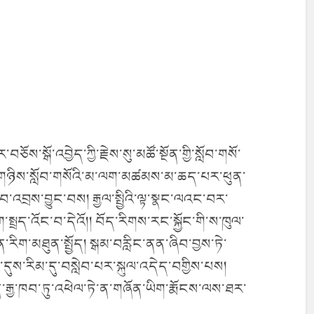
བཅོས་སྒོ་འབྱེད་ཀྱི་རྗེས་སུ་མཚོ་སྔོན་གྱི་སློབ་གསོ་
སྐད་གཉིས་སློབ་གསོའི་མ་ལག་མཚམས་མ་ཆད་པར་ཕུན་
བ་འབྲས་བྱུང་བས། རྒྱལ་སྤྱིའི་ལྟ་སྣང་ལའང་བར་
་སྤྲད་འོང་བ་དེའོ།། བོད་རིགས་རང་སྐྱོང་གི་ས་ཁུལ་
ག་མཐུན་སྤྱོད། སྒམ་བརླིང་ནན་ཞིབ་བྱས་ཏེ་
ི་དུས་རིམ་དུ་བསླེབ་པར་སྐུལ་འདེད་བགྱིས་པས།
་རྒྱ་ཁབ་ཏུ་འཕེལ་ཏེ་ན་གཞོན་ཡིག་རྨོངས་ལས་ཐར་