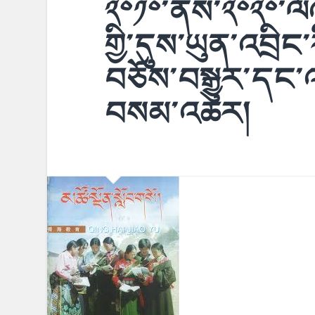
༢༠༡༠་ནས་༢༠༢༠་ལོའ
གྱི་དུས་ཡུན་འབྲིང་
བཅོས་བསྒྱུར་དང་འ
བསམ་འཆར།