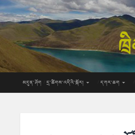
མདུན་ཤོག
དྲ་ཚིགས་འདིའི་སྐོར།
དཀར་ཆག