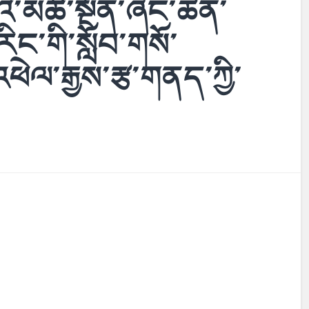
ི་མཚོ་སྔོན་ཞིང་ཆེན་
རིང་གི་སློབ་གསོ་
ཕེལ་རྒྱས་རྩ་གནད་ཀྱི་