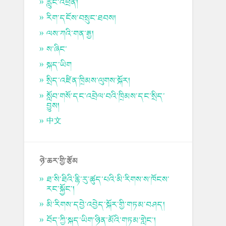
རླུང་འཕྲིན།
རིག་དངོས་བསྲུང་ཐབས།
ལས་ཀའི་གན་རྒྱ།
ས་ཞིང་
སྐད་ཡིག
སྲིད་འཛིན་ཁྲིམས་ལུགས་སྐོར།
སློབ་གསོ་དང་འབྲེལ་བའི་ཁྲིམས་དང་སྲིད་
བྱུས།
中文
ཉེ་ཆར་གྱི་རྩོམ
ཐ་སི་ཐིའི་རྙི་རུ་ཚུད་པའི་མི་རིགས་ས་ཁོངས་
རང་སྐྱོང་།
མི་རིགས་དབྱེ་འབྱེད་སྐོར་གྱི་གཏམ་བཤད།
བོད་ཀྱི་སྐད་ཡིག་ཉིན་མོའི་གཏམ་གླེང་།