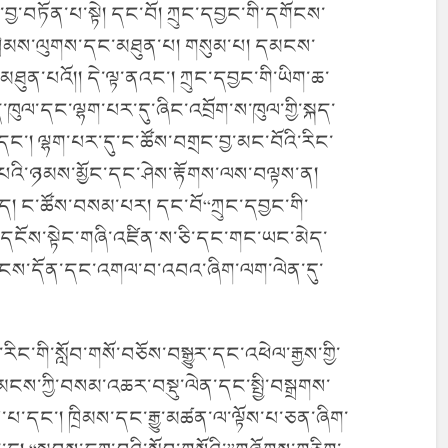
བྱ་བཏོན་པ་སྟེ། དང་བོ། ཀྲུང་དབྱང་གི་དགོངས་
་ཁྲིམས་ལུགས་དང་མཐུན་པ། གསུམ་པ། དམངས་
མཐུན་པའོ།། དེ་ལྟ་ནའང་། ཀྲུང་དབྱང་གི་ཡིག་ཆ་
ོད་ཁུལ་དང་ལྷག་པར་དུ་ཞིང་འབྲོག་ས་ཁུལ་གྱི་སྐད་
ང་། ལྷག་པར་དུ་ང་ཚོས་བགྲང་བྱ་མང་བོའི་རིང་
ས་པའི་ཉམས་མྱོང་དང་ཤེས་རྟོགས་ལས་བལྟས་ན།
ད། ང་ཚོས་བསམ་པར། དང་བོ“ཀྲུང་དབྱང་གི་
དངོས་སྟེང་གཞི་འཛིན་ས་ཅི་དང་གང་ཡང་མེད་
གོངས་དོན་དང་འགལ་བ་འབའ་ཞིག་ལག་ལེན་དུ་
་རིང་གི་སློབ་གསོ་བཅོས་བསྒྱུར་དང་འཕེལ་རྒྱས་གྱི་
ངས་ཀྱི་བསམ་འཆར་བསྡུ་ལེན་དང་སྤྱི་བསྒྲགས་
་པ་དང་། ཁྲིམས་དང་རྒྱུ་མཚན་ལ་ལྟོས་པ་ཅན་ཞིག་