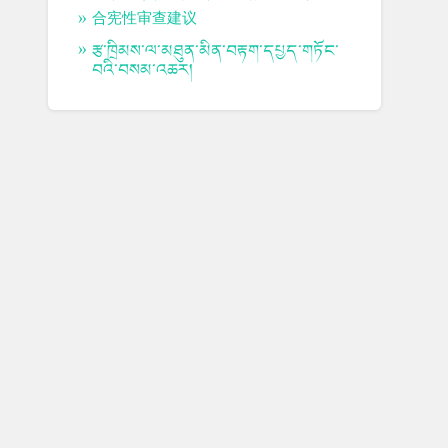
合宪性审查建议
རྩ་ཁྲིམས་ལ་མཐུན་མིན་བརྟག་དཔྱད་གཏོང་
བའི་བསམ་འཆར།