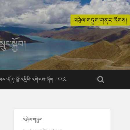
འབྲེལ་གཏུག་གནང་རོགས།
ིམས་དོན་བློ་འདྲིའི་འགེངས་ཤོག
中文
འབྲེལ་གཏུག