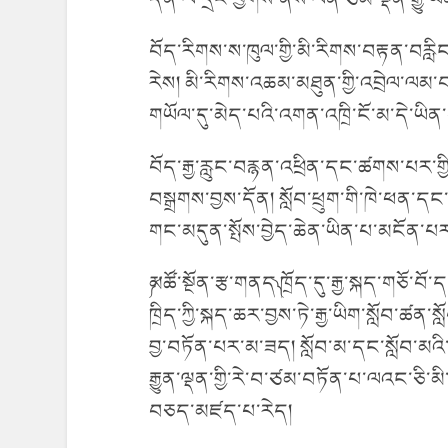
བོད་རིགས་ས་ཁུལ་གྱི་མི་རིགས་བརྟན་བརླི
རེས། མི་རིགས་འཆམ་མཐུན་གྱི་འབྲེལ་ལམ་བཅ
གཡོལ་དུ་མེད་པའི་འགན་འཁྲི་ངོ་མ་དེ་ཡིན་ན
བོད་རྒྱ་རླུང་བརྙན་འཕྲིན་དང་ཚགས་པར་ག
བསྒྲགས་བྱས་དོན། སློབ་ཕྲུག་གི་ཁེ་ཕན་དང
གང་མདུན་སྤོས་བྱེད་ཆེན་ཡིན་པ་མངོན་པ
༼མཚོ་སྔོན་རྩ་གནད༽ ཁྲོད་དུ་རྒྱ་སྐད་གཅོ་བོ
ཁྲིད་ཀྱི་སྐད་ཆར་བྱས་ཏེ་རྒྱ་ཡིག་སློབ་ཚན
བྱ་བཏོན་པར་མ་ཟད། སློབ་མ་དང་སློབ་མའི་
རྒྱུན་ལྡན་གྱི་རེ་བ་ཙམ་བཏོན་པ་ལའང་ཅི་མི
བཅད་མཛད་པ་རེད།