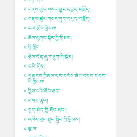
གནས་ཚུལ་གསར་བྱུང་དཔྱད་བརྗོད།
གནས་ཚུལ་གསར་བྱུང་དཔྱད་བརྗོད།
ངལ་རྩོལ་ཁྲིམས།
ཆོས་ལུགས་སྐོར་གྱི་ཁྲིམས།
ཉི་གློག་
ཉེས་དོན་ཞུ་གཏུག་གི་སྐོར།
དཔེ་དོན།
དམངས་ཁྲིམས་དང་དངོས་ཟོག་བདག་དབང་
གི་ཁྲིམས།
བྱིས་པའི་ཐོབ་ཐང་
བསམ་ཚུལ།
བུད་མེད་ཀྱི་ཐོབ་ཐང་།
འཁོར་ཡུག་སྲུང་སྐྱོབ་ཀྱི་ཁྲིམས།
རྩ་ས་