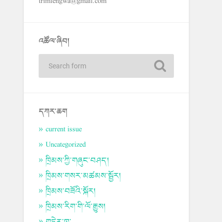
trimlengwa@gmail.com
འཚོལ་ཞིབ།
དཀར་ཆག
current issue
Uncategorized
ཁྲིམས་ཀྱི་གཞུང་བཤད།
ཁྲིམས་གསར་མཚམས་སྦྱོར།
ཁྲིམས་བཟོའི་སྐོར།
ཁྲིམས་རིག་གི་ལོ་རྒྱུས།
གཏེར་ཁ་