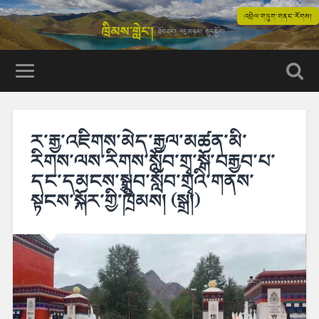
འབྲེལ་གཏུག་གནང་རོགས།
ར་རྒྱ་འཇིགས་མེད་རྒྱལ་མཚན་མི་
རིགས་ལས་རིགས་སློབ་གྲྭ་སྒོ་བརྒྱབ་པ་
དང་དམངས་སྒྲུབ་སློབ་གྲྭའི་གནས་
སྟངས་སྐོར་གྱི་ཁྲིམས། (སྒྲ།)