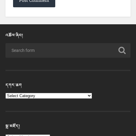
འཚོལ་ཞིབ།
དཀར་ཆག
སྒྲ་མཛོད།