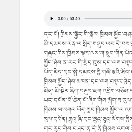
དང་པོ། ཁྲིམས་སྐྱོང་གི་སྐོར། ཁྲིམས་སྐ
མི་དམངས་ཡིན་ལ་སྲིད་གཞུང་ཡང་དེ་བས་ཀྱང
གཞུང་གིས་ཁྲིམས་ལྟར་ལས་ཀ་སྒྲུབ་གིན་ཡོ
སྐྱོང་ཤེས་ན་རང་གི་སྲིད་ཇུས་དང་ལག་བ
ཡོད་མེད་དང་སྤྱི་དམངས་ཀྱི་གཞི་རྩའི་ཐོ
ཁྲིམས་སྐྱོང་ཤེས་མཁན་དང་ལག་བསྟར་བྱེད་
མིན། མི་སྒེར་ཞིག་བརྐུས་ཇག་འཕྲོག་བཅོམ་
ཡང་དཔོན་པོ་ཆེན་པོ་ཞིག་གིས་ལྐོག་ཟ་རུལ
ཁྲིམས་ལ་འགལ་ཡོད་ཀྱང་ཁྲིམས་སྐྱོང་ལ་
ཁུལ་དཔོན། ཀྲུའུ་ཞི་དང་ཧྲུའུ་ཅུའུ་སོགས་
གང་རུང་གིས་བཤད་ན་དེ་ནི་ཁྲིམས་འགལ་ཞ