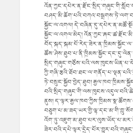
འོན་ཀྱང་དཔེར་ན་རྫོང་སྲིད་གཞུང་གི་སློབ
བཤད་མི་ཆོག་པའི་བཀའ་བསྒྲགས་ཏེ་ལག་བསྟ
སྐྱོང་ལ་འགལ། དེ་བཞིན་དུ་དཔེར་ན་མཚོ་སྔ
སྐྱོང་ལ་འགལ་མེད། འོན་ཀྱང་རྐང་ཚ་རྫོང་མ
བོད་སྐད་སྐམ་པོ་རེད་ཟེར་ན་ཁྲིམས་སྐྱོང
ཚོས་ཤེས་ཐུབ་པ་ནི་ཁྲིམས་སྐྱོང་དང་ད
སྲིད་གཞུང་གཙོས་པའི་ལས་ཁུངས་ཡིན་པ་ད
ཀྱི་གཞི་རྩའི་ཐོབ་ཐང་ལ་གནོད་པ་ལྡན་པའི་སྲ
ཏེ་བསྲུང་སྐྱོབ་བྱེད་ཐུབ། རྒྱལ་ཁབ་ཁྲིམས་
བའི་སྲིད་གཞུང་གི་ལས་ཁུངས་འདུལ་བའི་ཆ
ནུས། ད་ལྟར་རྒྱལ་ཁབ་ཀྱིས་ཁྲིམས་སྣ་ཚོགས
བཅུག་པ་མ་ཟད་ཡར་གྱི་ལྷ་དང་མ་གི་ཀླུ་སོག
འོག་ཏུ་འཇུག་མ་ཐུབ་པར་ལུས་ཡོད་པ་མར་ཀོག་
ཟེར་བའི་དཔེ་ལྟར་དྲེད་པོར་གྱུར་བའི་གཞ