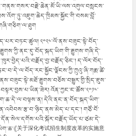
ིག་གནས་གསར་བརྗེ་ཆེན་མོ་ཡི་ལས་འགུལ་བསླངས་
ས་འོག་ཏུ་འཇུག་ཆེད་ཁྲིམས་སྐྱོང་གི་བསམ་བློ་
གཞི་གཅིག་ལ་ཐུག
་མེད་པར་བཏང་ཚུལ། ༢༠༢༤་ལོ་ནས་བཟུང་སྟེ་བོད་
ྱུགས་ཀྱི་ནང་དུ་བོད་སྐད་ཡིག་གི་རྒྱུགས་གཞི་དེ་
་ཁུར་བྱེད་པའི་བརྗོད་བྱ་བརྗོད་ཅིང་། ད་ལོར་བོད་
་བ་དེ་ལ་བོད་རང་སྐྱོང་ལྗོངས་ཀྱི་ཀྲུའུ་ཞི་ཀརྨ་ཚེ་
ནས་བཟུང་སྟེ་མཐོ་རྒྱུགས་བཅོས་བསྒྱུར་གྱི་སྲིད་ཇུས་
་བསྟར་བྱས་པ་ཡིན་ཟེར། འོན་ཀྱང་ང་ཚོས་༢༠༡༤་
ི་ཡིག་ཆ་དེ་ལ་བལྟས་ན། དེའི་ནང་ན་བོད་སྐད་ཡིག་
ན་འབེབས་རྩ་བ་ཉིད་ནས་མེད་པ་དང་། གཙོ་བོ་
་དོན་སེལ་དགོས་པའི་སྐོར་བརྗོད་ཡོད་པ་ཙམ་དེ་
་འདོད་ན་ཡིག་ཆ་《关于深化考试招生制度改革的实施意