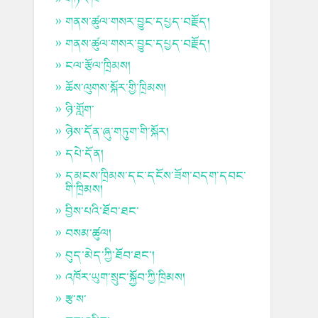
གནས་ཚུལ་གསར་བྱུང་དཔྱད་བརྗོད།
གནས་ཚུལ་གསར་བྱུང་དཔྱད་བརྗོད།
ངལ་རྩོལ་ཁྲིམས།
ཆོས་ལུགས་སྐོར་གྱི་ཁྲིམས།
ཉི་གློག་
ཉེས་དོན་ཞུ་གཏུག་གི་སྐོར།
དཔེ་དོན།
དམངས་ཁྲིམས་དང་དངོས་ཟོག་བདག་དབང་
གི་ཁྲིམས།
བྱིས་པའི་ཐོབ་ཐང་
བསམ་ཚུལ།
བུད་མེད་ཀྱི་ཐོབ་ཐང་།
འཁོར་ཡུག་སྲུང་སྐྱོབ་ཀྱི་ཁྲིམས།
རྩ་ས་