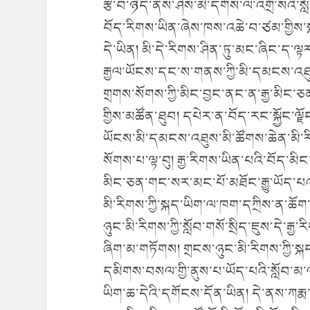
རྩ་བ་ཉིད་ནས་ཤེས་མི་དགོས་ལ་འགྲོ་སའི་ས
བོད་རིགས་ཡིན་ཞེས་ཁས་འཆེ་བ་ཙམ་གྱིས་ས
དེ་ཡིན། མི་དེ་རིགས་ཤིན་ཏུ་མང་ཞིང་ད་ལྟ
རྒྱལ་ཡོངས་དང་ས་གནས་ཀྱི་མི་དམངས་འཐུས་
གྲགས་སོགས་ཀྱི་མིང་བྱང་ནང་ན་རྒྱ་མིང་ཅན
གྱིས་མཚོན་ཐུབ། དཔེར་ན་བོད་རང་སྐྱོང་ལྗོངས་
ཡོངས་མི་དམངས་འཐུས་མི་ཚོགས་ཆེན་མི་རི
སོགས་པ་ལྟ་བུ། རྒྱ་རིགས་ཡིན་པའི་བོད་མི
མིང་ཅན་གང་སར་མང་པོ་མཐོང་རྒྱུ་ཡོད་པའང
མི་རིགས་ཀྱི་སྐད་ཡིག་ལ་ཁག་དཀྲིས་ན་ཆོ
ཉུང་མི་རིགས་ཀྱི་སློབ་གསོ་སྲིད་ཇུས་དེ་ར
ཞིག་མ་གཏོགས། གྲངས་ཉུང་མི་རིགས་ཀྱི་སྐད་
དམིགས་བསལ་གྱི་ནུས་པ་ཡོད་པའི་སློབ་མ་ལ་
ཡིག་ཆ་དེའི་དགོངས་དོན་ཡིན། དེ་ནས་ཀརྨ་ཚེ