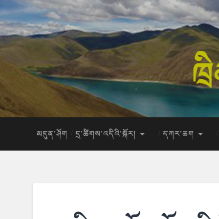
མདུན་ཤོག
དྲ་ཚིགས་འདིའི་སྐོར།
དཀར་ཆག