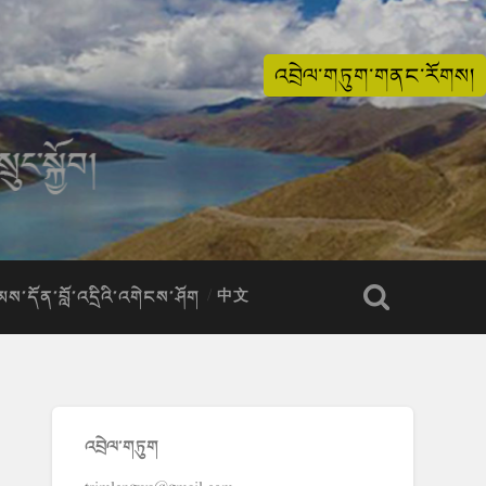
འབྲེལ་གཏུག་གནང་རོགས།
ིམས་དོན་བློ་འདྲིའི་འགེངས་ཤོག
中文
འབྲེལ་གཏུག