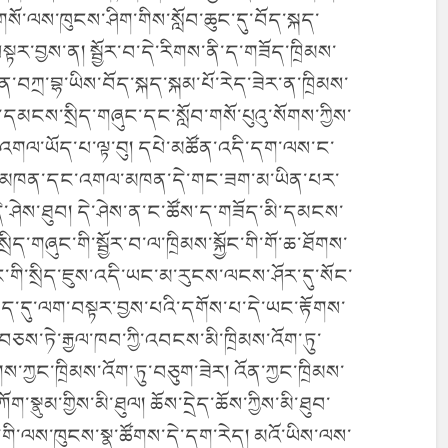
་གསོ་ལས་ཁུངས་ཤིག་གིས་སློབ་ཆུང་དུ་བོད་སྐད་
ར་བྱས་ན། སྦྱོར་བ་དེ་རིགས་ནི་ད་གཟོད་ཁྲིམས་
ོན་བཀྲ་བྷ་ཡིས་བོད་སྐད་སྐམ་པོ་རེད་ཟེར་ན་ཁྲིམས་
ི་དམངས་སྲིད་གཞུང་དང་སློབ་གསོ་པུའུ་སོགས་ཀྱིས་
་ལ་འགལ་ཡོད་པ་ལྟ་བུ། དཔེ་མཚོན་འདི་དག་ལས་ང་
ུ་ལེན་མཁན་དང་འགལ་མཁན་དེ་གང་ཟག་མ་ཡིན་པར་
ེ་ཤེས་ཐུབ། དེ་ཤེས་ན་ང་ཚོས་ད་གཟོད་མི་དམངས་
ིད་གཞུང་གི་སྦྱོར་བ་ལ་ཁྲིམས་སྐྱོང་གི་གོ་ཆ་ཐོགས་
སྐྱོང་གི་སྲིད་ཇུས་འདི་ཡང་མ་རུངས་ལངས་ཤོར་དུ་སོང་
ེད་དུ་ལག་བསྟར་བྱས་པའི་དགོས་པ་དེ་ཡང་རྟོགས་
་བཅས་ཏེ་རྒྱལ་ཁབ་ཀྱི་འབངས་མི་ཁྲིམས་འོག་ཏུ་
ས་ཀྱང་ཁྲིམས་འོག་ཏུ་བཅུག་ཟེར། འོན་ཀྱང་ཁྲིམས་
སྣུམ་གྱིས་མི་ཐུལ། ཆོས་དྲེད་ཆོས་ཀྱིས་མི་ཐུབ་
ུང་གི་ལས་ཁུངས་སྣ་ཚོགས་དེ་དག་རེད། མའོ་ཡིས་ལས་