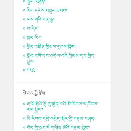
རླུང་འཕྲིན།
རིག་དངོས་བསྲུང་ཐབས།
ལས་ཀའི་གན་རྒྱ།
ས་ཞིང་
སྐད་ཡིག
སྲིད་འཛིན་ཁྲིམས་ལུགས་སྐོར།
སློབ་གསོ་དང་འབྲེལ་བའི་ཁྲིམས་དང་སྲིད་
བྱུས།
中文
ཉེ་ཆར་གྱི་རྩོམ
ཐ་སི་ཐིའི་རྙི་རུ་ཚུད་པའི་མི་རིགས་ས་ཁོངས་
རང་སྐྱོང་།
མི་རིགས་དབྱེ་འབྱེད་སྐོར་གྱི་གཏམ་བཤད།
བོད་ཀྱི་སྐད་ཡིག་ཉིན་མོའི་གཏམ་གླེང་།