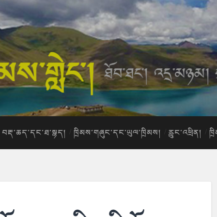
བརྡ་ཆད་དང་ཐ་སྙད།
ཁྲིམས་གཞུང་དང་ཡུལ་ཁྲིམས།
རླུང་འཕྲིན།
ཁྲ