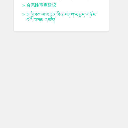
合宪性审查建议
རྩ་ཁྲིམས་ལ་མཐུན་མིན་བརྟག་དཔྱད་གཏོང་
བའི་བསམ་འཆར།