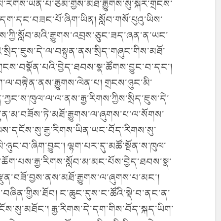
་རིགས་ཡིན་པ་ཙམ་གྱིས་མཐོ་རྒྱུགས་སུ་སྐར་གྲངས་
་དག་དང་བཟང་པོ་ཞིག་ཡིན། སློབ་གསོ་པུའུ་ཡིས་
ིགས་ཀྱི་སློབ་མའི་རྒྱུགས་འབྲས་ཅུང་ཟད་ཞན་ན་ཡང་
་སྲིད་ཇུས་དེ་ལ་བསྟུན་ནས་སྲིད་གཞུང་གིས་མཐོ་
གྲངས་བསྣོན་པའི་བྱེད་ཐབས་སྣ་ཚོགས་བྱུང་བ་དང་།
ིག་ལ་བརྟེན་ནས་རྒྱུགས་ལེན་པ། གྲངས་ཉུང་མི་
ན་ཀྱང་ས་ཁུལ་ལ་ལ་ནས་རྒྱ་རིགས་ཀྱིས་སྲིད་ཇུས་དེ་
ྫུན་མ་བཟོས་ཏེ་མཐོ་རྒྱུགས་ལ་ཞུགས་པ་ལ་སོགས་
་ལས་དངོས་སུ་རྒྱ་རིགས་ཡིན་ཡང་བོད་རིགས་སུ་
ི་ཉུང་བ་ཞིག་བྱུང་། ལྷག་པར་དུ་མཚོ་སྔོན་ས་ཁུལ་
ོག་པས་རྒྱ་རིགས་སློབ་མ་མང་པོས་བྱེད་ཐབས་སྣ་
་རྫུན་བཟོ་བྱས་ནས་མཐོ་རྒྱུགས་ལ་ཞུགས་པ་མང་།
ཞིན་གྱིས་ཐོབ། ང་ཆུང་དུས་ང་ཚོའི་སྡེ་བ་ནང་ན་
ངོས་སུ་མཐོང་། རྒྱ་རིགས་དེ་དག་གིས་བོད་སྐད་ཡིག་