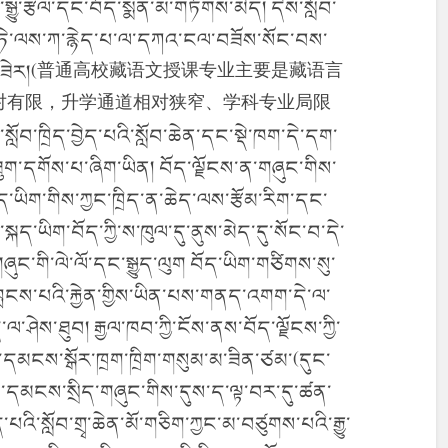
རིག་སྒྱུ་རྩལ་དང་བོད་སྨན་མ་གཏོགས་མེད། དེས་སློབ་
ཏེ་ལས་ཀ་རྙེད་པ་ལ་དཀའ་ངལ་བཟོས་སོང་བས་
ུ་ཕུད་པ་ཡིན་ཟེར།(普通高校藏语文授课专业主要是藏语言
对有限，升学通道相对狭窄、学科专业局限
ྲིད་བྱེད་པའི་སློབ་ཆེན་དང་སྡེ་ཁག་དེ་དག་
ག་དགོས་པ་ཞིག་ཡིན། བོད་ལྗོངས་ན་གཞུང་གིས་
ོད་ཡིག་གིས་ཀྱང་ཁྲིད་ན་ཆེད་ལས་རྩོམ་རིག་དང་
ད་ཡིག་བོད་ཀྱི་ས་ཁུལ་དུ་ནུས་མེད་དུ་སོང་བ་དེ་
གཞུང་གི་ལེ་ལོ་དང་སྒྱུད་ལུག བོད་ཡིག་གཙིགས་སུ་
ླངས་པའི་རྐྱེན་གྱིས་ཡིན་པས་གནད་འགག་དེ་ལ་
ཤེས་ཐུབ། རྒྱལ་ཁབ་ཀྱི་ངོས་ནས་བོད་ལྗོངས་ཀྱི་
ི་དམངས་སྒོར་ཁྲག་ཁྲིག་གསུམ་མ་ཟིན་ཙམ་(དུང་
མི་དམངས་སྲིད་གཞུང་གིས་དུས་ད་ལྟ་བར་དུ་ཚན་
འི་སློབ་གྲྭ་ཆེན་མོ་གཅིག་ཀྱང་མ་བཙུགས་པའི་རྒྱུ་