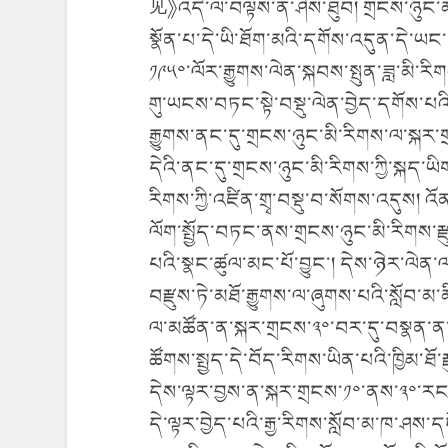
见》འདི་ལ་བལྟས་ན་ཤེས་ཐུབ། གྲངས་ཉུང་མི
སྣོན་པ་དེ་ཡི་ཐོག་མའི་དགོས་འདུན་དེ་ཡང
༡༩༥༠་ལོར་རྒྱུགས་ལེན་སྐབས་སྤུན་ཟླ་མི་ར
གུ་ཡངས་བཏང་སྟེ་བསྡུ་ལེན་བྱེད་དགོས་པའི
རྒྱུགས་ནང་དུ་གྲངས་ཉུང་མི་རིགས་ལ་སྐར་
དེའི་ནང་དུ་གྲངས་ཉུང་མི་རིགས་ཀྱི་སྐད་ཡ
རིགས་ཀྱི་འཛིན་གྲྭ་བསྡུ་བ་སོགས་འདུས། འོ
ལོག་སྤྱོད་བཏང་ནས་གྲངས་ཉུང་མི་རིགས་ར
པའི་སྣང་ཚུལ་མང་པོ་བྱུང་། དེས་ཉེར་ལེན
བརྫུས་ཏེ་མཐོ་རྒྱུགས་ལ་ཞུགས་པའི་སློབ་མ་མ
ལ་མཚོན་ན་སྐར་གྲངས་༣༠་བར་དུ་བསྣན་ན་ཆ
ཚོགས་སྤྱད་དེ་བོད་རིགས་ཡིན་པའི་ཁྱིམ་ཐོ
དེས་ལྟར་བྱས་ན་སྐར་གྲངས་༡༠་ནས་༣༠་རང་བ
དེ་ལྟར་བྱེད་པའི་རྒྱ་རིགས་སློབ་མ་ཁ་ཤས་ད