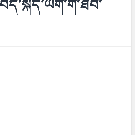
ྱི་བོད་སྐད་ཡིག་གི་ཐོབ་