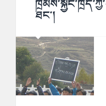
ཁྲིམས་སྐྱོང་ཁྲོད་ཀ
ཐང་།