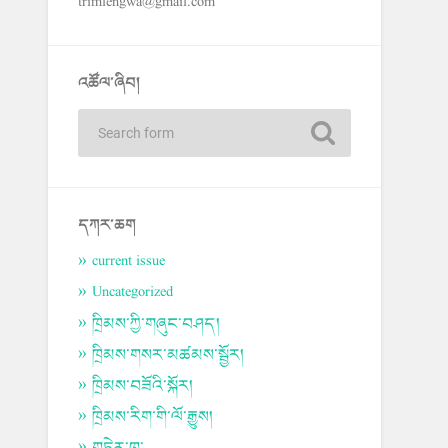
trimlengwa@gmail.com
འཚོལ་ཞིབ།
དཀར་ཆག
current issue
Uncategorized
ཁྲིམས་ཀྱི་གཞུང་བཤད།
ཁྲིམས་གསར་མཚམས་སྦྱོར།
ཁྲིམས་བཟོའི་སྐོར།
ཁྲིམས་རིག་གི་ལོ་རྒྱུས།
གཏེར་ཁ་