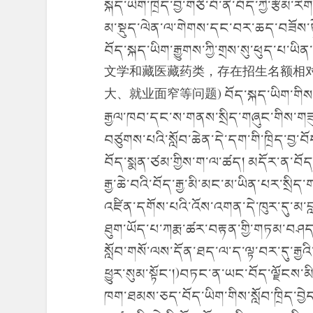
སྐད་ཡིག་ཁྲིད་བྱ་གཙོ་བོ་ནི་བོད་ཀྱི་རྩོམ་
མ་སྡུད་ལེན་ལ་གེགས་དང་བར་ཆད་བཟོས་
བོད་སྐད་ཡིག་རྒྱུགས་ཀྱི་གྲས་ས
文学和藏医藏药类，存在招生名额相
大、就业面窄等问题) བོད་སྐད་ཡིག་གིས་སློབ་ཁ
རྒྱལ་ཁབ་དང་ས་གནས་སྲིད་གཞུང་གིས་གཟུ
བཙུགས་པའི་སློབ་ཆེན་དེ་དག་གི་ཁྲིད་བྱ་བ
བོད་སྨན་ཙམ་གྱིས་ག་ལ་ཚད། མདོར་ན་བོད་སྐ
རྒྱ་ཆེ་བའི་བོད་རྒྱ་མི་མང་མ་ཡིན་པར་སྲིད་
འཛིན་དགོས་པའི་འོས་འགན་དེ་ཁུར་དུ་མ་བ
ཐུག་ཡོད་པ་ཀརྨ་ཚར་བརྟན་གྱི་གཏམ་བཤད་ལ་
སློབ་གསོ་ལས་དོན་ཐད་ལ་ད་ལྟ་བར་དུ་རྒྱའ
ཕྱུར་སུམ་སྟོང་།)བཏང་ན་ཡང་བོད་ལྗོངས་
ཁག་ཐམས་ཅད་བོད་ཡིག་གིས་སློབ་ཁྲིད་བྱེད་པ