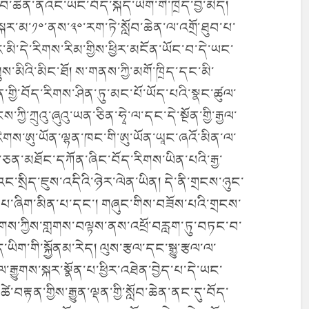
ློབ་ཆེན་ནའང་ཡང་བོད་སྐད་ཡིག་གི་ཁྲིད་བྱ་མེད།
ྐར་མ་༡༠་ནས་༣༠་རག་ཏེ་སློབ་ཆེན་ལ་འགྲོ་ཐུབ་པ་
ར་མི་དེ་རིགས་རིམ་གྱིས་ཕྱིར་མངོན་ཡོང་བ་དེ་ཡང་
མིའི་མིང་ཐོ། ས་གནས་ཀྱི་མགོ་ཁྲིད་དང་མི་
་གྱི་བོད་རིགས་ཤིན་ཏུ་མང་པོ་ཡོད་པའི་སྣང་ཚུལ་
ཀྱི་ཀྲུའུ་ཞུའུ་ཡན་ཅིན་ཧྭེ་ལ་དང་དེ་སྔོན་གྱི་རྒྱལ་
གས་ཨུ་ཡོན་ལྷན་ཁང་གི་ཨུ་ཡོན་ཡཱང་ཞའོ་མིན་ལ་
ང་ཅན་མཐོང་དཀོན་ཞིང་བོད་རིགས་ཡིན་པའི་རྒྱ་
་སྲིད་ཇུས་འདིའི་ཉེར་ལེན་ཡིན། དེ་ནི་གྲངས་ཉུང་
ག་པ་ཞིག་མིན་པ་དང་། གཞུང་གིས་བཟོས་པའི་གྲངས་
ྒྱ་རིགས་ཀྱིས་གླགས་བལྟས་ནས་འཕྲོ་བརླག་ཏུ་བཏང་བ་
ཡིག་གི་སྐྱོནམ་རེད། ལུས་རྩལ་དང་སྒྱུ་རྩལ་ལ་
རྒྱུགས་སྐར་སྣོན་པ་ཕྱིར་འཐེན་བྱེད་པ་དེ་ཡང་
་བརྟན་གྱིས་རྒྱུན་ལྡན་གྱི་སློབ་ཆེན་ནང་དུ་བོད་