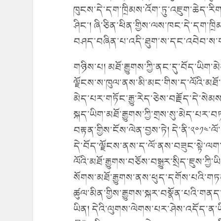
ཁུངས་དེ་དག་ཁྲིམས་འོག་ཏུ་འཇུག་ཆེད་ར
ཤིང་། ཞི་ཅིན་ཕིན་གྱིས་ལས་ཁང་དེ་དག་ཁྲིམ
བཤད་བཞིན་པ་འདི་ཐུག་ས་དང་འབེབ་ས་
གཉིས་པ། མཐོ་རྒྱུགས་ཀྱི་ནང་དུ་བོད་ཡིག
ལྗོངས་ས་ཁུལ་ནས་མི་མང་གིས་ད་ལོའི་མཐོ་རྒ
མེད་པར་གཏོང་རྒྱུ་རེད་ཅེས་བརྗོད་དེ་སེམས
སྐད་ཡིག་མཐོ་རྒྱུགས་ཀྱི་གྲས་སུ་མེད་པར་བཏང
བརྟན་གྱིས་ངོས་ལེན་བྱས་ཏེ། དེ་ནི་༢༠༡༤་ལོ་
དེ་བོད་ལྗོངས་ནས་ད་ལོ་ནས་བཟུང་སྟེ་ལག
ལོའི་མཐོ་རྒྱུགས་བཅོས་བསྒྱུར་སྲིད་ཇུས་ཀྱ
སོགས་མཐོ་རྒྱུགས་ནས་ཕུད་དགོས་པའི་གཏ
ཚུལ་མིན་གྱིས་རྒྱུགས་སྐར་བསྣོན་པའི་གནད
ཡིན། དེའི་ལུགས་ལེགས་པར་ཤེས