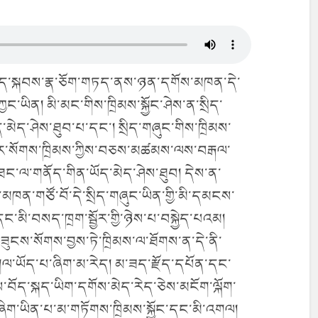
ྱོང་བཤད་སྐབས་རྣ་ཅོག་གཏད་ནས་ཉན་དགོས་མཁན་དེ་
་ཡིན། མི་མང་གིས་ཁྲིམས་སྐྱོང་ཤེས་ན་སྲིད་
ད་མེད་ཤེས་ཐུབ་པ་དང་། སྲིད་གཞུང་གིས་ཁྲིམས་
སྟར་སོགས་ཁྲིམས་ཀྱིས་བཅས་མཚམས་ལས་བརྒལ་
བ་ཐང་ལ་གནོད་གིན་ཡོད་མེད་ཤེས་ཐུབ། དེས་ན་
མཁན་གཙོ་བོ་དེ་སྲིད་གཞུང་ཡིན་གྱི་མི་དམངས་
དང་མི་བསད་ཁྲག་སྦྱོར་གྱི་ཉེས་པ་བསྐྱེད་པའམ།
་ཟུངས་སོགས་བྱས་ཏེ་ཁྲིམས་ལ་ཐོགས་ན་དེ་ནི་
འགལ་ཡོད་པ་ཞིག་མ་རེད། མ་ཟད་རྫོད་དཔོན་དང་
ཀྱིས་བོད་སྐད་ཡིག་དགོས་མེད་རེད་ཅེས་མངོག་ལྐོག་
ིག་ཡིན་པ་མ་གཏོགས་ཁྲིམས་སྐྱོང་དང་མི་འགལ།