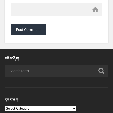
འཚོལ་ཞིབ།
དཀར་ཆག