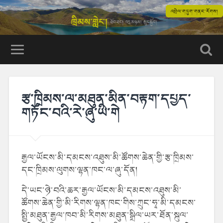
འབྲེལ་གཏུག་གནང་རོགས།
རྩ་ཁྲིམས་ལ་མཐུན་མིན་བརྟག་དཔྱད་
གཏོང་བའི་རེ་ཞུ་ཡི་གེ
རྒྱལ་ཡོངས་མི་དམངས་འཐུས་མི་ཚོགས་ཆེན་གྱི་རྩ་ཁྲིམས་
དང་ཁྲིམས་ལུགས་ལྷན་ཁང་ལ་ཞུ་དོན།
དེ་ཡང་ཉེ་བའི་ཆར་རྒྱལ་ཡོངས་མི་དམངས་འཐུས་མི་
ཚོགས་ཆེན་གྱི་མི་རིགས་ལྷན་ཁང་གིས་ཀྲུང་ཧྭ་མི་དམངས་
སྤྱི་མཐུན་རྒྱལ་ཁབ་མི་རིགས་མཐུན་སྒྲིལ་ཡར་ཐོན་སྐུལ་