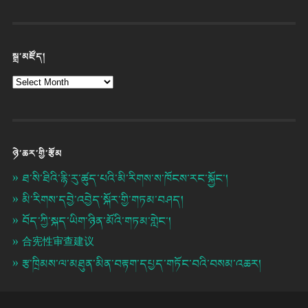
སྒྲ་མཛོད།
ཉེ་ཆར་གྱི་རྩོམ
ཐ་སི་ཐིའི་རྙི་རུ་ཚུད་པའི་མི་རིགས་ས་ཁོངས་རང་སྐྱོང་།
མི་རིགས་དབྱེ་འབྱེད་སྐོར་གྱི་གཏམ་བཤད།
བོད་ཀྱི་སྐད་ཡིག་ཉིན་མོའི་གཏམ་གླེང་།
合宪性审查建议
རྩ་ཁྲིམས་ལ་མཐུན་མིན་བརྟག་དཔྱད་གཏོང་བའི་བསམ་འཆར།