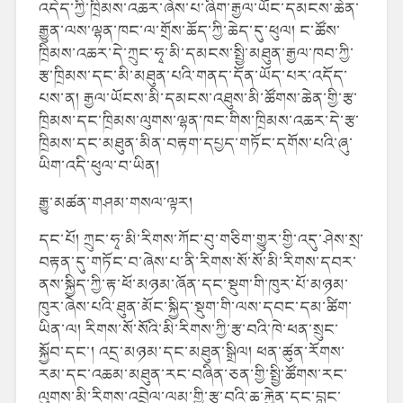
འདེད་ཀྱི་ཁྲིམས་འཆར་ཞེས་པ་ཞིག་རྒྱལ་ཡོང་དམངས་ཆེན་
རྒྱུན་ལས་ལྷན་ཁང་ལ་གྲོས་ཆོད་ཀྱི་ཆེད་དུ་ཕུལ། ང་ཚོས་
ཁྲིམས་འཆར་དེ་ཀྲུང་ཧྭ་མི་དམངས་སྤྱི་མཐུན་རྒྱལ་ཁབ་ཀྱི་
རྩ་ཁྲིམས་དང་མི་མཐུན་པའི་གནད་དོན་ཡོད་པར་འདོད་
པས་ན། རྒྱལ་ཡོངས་མི་དམངས་འཐུས་མི་ཚོགས་ཆེན་གྱི་རྩ་
ཁྲིམས་དང་ཁྲིམས་ལུགས་ལྷན་ཁང་གིས་ཁྲིམས་འཆར་དེ་རྩ་
ཁྲིམས་དང་མཐུན་མིན་བརྟག་དཔྱད་གཏོང་དགོས་པའི་ཞུ་
ཡིག་འདི་ཕུལ་བ་ཡིན།
རྒྱུ་མཚན་གཤམ་གསལ་ལྟར།
དང་པོ། ཀྲུང་ཧྭ་མི་རིགས་ཀོང་བུ་གཅིག་གྱུར་གྱི་འདུ་ཤེས་སྲ་
བརྟན་དུ་གཏོང་བ་ཞེས་པ་ནི་རིགས་སོ་སོ་མི་རིགས་དབར་
ནས་སྐྱིད་ཀྱི་རྟ་ཕོ་མཉམ་ཞོན་དང་སྡུག་གི་ཁུར་པོ་མཉམ་
ཁུར་ཞེས་པའི་ཐུན་མོང་སྐྱིད་སྡུག་གི་ལས་དབང་དམ་ཚིག་
ཡིན་ལ། རིགས་སོ་སོའི་མི་རིགས་ཀྱི་རྩ་བའི་ཁེ་ཕན་སྲུང་
སྐྱོབ་དང་། འདྲ་མཉམ་དང་མཐུན་སྒྲིལ། ཕན་ཚུན་རོགས་
རམ་དང་འཆམ་མཐུན་རང་བཞིན་ཅན་གྱི་སྤྱི་ཚོགས་རང་
ལུགས་མི་རིགས་འབྲེལ་ལམ་གྱི་རྩ་བའི་ཆ་རྐྱེན་དང་བླང་