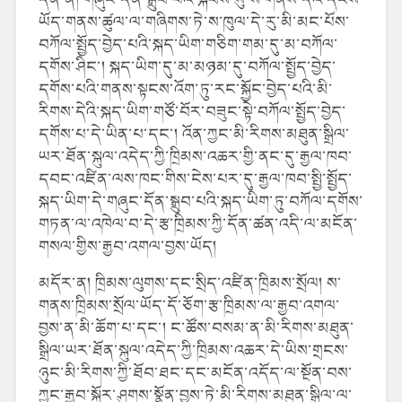
ཡོད་གནས་ཚུལ་ལ་གཞིགས་ཏེ་ས་ཁུལ་དེ་རུ་མི་མང་པོས་
བཀོལ་སྤྱོད་བྱེད་པའི་སྐད་ཡིག་གཅིག་གམ་དུ་མ་བཀོལ་
དགོས་ཤིང་། སྐད་ཡིག་དུ་མ་མཉམ་དུ་བཀོལ་སྤྱོད་བྱེད་
དགོས་པའི་གནས་སྟངས་འོག་ཏུ་རང་སྐྱོང་བྱེད་པའི་མི་
རིགས་དེའི་སྐད་ཡིག་གཙོ་བོར་བཟུང་སྟེ་བཀོལ་སྤྱོད་བྱེད་
དགོས་པ་དེ་ཡིན་པ་དང་། འོན་ཀྱང་མི་རིགས་མཐུན་སྒྲིལ་
ཡར་ཐོན་སྐུལ་འདེད་ཀྱི་ཁྲིམས་འཆར་གྱི་ནང་དུ་རྒྱལ་ཁབ་
དབང་འཛིན་ལས་ཁང་གིས་ངེས་པར་དུ་རྒྱལ་ཁབ་སྤྱི་སྤྱོད་
སྐད་ཡིག་དེ་གཞུང་དོན་སྒྲུབ་པའི་སྐད་ཡིག་ཏུ་བཀོལ་དགོས་
གཏན་ལ་འཁེལ་བ་དེ་རྩ་ཁྲིམས་ཀྱི་དོན་ཚན་འདི་ལ་མངོན་
གསལ་གྱིས་རྒྱབ་འགལ་བྱས་ཡོད།
མདོར་ན། ཁྲིམས་ལུགས་དང་སྲིད་འཛིན་ཁྲིམས་སྲོལ། ས་
གནས་ཁྲིམས་སྲོལ་ཡོད་དོ་ཅོག་རྩ་ཁྲིམས་ལ་རྒྱབ་འགལ་
བྱས་ན་མི་ཆོག་པ་དང་། ང་ཚོས་བསམ་ན་མི་རིགས་མཐུན་
སྒྲིལ་ཡར་ཐོན་སྐུལ་འདེད་ཀྱི་ཁྲིམས་འཆར་དེ་ཡིས་གྲངས་
ཉུང་མི་རིགས་ཀྱི་ཐོབ་ཐང་དང་མངོན་འདོད་ལ་སྔོན་བས་
ཀྱང་རྒྱབ་སྐྱོར་ཤུགས་སྣོན་བྱས་ཏེ་མི་རིགས་མཐུན་སྒྲིལ་ལ་