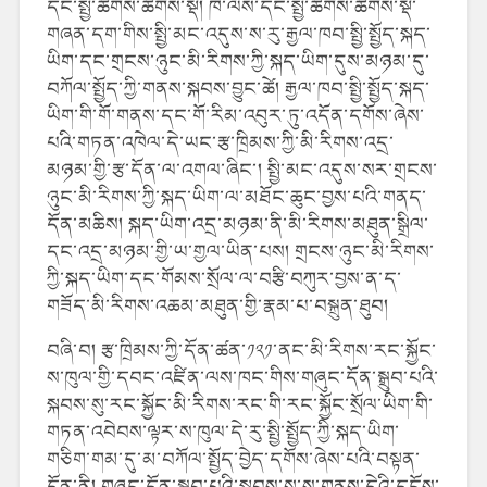
དང་སྤྱི་ཚོགས་ཚོགས་སྡེ། ཁེ་ལས་དང་སྤྱི་ཚོགས་ཚོགས་སྡེ་
གཞན་དག་གིས་སྤྱི་མང་འདུས་ས་རུ་རྒྱལ་ཁབ་སྤྱི་སྤྱོད་སྐད་
ཡིག་དང་གྲངས་ཉུང་མི་རིགས་ཀྱི་སྐད་ཡིག་དུས་མཉམ་དུ་
བཀོལ་སྤྱོད་ཀྱི་གནས་སྐབས་བྱུང་ཚེ། རྒྱལ་ཁབ་སྤྱི་སྤྱོད་སྐད་
ཡིག་གི་གོ་གནས་དང་གོ་རིམ་འབུར་ཏུ་འདོན་དགོས་ཞེས་
པའི་གཏན་འཁེལ་དེ་ཡང་རྩ་ཁྲིམས་ཀྱི་མི་རིགས་འདྲ་
མཉམ་གྱི་རྩ་དོན་ལ་འགལ་ཞིང་། སྤྱི་མང་འདུས་སར་གྲངས་
ཉུང་མི་རིགས་ཀྱི་སྐད་ཡིག་ལ་མཐོང་ཆུང་བྱས་པའི་གནད་
དོན་མཆིས། སྐད་ཡིག་འདྲ་མཉམ་ནི་མི་རིགས་མཐུན་སྒྲིལ་
དང་འདྲ་མཉམ་གྱི་ཡ་གྱལ་ཡིན་པས། གྲངས་ཉུང་མི་རིགས་
ཀྱི་སྐད་ཡིག་དང་གོམས་སྲོལ་ལ་བརྩི་བཀུར་བྱས་ན་ད་
གཟོད་མི་རིགས་འཆམ་མཐུན་གྱི་རྣམ་པ་བསྐྲུན་ཐུབ།
བཞི་བ། རྩ་ཁྲིམས་ཀྱི་དོན་ཚན་༡༢༡་ནང་མི་རིགས་རང་སྐྱོང་
ས་ཁུལ་གྱི་དབང་འཛིན་ལས་ཁང་གིས་གཞུང་དོན་སྒྲུབ་པའི་
སྐབས་སུ་རང་སྐྱོང་མི་རིགས་རང་གི་རང་སྐྱོང་སྲོལ་ཡིག་གི་
གཏན་འབེབས་ལྟར་ས་ཁུལ་དེ་རུ་སྤྱི་སྤྱོད་ཀྱི་སྐད་ཡིག་
གཅིག་གམ་དུ་མ་བཀོལ་སྤྱོད་བྱེད་དགོས་ཞེས་པའི་བསྟན་
དོན་ནི། གཞུང་དོན་སྒྲུབ་པའི་སྐབས་སུ་ས་གནས་དེའི་དངོས་