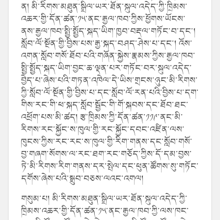
ན། མི་རིགས་མཐུན་སྒྲིལ་ཡར་ཐོན་སྐུལ་འདེད་ཀྱི་ཁྲིམས་
འཆར་གྱི་དོན་ཚན་༡༥་ནང་རྒྱལ་ཁབ་ཀྱིས་ཕྱོགས་ཡོངས་
ནས་རྒྱལ་ཁབ་སྤྱི་སྤྱོད་སྐད་ཡིག་ཁྱབ་བརྡལ་གཏོང་བ་དང་།
སློབ་ལོ་སྔོན་གྱི་བྱིས་པས་རྒྱ་སྐད་བཤད་ཤེས་པ་དང་། འོས་
འགན་སློབ་གསོ་ཐོབ་པའི་གཞོན་སྐྱེས་རྣམས་ཀྱིས་རྒྱལ་ཁབ་
སྤྱི་སྤྱོད་སྐད་ཡིག་བྱང་ཆ་ལྡན་པར་གཏོང་བར་སྐུལ་འདེད་
བྱེད་པ་ཞེས་པའི་གཏན་འཁེལ་དེ་ཡིས་གྲངས་ཉུང་མི་རིགས་
ཀྱི་སློབ་ལོ་སྔོན་གྱི་བྱིས་པ་དང་སློབ་ལོ་རན་པའི་བྱིས་པ་དག་
གིས་རང་གི་ཕ་སྐད་སློབ་སྦྱོང་གི་གོ་སྐབས་དང་ཐོབ་ཐང་
འཕྲོག་པས་མི་ཚད། རྩ་ཁྲིམས་ཀྱི་དོན་ཚན་༡༡༩་ནང་མི་
རིགས་རང་སྐྱོང་ས་ཁུལ་གྱི་རང་སྐྱོང་དབང་འཛིན་ལས་
ཁུངས་ཀྱིས་རང་རང་ས་ཁུལ་གྱི་རིག་གནས་དང་སློབ་གསོ་
བྱ་གཞག་སོགས་ལ་རང་ཐག་རང་གཅོད་ཀྱིས་དོ་དམ་བྱས་
ཏེ་མི་རིགས་རིག་གནས་དར་སྤེལ་དང་ཕུན་ཚོགས་སུ་གཏོང་
དགོས་ཞེས་པའི་སྒྲུབ་བཅས་ལའང་འགལ།
གསུམ་པ། མི་རིགས་མཐུན་སྒྲིལ་ཡར་ཐོན་སྐུལ་འདེད་ཀྱི་
ཁྲིམས་འཆར་གྱི་དོན་ཚན་༡༥་ནང་རྒྱལ་ཁབ་ཀྱི་ལས་ཁང་