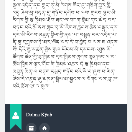
སྐུལ་འདེད་དང་ཀྲུང་ཧྭ་མི་རིགས་ཀོང་བུ་གཅིག་གྱུར་གྱི་
འདུ་ཤེས་སྲ་བརྟན་དུ་གཏོང་དགོས་པ་ལས། གྲངས་ཉུང་མི་
རིགས་ཀྱི་རྩ་ཁྲིམས་ཐོབ་ཐང་ལ་བཀག་སྡོམ་དང་མེད་པར་
བཏང་བའི་སྒོ་ནས་ཀྲུང་ཧྭ་མི་རིགས་རླབས་ཆེན་བསྐྱར་དར་
དང་མི་རིགས་མཐུན་སྒྲིལ་གྱི་རྣམ་པ་་བསྐྲུན་པར་འདོད་པ་
ནི་ཆུ་དཀྲུགས་ཏེ་མར་ལོན་པར་རེ་བ་བྱེད་པ་ལས་མ་འདས་
སོ། དེའི་རྒྱུ་མཚན་གྱིས་རྒྱལ་ཡོངས་མི་དམངས་འཐུས་མི་
ཚོགས་ཆེན་གྱི་རྩ་ཁྲིམས་དང་ཁྲིམས་ལུགས་ལྷན་ཁང་ལ་ང་
ཚོས་ཁྲིམས་ལྟར་གོང་གི་ཁྲིམས་འཆར་དེ་རྩ་ཁྲིམས་དང་
མཐུན་མིན་ལ་བརྟག་དཔྱད་གཏོང་བའི་རེ་བ་ཞུས་པ་ཡིན་
ཞེས་རེ་འདུན་ཞུ་མཁན་སྒྲོལ་མ་སྐྱབས་ལ་སོགས་པས་ཟླ་༡༠་
པའི་ཚེས་༢༡་ལ་ཕུལ།
Dolma Kyab