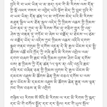
བྱའི་རེ་བ་ཡང་ཡིན་པ་མ་ཟད། ཏང་གི་མི་རིགས་ལས་དོན་
གྱི་སྒོ་འཕར་གསར་བ་འབྱེད་པའི་ལྡོག་མེད་ཀྱི་བླང་བྱའི་རེ་
བ་ཡང་ཡིན། དོན་ཚན་༦༢་མ་གཏོགས་མེད་པའི་མི་རིགས་
མཐུན་སྒྲིལ་ཡར་ཐོན་སྐུལ་འདེད་ཀྱི་ཁྲིམས་འཆར་གྱི་ཁྲིམས་
ཡིག་ནང་དུ་ཀྲུང་ཧྭ་མི་རིགས་ཀོང་བུ་གཅིག་གྱུར་གྱི་འདུ་
ཤེས་སྲ་བརྟན་དུ་གཏོང་བ་ཞེས་པ་བརྗོད་པ་ཐེངས་༤༥་ཙམ་
ལ་བརྗོད་ཡོད་པ་འདིས་ཀྱང་ཁྲིམས་འཆར་འདིའི་དགག་
སྒྲུབ་གནང་གསུམ་གྱི་དགོས་འདུན་དེ་ནི་རྒྱལ་ཡོངས་དང་སྤྱི་
ཚོགས་འཚོ་བའི་ཁྲོད་ཀྱི་གཞི་རྩའི་མི་རིགས་འབྲེལ་ལམ་
དགག་བཞག་གི་རྨང་གཞི་ཁྲིམས་ལུགས་ཤིག་ཡིན་དགོས་
པས། རྩ་ཁྲིམས་ཀྱི་དོན་ཚན་༦༢་ལྟར་ན། འདི་འདྲའི་རྨང་
གཞི་རང་བཞིན་ཅན་གྱི་ཁྲིམས་ལུགས་དེ་རྒྱལ་ཡོངས་མི་
དམངས་འཐུས་མི་ཚོགས་ཆེན་གྱིས་བཅའ་དགོས་པ་ལས་
རྒྱལ་ཡོངས་མི་དམངས་འཐུས་མི་ཚོགས་ཆེན་རྒྱུན་ལས་ལྷན་
ཁང་གིས་བཅས་ན་མི་འགྲིག
གཉིས་པ། རིགས་སོ་སོའི་མི་རིགས་ལ་རང་མི་རིགས་ཀྱི་སྐད་
དང་ཡི་གེ་བཀོལ་སྤྱོད་དང་དར་སྤེལ། རང་གི་ཡུལ་སྲོལ་