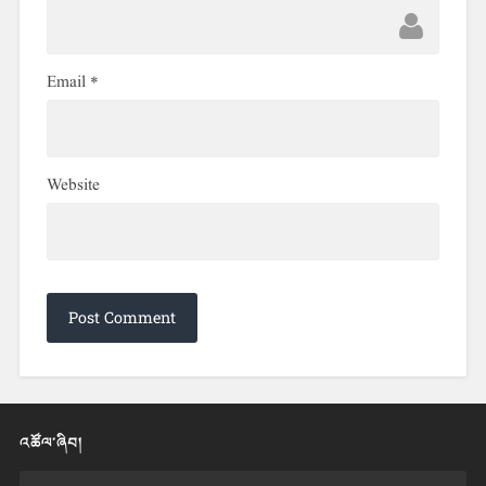
Email
*
Website
འཚོལ་ཞིབ།