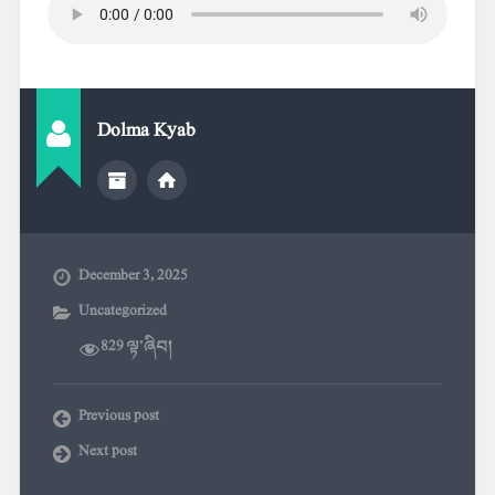
Dolma Kyab
December 3, 2025
Uncategorized
829 ལྟ་ཞིབ།
Previous post
Next post