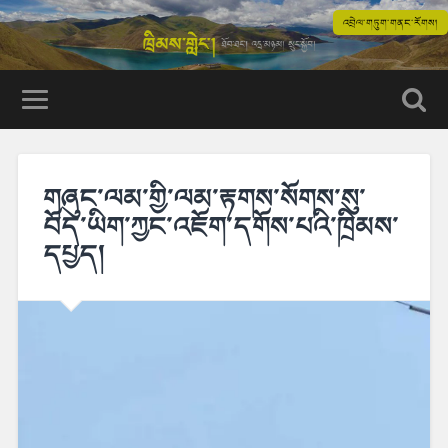
འབྲེལ་གཏུག་གནང་རོགས།
གཞུང་ལམ་གྱི་ལམ་རྟགས་སོགས་སུ་
བོད་ཡིག་ཀྱང་འཇོག་དགོས་པའི་ཁྲིམས་
དཔྱད།