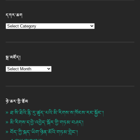
དཀར་ཆག
སྒྲ་མཛོད།
ཉེ་ཆར་གྱི་རྩོམ
ཐ་སི་ཐིའི་རྙི་རུ་ཚུད་པའི་མི་རིགས་ས་ཁོངས་རང་སྐྱོང་།
མི་རིགས་དབྱེ་འབྱེད་སྐོར་གྱི་གཏམ་བཤད།
བོད་ཀྱི་སྐད་ཡིག་ཉིན་མོའི་གཏམ་གླེང་།