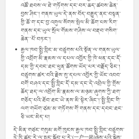
འཚོ་ཐབས་ལ་ཐེ་གཏོགས་དང་བར་ཆད་ཚབས་ཆེན་
བྱས་ཤིང་། གནས་ཡུལ་དེ་ནས་བོད་བརྒྱུད་ནང་བསྟན་
གྱི་ཆོ་ག་དང་བྱ་འགུལ་སོགས་སྤེལ་མི་ཆོག་པས་རིག་
གནས་དང་ཡུལ་སྲོལ་གོམས་གཤིས་ལ་བརྡབ་གསིག་
ཆེན་་པོ་བཏང་།
རྒྱལ་ཁབ་སྤྱི་གླིང་མ་བཙུགས་པའི་སྔོན་ལ་གནས་ཡུལ་
གྱི་འབྲོག་མི་རྣམས་ལ་དཔལ་འབྱོར་གྱི་ཁེ་ཕན་དང་དོ་
དམ་གྱི་དབང་ཐང་ཕུན་ཚོགས་ཡོད་པར་བརྗོད་ཅིང་།
བཙུགས་ཚར་བའི་རྗེས་སུ་དཔལ་འབྱོར་གྱི་ཡོང་འབབ་
བགོ་བཤའ་དང་སྤྱིི་གླིང་དོ་དམ་དང་དེ་འབྲེལ་གྱི་གྲོས་
ཆོད་ཐད་ལ་འབྲོག་མི་རྣམས་ལ་མཉམ་ཞུགས་ཀྱི་ཐག་
གཅོད་པའི་ཐོབ་ཐང་ཡེ་ནས་མི་སྟེར་ཞིང་།་སྤྱི་གླིང་གི་
ལག་གཡོག་ཙམ་མ་གཏོགས་གོ་གནས་དང་དབང་ཐང་
ཅི་ཡང་མེད་པ།
དེ་མིན་གཙང་གསུམ་མགོ་ཁུངས་རྒྱལ་ཁབ་སྤྱི་གླིང་བཙུགས་
ཏེ་ཁྱི་ཚང་རེ་ལ་སྲུང་སྐྱོབ་པ་རེ་(一户一岗)ཞེས་པའི་སྐྱེས་