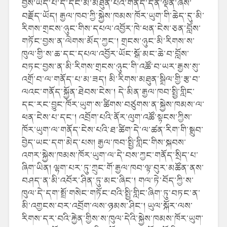
བྱས་ཡོད་པ་དེ་དང་མི་མཐུན་པའི་གནད་དོན་ལྡན་ཞེས་
བརྗོད་ཡོད། རྒྱལ་ཁབ་ཀྱི་སྐྱེས་ཁམས་ཁོར་ཡུག་གི་ཆེད་དུ་མི་
རིགས་གྲངས་ཉུང་གིས་དཔལ་འབྱོར་ཁེ་ཕན་ངེས་ཅན་བློས་
གཏོང་བྱས་ན་ལེགས་མོད་ཀྱང་། གྲངས་ཉུང་མི་རིགས་ས་
ཁུལ་གྱི་ས་ཆ་དང་དཔལ་འབྱོར་ཡོང་སྒོ་མང་ཆེ་བ་བློས་
བཏང་བྱས་ན་མི་རིགས་གྲངས་ཉུང་གི་འཚོ་བ་ཡར་རྒྱས་སུ་
འགྲོ་བ་ལ་གནོད་པ་མ་ཟད། མི་རིགས་མཐུན་སྒྲིལ་གྱི་རྩ་བ་
ལའང་གནོད་སྐྱོན་ཐེབས་ངེས་། དེ་མིན་རྒྱལ་ཁབ་སྤྱི་གླིང་
དང་རང་བྱུང་ཁོར་ཡུག་ས་ཚིགས་བཙུགས་ན་སྐྱེས་ཁམས་ལ་
ཕན་ངེས་པ་དང་། འབྲོག་པའི་ནོར་ལུག་འཚོ་སྟངས་ཀྱིས་
ཁོར་ཡུག་ལ་གནོད་ངེས་པའི་ཐ་ཚིག་དེ་ལ་ཚན་རིག་གི་སྒྲུབ་
བྱེད་ཡང་དག་མེད་པས། རྒྱལ་ཁབ་སྤྱི་གླིང་གིས་སྐབས་
འགར་སྐྱེས་ཁམས་ཁོར་ཡུག་ལ་དེ་བས་ཀྱང་གནོད་སྲིད་པ་
ཞིག་ཡིན། ལྷག་པར་ཏུ་ཀྲུང་གོ་རྒྱལ་ཁབ་ལྟ་བུར་མཚོན་ནས་
བཤད་ན་མི་འབོར་ཤིན་ཏུ་མང་ཞིང་། གལ་ཏེ་བོད་ཀྱི་ས་
ཁུལ་དེ་དག་སྤྲོ་གསེང་གཏོང་བའི་སྤྱི་གླིང་ཞིག་ཏུ་བཏང་ན་
མི་འགྱངས་བར་འབྲོག་ལས་ཉམས་ཤིང་། ཡུལ་སྐོར་ལས་
རིགས་དར་བའི་རྐྱེན་གྱིས་ས་ཁུལ་དེའི་སྐྱེས་ཁམས་ཁོར་ཡུག་