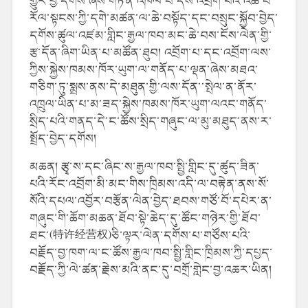
གྱུར་བྱ་དགོས་ཞེས་གཏན་འཁེལ་བ་དེས་འབྲོག་པའི་འཚོ་བ་
རོལ་སྟངས་ཀྱི་དགེ་མཚན་ལ་ཆེ་བསྟོད་དང་བསྲུང་སྐྱོབ་བྱེད་
དགོས་ཚུལ་འཛམ་གླིང་རྒྱལ་ཁབ་མང་ཆེ་བས་ངོས་ལེན་གྱི་
རྩ་དོན་ཞིག་ཡིན་པ་མཚོན་ཐུབ། འབྲོག་པ་དང་འབྲོག་ལས་
ཀྱིས་སྐྱེས་ཁམས་ཁོར་ཡུག་ལ་གནོད་པ་ལྡན་ཞེས་མཐའ་
གཅིག་ཏུ་སྨྲས་ནས་དེ་མཐུན་གྱི་ལས་དོན་་སྤེལ་ན་ནོར་
འཁྲུལ་ཡིན་པ་མ་ཟད་སྐྱེས་ཁམས་ཁོར་ཡུག་ལའང་གནོད་
སྲིད་པའི་གནད་དེ་ང་ཚོས་སྲིད་གཞུང་ལ་མུ་མཐུད་ནས་ར་
སྤྲོད་བྱེད་དགོས།
མཆན། རྩྭ་ས་དང་ཞིང་ས་རྒྱལ་ཁབ་སྤྱི་གླིང་དུ་ཚུད་ཟིན་
པའི་རོང་འབྲོག་མི་མང་གིས་ཁྲིམས་འདི་ལ་བརྟེན་ནས་སོ་
སོའི་དཔལ་འབྱོར་བརྩོན་ལེན་བྱེད་ཐབས་གཙོ་བོ་དཔེར་ན་
གཞུང་གི་ཆོག་མཆན་ཐོབ་སྟེ་ཆེད་དུ་ཚོང་གཉེར་གྱི་ཐོབ་
ཐང་(特许经营权)ཅི་ལྟར་ལེན་དགོས་པ་གཙོས་པའི་
བརྗོད་བྱ་ཁག་ལ་ང་ཚོས་རྒྱལ་ཁབ་སྤྱི་གླིང་ཁྲིམས་ཀྱི་དཔྱད་
བརྗོད་ཀྱི་ལེ་ཚན་རྗེས་མའི་ནང་དུ་བགྲོ་གླེང་བྱ་འཆར་ཡིན།