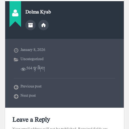
Dolma Kyab
January 8, 2026
Uncategorized
564 ལྟ་ཞིབ།
Previous post
Next post
Leave a Reply