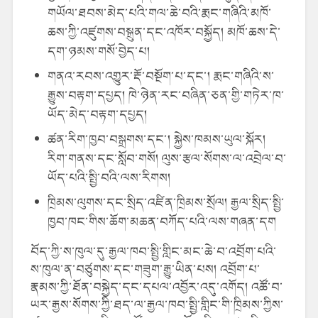
གཡོལ་ཐབས་མེད་པའི་གལ་ཆེ་བའི་རྨང་གཞིའི་མཁོ་
ཆས་ཀྱི་འཛུགས་བསྐྲུན་དང་འཁོར་བསྐྱོད། མཁོ་ཆས་དེ་
དག་ཉམས་གསོ་བྱེད་པ།
གནའ་རབས་འགྱུར་རྡོ་བསྔོག་པ་དང་། རྨང་གཞིའི་ས་
རྒྱུས་བརྟག་དཔྱད། ཁེ་ཉེན་རང་བཞིན་ཅན་གྱི་གཏེར་ཁ་
ཡོད་མེད་བརྟག་དཔྱད།
ཚན་རིག་ཁྱབ་བསྒྲགས་དང་། སྐྱེས་ཁམས་ཡུལ་སྐོར།
རིག་གནས་དང་སློབ་གསོ། ལུས་རྩལ་སོགས་ལ་འབྲེལ་བ་
ཡོད་པའི་སྤྱི་བའི་ལས་རིགས།
ཁྲིམས་ལུགས་དང་སྲིད་འཛིན་ཁྲིམས་སྲོལ། རྒྱལ་སྲིད་སྤྱི་
ཁྱབ་ཁང་གིས་ཆོག་མཆན་བཀོད་པའི་ལས་གཞན་དག
བོད་ཀྱི་ས་ཁུལ་དུ་རྒྱལ་ཁབ་སྤྱི་གླིང་མང་ཆེ་བ་འབྲོག་པའི་
ས་ཁུལ་ན་བཙུགས་དང་གཟུག་རྒྱུ་ཡིན་པས། འབྲོག་པ་
རྣམས་ཀྱི་ཐོན་བསྐྱེད་དང་དཔལ་འབྱོར་འདུ་འགོད། འཚོ་བ་
ཡར་རྒྱས་སོགས་ཀྱི་ཐད་ལ་རྒྱལ་ཁབ་སྤྱི་གླིང་གི་ཁྲིམས་ཀྱིས་