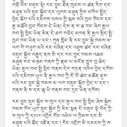
གཙོ་བོར་བཟུང་སྟེ། རང་བྱུང་ཐོན་ཁུངས་ལ་ཚན་རིག་དང་
མཐུན་པའི་སྲུང་སྐྱོབ་དང་ལུགས་མཐུན་གྱིས་བཀོལ་སྤྱོད་
བྱེད་ཆོག་པའི་དམིགས་བསལ་གྱི་སྐམ་སའི་ཁྱབ་ཁོངས་དང་
རྒྱ་མཚོའི་ཁྱབ་ཁོངས་དེ་ཡིན། དེས་ན་ས་ཆ་གང་ཞིག་རྒྱལ་
ཁབ་སྤྱི་གླིང་ཡིན་མིན་དེ་ཐག་གཅོད་མཁན་ནི་རྒྱལ་སྲིད་སྤྱི་
ཁྱབ་ཁང་ཡིན་པ་དང་། ཀུན་སློང་ནི་རང་བྱུང་སྐྱེ་ཁམས་མ་
ལག་གི་གཉུག་མའི་རང་བཞིན་དང་འཐུས་ཚང་རང་བཞིན་
བསྲུང་སྐྱོབ་བརྒྱུད་ནས་མི་དང་རང་བྱུང་ཁམས་འཆམ་
མཐུན་ངང་མཉམ་གནས་ཀྱི་རྣམ་པ་མངོན་གྱུར་བྱ་ཆེད་
ཡིན། རྒྱལ་ཁབ་སྤྱི་གླིང་གནས་དེར་གཏན་འཁེལ་བྱེད་དགོས་
པའི་དམིགས་ཡུལ་ནི་རྒྱལ་ཁབ་ཀྱི་ངོ་བོ་ཚབ་མཚོན་ནུས་
པའི་རང་བྱུང་སྐྱེ་ཁམས་མ་ལག་བསྲུང་སྐྱོབ་བྱེད་པ་དང་།
གནས་ནི་ས་དང་ཆུ་ཡི་གནས་གང་རུང་ཡིན་དགོས།
རང་བྱུང་སྲུང་སྐྱོབ་ས་ཁུལ་དང་རྒྱལ་ཁབ་སྤྱི་གླིང་ཞེས་སྐྱེས་
ཁམས་ཁོར་ཡུག་སྲུང་སྐྱོབ་ཀྱི་མིང་སྙན་པོ་བཟུང་སྟེ་བོད་ཀྱི་
ས་ཁུལ་ཀྱི་དཔལ་འབྱོར་གོང་འཕེལ་ལ་ཁྲིམས་དང་མི་
མཐུན་པའི་ཚོད་འཛིན་དང་། རོང་འབྲོག་མི་དམངས་ཀྱི་ས་