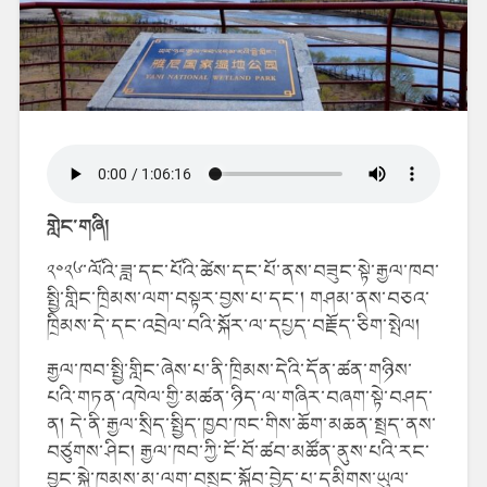
གླེང་གཞི།
༢༠༢༦་ལོའི་ཟླ་དང་པོའི་ཚེས་དང་པོ་ནས་བཟུང་སྟེ་རྒྱལ་ཁབ་
སྤྱི་གླིང་ཁྲིམས་ལག་བསྟར་བྱས་པ་དང་། གཤམ་ནས་བཅའ་
ཁྲིམས་དེ་དང་འབྲེལ་བའི་སྐོར་ལ་དཔྱད་བརྗོད་ཅིག་སྤེལ།
རྒྱལ་ཁབ་སྤྱི་གླིང་ཞེས་པ་ནི་ཁྲིམས་དེའི་དོན་ཚན་གཉིས་
པའི་གཏན་འཁེལ་གྱི་མཚན་ཉིད་ལ་གཞིར་བཞག་སྟེ་བཤད་
ན། དེ་ནི་རྒྱལ་སྲིད་སྤྱིད་ཁྱབ་ཁང་གིས་ཆོག་མཆན་སྤྲད་ནས་
བཙུགས་ཤིང། རྒྱལ་ཁབ་ཀྱི་ངོ་བོ་ཚབ་མཚོན་ནུས་པའི་རང་
བྱུང་སྐྱེ་ཁམས་མ་ལག་བསྲུང་སྐྱོབ་བྱེད་པ་དམིགས་ཡུལ་