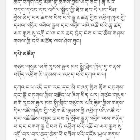
ཚད་བཀག་འདྲ་མིན་སྣ་ཚོགས་བྱས་ཡོད་ཅིང་། རྩྭ་སའི་
བདག་དབང་དང་བཀོལ་སྤྱོད་ཀྱི་ཐོབ་ཐང་དེ་ཡང་རིམ་
གྱིས་མེད་པར་ཆགས་ངེས་པའི་རྒྱུ་མཚན་གྱིས་འབྲོག་ཁུལ་གྱི་
དཔལ་འབྱོར་འཕེལ་རྒྱས་དང་འབྲོག་པའི་འཚོ་བའི་ཆུ་ཚད་
ཡར་རྒྱས་སུ་འགྲོ་བ་ལ་བར་ཆད་བྱེད་ངེས་པ་ང་ཚོས་གཤམ་
གསལ་གྱི་དཔེ་མཚོན་ལས་ཤེས་ཐུབ།
དཔེ་མཚོན།
གཙང་གསུམ་མགོ་ཁུངས་རྒྱལ་ཁབ་སྤྱི་གླིང་ཁྲོད་དུ་གནས་
བསྡོད་འབྲོག་མི་རྣམས་ལ་འཕྲད་པའི་དཀའ་ངལ།
དཀའ་ངལ་འདི་དག་རང་དང་མི་གཞན་གྱིས་རྟོག་བཏགས་
དང་སྒྲོ་བཏགས་ཀྱིས་བརྗོད་པ་ཞིག་མིན་པར། གཙང་གསུམ་
མགོ་ཁུངས་རྒྱལ་ཁབ་སྤྱི་གླིང་བཙུགས་པའི་རྐྱེན་གྱིས་གནས་
དེར་འཚོ་གཞེས་ཀྱི་འབྲོག་མི་རྣམས་ཀྱི་འབྲོག་པའི་འཚོ་བ་
དང་འཚོ་ཚིས་བསྒྲུབ་ཐབས་ཏེ་སྲོལ་རྒྱུན་འབྲོག་ལས་གནོད་
པ་དང་བཀག་རྒྱ་ཐེབས་ཏེ་འབྲོག་པའི་འཚོ་བ་ཡར་རྒྱས་སུ་
འགྲོ་བར་བར་ཆད་ཆེན་པོ་བཟོས་པའི་དངོས་ཡུལ་གནས་