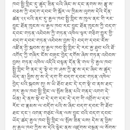
ཁབ་སྤྱི་གླིང་དུ་ཚུད་ཟིན་པའི་ཞིང་ས་དང་ནགས་ས། རྩྭ་ས་
བཅས་ཀྱི་བདག་དབང་གི་སྐོར་ལ་ཁྲིམས་ལུགས་དེའི་དོན་
ཚན་༢༣་པའི་ནང་དུ་རྒྱལ་ཁབ་སྤྱི་གླིང་ས་ཁུལ་ནང་གི་རང་
བྱུང་ཐོན་ཁུངས་ལ་རྒྱལ་ཁབ་རང་བྱུང་ཐོན་ཁུངས་ཀྱི་བདག་
དབང་གཏན་འབེབས་ཀྱི་གཏན་འཁེལ་ལྟར་གཅིག་གྱུར་གྱི་
བདག་དབང་གཏན་འབེབས་བྱས་ཏེ། བདག་དབང་ངོས་
འཛིན་གྱི་སྐབས་སུ་རྒྱལ་ཁབ་སྤྱི་གླིང་དེ་རང་རྐྱ་ཐུབ་པའི་ཐོ་
འགོད་ཀྱི་གཞིར་ངོས་བཟུང་བྱེད་དགོས་ཞེས་གཏན་འབེབས་
བྱས། གཏན་འཁེལ་འདིའི་བསྟན་དོན་ནི་གལ་ཏེ་རྒྱལ་ཁབ་
སྤྱི་གླིང་གི་ནང་དུ་སྡེ་བ་ཁ་ཤས་ཀྱི་རྩྭ་ས་དང་ཞིང་ས་ཚུད་
ཡོད་ན། ཕྱིས་སུ་ས་དེ་དག་གི་བདག་དབང་གཏན་འཁེལ་
བྱེད་པའི་སྐབས་སུ། ས་ཡི་ཐོབ་ཐང་དེ་དག་སྡེ་བ་ནས་ཐད་
ཀར་རྒྱལ་ཁབ་སྤྱི་གླིང་ལ་སྤོས་ཟིན་པའི་གནད་འགག་དེ་
ཡིན། དེ་ནས་སྡེ་བ་དེ་དག་དང་དེ་དག་གི་འབྲོག་པ་དང་
རོང་བ་རྣམས་ལ་བདོག་པའི་ས་ཞིང་བདག་དབང་གི་ཐོབ་
ཐང་དང་། འགན་གཙང་ལེན་ལས་བྱུང་བའི་བདག་དབང་
ཡོད་ཚད་རྒྱལ་ཁབ་སྤྱི་གླིང་ལ་སྤོས་ཟིན་པས། དེས་ན་ཕྱིས་
སུ་རྒྱལ་ཁབ་ཀྱིས་ས་དེའི་སྟེང་ནས་འཛུགས་བསྐྲུན་ལ་སོགས་