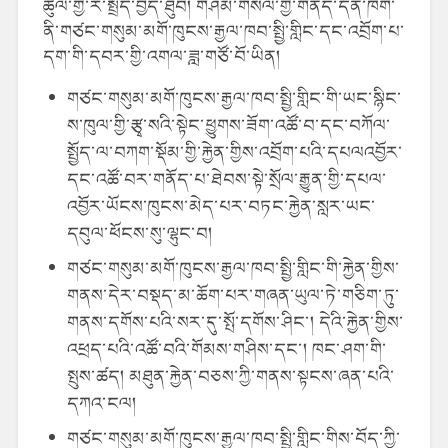
ཚུལ་གྱི་ར་སྤྲོད་བྱེད་ཐུབ། གཤམ་གསལ་གྱི་གནད་དོན་ཁག་
ནི་གཙང་གསུམ་མགོ་ཁུངས་རྒྱལ་ཁབ་སྤྱི་གླིང་དང་འབྲོག་པ་
དག་གི་དབར་གྱི་འགལ་ཟླ་གཙོ་བོ་ཡིན།
གཙང་གསུམ་མགོ་ཁུངས་རྒྱལ་ཁབ་སྤྱི་གླིང་གི་ཡང་སྙིང་
ས་ཁུལ་གྱི་རྩྭ་སའི་སྟེང་ཕྱུགས་ཟོག་འཚོ་བ་དང་བཀོལ་
སྤྱོད་ལ་བཀག་སྡོམ་གྱི་རྐྱེན་གྱིས་འབྲོག་པའི་དཔལའབྱོར་
དང་འཚོ་བར་གནོད་པ་ཐེབས་སྟེ་སྲོལ་རྒྱུན་གྱི་དཔལ་
འབྱོར་ཡོངས་ཁུངས་མེད་པར་བཏང་རྐྱེན་སླར་ཡང་
དབུལ་ཕོངས་སུ་ལྷུང་བ།
གཙང་གསུམ་མགོ་ཁུངས་རྒྱལ་ཁབ་སྤྱི་གླིང་གི་རྐྱེན་གྱིས་
གནས་དེར་བསྡད་མ་ཆོག་པར་གཞན་ཡུལ་ཏེ་གཅིག་ཏུ་
གནས་དགོས་པའི་སར་དུ་སྤོ་དགོས་ཤིང་། དེའི་རྐྱེན་གྱིས་
འཕྲད་པའི་འཚོ་བའི་གོམས་གཤིས་དང་། ཁང་ཤག་གི་
སྤུས་ཚད། མཐུན་རྐྱེན་བཅས་ཀྱི་གནས་སྟངས་ཞན་པའི་
དཀའ་ངལ།
གཙང་གསུམ་མགོ་ཁུངས་རྒྱལ་ཁབ་སྤྱི་གླིང་གིས་བོད་ཀྱི་