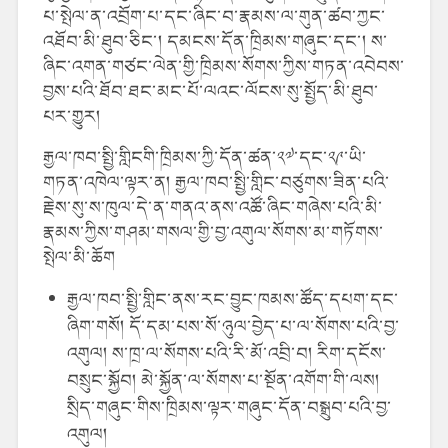
པ་སྤེལ་ན་འབྲོག་པ་དང་ཞིང་བ་རྣམས་ལ་གུན་ཚབ་ཀྱང་
འཐོབ་མི་ཐུབ་ཅིང་། དམངས་དོན་ཁྲིམས་གཞུང་དང་། ས་
ཞིང་འགན་གཙང་ལེན་གྱི་ཁྲིམས་སོགས་ཀྱིས་གཏན་འབེབས་
བྱས་པའི་ཐོབ་ཐང་མང་པོ་ལའང་ལོངས་སུ་སྤྱོད་མི་ཐུབ་
པར་གྱུར།
རྒྱལ་ཁབ་སྤྱི་གླིངགི་ཁྲིམས་ཀྱི་དོན་ཚན་༢༧་དང་༢༩་ཡི་
གཏན་འཁེལ་ལྟར་ན། རྒྱལ་ཁབ་སྤྱི་གླིང་བཙུགས་ཟིན་པའི་
རྗེས་སུ་ས་ཁུལ་དེ་ན་གནའ་ནས་འཚོ་ཞིང་གཞེས་པའི་མི་
རྣམས་ཀྱིས་གཤམ་གསལ་གྱི་བྱ་འགུལ་སོགས་མ་གཏོགས་
སྤེལ་མི་ཆོག
རྒྱལ་ཁབ་སྤྱི་གླིང་ནས་རང་བྱུང་ཁམས་ཚོད་དཔག་དང་
ཞིག་གསོ། དོ་དམ་པས་སོ་ཉུལ་བྱེད་པ་ལ་སོགས་པའི་བྱ་
འགུལ། ས་ཁྲ་ལ་སོགས་པའི་རི་མོ་འབྲི་བ། རིག་དངོས་
བསྲུང་སྐྱོབ། མེ་སྐྱོན་ལ་སོགས་པ་སྔོན་འགོག་གི་ལས།
སྲིད་གཞུང་གིས་ཁྲིམས་ལྟར་གཞུང་དོན་བསྒྲུབ་པའི་བྱ་
འགུལ།