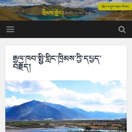
འབྲེལ་གཏུག་གནང་རོགས།
རྒྱལ་ཁབ་སྤྱི་གླིང་ཁྲིམས་ཀྱི་དཔྱད་
བརྗོད།