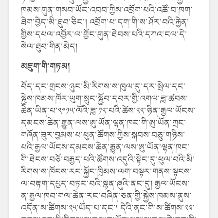
ཁམས་གུན་གསབ་ཡོང་འབབ་ཀྱིས་འབྲོག་པའི་འཚོ་བ་ཁག་
ཐེག་བྱེད་མི་ཐུབ་ཅིང་། འབྲོག་པ་དག་གི་ས་ཤོར་བའི་རྐྱེན་
གྱིས་དཔལ་འབྱོར་ལ་གྱོང་གུན་ཐེབས་པའི་དཀའ་ངལ་དེ་
སེལ་ཐུབ་གིན་མེད།
མཇུག་གི་གཏམ།
བོད་དང་གྲངས་ཉུང་མི་རིགས་ས་ཁུལ་དུ་དར་སྤེལ་དང་
སྐྱེས་ཁམས་ཁོར་ཡུག་སྲུང་སྐྱོབ་དབར་གྱི་འགལ་ཟླ་ཚབས་
ཆེན་ཡིན་པ་༢༠༡༥་ལོའི་ཟླ་༡༢་པའི་ཚེས་༢༢་ཉིན་རྒྱལ་ཡོངས་
དམངས་ཆེན་རྒྱུན་ལས་ཨུ་ཡོན་ལྷན་ཁང་གི་ཨུ་ཡོན་ཀྲང་
གཞོན་ཟུར་བྱམས་པ་ཕུན་ཚོགས་ཀྱིས་སྐབས་བཅུ་གཉིས་
པའི་རྒྱལ་ཡོངས་དམངས་ཆེན་རྒྱུན་ལས་ཨུ་ཡོན་ལྷན་ཁང་
གི་ཐེངས་བཅོ་བརྒྱད་པའི་ཚོགས་འདུའི་སྟེང་དུ་ཕུལ་བའི་མི་
རིགས་ས་ཁོངས་རང་སྐྱོང་ཁྲིམས་ལག་བསྟར་གནས་སྟངས་
ལ་བརྟག་དཔྱད་བཏང་བའི་སྙན་ཞུའི་ནང་དུ། རྒྱལ་ཡོངས་
ན་རྒྱལ་ཁབ་གལ་ཆེན་རང་བཞིན་ཅན་གྱི་སྐྱེས་ཁམས་ནུས་
འདོན་ས་ཚིགས་༢༥་ཡོད་པ་དང་། དེའི་ནང་གི་ས་ཚིགས་༢༣་