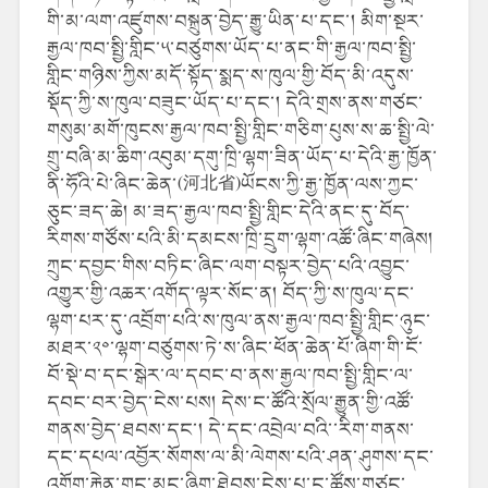
གི་མ་ལག་འཛུགས་བསྐྲུན་བྱེད་རྒྱུ་ཡིན་པ་དང་། མིག་སྔར་
རྒྱལ་ཁབ་སྤྱི་གླིང་༥་བཙུགས་ཡོད་པ་ནང་གི་རྒྱལ་ཁབ་སྤྱི་
གླིང་གཉིས་ཀྱིས་མདོ་སྟོད་སྨད་ས་ཁུལ་གྱི་བོད་མི་འདུས་
སྡོད་ཀྱི་ས་ཁུལ་བཟུང་ཡོད་པ་དང་། དེའི་གྲས་ནས་གཙང་
གསུམ་མགོ་ཁུངས་རྒྱལ་ཁབ་སྤྱི་གླིང་གཅིག་པུས་ས་ཆ་སྤྱི་ལེ་
གྲུ་བཞི་མ་ཆིག་འབུམ་དགུ་ཁྲི་ལྷག་ཟིན་ཡོད་པ་དེའི་རྒྱ་ཁྱོན་
ནི་ཧོའི་པེ་ཞིང་ཆེན་(河北省)ཡོངས་ཀྱི་རྒྱ་ཁྱོན་ལས་ཀྱང་
ཅུང་ཟད་ཆེ། མ་ཟད་རྒྱལ་ཁབ་སྤྱི་གླིང་དེའི་ནང་དུ་བོད་
རིགས་གཙོས་པའི་མི་དམངས་ཁྲི་དྲུག་ལྷག་འཚོ་ཞིང་གཞེས།
ཀྲུང་དབྱང་གིས་བཏིང་ཞིང་ལག་བསྟར་བྱེད་པའི་འབྱུང་
འགྱུར་གྱི་འཆར་འགོད་ལྟར་སོང་ན། བོད་ཀྱི་ས་ཁུལ་དང་
ལྷག་པར་དུ་འབྲོག་པའི་ས་ཁུལ་ནས་རྒྱལ་ཁབ་སྤྱི་གླིང་ཉུང་
མཐར་༢༠་ལྷག་བཙུགས་ཏེ་ས་ཞིང་ཕོན་ཆེན་པོ་ཞིག་གི་ངོ་
བོ་སྡེ་བ་དང་སྒེར་ལ་དབང་བ་ནས་རྒྱལ་ཁབ་སྤྱི་གླིང་ལ་
དབང་བར་བྱེད་ངེས་པས། དེས་ང་ཚོའི་སྲོལ་རྒྱུན་གྱི་འཚོ་
གནས་བྱེད་ཐབས་དང་། དེ་དང་འབྲེལ་བའི་་རིག་གནས་
དང་དཔལ་འབྱོར་སོགས་ལ་མི་ལེགས་པའི་ཤན་ཤུགས་དང་
འགོག་རྐྱེན་གང་མང་ཞིག་ཐེབས་ངེས་པ་ང་ཚོས་གཙང་