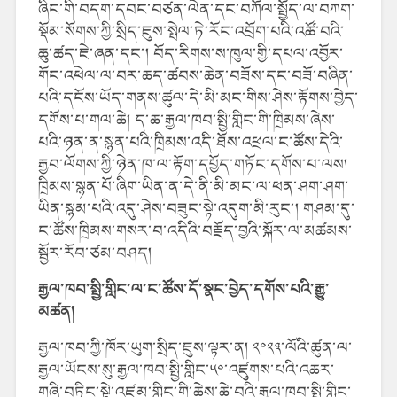
ཞིང་གི་བདག་དབང་བཙན་ལེན་དང་བཀོལ་སྤྱོད་ལ་བཀག་
སྡོམ་སོགས་ཀྱི་སྲིད་ཇུས་སྤེལ་ཏེ་རོང་འབྲོག་པའི་འཚོ་བའི་
ཆུ་ཚད་ཇེ་ཞན་དང་། བོད་རིགས་ས་ཁུལ་གྱི་དཔལ་འབྱོར་
གོང་འཕེལ་ལ་བར་ཆད་ཚབས་ཆེན་བཟོས་དང་བཟོ་བཞིན་
པའི་དངོས་ཡོད་གནས་ཚུལ་དེ་མི་མང་གིས་ཤེས་རྟོགས་བྱེད་
དགོས་པ་གལ་ཆེ། ད་ཆ་རྒྱལ་ཁབ་སྤྱི་གླིང་གི་ཁྲིམས་ཞེས་
པའི་ཉན་ན་སྙན་པའི་ཁྲིམས་འདི་ཐོས་འཕྲལ་ང་ཚོས་དེའི་
རྒྱབ་ལོགས་ཀྱི་ཉེན་ཁ་ལ་རྟོག་དཔྱོད་གཏོང་དགོས་པ་ལས།
ཁྲིམས་སྙན་པོ་ཞིག་ཡིན་ན་དེ་ནི་མི་མང་ལ་ཕན་ཤག་ཤག་
ཡིན་སྙམ་པའི་འདུ་ཤེས་བཟུང་སྟེ་འདུག་མི་རུང་། གཤམ་དུ་
ང་ཚོས་ཁྲིམས་གསར་བ་འདིའི་བརྗོད་བྱའི་སྐོར་ལ་མཚམས་
སྦྱོར་རོབ་ཙམ་བཤད།
རྒྱལ་ཁབ་སྤྱི་གླིང་ལ་ང་ཚོས་དོ་སྣང་བྱེད་དགོས་པའི་རྒྱུ་
མཚན།
རྒྱལ་ཁབ་ཀྱི་ཁོར་ཡུག་སྲིད་ཇུས་ལྟར་ན། ༢༠༢༣་ལོའི་ཚུན་ལ་
རྒྱལ་ཡོངས་སུ་རྒྱལ་ཁབ་སྤྱི་གླིང་༥༠་འཛུགས་པའི་འཆར་
གཞི་བཏིང་སྟེ་འཛམ་གླིང་གི་ཆེས་ཆེ་བའི་རྒྱལ་ཁབ་སྤྱི་གླིང་