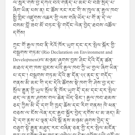
ལ་སླར་གསོ་བྱ་དཀའ་བའི་གནོད་པ་མང་པོ་བཟོ་སྲིད་པ་
ཞིག་ཡིན་པས་ན། ང་ཚོས་རང་རང་གི་ས་ཁུལ་ན་རྒྱལ་ཁབ་
སྤྱི་གླིང་འཛུགས་འཆར་གྱི་ལས་གཞི་ཡོད་པ་གོ་ན་དེ་ལ་
བསམ་བློ་ཟབ་མོ་བཏང་སྟེ་གདོང་ལེན་བྱེད་ཐབས་འཚོལ་
དགོས།
ཀྲུང་གོ་རྒྱལ་ཁབ་ནི་རེའོ་ཁོར་ཡུག་དང་དར་སྤེལ་སྐོར་གྱི་
བསྒྲགས་གཏམ་(Rio Declaration on Environment and
Development)ལ་མཉམ་ཞུགས་བྱས་ཤིང་དེའི་དོན་ཚན་
མཐའ་དག་ཁས་བླངས་པའི་རྒྱལ་ཁབ་ཀྱི་ཡ་གྱལ་ཞིག་ཡིན་
པ་དང་། བསྒྲགས་གཏམ་དེའི་རྩ་དོན་༢༢་ནང་དུ་གདོད་
གནས་མི་མང་གི་དང་དེའི་ཚོགས་སྡེ་ཁག་གི་ཤེས་བྱ་དང་
སྲོལ་རྒྱུན་གྱི་ཡུལ་སྲོལ་ནི་ཁོར་ཡུག་དོ་དམ་དང་དར་སྤེལ་
ཐད་ལ་ནུས་ཤུགས་གལ་ཆེན་ཡོད་ཅིང་། རྒྱལ་ཁབ་ཐམས་
ཅད་ཀྱིས་མི་དེ་དག་གི་ཁྱད་ཆོས་དང་རིག་གནས། ཁེ་ཕན་
བཅས་ལ་ངོས་ལེན་དང་རྒྱབ་སྐྱོར་བྱེད་དགོས་པ་མ་ཟད། མི་
དེ་དག་ནུས་པ་ལྡན་པའི་སྒོ་ནས་མཉམ་ཞུགས་བྱེད་དུ་
བཅུག་སྟེ་རྒྱུན་མཐུད་རང་བཞིན་ཅན་གྱི་དར་སྤེལ་མངོན་