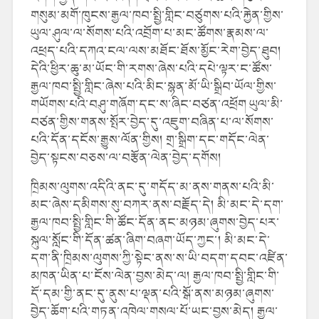
གསུམ་མགོ་ཁུངས་རྒྱལ་ཁབ་སྤྱི་གླིང་བཙུགས་པའི་རྐྱེན་གྱིས་
ཡུལ་ཤུལ་ལ་སོགས་པའི་འབྲོག་པ་མང་ཚོགས་རྣམས་ལ་
འཕྲད་པའི་དཀའ་ངལ་ལས་མཐོང་ཐོས་མྱོང་རེག་བྱེད་ཐུབ།
དེའི་ཕྱིར་ཆུ་མ་ཡོང་གི་རགས་ཞེས་པའི་དཔེ་ལྟར་ང་ཚོས་
རྒྱལ་ཁབ་སྤྱི་གླིང་ཞེས་པའི་མིང་སྙན་མོ་ཡི་སྒྲིབ་ཡོལ་གྱིས་
གཡོགས་པའི་བཤུ་གཞོག་དང་ས་ཞིང་བཙན་འཕྲོག ཡུལ་མི་
བཙན་གྱིས་གནས་སྤོར་བྱེད་དུ་འཇུག་བཞིན་པ་ལ་སོགས་
པའི་དོན་དངོས་རྒྱུས་ལོན་གྱིས། གྲ་སྒྲིག་དང་གདོང་ལེན་
བྱེད་སྟངས་བཅས་ལ་བརྩོན་ལེན་བྱེད་དགོས།
ཁྲིམས་ལུགས་འདིའི་ནང་དུ་གདོད་མ་ནས་གནས་པའི་མི་
མང་ཞེས་དམིགས་སུ་བཀར་ནས་བརྗོད་དེ། མི་མང་དེ་དག་
རྒྱལ་ཁབ་སྤྱི་གླིང་གི་ཚོང་དོན་ནང་མཉམ་ཞུགས་བྱེད་པར་
སྐུལ་སློང་གི་དོན་ཚན་ཞིག་བཞག་ཡོད་ཀྱང་། མི་མང་དེ་
དག་ནི་ཁྲིམས་ལུགས་ཀྱི་སྟེང་ནས་ས་ཡི་བདག་དབང་འཛིན་
མཁན་ཡིན་པ་ངོས་ལེན་བྱས་མེད་ལ། རྒྱལ་ཁབ་སྤྱི་གླིང་གི་
དོ་དམ་གྱི་ནང་དུ་ནུས་པ་ལྡན་པའི་སྒོ་ནས་མཉམ་ཞུགས་
བྱེད་ཆོག་པའི་གཏན་འཁེལ་གསལ་པོ་ཡང་བྱས་མེད། རྒྱལ་