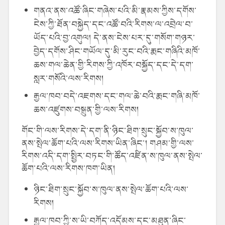
གནའ་ནས་འཚོ་ཞིང་གཞེས་པའི་མི་རྣམས་ཀྱིས་དགོས་
ངེས་ཀྱི་ཐོན་བསྐྱེད་དང་འཚོ་བའི་རིགས་ལ་འབྲེལ་བ་
ཡོད་པའི་བྱ་འགུལ། དེ་ནས་ངེས་པར་དུ་གསོག་གཉར་
བྱེད་དགོས་ཤིང་གཡོལ་དུ་མི་རུང་བའི་རྨང་གཞིའི་མཁོ་
ཆས་གལ་ཆེན་གྱི་རིགས་ཀྱི་འཁོར་བསྐྱོད་དང་དེ་དག་
སླར་གསོའི་ལས་རིགས།
རྒྱལ་ཁབ་བདེ་འཇགས་དང་གལ་ཆེ་བའི་རྨང་གཞི་མཁོ་
ཆས་འཛུགས་བསྐྲུན་གྱི་ལས་རིགས།
གོང་གི་ལས་རིགས་དེ་དག་ནི་ཉིང་ཐིག་སྲུང་སྐྱོབ་ས་ཁུལ་
ནས་སྤེལ་ཆོག་པའི་ལས་རིགས་ཡིན་ཞིང་། གཤམ་གྱི་ལས་
རིགས་འདི་དག་སྤྱིར་བཏང་གི་ཚོད་འཛིན་ས་ཁུལ་ནས་སྤེལ་
ཆོག་པའི་ལས་རིགས་ཁག་ཡིན།
ཉིང་ཐིག་སྲུང་སྐྱོབ་ས་ཁུལ་ནས་སྤེལ་ཆོག་པའི་ལས་
རིགས།
རྒྱལ་ཁབ་ཀྱི་ས་ཡི་བཀོད་འདོམས་དང་མཐུན་ཞིང་