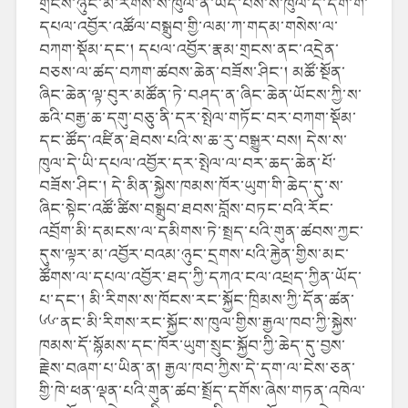
གྲངས་ཉུང་མི་རིགས་ས་ཁུལ་ན་ཡོད་པས་ས་ཁུལ་དེ་དག་གི་
དཔལ་འབྱོར་འཚོལ་བསྒྲུབ་གྱི་ལམ་ཀ་གདམ་གསེས་ལ་
བཀག་སྡོམ་དང་། དཔལ་འབྱོར་རྣམ་གྲངས་ནང་འདྲེན་
བཅས་ལ་ཚད་བཀག་ཚབས་ཆེན་བཟོས་ཤིང་། མཚོ་སྔོན་
ཞིང་ཆེན་ལྟ་བུར་མཚོན་ཏེ་བཤད་ན་ཞིང་ཆེན་ཡོངས་ཀྱི་ས་
ཆའི་བརྒྱ་ཆ་དགུ་བཅུ་ནི་དར་སྤེལ་གཏོང་བར་བཀག་སྡོམ་
དང་ཚོད་འཛིན་ཐེབས་པའི་ས་ཆ་རུ་བསྒྱུར་བས། དེས་ས་
ཁུལ་དེ་ཡི་དཔལ་འབྱོར་དར་སྤེལ་ལ་བར་ཆད་ཆེན་པོ་
བཟོས་ཤིང་། དེ་མིན་སྐྱེས་ཁམས་ཁོར་ཡུག་གི་ཆེད་དུ་ས་
ཞིང་སྟེང་འཚོ་ཚིས་བསྒྲུབ་ཐབས་བློས་བཏང་བའི་རོང་
འབྲོག་མི་དམངས་ལ་དམིགས་ཏེ་སྤྲད་པའི་གུན་ཚབས་ཀྱང་
དུས་ལྟར་མ་འབྱོར་བའམ་ཉུང་དྲགས་པའི་རྐྱེན་གྱིས་མང་
ཚོགས་ལ་དཔལ་འབྱོར་ཐད་ཀྱི་དཀའ་ངལ་འཕྲད་ཀྱིན་ཡོད་
པ་དང་། མི་རིགས་ས་ཁོངས་རང་སྐྱོང་ཁྲིམས་ཀྱི་དོན་ཚན་
༦༦་ནང་མི་རིགས་རང་སྐྱོང་ས་ཁུལ་གྱིས་རྒྱལ་ཁབ་ཀྱི་སྐྱེས་
ཁམས་དོ་སྙོམས་དང་ཁོར་ཡུག་སྲུང་སྐྱོབ་ཀྱི་ཆེད་དུ་བྱས་
རྗེས་བཞག་པ་ཡིན་ན། རྒྱལ་ཁབ་ཀྱིས་དེ་དག་ལ་ངེས་ཅན་
གྱི་ཁེ་ཕན་ལྡན་པའི་གུན་ཚབ་སྤྲོད་དགོས་ཞེས་གཏན་འཁེལ་