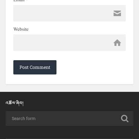
Email
*
Website
འཚོལ་ཞིབ།