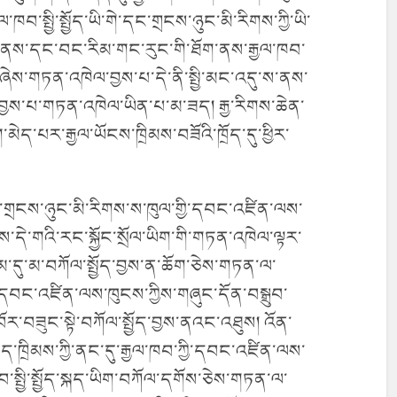
ལ་ཁབ་སྤྱི་སྤྱོད་ཡི་གེ་དང་གྲངས་ཉུང་མི་རིགས་ཀྱི་ཡི་
གོ་གནས་དང་བང་རིམ་གང་རུང་གི་ཐོག་ནས་རྒྱལ་ཁབ་
གོས་ཞེས་གཏན་འཁེལ་བྱས་པ་དེ་ནི་སྤྱི་མང་འདུ་ས་ནས་
ང་བྱས་པ་གཏན་འཁེལ་ཡིན་པ་མ་ཟད། རྒྱ་རིགས་ཆེན་
ེད་པར་རྒྱལ་ཡོངས་ཁྲིམས་བཟོའི་ཁྲོད་དུ་ཕྱིར་
དུ་གྲངས་ཉུང་མི་རིགས་ས་ཁུལ་གྱི་དབང་འཛིན་ལས་
་དེ་གའི་རང་སྐྱོང་སྲོལ་ཡིག་གི་གཏན་འཁེལ་ལྟར་
་གམ་དུ་མ་བཀོལ་སྤྱོད་བྱས་ན་ཆོག་ཅེས་གཏན་ལ་
་དབང་འཛིན་ལས་ཁུངས་ཀྱིས་གཞུང་དོན་བསྒྲུབ་
བོར་བཟུང་སྟེ་བཀོལ་སྤྱོད་བྱས་ནའང་འཐུས། འོན་
ེད་ཁྲིམས་ཀྱི་ནང་དུ་རྒྱལ་ཁབ་ཀྱི་དབང་འཛིན་ལས་
བ་སྤྱི་སྤྱོད་སྐད་ཡིག་བཀོལ་དགོས་ཅེས་གཏན་ལ་