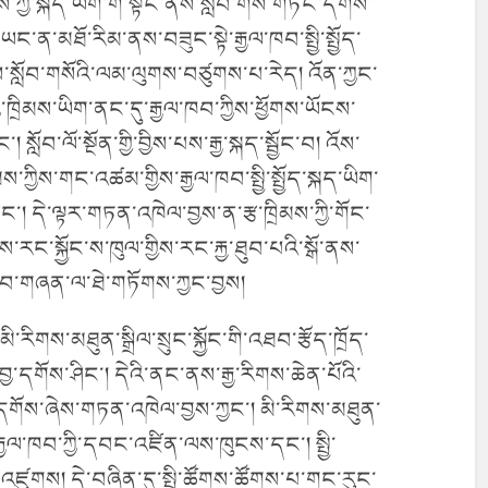
ས་ཀྱི་སྐད་ཡིག་གི་སྟེང་ནས་སློབ་གསོ་གཏོང་དགོས་
ཡང་ན་མཐོ་རིམ་ནས་བཟུང་སྟེ་རྒྱལ་ཁབ་སྤྱི་སྤྱོད་
ས་སློབ་གསོའི་ལམ་ལུགས་བཙུགས་པ་རེད། འོན་ཀྱང་
ི་ཁྲིམས་ཡིག་ནང་དུ་རྒྱལ་ཁབ་ཀྱིས་ཕྱོགས་ཡོངས་
 སློབ་ལོ་སྔོན་གྱི་བྱིས་པས་རྒྱ་སྐད་སྦྱོང་བ། འོས་
ཀྱིས་གང་འཚམ་གྱིས་རྒྱལ་ཁབ་སྤྱི་སྤྱོད་སྐད་ཡིག་
་། དེ་ལྟར་གཏན་འཁེལ་བྱས་ན་རྩ་ཁྲིམས་ཀྱི་གོང་
ང་སྐྱོང་ས་ཁུལ་གྱིས་རང་རྐྱ་ཐུབ་པའི་སྒོ་ནས་
བྱ་བ་གཞན་ལ་ཐེ་གཏོགས་ཀྱང་བྱས།
ི་རིགས་མཐུན་སྒྲིལ་སྲུང་སྐྱོང་གི་འཐབ་རྩོད་ཁྲོད་
་བྱ་དགོས་ཤིང་། དེའི་ནང་ནས་རྒྱ་རིགས་ཆེན་པོའི་
ེད་དགོས་ཞེས་གཏན་འཁེལ་བྱས་ཀྱང་། མི་རིགས་མཐུན་
་རྒྱལ་ཁབ་ཀྱི་དབང་འཛིན་ལས་ཁུངས་དང་། སྤྱི་
འཛུགས། དེ་བཞིན་དུ་སྤྱི་ཚོགས་ཚོགས་པ་གང་རུང་