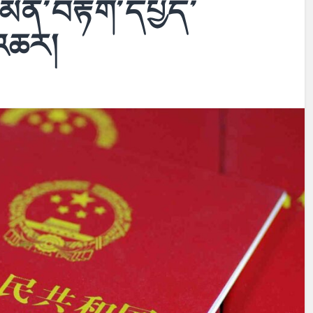
་མིན་བརྟག་དཔྱད་
་འཆར།