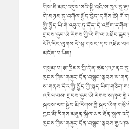
གིས་མི་མང་འདུས་སའི་སྤྱི་བའི་ས་ཁུལ་དུ་རྒྱ
གེ་མཉམ་དུ་བཀོལ་སྤྱོད་བྱེད་དགོས་ཚེ། 
སྤྱི་སྤྱོད་ཡི་གེ་འབུར་ཏུ་དོད་དེ་འཇོག་ད
གྲངས་ཉུང་མི་རིགས་ཀྱི་ཡི་གེ་ལ་མཐོང་ཆུ
པོའི་རིང་ལུགས་དེ་སྦ་གསང་དང་འཛེམ་བག་མ
མངོན་པ་ཡིན།
གསུམ་པ། རྩ་ཁྲིམས་ཀྱི་དོན་ཚན་༡༢༡་ནང་
ཁུངས་ཀྱིས་གཞུང་དོན་བསྒྲུབ་སྐབས་ས་གནས
ས་གནས་དེར་སྤྱི་སྤྱོད་ཀྱི་སྐད་ཡིག་གཅིག
འཁེལ་བས། གྲངས་ཉུང་མི་རིགས་ས་ཁུལ་གྱི
སྐབས་རང་སྐྱོང་མི་རིགས་ཀྱི་སྐད་ཡིག་གཙོ་
ཀྱང་མི་རིགས་མཐུན་སྒྲིལ་ཡར་ཐོན་སྐུལ་འད
ཁུངས་ཀྱིས་གཞུང་དོན་བསྒྲུབ་སྐབས་རྒྱལ་ཁ