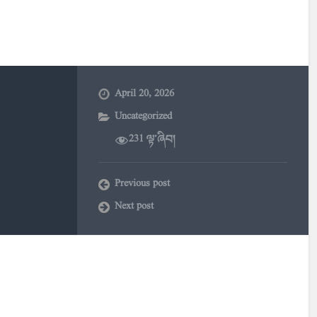
April 20, 2026
Uncategorized
231 ལྟ་ཞིབ།
Previous post
Next post