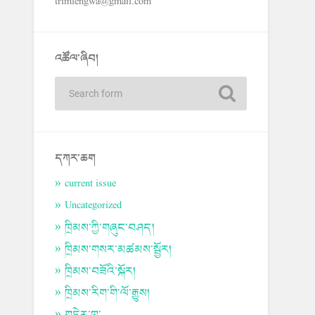
trimlengwa@gmail.com
འཚོལ་ཞིབ།
དཀར་ཆག
current issue
Uncategorized
ཁྲིམས་ཀྱི་གཞུང་བཤད།
ཁྲིམས་གསར་མཚམས་སྦྱོར།
ཁྲིམས་བཟོའི་སྐོར།
ཁྲིམས་རིག་གི་ལོ་རྒྱུས།
གཏེར་ཁ་