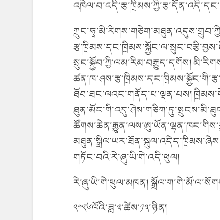
འཁེལ་བ་འདི་རྩ་ཁྲིམས་ཀྱི་རྩ་དོན་འདི་དང
ཀྲུང་ཧྭ་མི་རིགས་གཅིག་མཐུན་འདུས་གྲུབ་ཀ
རྩ་ཁྲིམས་དང་ཁྲིམས་སྐྱོང་ལ་སྲུང་བརྩི་བྱས
སྲུང་སྐྱོབ་ཀྱི་ལམ་རིམ་བརྒྱུད་དགོས། མི་རི
ཚན་ཁ་ཤས་རྩ་ཁྲིམས་དང་ཁྲིམས་སྐྱོང་གི་ར
ཐོབ་ཐང་ལའང་གནོད་པ་ལྡན་པས། ཁྲིམས་དེས་
ཐུན་མོང་གི་འདུ་ཤེས་གཅིག་ཏུ་སྤུངས་མི་
ཚོགས་ཆེན་རྒྱུན་ལས་ཨུ་ཡོན་ལྷན་ཁང་གིས་ཀྲ
མཐུན་སྒྲིལ་ཡར་ཐོན་སྐུལ་འདེད་ཁྲིམས་ཞེ
གཏོང་བའི་རེ་ཞུ་ཡི་གེ་འདི་ཕུལ།
རེ་ཞུ་ཡི་གེ་ཕུལ་མཁན། སྒྲོལ་ག་གེ་མོ་ལ་སོ
༢༠༢༦ལོའི་ཟླ་༣་ཚེས་༡༣་ཉིན།