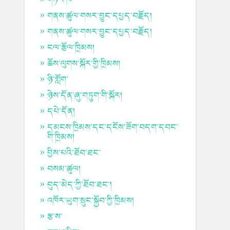
གནས་ཚུལ་གསར་བྱུང་དཔྱད་བརྗོད།
གནས་ཚུལ་གསར་བྱུང་དཔྱད་བརྗོད།
ངལ་རྩོལ་ཁྲིམས།
ཆོས་ལུགས་སྐོར་གྱི་ཁྲིམས།
ཉི་གློག་
ཉེས་དོན་ཞུ་གཏུག་གི་སྐོར།
དཔེ་དོན།
དམངས་ཁྲིམས་དང་དངོས་ཟོག་བདག་དབང་
གི་ཁྲིམས།
བྱིས་པའི་ཐོབ་ཐང་
བསམ་ཚུལ།
བུད་མེད་ཀྱི་ཐོབ་ཐང་།
འཁོར་ཡུག་སྲུང་སྐྱོབ་ཀྱི་ཁྲིམས།
རྩ་ས་