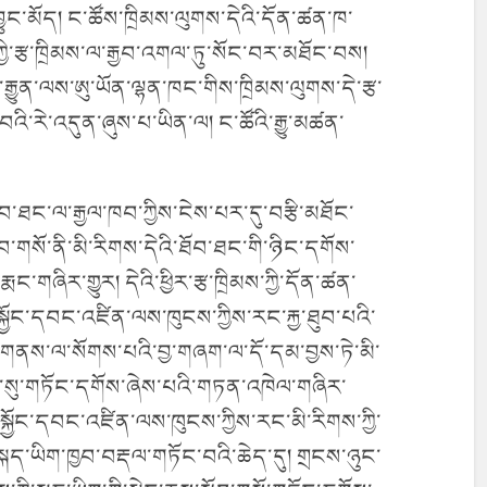
་བྱུང་མོད། ང་ཚོས་ཁྲིམས་ལུགས་དེའི་དོན་ཚན་ཁ་
ཀྱི་རྩ་ཁྲིམས་ལ་རྒྱབ་འགལ་ཏུ་སོང་བར་མཐོང་བས།
ྒྱུན་ལས་ཨུ་ཡོན་ལྷན་ཁང་གིས་ཁྲིམས་ལུགས་དེ་རྩ་
ི་རེ་འདུན་ཞུས་པ་ཡིན་ལ། ང་ཚོའི་རྒྱུ་མཚན་
ོབ་ཐང་ལ་རྒྱལ་ཁབ་ཀྱིས་ངེས་པར་དུ་བརྩི་མཐོང་
ློབ་གསོ་ནི་མི་རིགས་དེའི་ཐོབ་ཐང་གི་ཉིང་དགོས་
ང་གཞིར་གྱུར། དེའི་ཕྱིར་རྩ་ཁྲིམས་ཀྱི་དོན་ཚན་
སྐྱོང་དབང་འཛིན་ལས་ཁུངས་ཀྱིས་རང་རྐྱ་ཐུབ་པའི་
་གནས་ལ་སོགས་པའི་བྱ་གཞག་ལ་དོ་དམ་བྱས་ཏེ་མི་
་སུ་གཏོང་དགོས་ཞེས་པའི་གཏན་འཁེལ་གཞིར་
ང་སྐྱོང་དབང་འཛིན་ལས་ཁུངས་ཀྱིས་རང་མི་རིགས་ཀྱི་
་སྐད་ཡིག་ཁྱབ་བརྡལ་གཏོང་བའི་ཆེད་དུ། གྲངས་ཉུང་