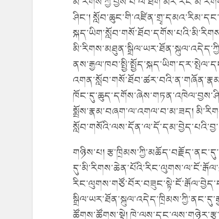
མི་རིགས་ཀྱི་བྱིས་པ་ལ་ཐོག་མར་རང་མི་རིག
ཤིང་། སློབ་ཆུང་གི་འཛིན་གྲྭ་དམའ་རིམ་དང་
སྐད་ཡིག་སློབ་གསོ་ཐོབ་དགོས་པའི་མི་རིག
མི་རིགས་མཐུན་སྒྲིལ་ཡར་ཐོན་སྐུལ་འདེད་ཀྱ
ནས་རྒྱལ་ཁབ་སྤྱི་སྤྱོད་སྐད་ཡིག་དར་སྤེལ་དང་།
འགན་སློབ་གསོ་ཐོབ་ཚར་བའི་ན་གཞོན་རྣམས་
ཁོང་དུ་ཆུད་དགོས་ཞེས་གཏན་འཁེལ་བྱས་ཤིང
སྨྲོས་རྣམ་བཞག་ལ་འགལ་བ་མ་ཟད། མི་རིགས་ར
སློབ་གསོའི་ལས་དོན་ལ་དོ་དམ་བྱེད་པའི་
གཉིས་པ། རྩ་ཁྲིམས་ཀྱི་མཆོད་བརྗོད་ནང་དུ་མ
དུ་མི་རིགས་ཆེན་པོའི་རིང་ལུགས་ལ་ངོ་རྒོལ
རིང་ལུགས་གཙོ་བོར་བཟུང་སྟེ་ངོ་རྒོལ་བྱ
སྒྲིལ་ཡར་ཐོན་སྐུལ་འདེད་ཁྲིམས་ཀྱི་ནང་དུ
ཚོགས་ཚོགས་སྡེ། ཁེ་ལས་དང་ལས་གཉེར་རྩ་