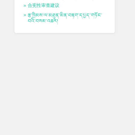
合宪性审查建议
རྩ་ཁྲིམས་ལ་མཐུན་མིན་བརྟག་དཔྱད་གཏོང་
བའི་བསམ་འཆར།