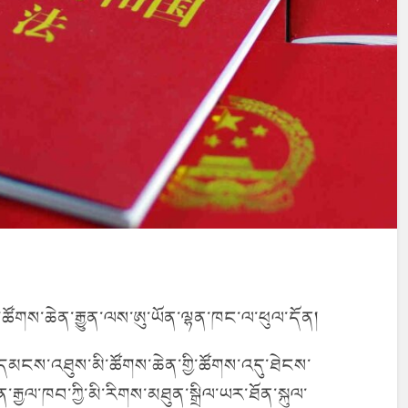
ཚོགས་ཆེན་རྒྱུན་ལས་ཨུ་ཡོན་ལྷན་ཁང་ལ་ཕུལ་དོན།
དམངས་འཐུས་མི་ཚོགས་ཆེན་གྱི་ཚོགས་འདུ་ཐེངས་
ུན་རྒྱལ་ཁབ་ཀྱི་མི་རིགས་མཐུན་སྒྲིལ་ཡར་ཐོན་སྐུལ་