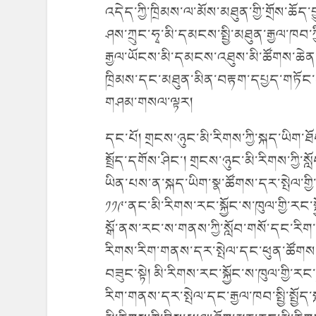
འདེད་ཀྱི་ཁྲིམས་ལ་མོས་མཐུན་གྱི་གྲོས་ཆོད
ཤས་ཀྲུང་ཧྭ་མི་དམངས་སྤྱི་མཐུན་རྒྱལ་ཁབ་
རྒྱལ་ཡོངས་མི་དམངས་འཐུས་མི་ཚོགས་ཆེན་ར
ཁྲིམས་དང་མཐུན་མིན་བརྟག་དཔྱད་གཏོང་བའ
གཤམ་གསལ་ལྟར།
དང་པོ། གྲངས་ཉུང་མི་རིགས་ཀྱི་སྐད་ཡིག་ཐ
སྤྲོད་དགོས་ཤིང་། གྲངས་ཉུང་མི་རིགས་ཀྱི་ས
ཡིན་པས་ན་སྐད་ཡིག་སྣ་ཚོགས་དར་སྤེལ་གྱི་རྨ
༡༡༩་ནང་མི་རིགས་རང་སྐྱོང་ས་ཁུལ་གྱི་རང་
སྒོ་ནས་རང་ས་གནས་ཀྱི་སློབ་གསོ་དང་རིག
རིགས་རིག་གནས་དར་སྤེལ་དང་ཕུན་ཚོགས
བཟུང་སྟེ། མི་རིགས་རང་སྐྱོང་ས་ཁུལ་གྱི་ར
རིག་གནས་དར་སྤེལ་དང་རྒྱལ་ཁབ་སྤྱི་སྤྱོད