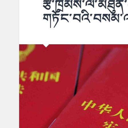
རྩ་ཁྲིམས་ལ་མཐུན
གཏོང་བའི་བསམ