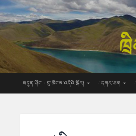
མདུན་ཤོག
དྲ་ཚིགས་འདིའི་སྐོར།
དཀར་ཆག