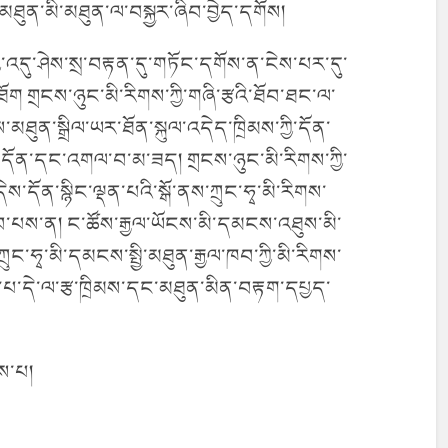
་མཐུན་མི་མཐུན་ལ་བསྐྱར་ཞིབ་བྱེད་དགོས།
ྱི་འདུ་ཤེས་སྲ་བརྟན་དུ་གཏོང་དགོས་ན་ངེས་པར་དུ་
་ཐོག གྲངས་ཉུང་མི་རིགས་ཀྱི་གཞི་རྩའི་ཐོབ་ཐང་ལ་
གས་མཐུན་སྒྲིལ་ཡར་ཐོན་སྐུལ་འདེད་ཁྲིམས་ཀྱི་དོན་
ྩ་དོན་དང་འགལ་བ་མ་ཟད། གྲངས་ཉུང་མི་རིགས་ཀྱི་
དོན་སྙིང་ལྡན་པའི་སྒོ་ནས་ཀྲུང་ཧྭ་མི་རིགས་
ཐུབ་པས་ན། ང་ཚོས་རྒྱལ་ཡོངས་མི་དམངས་འཐུས་མི་
ུང་ཧྭ་མི་དམངས་སྤྱི་མཐུན་རྒྱལ་ཁབ་ཀྱི་མི་རིགས་
ས་པ་དེ་ལ་རྩ་ཁྲིམས་དང་མཐུན་མིན་བརྟག་དཔྱད་
གས་པ།