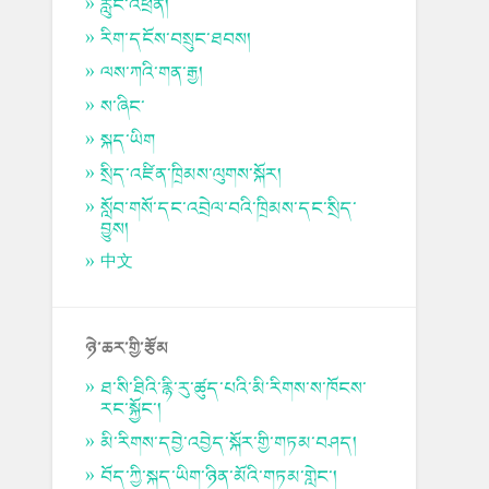
རླུང་འཕྲིན།
རིག་དངོས་བསྲུང་ཐབས།
ལས་ཀའི་གན་རྒྱ།
ས་ཞིང་
སྐད་ཡིག
སྲིད་འཛིན་ཁྲིམས་ལུགས་སྐོར།
སློབ་གསོ་དང་འབྲེལ་བའི་ཁྲིམས་དང་སྲིད་
བྱུས།
中文
ཉེ་ཆར་གྱི་རྩོམ
ཐ་སི་ཐིའི་རྙི་རུ་ཚུད་པའི་མི་རིགས་ས་ཁོངས་
རང་སྐྱོང་།
མི་རིགས་དབྱེ་འབྱེད་སྐོར་གྱི་གཏམ་བཤད།
བོད་ཀྱི་སྐད་ཡིག་ཉིན་མོའི་གཏམ་གླེང་།