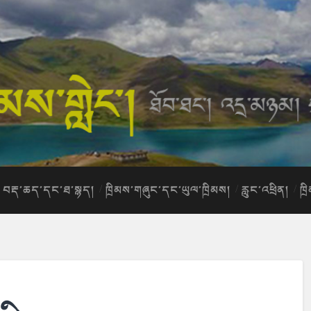
བརྡ་ཆད་དང་ཐ་སྙད།
ཁྲིམས་གཞུང་དང་ཡུལ་ཁྲིམས།
རླུང་འཕྲིན།
ཁྲ