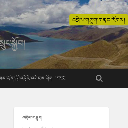
འབྲེལ་གཏུག་གནང་རོགས།
ིམས་དོན་བློ་འདྲིའི་འགེངས་ཤོག
中文
འབྲེལ་གཏུག