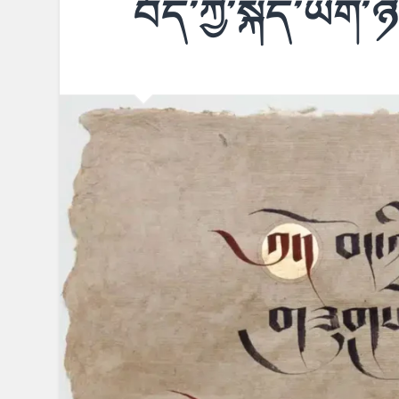
བོད་ཀྱི་སྐད་ཡིག་ཉ