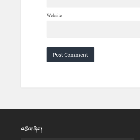
Website
འཚོལ་ཞིབ།