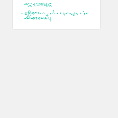
合宪性审查建议
རྩ་ཁྲིམས་ལ་མཐུན་མིན་བརྟག་དཔྱད་གཏོང་
བའི་བསམ་འཆར།