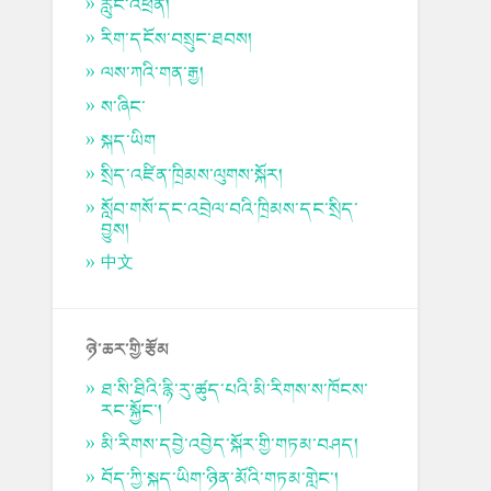
རླུང་འཕྲིན།
རིག་དངོས་བསྲུང་ཐབས།
ལས་ཀའི་གན་རྒྱ།
ས་ཞིང་
སྐད་ཡིག
སྲིད་འཛིན་ཁྲིམས་ལུགས་སྐོར།
སློབ་གསོ་དང་འབྲེལ་བའི་ཁྲིམས་དང་སྲིད་
བྱུས།
中文
ཉེ་ཆར་གྱི་རྩོམ
ཐ་སི་ཐིའི་རྙི་རུ་ཚུད་པའི་མི་རིགས་ས་ཁོངས་
རང་སྐྱོང་།
མི་རིགས་དབྱེ་འབྱེད་སྐོར་གྱི་གཏམ་བཤད།
བོད་ཀྱི་སྐད་ཡིག་ཉིན་མོའི་གཏམ་གླེང་།