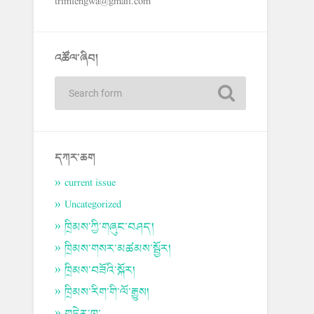
trimlengwa@gmail.com
འཚོལ་ཞིབ།
དཀར་ཆག
current issue
Uncategorized
ཁྲིམས་ཀྱི་གཞུང་བཤད།
ཁྲིམས་གསར་མཚམས་སྦྱོར།
ཁྲིམས་བཟོའི་སྐོར།
ཁྲིམས་རིག་གི་ལོ་རྒྱུས།
གཏེར་ཁ་