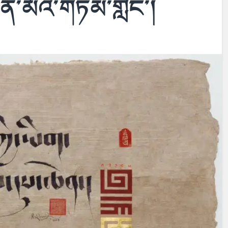
ིན་མོའི་གཏམ་གླེང་།