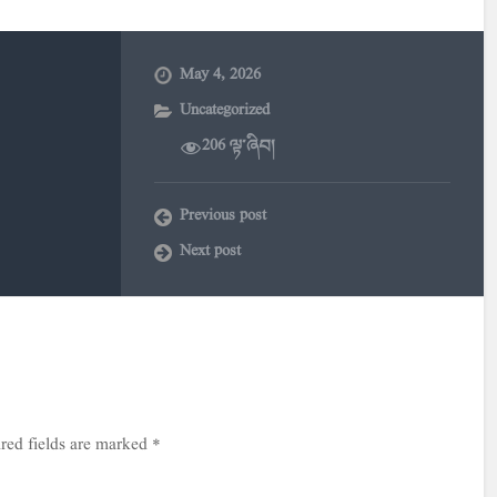
May 4, 2026
Uncategorized
206 ལྟ་ཞིབ།
Previous post
Next post
red fields are marked
*