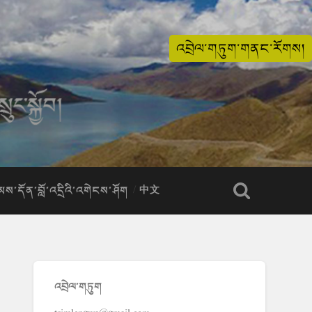
འབྲེལ་གཏུག་གནང་རོགས།
ིམས་དོན་བློ་འདྲིའི་འགེངས་ཤོག
中文
འབྲེལ་གཏུག