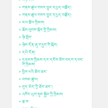
གནས་ཚུལ་གསར་བྱུང་དཔྱད་བརྗོད།
གནས་ཚུལ་གསར་བྱུང་དཔྱད་བརྗོད།
ངལ་རྩོལ་ཁྲིམས།
ཆོས་ལུགས་སྐོར་གྱི་ཁྲིམས།
ཉི་གློག་
ཉེས་དོན་ཞུ་གཏུག་གི་སྐོར།
དཔེ་དོན།
དམངས་ཁྲིམས་དང་དངོས་ཟོག་བདག་དབང་
གི་ཁྲིམས།
བྱིས་པའི་ཐོབ་ཐང་
བསམ་ཚུལ།
བུད་མེད་ཀྱི་ཐོབ་ཐང་།
འཁོར་ཡུག་སྲུང་སྐྱོབ་ཀྱི་ཁྲིམས།
རྩ་ས་