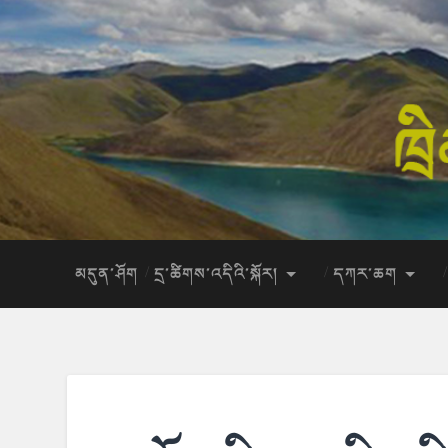
མདུན་ཤོག
དྲ་ཚིགས་འདིའི་སྐོར།
དཀར་ཆག