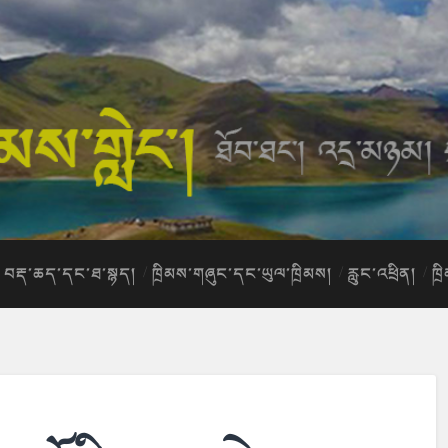
བརྡ་ཆད་དང་ཐ་སྙད།
ཁྲིམས་གཞུང་དང་ཡུལ་ཁྲིམས།
རླུང་འཕྲིན།
ཁྲ