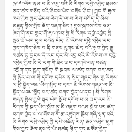
༡༩༦༦་ལོར་རྣམ་པ་མི་འདྲ་བའི་མི་རིགས་དབྱེ་འབྱེད་ཐམས་
ཅད་ཚར་གཅོད་པའི་ཆིངས་ཡིག་བཟོས་ཤིང་། ཀྲུང་གོ་རྒྱལ་
ཁབ་ཀྱིས་ཀྱང་ཆིངས་ཡིག་དེ་ལ་ས་ཡིག་བཀོད་དེ་མོས་
མཐུན་གྱིས་གྲོས་ཆོད་བཞག་ཅིང་། དུས་སྐབས་ངེས་ཅན་
ཞིག་གི་ནང་ཀྲུང་གོ་རྒྱལ་ཁབ་ཀྱི་མི་རིགས་དབྱེ་འབྱེད་ཀྱི་
སྙན་ཐོ་ཡང་ཕུལ་བཞིན་ཡོད། མི་རིགས་དབྱེ་འབྱེད་དང་
ཁྱད་གསོད་ཅེས་པ་ནི་གནས་ལུགས་མེད་པའི་སྒྲུབ་བྱེད་རྒྱུ་
མཚན་དུ་དྲངས་དེ་རང་དང་མི་འདྲ་བའི་མི་རིགས་ལ་དབྱེ་
འབྱེད་ཀྱིས་མི་དེ་དག་གི་ཐོབ་ཐང་དང་ཁེ་ཕན་བཙན་
འཕྲོག་དང་ཁྱད་གསོད། གོ་སྐབས་ལ་ཚད་བཀག་བར་ཆད་
ཀྱི་སྦྱོར་བ་ལ་གོ་དགོས། དཔེར་ན་སྲིད་གཞུང་གིས་རྒྱ་རིགས་
ལ་ཕྱི་སྐྱོད་ལམ་ཡིག་སྤྲོད་པ་དང་། མི་རིགས་གཞན་ལ་མི་
སྤྲོད་པའམ་སྤྲོད་པར་ཚད་བཀག་བྱེད་པ་དང་། མི་རིགས་
གཞན་གྱིས་རྒྱའི་སྐད་ཡིག་སློབ་དགོས་པ་མ་ཟད་རང་མི་
རིགས་ཀྱི་སྐད་ཡིག་སློབ་ཏུ་མི་འཇུག་པའམ་སློབ་པར་ཚད་
བཀག་བྱེད་པ་ལ་སོགས་ནི་རྩ་འཛུགས་སྒྲོམ་གཞི་ལྡན་པའི་
མི་རིགས་དབྱེ་འབྱེད་ཀྱི་དཔེ་མཚོན་ཡིན། རྒན་འབྲོག་ཕྲུག་
གིས་ཀྱང་ཞོལ་ནས་དེ་ཡི་མཚན་ཉིད་དང་མཚོན་བྱེད་