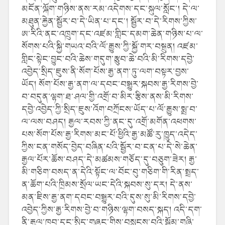
མངོན་ལྐོག་གཉིས་ནས་རམ་འདེགས་དང་སྐུལ་སློང་། དེ་ལ་
མཐུན་རྐྱེན་སྦྱོར་བ་དེ་ཡིན་པ་དང་། སྦྱོར་བ་དེ་རིགས་ཀྱིས་
ཨ་རིའི་ནང་འཁྲུག་དང་འཛམ་གླིང་དམག་ཆེན་གཉིས་པ་ལ་
སོགས་པའི་སྐྱི་གཡའ་བའི་ལོ་རྒྱུས་ཀྱི་སྐྱོ་གར་བསྐྲུན། འཛམ་
གླིང་སྟེང་བྱུང་བའི་ཆེས་གདུག་རྩུབ་ཆེ་བའི་མི་རིགས་དབྱེ་
འབྱེད་སྲིད་ཇུས་ནི་སོག་པོས་རྒྱ་ནག་ཏུ་ལག་བསྟར་བྱས་
ཡོད། སོག་པོས་རྒྱ་ནག་ལ་དབང་བསྒྱུར་སྐབས་རྒྱ་རིགས་བྱེ་
བ་བདུན་ལྷག་ཐ་ཤལ་གྱི་འགྲོ་བ་མིར་རྩིས་ནས་མི་རིགས་
དབྱེ་འབྱེད་ཀྱི་སྲིད་ཇུས་འོག་བཀྲོངས་ཡོད་པ་ལོ་རྒྱུས་སྨྲ་བ་
ལ་ལས་བཤད། རྒྱལ་རབས་ཀྱི་ནང་དུ་འགྲོ་མགོན་འཕགས་
པས་སོག་པོས་རྒྱ་རིགས་མང་པོ་ཕྱིའི་རྒྱ་མཚོ་རུ་ཁྱུད་འདེད་
ཀྱིས་ངན་གསོད་བྱེད་བཞིན་པའི་སྦྱོར་བ་ངན་པ་དེ་སེ་ཆེན་
རྒྱལ་པོར་ཆོས་བཤད་དེ་མཚམས་གཅོད་དུ་བཅུག་ཟེར། རྒྱ་
མི་གཅིག་བསད་ན་དེའི་སྟོང་ལ་བོང་བུ་གཅིག་གི་རིན་སྤྲད་
ན་ཆོག་པའི་ཁྲིམས་སྲོལ་ཡང་དེའི་སྐབས་སུ་དར། དེ་ནས་
མན་ཇིས་རྒྱ་ནག་དབང་བསྒྱུར་བའི་དུས་སུ་མི་རིགས་དབྱེ་
འབྱེད་ཀྱིས་རྒྱ་རིགས་བྱེ་བ་གཉིས་ལྷག་བསད་སྐད། འདི་དག་
ནི་རྒྱལ་ཁབ་དང་སྲིད་གཞུང་གིས་བསླངས་བའི་སྒྲོམ་གཞི་