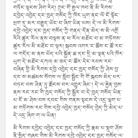
གཏོང་སྟངས་ཤིག་རེད། ཀྲུང་གོ་རྒྱལ་ཁབ་ནི་མི་རིགས་
དབྱེད་འབྱེད་དང་ཁྱད་གསོད་ཀྱི་ཁོར་ཡུག་ནང་ལོ་ངོ་སྟོང་
ཕྲག་དུ་མར་བརྒྱུད་ཡོང་བ་ཞིག་ཡིན་པས། དེ་ལ་མི་རིགས་
དབྱེ་འབྱེད་དང་ཁྱད་གསོད་ཀྱི་གནད་དོན་མེད་ས་མི་འགྲོ
རིའི་ཚུར་རོལ་ནས་བལྟས་ན་ཕ་རོལ་མཐོང་བ་མ་གཏོགས་
ཚུར་རོལ་མི་མཐོང་བ་ལྟར། སྐབས་འགར་ང་ཚོས་ང་ཚོ་རང་
ལ་གདོད་མ་ནས་ཡོད་པའི་སྐྱོན་ཆ་དང་དྲི་མ་ལྡན་པའི་ཁོར་
ཡུག་དེ་མཐོང་དཀའ། མ་ཟད་ང་ཚོར་དེང་རབས་རང་
བཞིན་གྱི་མི་རིགས་དབྱེ་འབྱེད་དང་ཁྱད་གསོད་ཀྱི་ཤེས་བྱ་
དང་ས་མཚམས་སོགས་ལ་སློབ་སྦྱོང་གི་གོ་སྐབས་མེད་པར་
བཏང་བས་ཤིན་ཏུ་རྨོངས་བར་འགྱུར་ཞིང་། དེ་ལ་རྐྱེན་བྱས་
ནས་རང་རང་གི་ཁྱད་གསོད་ཀྱི་སྦྱོར་བ་དེ་ཁྱད་གསོད་ཡིན་
པ་ངོ་མ་ཤེས་བས་དབང་གིས་གནས་སྟངས་དེ་འདྲ་ལྷག་པ་
མ་གཏོགས་རང་གིས་དབྱེ་འབྱེད་ཁྱད་གསོད་བྱེད་ཀྱི་མེད་པ་
དེ་འདྲ་ཞིག་ག་ལ་ཡིན།
མི་རིགས་དབྱེད་འབྱེད་དང་ཁྱད་གསོད་ཀྱི་རྣམ་པ་སྡུག་ཤོས་
ནི་སྲིད་གཞུང་གིས་མི་རིགས་དབྱེ་འབྱེད་དང་ཁྱད་གསོད་ལ་