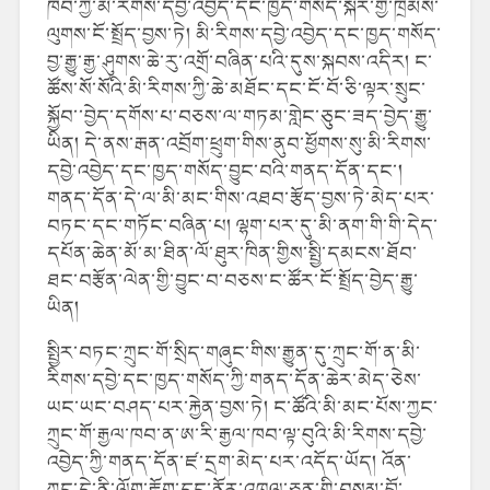
ཁབ་ཀྱི་མི་རིགས་དབྱེ་འབྱེད་དང་ཁྱད་གསོད་སྐོར་གྱི་ཁྲིམས་
ལུགས་ངོ་སྤྲོད་བྱས་ཏེ། མི་རིགས་དབྱེ་འབྱེད་དང་ཁྱད་གསོད་
བྱ་རྒྱུ་རྒྱ་ཤུགས་ཆེ་རུ་འགྲོ་བཞིན་པའི་དུས་སྐབས་འདིར། ང་
ཚོས་སོ་སོའི་མི་རིགས་ཀྱི་ཆེ་མཐོང་དང་ངོ་བོ་ཅི་ལྟར་སྲུང་
སྐྱོབ་་བྱེད་དགོས་པ་བཅས་ལ་གཏམ་གླེང་ཅུང་ཟད་བྱེད་རྒྱུ་
ཡིན། དེ་ནས་རྒན་འབྲོག་ཕྲུག་གིས་ནུབ་ཕྱོགས་སུ་མི་རིགས་
དབྱེ་འབྱེད་དང་ཁྱད་གསོད་བྱུང་བའི་གནད་དོན་དང་།
གནད་དོན་དེ་ལ་མི་མང་གིས་འཐབ་རྩོད་བྱས་ཏེ་མེད་པར་
བཏང་དང་གཏོང་བཞིན་པ། ལྷག་པར་དུ་མི་ནག་གི་གི་དེད་
དཔོན་ཆེན་མོ་མ་ཐིན་ལོ་ཐུར་ཁིན་གྱིས་སྤྱི་དམངས་ཐོབ་
ཐང་བརྩོན་ལེན་གྱི་བྱུང་བ་བཅས་ང་ཚོར་ངོ་སྤྲོད་བྱེད་རྒྱུ་
ཡིན།
སྤྱིར་བཏང་ཀྲུང་གོ་སྲིད་གཞུང་གིས་རྒྱུན་དུ་ཀྲུང་གོ་ན་མི་
རིགས་དབྱེ་དང་ཁྱད་གསོད་ཀྱི་གནད་དོན་ཆེར་མེད་ཅེས་
ཡང་ཡང་བཤད་པར་རྐྱེན་བྱས་ཏེ། ང་ཚོའི་མི་མང་པོས་ཀྱང་
ཀྲུང་གོ་རྒྱལ་ཁབ་ན་ཨ་རི་རྒྱལ་ཁབ་ལྟ་བུའི་མི་རིགས་དབྱེ་
འབྱེད་ཀྱི་གནད་དོན་ཛ་དྲག་མེད་པར་འདོད་ཡོད། འོན་
ཀྱང་དེ་ནི་ལོག་རྟོག་དང་ནོར་འཁྲུལ་ཅན་གྱི་བསམ་བློ་