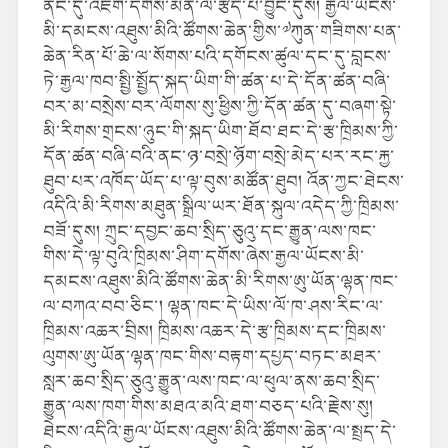
ནང་དུ་འཇོག་དགོས་མིན་ལ་རྩོད་པ་བྱུང་དུས། རྒྱལ་ཡོངས་
མི་དམངས་འཐུས་མིའི་ཚོགས་ཆེན་གྱིས་༧ཀུན་གཟིགས་པན་
ཆེན་རིན་པོ་ཆེ་ལ་སོགས་པའི་དགོངས་ཚུལ་དང་དུ་བླངས་
ཏེ་རྒྱལ་ཁབ་སྤྱི་སྤྱོད་སྐད་ཡིག་གི་ཚན་པ་དེ་དོན་ཚན་བཞི་
བར་མ་བསྲེས་བར་ལོགས་སུ་ཕྱིས་ཀྱི་དོན་ཚན་དུ་བཞག་སྟེ་
མི་རིགས་གྲངས་ཉུང་གི་སྐད་ཡིག་ཐོབ་ཐང་དེ་རྩ་ཁྲིམས་ཀྱི་
དོན་ཚན་བཞི་བའི་ནང་ཉ་བསྲེ་ཉོག་བསྲེ་མེད་པར་རང་རྐྱ་
ཐུབ་པར་འཁོད་ཡོད་པ་ལྟ་བུས་མཚོན་ཐུབ། འོན་ཀྱང་ཐེངས་
འདིའི་མི་རིགས་མཐུན་སྒྲིལ་ཡར་ཐོན་སྐུལ་འདེད་ཀྱི་ཁྲིམས་
བཟོ་དུས། ཀྲུང་དབྱང་ཆབ་སྲིད་ཅུའུ་དང་རྒྱུན་ལས་ཁང་
གིས་དེ་ལྟ་བུའི་ཁྲིམས་ཤིག་དགོས་ཞེས་རྒྱལ་ཡོངས་མི་
དམངས་འཐུས་མིའི་ཚོགས་ཆེན་མི་རིགས་ཨུ་ཡོན་ལྷན་ཁང་
ལ་བཀའ་བབ་ཅིང་། ལྷན་ཁང་དེ་ཡིས་ལོ་ཁ་ཤས་རིང་ལ་
ཁྲིམས་འཆར་བྲིས། ཁྲིམས་འཆར་དེ་རྩ་ཁྲིམས་དང་ཁྲིམས་
ལུགས་ཨུ་ཡོན་ལྷན་ཁང་གིས་བརྟག་དཔྱད་བཏང་མཐར་
སླར་ཆབ་སྲིད་ཅུའུ་རྒྱུན་ལས་ཁང་ལ་ཕུལ་ནས་ཆབ་སྲིད་
རྒྱུན་ལས་ཁག་གིས་མཐའ་མའི་ཐག་བཅད་པའི་རྗེས་སུ།
ཐེངས་འདིའི་རྒྱལ་ཡོངས་འཐུས་མིའི་ཚོགས་ཆེན་ལ་སྤྲད་དེ་