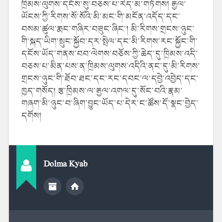
ཁྲིམས་ལུགས་དངོས་སུ་བཅས་པ་རེད་མ་གཏོགས། རྒྱལ་
ཡོངས་ཀྱི་རིགས་སོ་སོའི་མི་མང་གི་མངོན་འདོད་དང་
བསམ་ཚུལ་རྨང་གཞིར་བཟུང་ཞིང་། མི་རིགས་གྲངས་ཉུང་
གི་སྐད་ཡིག་སྲུང་སྐྱོབ་དར་སྤེལ་དང་མི་རིགས་རང་སྐྱོང་གི་
དངོས་ཡོད་གནས་བབ་ལེགས་བཅོས་ཀྱི་ཆེད་དུ་ཁྲིམས་འདི་
བཅས་པ་མིན་པས་ན་ཁྲིམས་ལུགས་འདིའི་ནང་དུ་མི་རིགས་
གྲངས་ཉུང་གི་ཐོབ་ཐང་དང་རང་དབང་ལ་དབྱེ་འབྱེད་དང་
ཁྱད་གསོད། རྩ་ཁྲིམས་ལ་རྒྱལ་འགལ་དུ་སོང་བའི་རྣམ་
གཞག་མི་ཉུང་བ་ཞིག་བྱུང་ཡོད་པ་དེར་ང་ཚོས་དོ་སྣང་བྱེད་
དགོས།
Dolma Kyab