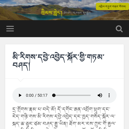
འབྲེལ་གཏུག་གནང་རོགས།
མི་རིགས་དབྱེ་འབྱེད་སྐོར་གྱི་གཏམ་
བཤད།
དྲ་གྲོགས་རྣམ་པ་བདེ་མོ། དོ་དགོང་རྒན་འབྲོག་ཕྲུག་དང་
ངེད་གཉི་གས་མི་རིགས་དབྱེ་འབྱེད་དང་ཁྱད་གསོད་སྐོར་ལ་
སྐད་ཆ་ཅུང་ཙམ་བཤད་རྒྱུ་ཡིན། ཐོག་མར་ངས་ཀྲུང་གོ་རྒྱལ་