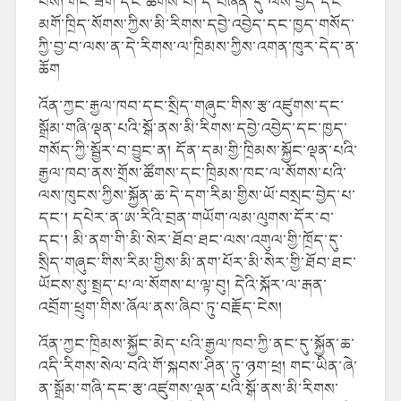
པས། གང་ཟག་དང་ཚོགས་པ། དེ་བཞིན་དུ་ལས་བྱེད་དང་
མགོ་ཁྲིད་སོགས་ཀྱིས་མི་རིགས་དབྱེ་འབྱེད་དང་ཁྱད་གསོད་
ཀྱི་བྱ་བ་ལས་ན་དེ་རིགས་ལ་ཁྲིམས་ཀྱིས་འགན་ཁུར་དེད་ན་
ཆོག
འོན་ཀྱང་རྒྱལ་ཁབ་དང་སྲིད་གཞུང་གིས་རྩ་འཛུགས་དང་
སྒྲོམ་གཞི་ལྡན་པའི་སྒོ་ནས་མི་རིགས་དབྱེ་འབྱེད་དང་ཁྱད་
གསོད་ཀྱི་སྦྱོར་བ་བྱུང་ན། དོན་དམ་གྱི་ཁྲིམས་སྐྱོང་ལྡན་པའི་
རྒྱལ་ཁབ་ནས་གྲོས་ཚོགས་དང་ཁྲིམས་ཁང་ལ་སོགས་པའི་
ལས་ཁུངས་ཀྱིས་སྐྱོན་ཆ་དེ་དག་རིམ་གྱིས་ཡོ་བསྲང་བྱེད་པ་
དང་། དཔེར་ན་ཨ་རིའི་བྲན་གཡོག་ལམ་ལུགས་དོར་བ་
དང་། མི་ནག་གི་མི་སེར་ཐོབ་ཐང་ལས་འགུལ་གྱི་ཁྲོད་དུ་
སྲིད་གཞུང་གིས་རིམ་གྱིས་མི་ནག་པོར་མི་སེར་གྱི་ཐོབ་ཐང་
ཡོངས་སུ་སྤྲད་པ་ལ་སོགས་པ་ལྟ་བུ། དེའི་སྐོར་ལ་རྒན་
འབྲོག་ཕྲུག་གིས་ཞོལ་ནས་ཞིབ་ཏུ་བརྗོད་ངེས།
འོན་ཀྱང་ཁྲིམས་སྐྱོང་མེད་པའི་རྒྱལ་ཁབ་ཀྱི་ནང་དུ་སྐྱོན་ཆ་
འདི་རིགས་སེལ་བའི་གོ་སྐབས་ཤིན་ཏུ་ཉག་ཕྲ། གང་ཡིན་ཞེ་
ན་སྒྲོམ་གཞི་དང་རྩ་འཛུགས་ལྡན་པའི་སྒོ་ནས་མི་རིགས་