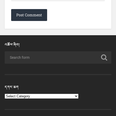
འཚོལ་ཞིབ།
དཀར་ཆག