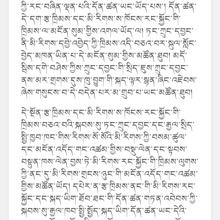
ཀྱི་རང་བཞིན་ལྡན་པའི་དོན་ཚན་ཡང་ཡོད་པས་། དོན་ཚན་
དེ་དག་རྩ་ཁྲིམས་དང་མི་རིགས་ས་ཁོངས་རང་སྐྱོང་གི་
ཁྲིམས་ལ་མངོན་སུམ་གྱིས་འགལ་ཡོད་ལ། ཏང་ཀྲུང་དབྱང་
ནི་མི་རིགས་དབྱེ་འབྱེད་ཀྱི་ཁྲིམས་འདི་བཅའ་བར་སྐུལ་སློང་
བྱེད་མཁན་ཡིན་པ་དེ་མངོན་སུམ་གྱིས་མཚོན་ཐུབ། མདོ་
སྦིས་དགེ་བཤེས་ཀྱིས་ཀྲུང་དབྱང་གི་སྲིད་ཇུས་ཀྲུང་དབྱང་
ནས་མར་གྲགས་དུས་ཁུ་བྱུག་གི་སྐད་ལྟར་སྙན་ཞིང་འཇེབས་
ཞེས་གསུངས་བ་དེ་བདེན་པར་མ་གྲུབ་པ་ཡང་མཚོན་ཐུབ།
དེ་སྔོན་རྩ་ཁྲིམས་དང་མི་རིགས་ས་ཁོངས་རང་སྐྱོང་གི་
ཁྲིམས་བཅའ་བའི་སྐབས་སུ་ཏང་ཀྲུང་དབྱང་དང་རྒྱལ་སྲིད་
སྤྱི་ཁྱབ་ཁང་གིས་རིགས་སོ་སོའི་མི་རིགས་ཀྱི་བསམ་ཚུལ་
དང་མངོན་འདོད་གང་འཚམ་གྱིས་བསྡུ་ལེན་དང་སྟབས་
བསྟུན་ཁས་ལེན་བྱས་ཏེ་མི་རིགས་རང་སྐྱོང་གི་ཁྲིམས་ལུགས་
ཀྱི་ནང་དུ་མི་རིགས་གྲངས་ཉུང་གི་མངོན་འདོད་གང་འཚམ་
གྱིས་མཚོན་ཡོད། དཔེར་ན་རྩ་ཁྲིམས་ནང་གི་མི་རིགས་རང་
སྐྱོང་དང་སྐད་ཡིག་ཐོབ་ཐང་གི་དོན་ཚན་གཏན་འབེབས་ཀྱི་
སྐབས་སུ་རྒྱལ་ཁབ་སྤྱི་སྤྱོད་སྐད་ཡིག་དོན་ཚན་ཡང་དེའི་