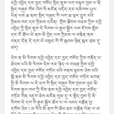
དབྱེ་འབྱེད་དང་ཁྱད་གསོད་སྲིད་ཇུས་ལག་བསྟར་བྱས་པ་ནི་
སྲིད་གཞུང་གོང་འོག་གི་མངོན་འདོད་དང་དམིགས་ཡུལ་
ཡིན་པས་ཆ་ནས། སྲིད་གཞུང་གི་ལག་ཆ་ལྟར་གྱུར་བའི་
ཁྲིམས་ཁང་དང་ཁྲིམས་དཔོན། ་གྲོས་ཚོགས་བཅས་ཀྱིས་དབྱེ་
འབྱེད་ཀྱི་སྲིད་ཇུས་དེ་རིགས་ལ་རྒྱབ་སྐྱོར་ལས་དོགས་སློང་
དང་ངོ་རྒོལ་ཡེ་ནས་མི་བྱེད་པས་ཁྲིམས་ལ་བརྟེན་ནས་
གནད་དོན་དེ་དག་ཡོ་བསྲང་གི་གོ་སྐབས་ཉིན་སྐར་ཙམ་དུ་
ཟད།
དེས་ན་མི་རིགས་དབྱེ་འབྱེད་དང་ཁྱད་གསོད་ཀྱིས་གནོད་པ་
ཐེབས་པའི་མི་རིགས་དེས་རང་ཉིད་ལ་གཞན་གྱིས་དབྱེ་
འབྱེད་དང་ཁྱད་གསོད་གཏོང་བའི་གནས་སྟངས་ཤེས་བའི་
སྒོ་ནས་མི་རིགས་དབྱེ་འབྱེད་དང་ཁྱད་གསོད་གཏོང་མཁན་
གྱི་མི་རིགས་ལ་དེ་དག་གི་སྲིད་གཞུང་གིས་གྲངས་ཉུང་མི་
རིགས་རྒྱལ་ཁབ་ཀྱི་ངོས་ནས་དབྱེ་འབྱེད་དང་ཁྱད་གསོད་
གཏོང་གིན་འདུག་ཅེས་མངོན་སུམ་དུ་ར་སྤྲོད་བྱས་ཏེ་མི་
རིགས་དེ་དག་གི་རྒྱབ་སྐྱོར་ཐོབ་པ་ལ་འབད་བརྩོན་བྱ་
དགོས་ཤིང་། ཨ་རིའི་མི་ནག་གི་ཐོབ་ཐང་བརྩོན་ལེན་ལ་ཨ་