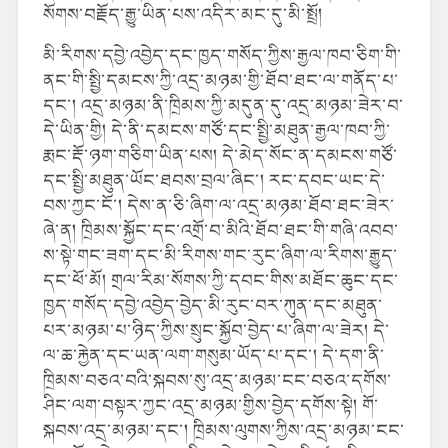
སོགས་བརྗོད་རྒྱུ་ཡིན་པས་འདིར་མང་དུ་མི་སྤྲོ།
མི་རིགས་དབྱེ་འབྱེད་དང་ཁྱད་གསོད་ཀྱིས་རྒྱལ་ཁབ་ཅིག་གི་
ནང་གི་སྤྱི་དམངས་ཀྱི་འདྲ་མཉམ་གྱི་ཐོབ་ཐང་ལ་གནོད་པ་
དང་། འདྲ་མཉམ་ནི་ཁྲིམས་ཀྱི་མདུན་དུ་འདྲ་མཉམ་ཟེར་བ་
དེ་ཡིན་གྱི། དེ་ནི་དམངས་གཙོ་དང་སྤྱི་མཐུན་རྒྱལ་ཁབ་ཀྱི་
རྨང་རྡོ་ཉག་གཅིག་ཡིན་པས། དེ་མེད་སོང་ན་དམངས་གཙོ་
དང་སྤྱི་མཐུན་ཡོང་ཐབས་བྲལ་ཞིང་། རང་དབང་ཡང་དེ་
བས་ཀྱང་ངོ་། དེས་ན་ཅི་ཞིག་ལ་འདྲ་མཉམ་ཐོབ་ཐང་ཟེར་
ཞེ་ན། ཁྲིམས་སྐྱོང་དང་འགྲོ་བ་མིའི་ཐོབ་ཐང་གི་གཞི་འབབ་
ས་སྟེ་གང་ཟག་དང་མི་རིགས་གང་རུང་ཞིག་ལ་རིགས་རྒྱུད་
དང་ཕོ་མོ། གྲལ་རིམ་སོགས་ཀྱི་དབང་གིས་མཐོང་ཆུང་དང་
ཁྱད་གསོད་དབྱེ་འབྱེད་བྱེད་མི་རུང་བར་ཀུན་དང་མཐུན་
པར་མཉམ་པ་ཉིད་ཀྱིས་སྲུང་སྐྱོབ་བྱེད་པ་ཞིག་ལ་ཟེར། དེ་
ལ་ཆ་རྐྱེན་དང་ཡན་ལག་གསུམ་ཡོད་པ་དང་། དེ་དག་ནི་
ཁྲིམས་བཅའ་བའི་སྐབས་སུ་འདྲ་མཉམ་ངང་བཅའ་དགོས་
ཤིང་ལག་བསྟར་ཀྱང་འདྲ་མཉམ་གྱིས་བྱེད་དགོས་སྟེ། གོ་
སྐབས་འདྲ་མཉམ་དང་། ཁྲིམས་ལུགས་ཀྱིས་འདྲ་མཉམ་ངང་