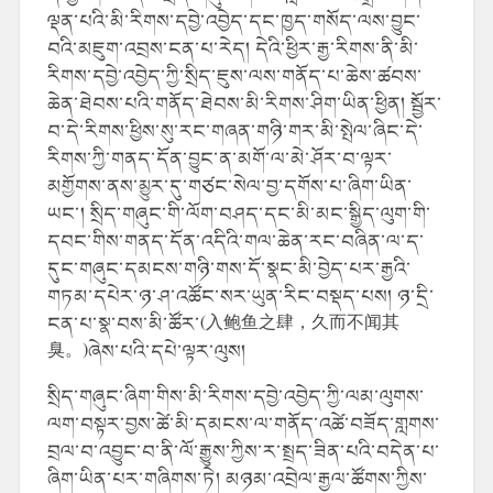
ལྡན་པའི་མི་རིགས་དབྱེ་འབྱེད་དང་ཁྱད་གསོད་ལས་བྱུང་
བའི་མཇུག་འབྲས་ངན་པ་རེད། དེའི་ཕྱིར་རྒྱ་རིགས་ནི་མི་
རིགས་དབྱེ་འབྱེད་ཀྱི་སྲིད་ཇུས་ལས་གནོད་པ་ཆེས་ཚབས་
ཆེན་ཐེབས་པའི་གནོད་ཐེབས་མི་རིགས་ཤིག་ཡིན་ཕྱིན། སྦྱོར་
བ་དེ་རིགས་ཕྱིས་སུ་རང་གཞན་གཉི་གར་མི་སྤེལ་ཞིང་དེ་
རིགས་ཀྱི་གནད་དོན་བྱུང་ན་མགོ་ལ་མེ་ཤོར་བ་ལྟར་
མགྱོགས་ནས་མྱུར་དུ་གཙང་སེལ་བྱ་དགོས་པ་ཞིག་ཡིན་
ཡང་། སྲིད་གཞུང་གི་ལོག་བཤད་དང་མི་མང་སྒྱིད་ལུག་གི་
དབང་གིས་གནད་དོན་འདིའི་གལ་ཆེན་རང་བཞིན་ལ་ད་
དུང་གཞུང་དམངས་གཉི་གས་དོ་སྣང་མི་བྱེད་པར་རྒྱའི་
གཏམ་དཔེར་ཉ་ཤ་འཚོང་སར་ཡུན་རིང་བསྡད་པས། ཉ་དྲི་
ངན་པ་སྣ་བས་མི་ཚོར་(入鲍鱼之肆，久而不闻其
臭。)ཞེས་པའི་དཔེ་ལྟར་ལུས།
སྲིད་གཞུང་ཞིག་གིས་མི་རིགས་དབྱེ་འབྱེད་ཀྱི་ལམ་ལུགས་
ལག་བསྟར་བྱས་ཚེ་མི་དམངས་ལ་གནོད་འཚེ་བཟོད་གླགས་
བྲལ་བ་འབྱུང་བ་ནི་ལོ་རྒྱུས་ཀྱིས་ར་སྤྲད་ཟིན་པའི་བདེན་པ་
ཞིག་ཡིན་པར་གཞིགས་ཏེ། མཉམ་འབྲེལ་རྒྱལ་ཚོགས་ཀྱིས་