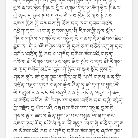
བྱས་ནའང་ཉེས་ཁྲིམས་ཀྱིས་འགན་དེད་ན་ཆོག ཉེས་ཁྲིམས་
ཀྱི་ནང་དུ་རྒྱལ་ཁབ་གཞུང་གི་ལས་བྱེད་མི་སྣས་ཁྲིམས་
འགལ་གྱིས་སྤྱི་དམངས་ཀྱི་ཆོས་དད་རང་དབང་བཙན་
འཕྲོག་དང་། ཡང་ན་གྲངས་ཉུང་མི་རིགས་ཀྱི་ཡུལ་སྲོལ་
གོམས་གཤིས་ལ་གནོད་པ་བསྐྱེད་དེ་གནད་དོན་ཚབས་ཆེན་
བྱུང་ན། དེ་ལ་ལོ་གཉིས་མན་གྱི་དུས་ཅན་བཙོན་འཇུག་དང་
བཀོལ་བཙོན་གྱི་ཆད་པ་གཅོད་དགོས་ཞེས་པའི་གཏན་
འཁེལ། མི་རིགས་བར་ནས་སྡང་ཟིག་སློང་བ་དང་མི་རིགས་
ལ་ཁྱད་གསོད་མཐོང་ཆུང་གི་སྦྱོར་བ་སྐུལ་སློང་བྱས་ཏེ་
གནས་ཚུལ་ཛ་དྲག་བྱུང་ན་སྦྱོར་བ་བོ་ལ་ལོ་གསུམ་མན་གྱི་
བཙོན་འཇུག་དང་། གནས་ཚུལ་ཤིན་ཏུ་ཛ་དྲག་པ་བྱུང་ཚེ་
ལོ་གསུམ་ཡན་དང་ལོ་བཅུའི་མན་གྱི་བཙོན་འཇུག་གི་ཆད་
པ་གཅོད་དགོས། མི་རིགས་ལ་བརྙས་བཅོས་དང་དབྱེ་འབྱེད་
ཀྱི་བརྗོད་བྱ་ཡོད་པའི་བརྩམས་ཆོས་པར་བསྐྲུན་བྱས་ཏེ་
གནས་ཚུལ་ཚབས་ཆེན་བྱུང་ན་པར་བསྐྲུན་ལ་ཐད་ཀར་
འགན་ཁུར་ཡོད་པའི་མི་སྣར་ལོ་གསུམ་མན་གྱི་བཙོན་འཇུག་
ལ་སོགས་པའི་ཆད་པ་གཅོད་དགོས་ཞེས་གཏན་འཁེལ་བྱས་