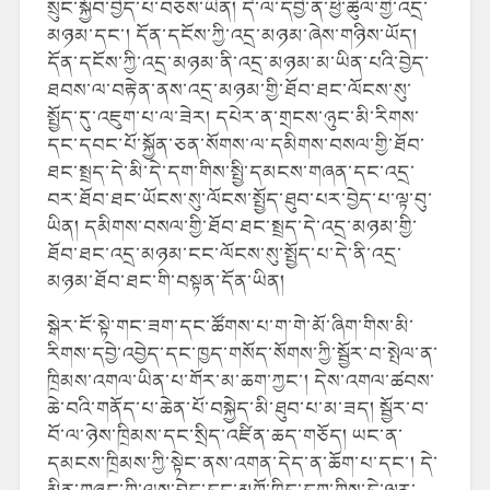
སྲུང་སྐྱོབ་བྱེད་པ་བཅས་ཡིན། དེ་ལ་དབྱེ་ན་ཕྱི་ཚུལ་གྱི་འདྲ་
མཉམ་དང་། དོན་དངོས་ཀྱི་འདྲ་མཉམ་ཞེས་གཉིས་ཡོད།
དོན་དངོས་ཀྱི་འདྲ་མཉམ་ནི་འདྲ་མཉམ་མ་ཡིན་པའི་བྱེད་
ཐབས་ལ་བརྟེན་ནས་འདྲ་མཉམ་གྱི་ཐོབ་ཐང་ལོངས་སུ་
སྤྱོད་དུ་འཇུག་པ་ལ་ཟེར། དཔེར་ན་གྲངས་ཉུང་མི་རིགས་
དང་དབང་པོ་སྐྱོན་ཅན་སོགས་ལ་དམིགས་བསལ་གྱི་ཐོབ་
ཐང་སྤྲད་དེ་མི་དེ་དག་གིས་སྤྱི་དམངས་གཞན་དང་འདྲ་
བར་ཐོབ་ཐང་ཡོངས་སུ་ལོངས་སྤྱོད་ཐུབ་པར་བྱེད་པ་ལྟ་བུ་
ཡིན། དམིགས་བསལ་གྱི་ཐོབ་ཐང་སྤྲད་དེ་འདྲ་མཉམ་གྱི་
ཐོབ་ཐང་འདྲ་མཉམ་ངང་ལོངས་སུ་སྤྱོད་པ་དེ་ནི་འདྲ་
མཉམ་ཐོབ་ཐང་གི་བསྟན་དོན་ཡིན།
སྒེར་ངོ་སྟེ་གང་ཟག་དང་ཚོགས་པ་ག་གེ་མོ་ཞིག་གིས་མི་
རིགས་དབྱེ་འབྱེད་དང་ཁྱད་གསོད་སོགས་ཀྱི་སྦྱོར་བ་སྤེལ་ན་
ཁྲིམས་འགལ་ཡིན་པ་གོར་མ་ཆག་ཀྱང་། དེས་འགལ་ཚབས་
ཆེ་བའི་གནོད་པ་ཆེན་པོ་བསྐྱེད་མི་ཐུབ་པ་མ་ཟད། སྦྱོར་བ་
བོ་ལ་ཉེས་ཁྲིམས་དང་སྲིད་འཛིན་ཆད་གཅོད། ཡང་ན་
དམངས་ཁྲིམས་ཀྱི་སྟེང་ནས་འགན་དེད་ན་ཆོག་པ་དང་། དེ་
མིན་གཞུང་གི་ལས་བྱེད་དང་མགོ་ཁྲིད་དག་གིས་དེ་ལྟར་