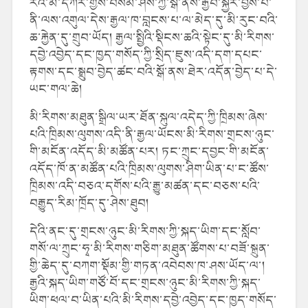
རིའི་མི་དཀར་གྱིས་བསམ་ཤེས་ཀྱི་སྒོ་ནས་རྒྱབ་སྐྱོར་བྱས་པ་
ནི་ལས་འགུལ་དེས་རྒྱལ་ཁ་བླངས་པ་ལ་མེད་དུ་མི་རུང་བའི་
ཆ་རྐྱེན་དུ་གྲུབ་ཡོད། རྒྱལ་སྤྱིའི་སྡིངས་ཆའི་སྟེང་དུ་མི་རིགས་
དབྱེ་འབྱེད་དང་ཁྱད་གསོད་ཀྱི་སྲིད་ཇུས་འདི་དག་དཔང་
རྟགས་དང་སྒྲུབ་བྱེད་ཚང་བའི་སྒོ་ནས་ཐེར་འདོན་བྱེད་པ་དེ་
ཡང་གལ་ཆེ།
མི་རིགས་མཐུན་སྒྲིལ་ཡར་ཐོན་སྐུལ་འདེད་ཀྱི་ཁྲིམས་ཞེས་
པའི་ཁྲིམས་ལུགས་འདི་ནི་རྒྱལ་ཡོངས་མི་རིགས་གྲངས་ཉུང་
གི་མངོན་འདོད་མི་མཚོན་པར། ཏང་ཀྲུང་དབྱང་གི་མངོན་
འདོད་ཁོ་ན་མཚོན་པའི་ཁྲིམས་ལུགས་ཤིག་ཡིན་པ་ང་ཚོས་
ཁྲིམས་འདི་བཅའ་དགོས་པའི་རྒྱུ་མཚན་དང་བཅས་པའི་
བརྒྱུད་རིམ་ཁྲོད་དུ་ཤེས་ཐུབ།
དེའི་ནང་དུ་གྲངས་ཉུང་མི་རིགས་ཀྱི་སྐད་ཡིག་དང་སློབ་
གསོ་ལ་ཀྲུང་ཧྭ་མི་རིགས་གཅིག་མཐུན་ཚོགས་པ་བཟོ་སྐྲུན་
གྱི་ཆེད་དུ་བཀག་སྡོམ་གྱི་གཏན་འབེབས་ཁ་ཤས་ཡོད་ལ་།
རྒྱའི་སྐད་ཡིག་གཙོ་བོ་དང་གྲངས་ཉུང་མི་རིགས་ཀྱི་སྐད་
ཡིག་ཕལ་བ་ཡིན་པའི་མི་རིགས་དབྱེ་འབྱེད་དང་ཁྱད་གསོད་