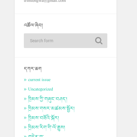
trimlengwa@gmail.com
འཚོལ་ཞིབ།
དཀར་ཆག
current issue
Uncategorized
ཁྲིམས་ཀྱི་གཞུང་བཤད།
ཁྲིམས་གསར་མཚམས་སྦྱོར།
ཁྲིམས་བཟོའི་སྐོར།
ཁྲིམས་རིག་གི་ལོ་རྒྱུས།
གཏེར་ཁ་