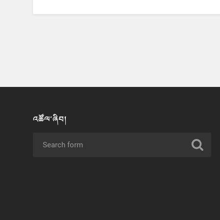
འཚོལ་ཞིབ།