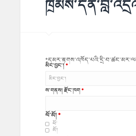
ཁྲིམས་དོན་བློ་འདྲ
*དམར་རྟགས་འཁོད་པའི་དྲི་བ་ཚང་མར་
མིང་བྱང་།
*
ས་གནས། རྫོང་ཁག
*
ཕོ་མོ།
*
ཕོ་
མོ།