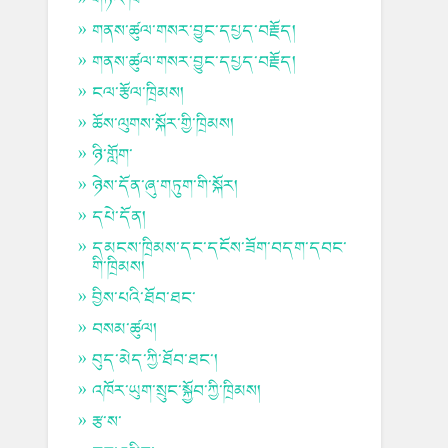
གནས་ཚུལ་གསར་བྱུང་དཔྱད་བརྗོད།
གནས་ཚུལ་གསར་བྱུང་དཔྱད་བརྗོད།
ངལ་རྩོལ་ཁྲིམས།
ཆོས་ལུགས་སྐོར་གྱི་ཁྲིམས།
ཉི་གློག་
ཉེས་དོན་ཞུ་གཏུག་གི་སྐོར།
དཔེ་དོན།
དམངས་ཁྲིམས་དང་དངོས་ཟོག་བདག་དབང་
གི་ཁྲིམས།
བྱིས་པའི་ཐོབ་ཐང་
བསམ་ཚུལ།
བུད་མེད་ཀྱི་ཐོབ་ཐང་།
འཁོར་ཡུག་སྲུང་སྐྱོབ་ཀྱི་ཁྲིམས།
རྩ་ས་