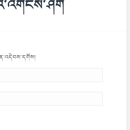
ིའི་འགེངས་ཤོག
ལན་འདེབས་དགོས།