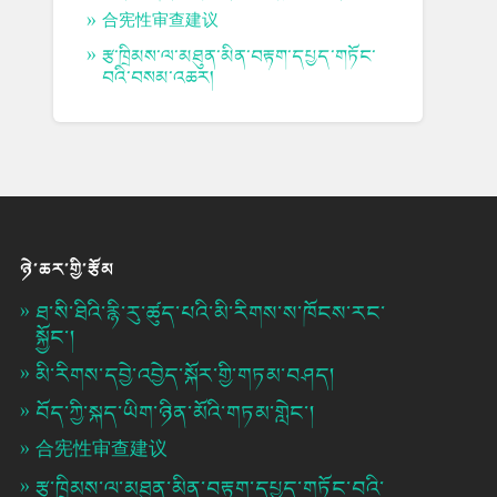
合宪性审查建议
རྩ་ཁྲིམས་ལ་མཐུན་མིན་བརྟག་དཔྱད་གཏོང་
བའི་བསམ་འཆར།
ཉེ་ཆར་གྱི་རྩོམ
ཐ་སི་ཐིའི་རྙི་རུ་ཚུད་པའི་མི་རིགས་ས་ཁོངས་རང་
སྐྱོང་།
མི་རིགས་དབྱེ་འབྱེད་སྐོར་གྱི་གཏམ་བཤད།
བོད་ཀྱི་སྐད་ཡིག་ཉིན་མོའི་གཏམ་གླེང་།
合宪性审查建议
རྩ་ཁྲིམས་ལ་མཐུན་མིན་བརྟག་དཔྱད་གཏོང་བའི་