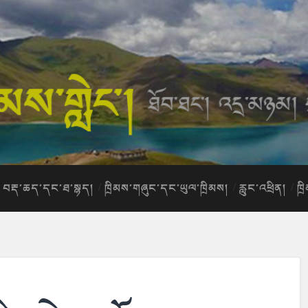
བརྡ་ཆད་དང་ཐ་སྙད།
ཁྲིམས་གཞུང་དང་ཡུལ་ཁྲིམས།
རླུང་འཕྲིན།
ཁྲ