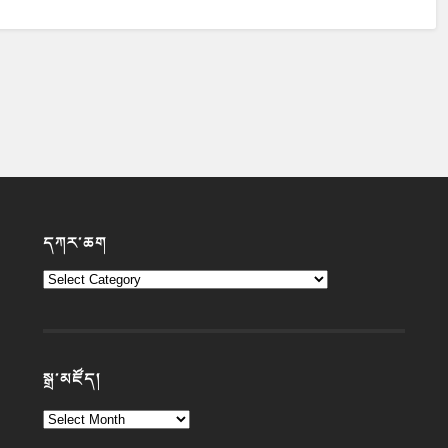
དཀར་ཆག
སྒྲ་མཛོད།