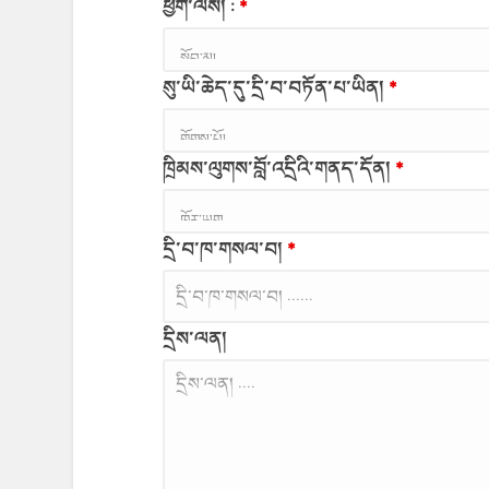
ཕྱག་ལས། :
*
སུ་ཡི་ཆེད་དུ་དྲི་བ་བཏོན་པ་ཡིན།
*
ཁྲིམས་ལུགས་བློ་འདྲིའི་གནད་དོན།
*
དྲི་བ་ཁ་གསལ་བ།
*
དྲིས་ལན།