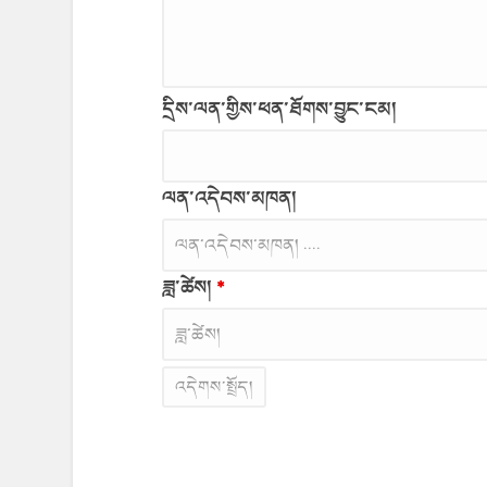
དྲིས་ལན་གྱིས་ཕན་ཐོགས་བྱུང་ངམ།
ལན་འདེབས་མཁན།
ཟླ་ཚེས།
*