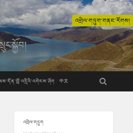
འབྲེལ་གཏུག་གནང་རོགས།
ིམས་དོན་བློ་འདྲིའི་འགེངས་ཤོག
中文
འབྲེལ་གཏུག