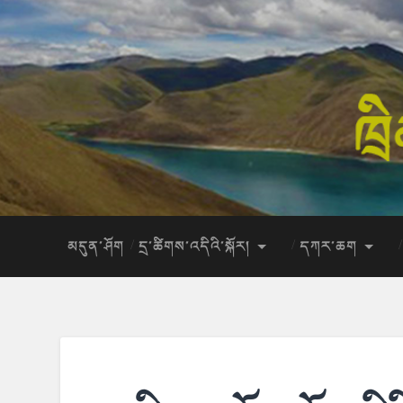
མདུན་ཤོག
དྲ་ཚིགས་འདིའི་སྐོར།
དཀར་ཆག