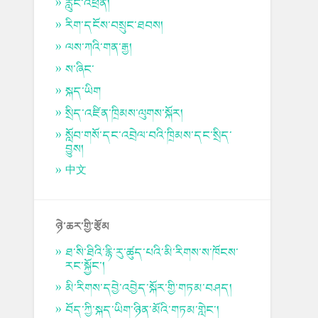
རླུང་འཕྲིན།
རིག་དངོས་བསྲུང་ཐབས།
ལས་ཀའི་གན་རྒྱ།
ས་ཞིང་
སྐད་ཡིག
སྲིད་འཛིན་ཁྲིམས་ལུགས་སྐོར།
སློབ་གསོ་དང་འབྲེལ་བའི་ཁྲིམས་དང་སྲིད་
བྱུས།
中文
ཉེ་ཆར་གྱི་རྩོམ
ཐ་སི་ཐིའི་རྙི་རུ་ཚུད་པའི་མི་རིགས་ས་ཁོངས་
རང་སྐྱོང་།
མི་རིགས་དབྱེ་འབྱེད་སྐོར་གྱི་གཏམ་བཤད།
བོད་ཀྱི་སྐད་ཡིག་ཉིན་མོའི་གཏམ་གླེང་།