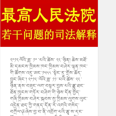
༢༠༡༢ ལོའི་ཟླ་ ༡༠ ་པའི་ཚེས་ ༢༢ ་ཉིན། ཆེས་མཐོ་
མི་དམངས་ཁྲིམས་ཁང་ཁྲིམས་བཤེར་ལྷན་ཁང་
གི་ཚོགས་འདུ་ཨང་༡༥༥༨ ་སྟེང་དུ་གྲོས་ཆོད་
བྱུང་ཞིང་། ༢༠༡༢ ་ལོའི་ཟླ་ ༡༡ ་པའི་ཚེས་ ༢༢ ་
ཉིན་ནས་བཟུང་ལག་བསྟར་བྱས་པའི་༼རྩྭ་ཐང་
ཐོན་ཁུངས་གཏོར་བཤིག་གི་ཉེས་དོན་གྱོད་
གཞི་ཁྲིམས་བཤེར་སྐབས་སུ་ཁྲིམས་ལུགས་ལུང་
འདྲེན་ཐད་ཀྱི་གནད་དོན་རེ་འགའི་གསེད་
བཀྲོལ་༽①ཞེས་བྱ་བ་ནི་འབྲོག་པའི་རྩྭ་ས་དང་