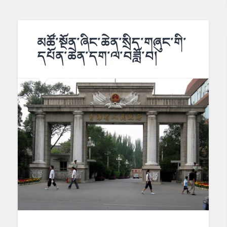
མཚོ་སྔོན་ཞིང་ཆེན་སྲིད་གཞུང་གི་
དཔོན་ཆེན་དག་ལ་བཟློ་བ།