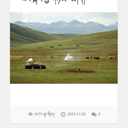
5475 ལྟ་ཞིབ།
2023/11/28
0