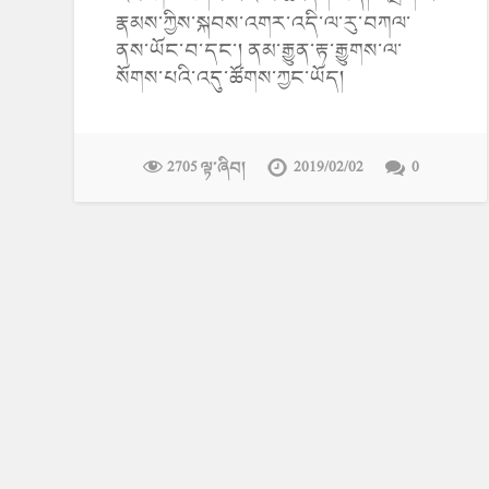
རྣམས་ཀྱིས་སྐབས་འགར་འདི་ལ་རུ་བཀལ་
ནས་ཡོང་བ་དང་། ནམ་རྒྱུན་རྟ་རྒྱུགས་ལ་
སོགས་པའི་འདུ་ཚོགས་ཀྱང་ཡོད།
2705 ལྟ་ཞིབ།
2019/02/02
0