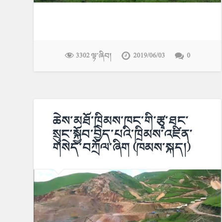
3302 ལྟ་ཞིབ།
2019/06/03
0
ཆེས་མཐོ་ཁྲིམས་ཁང་གི་རྩྭ་ཐང་
སྲུང་སྐྱོབ་བྱེད་པའི་ཁྲིམས་འཛིན་
གསེད་བཀྲོལ་ཞིག (ཁམས་སྐད།)