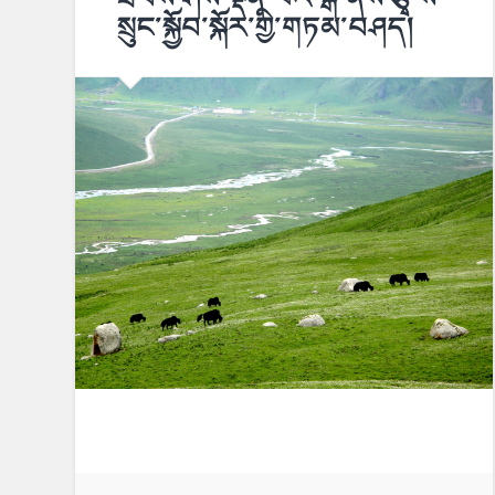
སྲུང་སྐྱོབ་སྐོར་གྱི་གཏམ་བཤད།