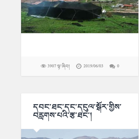
3907 ལྟ་ཞིབ།
2019/06/03
0
དབང་ཐང་དང་དངུལ་སྒོར་གྱིས་
བརླགས་པའི་རྩ་ཐང་།