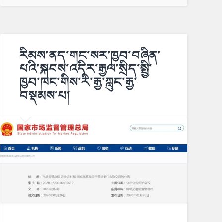
རིམས་ནད་གང་སར་ཁྱབ་བཞིན་
པའི་སྐབས་འདིར་རྒྱལ་སྲིད་སྤྱི་
ཁྱབ་ཁང་གིས་རི་རྒྱ་ཀླུང་རྒྱ་
བསྡམས་པ།