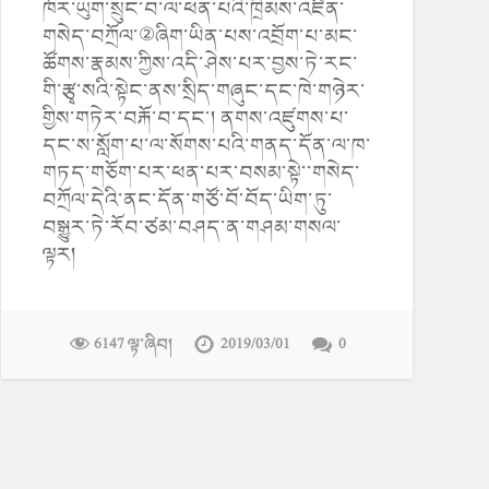
ཁོར་ཡུག་སྲུང་བ་ལ་ཕན་པའི་ཁྲིམས་འཛིན་
གསེད་བཀྲོལ་②ཞིག་ཡིན་པས་འབྲོག་པ་མང་
ཚོགས་རྣམས་ཀྱིས་འདི་ཤེས་པར་བྱས་ཏེ་རང་
གི་རྩྭ་སའི་སྟེང་ནས་སྲིད་གཞུང་དང་ཁེ་གཉེར་
གྱིས་གཏེར་བརྐོ་བ་དང་། ནགས་འཛུགས་པ་
དང་ས་སློག་པ་ལ་སོགས་པའི་གནད་དོན་ལ་ཁ་
གཏད་གཅོག་པར་ཕན་པར་བསམ་སྟེ་་གསེད་
བཀྲོལ་དེའི་ནང་དོན་གཙོ་བོ་བོད་ཡིག་ཏུ་
བསྒྱུར་ཏེ་རོབ་ཙམ་བཤད་ན་གཤམ་གསལ་
ལྟར།
6147 ལྟ་ཞིབ།
2019/03/01
0