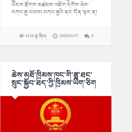
ཡོངས་རྫོགས་མཚམས་འཇོག་དགོས་ཞེས་
བཀའ་རྒྱ་བབས། བཀའ་རྒྱའི་ནང་དོན་ལྟར་ན།
4156 ལྟ་ཞིབ།
2020/01/27
0
ཆེས་མཐོ་ཁྲིམས་ཁང་གི་རྩྭ་ཐང་
སྲུང་སྐྱོབ་ཐད་ཀྱི་ཁྲིམས་ཡིག་ཅིག