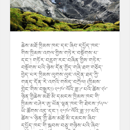
ཆེས་མཐོ་ཁྲིམས་ཁང་དང་ཞིབ་དཔྱོད་ཁང་
གིས་ཁྲིམས་འགལ་གྱིས་གཏེར་བསྔོགས་པ་
དང་། གཏོར་བརླག་རང་བཞིན་གྱིས་གཏེར་
བསྔོགས་པའི་ཉེས་དོན་གྱོད་གཞི་ཐག་གཅོད་
བྱེད་པར་ཁྲིམས་ལུགས་ལུང་འདྲེན་ཐད་ཀྱི་
གནད་དོན་རེ་འགའི་གསེད་བཀྲོལ། (ཁྲིམས་
གླེང་གིས་བསྒྱུར།) ༢༠༡༦་ལོའི་ཟླ་༩་པའི་ཚེས་༢༦་
ཉིན་གྱིཆེས་མཐོ་མི་དམངས་ཁྲིམས་ཁང་གི་
ཁྲིམས་བཤེར་ཨུ་ཡོན་ལྷན་ཁང་གི་ཐེངས་༡༦༩༤་
ཡི་ཚོགས་འདུ་དང་། ༢༠༡༦་ལོའི་ཟླ་༡༡་པའི་
ཚེས་༤་ཉིན་གྱི་ཆེས་མཐོ་མི་དམངས་ཞིབ་
དཔྱོད་ཁང་གི་སྐབས་བཅུ་གཉིས་པའི་ཞིབ་