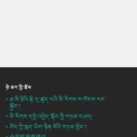
ཉེ་ཆར་གྱི་རྩོམ
ཐ་སི་ཐིའི་རྙི་རུ་ཚུད་པའི་མི་རིགས་ས་ཁོངས་རང་
སྐྱོང་།
མི་རིགས་དབྱེ་འབྱེད་སྐོར་གྱི་གཏམ་བཤད།
བོད་ཀྱི་སྐད་ཡིག་ཉིན་མོའི་གཏམ་གླེང་།