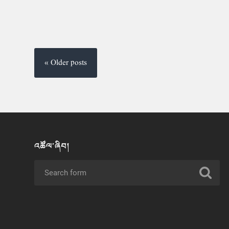
« Older posts
འཚོལ་ཞིབ།