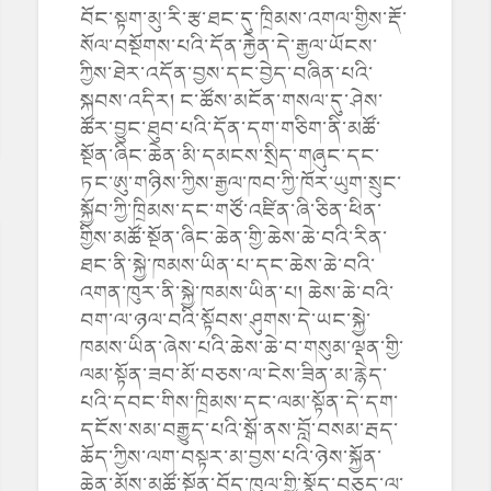
བོང་སྟག་མུ་རི་རྩ་ཐང་དུ་ཁྲིམས་འགལ་གྱིས་རྡོ་
སོལ་བསྔོགས་པའི་དོན་རྐྱེན་དེ་རྒྱལ་ཡོངས་
ཀྱིས་ཐེར་འདོན་བྱས་དང་བྱེད་བཞིན་པའི་
སྐབས་འདིར། ང་ཚོས་མངོན་གསལ་དུ་ཤེས་
ཚོར་བྱུང་ཐུབ་པའི་དོན་དག་གཅིག་ནི་མཚོ་
སྔོན་ཞིང་ཆེན་མི་དམངས་སྲིད་གཞུང་དང་
ཏང་ཨུ་གཉིས་ཀྱིས་རྒྱལ་ཁབ་ཀྱི་ཁོར་ཡུག་སྲུང་
སྐྱོབ་ཀྱི་ཁྲིམས་དང་གཙོ་འཛིན་ཞི་ཅིན་ཕིན་
གྱིས་མཚོ་སྔོན་ཞིང་ཆེན་གྱི་ཆེས་ཆེ་བའི་རིན་
ཐང་ནི་སྐྱེ་ཁམས་ཡིན་པ་དང་ཆེས་ཆེ་བའི་
འགན་ཁུར་ནི་སྐྱེ་ཁམས་ཡིན་པ། ཆེས་ཆེ་བའི་
བག་ལ་ཉལ་བའི་སྟོབས་ཤུགས་དེ་ཡང་སྐྱེ་
ཁམས་ཡིན་ཞེས་པའི་ཆེས་ཆེ་བ་གསུམ་ལྡན་གྱི་
ལམ་སྟོན་ཟབ་མོ་བཅས་ལ་ངེས་ཟིན་མ་རྙེད་
པའི་དབང་གིས་ཁྲིམས་དང་ལམ་སྟོན་དེ་དག་
དངོས་སམ་བརྒྱུད་པའི་སྒོ་ནས་བློ་བསམ་རྦད་
ཆོད་ཀྱིས་ལག་བསྟར་མ་བྱས་པའི་ཉེས་སྐྱོན་
ཆེན་མོས་མཚོ་སྔོན་བོད་ཁུལ་གྱི་སྣོད་བཅུད་ལ་