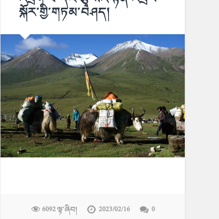
སྐོར་གྱི་གཏམ་བཤད།
6092 ལྟ་ཞིབ།
2023/02/16
0