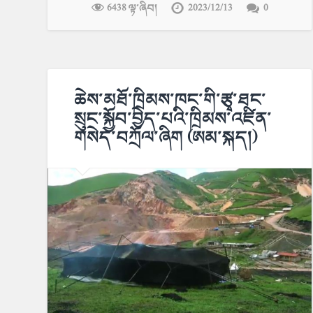
6438 ལྟ་ཞིབ།
2023/12/13
0
ཆེས་མཐོ་ཁྲིམས་ཁང་གི་རྩྭ་ཐང་
སྲུང་སྐྱོབ་བྱེད་པའི་ཁྲིམས་འཛིན་
གསེད་བཀྲོལ་ཞིག (ཨམ་སྐད།)