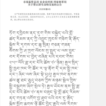
ཏོག་དབྱིབས་ནད་དུག་གིས་བསྐྱེད་པའི་གློ་
ཚད་རིམས་ནད་ཀྱི་འབྱུང་ཁུངས་གཅིག་ནི་རྒོད་
སྐྱེས་རི་དྭགས་དང་ཆུ་སྲིན། གཅན་གཟན་
སོགས་ཀྱི་ཤ་ཁྲག་ལོངས་སུ་སྤྱད་པ་ལས་བྱུང་
བར་དོགས་པ་བྱེད་བཞིན་པའི་དབང་གིས།
༢༠༢༠་ལོའི་ཟླ་དང་པོའི་ཚེས་༢༦་ཉིན། རྒྱལ་སྲིད་
སྤྱི་ཁྱབ་ཁང་གི་ཚོང་ར་ལྟ་རྟོག་དོ་དམ་སྤྱི་ཁང་
དང་། ཞིང་ལས་ཞིང་སྡེ་པུའུ། རྒྱལ་ཁབ་ནགས་
ཚལ་རྩྭ་ཐང་ཅུའུ་བཅས་ཀྱིས་མཉམ་སྦྲེལ་གྱིས་
སྤྱི་བསྒྲགས་ཞིག་སྤེལ་ཏེ། རྒྱལ་ཡོངས་ནས་སྤྱི་ཟླ་
དང་པོའི་ཚེས་༢༦་ནས་བཟུང་སྟེ་གློ་ཚད་རིམས་
ནད་གཏན་འགོག་བྱ་ཐུབ་པའི་བར་དུ་རྒོད་
སྐྱེས་སྲོག་ཆགས་ཉོ་ཚོང་བྱེད་རྒྱུའི་ལས་རིགས་