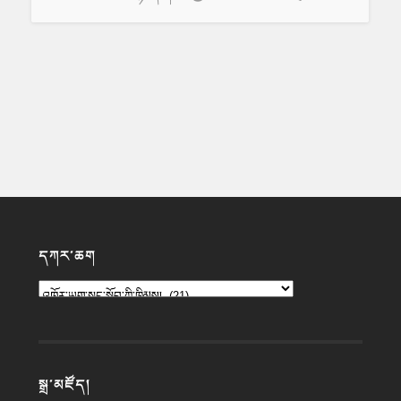
དཀར་ཆག
སྒྲ་མཛོད།