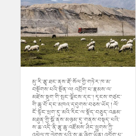
མུ་རི་རྩྭ་ཐང་ནས་རྡོ་སོལ་གྱི་གཏེར་ཁ་མ་
བསྔོགས་པའི་སྔོན་ལ། འབྲོག་པ་རྣམས་ལ་
མཛེས་སྡུག་གི་སྤང་ལྗོངས་དང་། དྭངས་གཙང་
གི་ཆུ་བོ་དང་མཁའ་དབུགས་བཅས་ཡོད ། ལོ་
ངོ་སྟོང་ཕྲག་དུ་མའི་རིང་ལ་སྣོད་བཅུད་འཆམ་
མཐུན་གྱི་སྒོ་ནས་མཉམ་དུ་གནས་བསྡད་པའི་
ས་ཆ་འདི་ནི་རྩྭ་ཆུ་འཛོམས་ཤིང་ཕྱུགས་ཀྱི་
འཕེལ་ཁ་ལེགས་པའི་ས་ཆ་ཞིག་ཡིན། འབྲོག་པ་