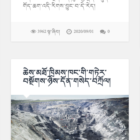
གོད་ཆག་འདི་རིགས་བྱུང་བ་དེ་རེད།
3962 ལྟ་ཞིབ།
2020/09/01
0
ཆེས་མཐོ་ཁྲིམས་ཁང་གི་གཏེར་
བསྔོགས་ཉེས་དོན་གསེད་བཀྲོལ།