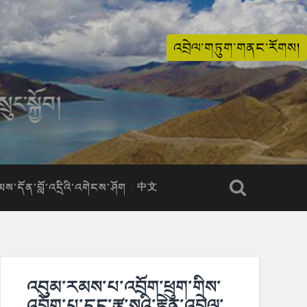
འབྲེལ་གཏུག་གནང་རོགས།
ིམས་དོན་བློ་འདྲིའི་འགེངས་ཤོག
中文
འབུམ་རམས་པ་འབྲོག་ཕྲུག་གིས་
འབྲོག་པ་དང་རྩྭ་སའི་རྟེན་འབྲེལ་