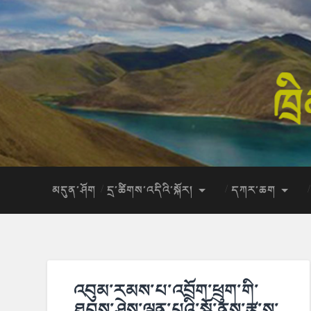
མདུན་ཤོག
དྲ་ཚིགས་འདིའི་སྐོར།
དཀར་ཆག
འབུམ་རམས་པ་འབྲོག་ཕྲུག་གི་
ཐབས་ཤེས་ལྡན་པའི་སྒོ་ནས་རྩྭ་ས་