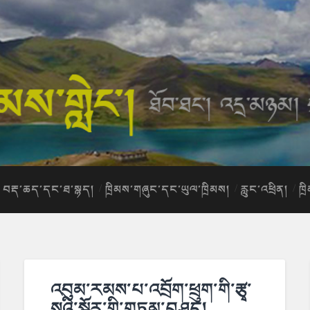
བརྡ་ཆད་དང་ཐ་སྙད།
ཁྲིམས་གཞུང་དང་ཡུལ་ཁྲིམས།
རླུང་འཕྲིན།
ཁྲ
འབུམ་རམས་པ་འབྲོག་ཕྲུག་གི་རྩྭ་
སའི་སྐོར་གྱི་གཏམ་བཤད།