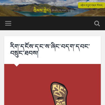
འབྲེལ་གཏུག་གནང་རོགས།
རིག་དངོས་དང་ས་ཞིང་བདག་དབང་
བསྲུང་ཐབས།