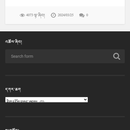
4073 ལྟ་ཞིབ།
2024/03/25
0
འཚོལ་ཞིབ།
དཀར་ཆག