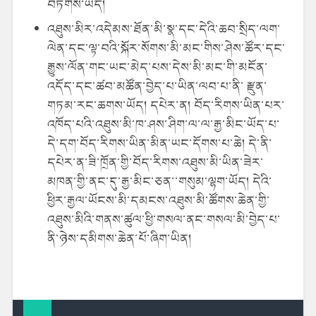
བཏགས་ཡོད།
འཐུས་མིར་འདེམས་ཐོན་མི་སྣ་དང་དེའི་ཆབ་སྲིད་ལག་
ལེན་དང་ལྟ་བའི་སྐོར་སོགས་མི་མང་གིས་ཤེས་ཚོར་དང་
རྒྱུས་ལོན་གང་ཡང་མེད་པས་དེས་མི་མང་གི་མངོན་
འདོད་དང་ཚབ་མཚོན་བྱེད་པ་ཡིན་ལབ་པ་ནི་ རྫུན་
གཏམ་རང་ཆགས་ཡོད། དཔེར་ན། བོད་རིགས་ཡིན་པར་
འཁོད་པའི་འཐུས་མི་ཁ་ཤས་ཤིག་ལ་ལ་རྒྱ་མིང་ཡོད་པ་
དེ་དག་བོད་རིགས་ཡིན་མིན་ཡང་དོགས་པ་ཆེ། དེ་ནི་
དཔེར་ན་ཟི་ཁྲོན་གྱི་བོད་རིགས་འཐུས་མི་ཡིན་ཟེར་
མཁན་གྱི་ནང་དུ་རྒྱ་མིང་ཅན་་གསུམ་ལྷག་ཡོད། དེའི་
ཕྱིར་རྒྱལ་ཡོངས་མི་དམངས་འཐུས་མི་ཚོགས་ཆེན་གྱི་
འཐུས་མིའི་གནས་ཚུལ་ཕྱི་གསལ་ནང་གསལ་མི་བྱེད་པ་
ནི་ཉེས་དམིགས་ཆེན་པོ་ཞིག་ཡིན།