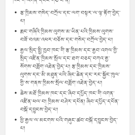
རྩ་ཁྲིམས་གསེད་བཀྲོལ་དང་ལག་བསྟར་ལ་ལྟ་རྟོག་བྱེད་
པ།
རྨང་གཞིའི་ཁྲིམས་ལུགས་མ་ཡིན་པའི་ཁྲིམས་ལུགས་
བཟོ་བའམ་འཕར་བཅོས་དང་གསེད་བཀྲོལ་བྱེད་པ།
རྒྱལ་སྲིད་སྤྱི་ཁྱབ་ཁང་གི་རྩ་ཁྲིམས་དང་རྒྱབ་འགལ་གྱི་
སྲིད་འཛིན་ཁྲིམས་སྲོལ་དང་ཐག་བཅད་བཀའ་རྒྱ་
སོགས་བཟློག་འཐེན་བྱེད་པ། རྩ་ཁྲིམས་དང་ཁྲིམས་
ལུགས་དང་མི་མཐུན་པའི་ཞིང་ཆེན་དང་རང་སྐྱོང་ཁུལ་
གྱི་ས་གནས་ཁྲིམས་སྲོལ་བཟློག་འཐེན་བྱེད་པ།
ཆེས་མཐོ་ཁྲིམས་ཁང་དང་ཞིབ་དཔྱོད་ཁང་གི་འགན་
འཛིན་ཕལ་བ། ཁྲིམས་བཤེར་དཔོན། ཞིབ་དཔྱོད་དཔོན་
བསྐོ་དབྱུངས་བྱེད་པ།
ཕྱི་རྒྱལ་ལ་མངགས་པའི་གཞུང་ཚབ་བསྐོ་དབྱུངས་བྱེད་
པ།