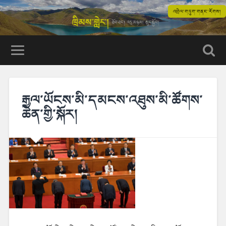
འབྲེལ་གཏུག་གནང་རོགས།
རྒྱལ་ཡོངས་མི་དམངས་འཐུས་མི་ཚོགས་
ཆེན་གྱི་སྐོར།