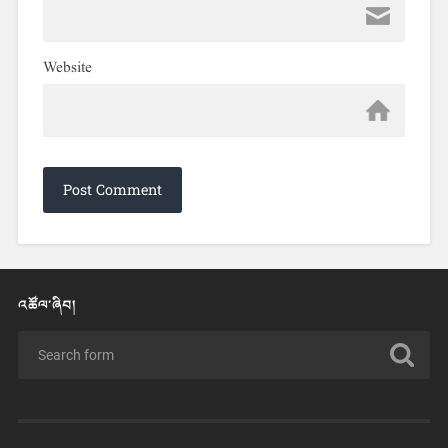
Website
འཚོལ་ཞིབ།