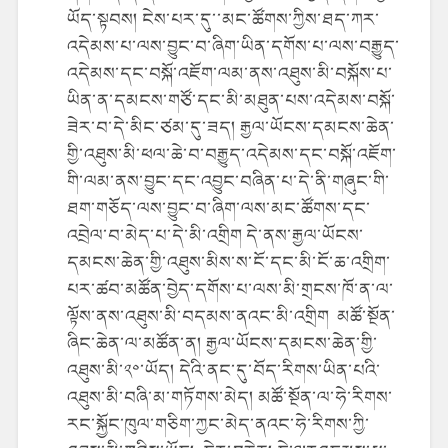
ཡོད་སྟབས། ངེས་པར་དུ་་མང་ཚོགས་ཀྱིས་ཐད་ཀར་
འདེམས་པ་ལས་བྱུང་བ་ཞིག་ཡིན་དགོས་པ་ལས་བརྒྱུད་
འདེམས་དང་བསྐོ་འཇོག་ལམ་ནས་འཐུས་མི་བསྐོས་པ་
ཡིན་ན་དམངས་གཙོ་དང་མི་མཐུན་པས་འདེམས་བསྐོ་
ཟེར་བ་དེ་མིང་ཙམ་དུ་ཟད། རྒྱལ་ཡོངས་དམངས་ཆེན་
གྱི་འཐུས་མི་ཕལ་ཆེ་བ་བརྒྱུད་འདེམས་དང་བསྐོ་འཇོག་
གི་ལམ་ནས་བྱུང་དང་འབྱུང་བཞིན་པ་དེ་ནི་གཞུང་གི་
ཐག་གཅོད་ལས་བྱུང་བ་ཞིག་ལས་མང་ཚོགས་དང་
འབྲེལ་བ་མེད་པ་དེ་མི་འགྲིག དེ་ནས་རྒྱལ་ཡོངས་
དམངས་ཆེན་གྱི་འཐུས་མིས་ས་ངོ་དང་མི་ངོ་ཆ་འགྲིག་
པར་ཚབ་མཚོན་བྱེད་དགོས་པ་ལས་མི་གྲངས་ཁོ་ན་ལ་
ལྟོས་ནས་འཐུས་མི་བདམས་ནའང་མི་འགྲིག མཚོ་སྔོན་
ཞིང་ཆེན་ལ་མཚོན་ན། རྒྱལ་ཡོངས་དམངས་ཆེན་གྱི་
འཐུས་མི་༢༠་ཡོད། དེའི་ནང་དུ་བོད་རིགས་ཡིན་པའི་
འཐུས་མི་བཞི་མ་གཏོགས་མེད། མཚོ་སྔོན་ལ་ཧེ་རིགས་
རང་སྐྱོང་ཁུལ་གཅིག་ཀྱང་མེད་ནའང་ཧེ་རིགས་ཀྱི་