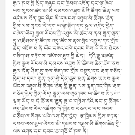
རྒྱལ་ཁབ་ཀྱི་སྲིད་གཞུང་དང་ཁྲིམས་འཛིན་དང་ལྟ་ཞིབ་
ལས་ཁུངས་ཚང་མ་མི་དམངས་འཐུས་མིའི་ཚོགས་ཆེན་ལས་
འདེམས་ཐོན་བྱུང་ཞིང་མི་དམངས་འཐུས་མི་ཚོགས་ཆེན་
གྱིས་ལས་ཁུངས་དེ་དག་ལ་ལྟ་རྟོག་དང་སྐུལ་འདེད་བྱེད་
བཞིན་ཡོད། རྒྱལ་ཡོངས་ཀྱི་འཐུས་མི་ཚང་མ་ནམ་རྒྱུན་ལྷན་
དུ་འཛོམས་ཏེ་ཚོགས་འདུ་ཚོགས་ནས་གྲོས་བསྡུར་དང་གྲོས་
ཆོད་འཇོག་པ་ནི་ཡོང་དཀའ་བའི་དབང་གིས་ལོ་རེར་ཐེངས་
གཅིག་མ་གཏོགས་འཚོགས་ཐུབ་ཀྱི་མེད། དེའི་རྒྱུ་མཚན་
གྱིས་རྒྱལ་ཡོངས་མི་དམངས་འཐུས་མི་ཚོགས་ཆེན་ཐོག་ནས་
རྒྱལ་དོན་ཤིན་ཏུ་གལ་ཆེན་ཁག་གྲོས་བསྡུར་དང་ཐག་གཅོད་
བྱེད་པ་དང་། རྒྱུན་ལྡན་གྱི་དོན་ཆུང་ཕྲན་ཚེགས་རྣམས་རྒྱལ་
ཡོངས་འཐུས་མི་ཚོགས་ཆེན་གྱི་རྒྱུན་ལས་ལྷན་ཁང་གིས་ཐག་
གཅོད་བྱེད་ཀྱིན་ཡོད། རྒྱུན་ལས་ལྷན་ཁང་ལ་ཚོགས་མི་༡༧༠་
ལྷག་ཡོད་པ་དེ་ཚོ་ནམ་རྒྱུན་ཟླ་བ་གཉིས་རེའི་ནང་དུ་ཚོགས་
འདུ་ཐེངས་རེར་འཚོགས་ཏེ་ཁྲིམས་བཅའ་བ་དང་འཕར་
བཅོས་ལ་སོགས་པའི་ལས་དོན་བྱེད། རྩ་ཁྲིམས་ཀྱིས་གཏན་
དབབ་ལས་རྒྱལ་ཡོངས་མི་དམངས་འཐུས་མི་ཚོགས་ཆེན་གྱི་
ལས་འགན་དང་དབང་ཆ་གཙོ་བོ་ཁག་ནི།