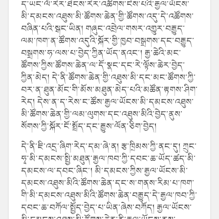
ད་ཡང་ལོ་རེར་ཐེངས་རེར་འཚོགས་ངེས་པའི་རྒྱལ་ཡོངས་
མི་དམངས་འཐུས་མི་ཚོགས་ཆེན་གྱི་ཚོགས་འདུ་དེ་འཚོགས་
བཞིན་པའི་སྒང་ཡིན། གཞུང་འབྲེལ་གསར་འགྱུར་བརྒྱུད་
ལམ་ཁག་ན་ཚོགས་འདུའི་སྐོར་གྱི་ཁྱབ་བསྒྲགས་དང་བརྒྱུད་
བསྒྲགས་ཧ་ལས་པ་བྱེད་ཀྱིན་ཡོད་ནའང་། རྒྱ་ཆེའི་མང་
ཚོགས་ཀྱིས་ཚོགས་ཆེན་ལ་དོ་སྣང་དང་རེ་ལྟོས་ཆེར་བྱེད་
ཀྱིན་མེད། དེ་ནི་ཚོགས་ཆེན་གྱི་འཐུས་མི་དང་མང་ཚོགས་ཀྱི་
བར་ན་ཐུན་མོང་གི་མོས་མཐུན་མེད་པའི་མཚོན་རྟགས་ཤིག་
རེད། དེས་ན་ད་རེས་ང་ཚོས་རྒྱལ་ཡོངས་མི་དམངས་འཐུས་
མི་ཚོགས་ཆེན་གྱི་ལམ་ལུགས་དང་འཐུས་མིའི་བྱེད་ནུས་
སོགས་ཀྱི་སྐོར་ངོ་སྤྲོད་དང་རྒྱུས་ལོན་ཅིག་བྱེད།
དེ་ནི་ཇི་འདྲ་ཞིག་རེད་དམ་ཞེ་ན། རྩ་ཁྲིམས་ཀྱི་ནང་དུ། ཀྲུང་
ཧྭ་མི་དམངས་སྤྱི་མཐུན་རྒྱལ་ཁབ་ཀྱི་དབང་ཆ་ཡོད་ཚད་མི་
དམངས་ལ་དབང་ཞིང་། མི་དམངས་ཀྱིས་རྒྱལ་ཡོངས་མི་
དམངས་འཐུས་མིའི་ཚོགས་ཆེན་དང་ས་གནས་རིམ་པ་ཁག་
གི་མི་དམངས་འཐུས་མིའི་ཚོགས་ཆེན་བརྒྱུད་དེ་རྒྱལ་ཁབ་ཀྱི་
དབང་ཆ་བཀོལ་སྤྱོད་བྱེད་པ་ཡིན་ཞེས་བཀོད། རྒྱལ་ཡོངས་