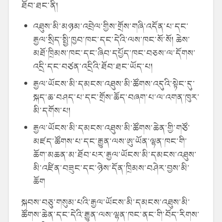
ཐོབ་ཐང་ནི།
འཐུས་མི་མཉམ་འབྲེལ་གྱིས་གྲོས་གཞི་འདོན་པ་དང་
རྒྱལ་སྲིད་སྤྱི་ཁྱབ་ཁང་དང་དེའི་ལས་ཁང་སོ་སོ། ཆེས་
མཐོ་ཁྲིམས་ཁང་དང་ཞིབ་དཔྱོད་ཁང་བཅས་ལ་དོགས་
འདྲི་དང་བཙན་འདྲིའི་ཐོབ་ཐང་ཡོད་པ།
རྒྱལ་ཡོངས་མི་དམངས་འཐུས་མི་ཚོགས་འདུའི་སྟེང་དུ་
སྐད་ཆ་བཤད་པ་དང་གྲོས་ཆོད་བཞག་པ་ལ་འགན་ཁུར་
མི་དགོས་པ།
རྒྱལ་ཡོངས་མི་དམངས་འཐུས་མི་ཚོགས་ཆེན་གྱི་གཙོ་
མཛད་ཚོགས་པ་དང་རྒྱུན་ལས་ཨུ་ཡོན་ལྷན་ཁང་གི་
ཆོག་མཆན་མ་ཐོབ་པར་རྒྱལ་ཡོངས་མི་དམངས་འཐུས་
མི་འཛིན་བཟུང་དང་ཉེས་དོན་ཁྲིམས་བཤེར་བྱས་མི་
ཆོག
སྐབས་བཅུ་གསུམ་པའི་རྒྱལ་ཡོངས་མི་དམངས་འཐུས་མི་
ཚོགས་ཆེན་དང་དེའི་རྒྱུན་ལས་ལྷན་ཁང་ནང་གི་བོད་རིགས་