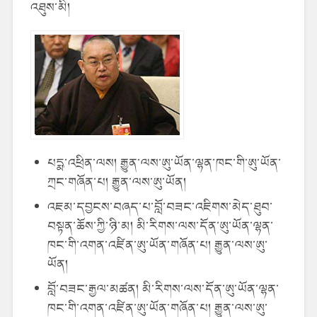
འཐུས་མི།
པདྨ་འཕྲིན་ལས། རྒྱུན་ལས་ཨུ་ཡོན་ལྷན་ཁང་གི་ཨུ་ཡོན་
ཀྲང་གཞོན་པ། རྒྱུན་ལས་ཨུ་ཡོན།
འཇམ་དབྱངས་བཞད་པ་བློ་བཟང་འཇིགས་མེད་ཐུབ་
བསྟན་ཆོས་ཀྱི་ཉི་མ། མི་རིགས་ལས་དོན་ཨུ་ཡོན་ལྷན་
ཁང་གི་འགན་འཛིན་ཨུ་ཡོན་གཞོན་པ། རྒྱུན་ལས་ཨུ་
ཡོན།
བློ་བཟང་རྒྱལ་མཚན། མི་རིགས་ལས་དོན་ཨུ་ཡོན་ལྷན་
ཁང་གི་འགན་འཛིན་ཨུ་ཡོན་གཞོན་པ། རྒྱུན་ལས་ཨུ་