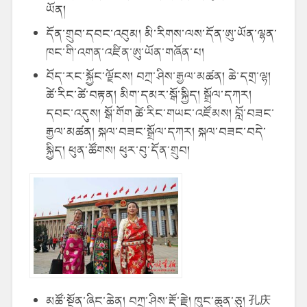
ཡོན།
དོན་གྲུབ་དབང་འབུམ། མི་རིགས་ལས་དོན་ཨུ་ཡོན་ལྷན་
ཁང་གི་འགན་འཛིན་ཨུ་ཡོན་གཞོན་པ།
བོད་རང་སྐྱོང་ལྗོངས། བཀྲ་ཤིས་རྒྱལ་མཚན། ཆེ་དགྲ་ལྷ།
ཚེ་རིང་ཚེ་བརྟན། མིག་དམར་སྒོ་སྐྱིད། སྒྲོལ་དཀར།
དབང་འདུས། སྒོ་གོག ཚེ་རིང་གཡང་འཛོམས། བློ་བཟང་
རྒྱལ་མཚན། སྐལ་བཟང་སྒྲོལ་དཀར། སྐལ་བཟང་བདེ་
སྐྱིད། ཕུན་ཚོགས། ཕུར་བུ་དོན་གྲུབ།
མཚོ་སྔོན་ཞིང་ཆེན། བཀྲ་ཤིས་རྡོ་རྗེ། ཁུང་ཆུན་ཅུ། 孔庆