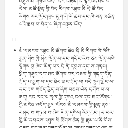
འཐུས་མི་གཉིས་ཡོད། དེར་བརྟེན། དེ་ལྟརའདམས་པ་
དེས་་མཚོ་སྔོན་གྱི་བོད་རིགས་འཐུས་མི་དེ་ཚོ་བོད་
རིགས་རང་སྐྱོང་ཁུལ་དྲུག་གི་ངོ་ཚབ་དང་ཁེ་ཕན་མཚོན་
པའི་རྣམ་པ་མེད་པ་ཞིག་བསྟན་ཡོད།
མི་དམངས་འཐུས་མི་ཚོགས་ཆེན་ནི་མི་རིགས་སོ་སོའི་
རྒྱན་གོས་ཀྱི་ཤོམ་སྟོན་ས་དང་གདོང་རིས་ཙམ་སྟོན་སའི་
སྟེགས་བུ་ཞིག་མིན་པར་དེ་ནི་དབུས་དང་ས་གནས།
སྲིད་གཞུང་དང་མང་ཚོགས་བར་བཅས་ཀྱི་གནད་དོན་
རྩོད་པ་རྒྱག་ས་དང་ཐོབ་ཐང་རྩོད་ས། བདེ་སྡུག་གླེང་ས་
དང་ཐག་གཅོད་བྱེད་ས་ཞིག་བཅས་ཡིན་དགོས་པ་མ་
ཟད། རང་རང་ས་ཁུལ་གྱི་དཀའ་ངལ་དང་མང་ཚོགས་
ཀྱི་མངོན་འདོད་རྒྱལ་ཡོངས་མི་དམངས་ཀྱི་སྔུན་ནས་
བཤད་ས་གཏམ་ས་ཞིག་ཡིན་དགོས། འོན་ཀྱང་། ད་བར་
གྱི་མི་དམངས་འཐུས་མི་ཚོགས་ཆེན་གྱི་རྣམ་པ་ནི་གོས་
བཟང་དང་རྒྱན་བཟང་སྟོན་ས། གཏམ་བཟང་བཤད་ས་