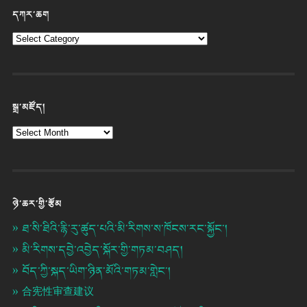
དཀར་ཆག
སྒྲ་མཛོད།
ཉེ་ཆར་གྱི་རྩོམ
ཐ་སི་ཐིའི་རྙི་རུ་ཚུད་པའི་མི་རིགས་ས་ཁོངས་རང་སྐྱོང་།
མི་རིགས་དབྱེ་འབྱེད་སྐོར་གྱི་གཏམ་བཤད།
བོད་ཀྱི་སྐད་ཡིག་ཉིན་མོའི་གཏམ་གླེང་།
合宪性审查建议