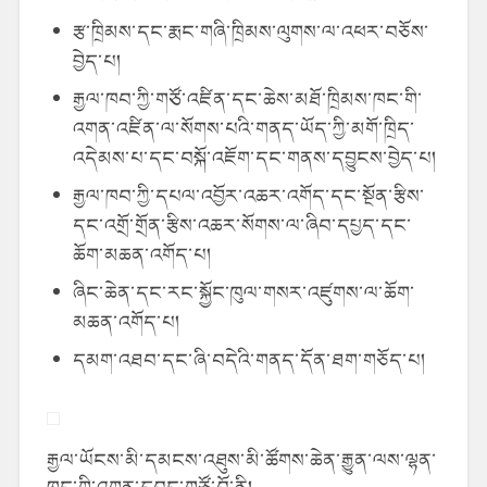
རྩ་ཁྲིམས་དང་རྨང་གཞི་ཁྲིམས་ལུགས་ལ་འཕར་བཅོས་
བྱེད་པ།
རྒྱལ་ཁབ་ཀྱི་གཙོ་འཛིན་དང་ཆེས་མཐོ་ཁྲིམས་ཁང་གི་
འགན་འཛིན་ལ་སོགས་པའི་གནད་ཡོད་ཀྱི་མགོ་ཁྲིད་
འདེམས་པ་དང་བསྐོ་འཇོག་དང་གནས་དབྱུངས་བྱེད་པ།
རྒྱལ་ཁབ་ཀྱི་དཔལ་འབྱོར་འཆར་འགོད་དང་སྔོན་རྩིས་
དང་འགྲོ་གྲོན་རྩིས་འཆར་སོགས་ལ་ཞིབ་དཔྱད་དང་
ཆོག་མཆན་འགོད་པ།
ཞིང་ཆེན་དང་རང་སྐྱོང་ཁུལ་གསར་འཛུགས་ལ་ཆོག་
མཆན་འགོད་པ།
དམག་འཐབ་དང་ཞི་བདེའི་གནད་དོན་ཐག་གཅོད་པ།
རྒྱལ་ཡོངས་མི་དམངས་འཐུས་མི་ཚོགས་ཆེན་རྒྱུན་ལས་ལྷན་
ཁང་གི་འགན་དབང་གཙོ་བོ་ནི།