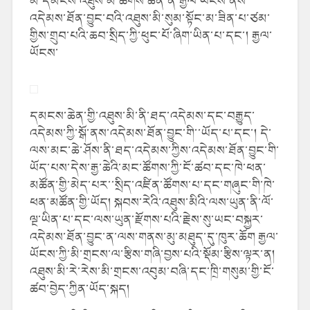
མི་དམངས་འཐུས་མི་ཚོགས་ཆེན་ནི་རྒྱལ་ཡོངས་ནས་
འདེམས་ཐོན་བྱུང་བའི་འཐུས་མི་སུམ་སྟོང་མ་ཟིན་པ་ཙམ་
གྱིས་གྲུབ་པའི་ཆབ་སྲིད་ཀྱི་ཕུང་པོ་ཞིག་ཡིན་པ་དང་། རྒྱལ་
ཡོངས་
དམངས་ཆེན་གྱི་འཐུས་མི་ནི་ཐད་འདེམས་དང་བརྒྱུད་
འདེམས་ཀྱི་སྒོ་ནས་འདེམས་ཐོན་བྱུང་གི་་ཡོད་པ་དང་། དེ་
ལས་མང་ཆེ་ཤོས་ནི་ཐད་འདེམས་ཀྱིས་འདེམས་ཐོན་བྱུང་གི་
ཡོད་པས་དེས་རྒྱ་ཆེའི་མང་ཚོགས་ཀྱི་ངོ་ཚབ་དང་ཁེ་ཕན་
མཚོན་གྱི་མེད་པར་་སྲིད་འཛིན་ཚོགས་པ་དང་གཞུང་གི་ཁེ་
ཕན་མཚོན་གྱི་ཡོད། སྐབས་རེའི་འཐུས་མིའི་ལས་ཡུན་ནི་ལོ་
ལྔ་ཡིན་པ་དང་ལས་ཡུན་རྫོགས་པའི་རྗེས་སུ་ཡང་བསྐྱར་
འདེམས་ཐོན་བྱུང་ན་ལས་གནས་མུ་མཐུད་དུ་ཁུར་ཆོག རྒྱལ་
ཡོངས་ཀྱི་མི་གྲངས་ལ་རྩིས་གཞི་བྱས་པའི་སྡོམ་རྩིས་ལྟར་ན།
འཐུས་མི་རེ་རེས་མི་གྲངས་འབུམ་བཞི་དང་ཁྲི་གསུམ་གྱི་ངོ་
ཚབ་བྱེད་ཀྱིན་ཡོད་སྐད།