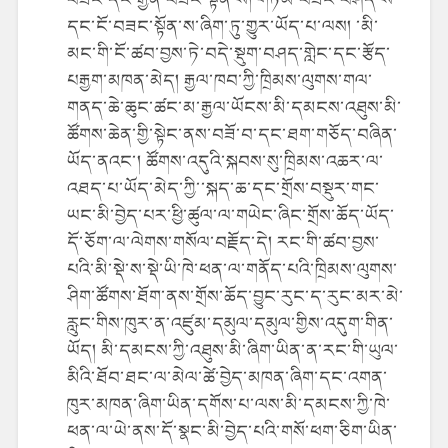
དང་ངོ་བཟང་སྟོན་ས་ཞིག་ཏུ་གྱུར་ཡོད་པ་ལས། ་མི་
མང་གི་ངོ་ཚབ་བྱས་ཏེ་བདེ་སྡུག་བཤད་གླེང་དང་རྩོད་
པརྒྱག་མཁན་མེད། རྒྱལ་ཁབ་ཀྱི་ཁྲིམས་ལུགས་གལ་
གནད་ཆེ་ཆུང་ཚང་མ་རྒྱལ་ཡོངས་མི་དམངས་འཐུས་མི་
ཚོགས་ཆེན་གྱི་སྟེང་ནས་བཟོ་བ་དང་ཐག་གཅོད་བཞིན་
ཡོད་ནའང་། ཚོགས་འདུའི་སྐབས་སུ་ཁྲིམས་འཆར་ལ་
འཐད་པ་ཡོད་མེད་ཀྱི་་སྐད་ཆ་དང་གྲོས་བསྡུར་གང་
ཡང་མི་བྱེད་པར་ཕྱི་ཚུལ་ལ་གཡེང་ཞིང་གྲོས་ཆོད་ཡོད་
དོ་ཅོག་ལ་ལེགས་གསོལ་བརྗོད་དེ། རང་གི་ཚབ་བྱས་
པའི་མི་སྡེ་ས་སྡེ་ཡི་ཁེ་ཕན་ལ་གནོད་པའི་ཁྲིམས་ལུགས་
ཤིག་ཚོགས་ཐོག་ནས་གྲོས་ཆོད་བྱུང་རུང་ད་རུང་མར་མེ་
རླུང་གིས་ཁུར་ན་འཛུམ་དམུལ་དམུལ་གྱིས་འདུག་གིན་
ཡོད། མི་དམངས་ཀྱི་འཐུས་མི་ཞིག་ཡིན་ན་རང་གི་ཡུལ་
མིའི་ཐོབ་ཐང་ལ་མེལ་ཚེ་བྱེད་མཁན་ཞིག་དང་འགན་
ཁུར་མཁན་ཞིག་ཡིན་དགོས་པ་ལས་མི་དམངས་ཀྱི་ཁེ་
ཕན་ལ་ཡེ་ནས་དོ་སྣང་མི་བྱེད་པའི་གསོ་ཕག་ཅིག་ཡིན་