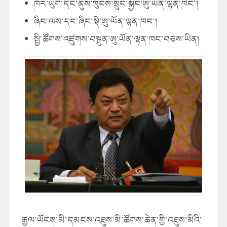
ཁོར་ཡུག་དང་ནུས་ཁུངས་སྲུང་སྐྱོང་ཨུ་ཡོན་ལྷན་ཁང་།
ཞིང་ལས་དང་ཞིང་སྡེ་ཨུ་ཡོན་ལྷན་ཁང་།
སྤྱི་ཚོགས་འཛུགས་བསྐྲུན་ཨུ་ཡོན་ལྷན་ཁང་བཅས་ཡིན།
རྒྱལ་ཡོངས་མི་དམངས་འཐུས་མི་ཚོགས་ཆེན་གྱི་འཐུས་མིའི་