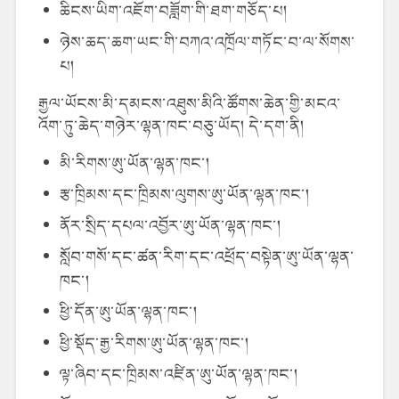
ཆིངས་ཡིག་འཇོག་བཟློག་གི་ཐག་གཅོད་པ།
ཉེས་ཆད་ཆག་ཡང་གི་བཀའ་འཁྲོལ་གཏོང་བ་ལ་སོགས་
པ།
རྒྱལ་ཡོངས་མི་དམངས་འཐུས་མིའི་ཚོགས་ཆེན་གྱི་མངའ་
འོག་ཏུ་ཆེད་གཉེར་ལྷན་ཁང་བཅུ་ཡོད། དེ་དག་ནི།
མི་རིགས་ཨུ་ཡོན་ལྷན་ཁང་།
རྩ་ཁྲིམས་དང་ཁྲིམས་ལུགས་ཨུ་ཡོན་ལྷན་ཁང་།
ནོར་སྲིད་དཔལ་འབྱོར་ཨུ་ཡོན་ལྷན་ཁང་།
སློབ་གསོ་དང་ཚན་རིག་དང་འཕྲོད་བསྟེན་ཨུ་ཡོན་ལྷན་
ཁང་།
ཕྱི་དོན་ཨུ་ཡོན་ལྷན་ཁང་།
ཕྱི་སྡོད་རྒྱ་རིགས་ཨུ་ཡོན་ལྷན་ཁང་།
ལྟ་ཞིབ་དང་ཁྲིམས་འཛིན་ཨུ་ཡོན་ལྷན་ཁང་།