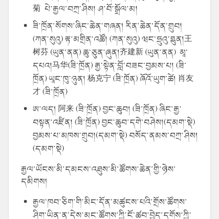
菊 པེ་རྒྱལ་བཀྲ་ཤིས། ཤ་བོ་སྒྲོལ་མ།
ཟི་ཁྲོན་སོགས་ཞིང་ཆེན་གཞན། རིན་ཆེན་དོན་གྲུབ།
(ཀན་སུའུ) རྟ་མགྲིན་འཚོ། (ཀན་སུའུ) ཝང་ཧྲུའུ་ཧྥུན།王
树芬 (ཡུན་ནན) ཆུ་ཅུན་ཞུན།齐建新 (ཡུན་ནན) མཱ་
དཔའ།马华(ཟི་ཁྲོན) རྒྱ་སྟེན་བློ་བཟང་བྱམས་པ། (ཟི་
ཁྲོན) ཡཱང་ཁུ་ཉུན། 杨克宁 (ཟི་ཁྲོན) ཞོའོ་ཡུག་ཚེ། 肖友
才 (ཟི་ཁྲོན)
ཨ་ལད། 阿来 (ཟི་ཁྲོན) བྱང་ཆུབ། (ཟི་ཁྲོན) ཞིང་རྒྱ་
བསྟན་འཛིན། (ཟི་ཁྲོན) བྱང་ཆུབ་དགེ་བཤེས།(དམག་སྡེ)
བྱམས་པ་མཁས་གྲུབ།(དམག་སྡེ) བསོད་ནམས་བཀྲ་ཤིས།
(དམག་སྡེ)
རྒྱལ་ཡོངས་མི་དམངས་འཐུས་མི་ཚོགས་ཆེན་གྱི་ཉེས་
དམིགས།
རྒྱལ་ཁབ་ཅིག་གི་མིང་དོན་མཚུངས་པའི་གྲོས་ཚོགས་
ཤིག་ཡིན་ན་དེས་མང་ཚོགས་ཀྱི་ངོ་ཚབ་བྱེད་དགོས་ཀྱི་