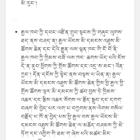
མི་རུང་།
རྒྱལ་ཁབ་ཀྱི་དབང་འཛིན་གྲུབ་སྟངས་ཀྱི་གཞུང་ལུགས་
ཐད་ནས་བཤད་ན། རྒྱལ་ཡོངས་མི་དམངས་འཐུས་མི་
ཚོགས་ཆེན་དང་དེའི་རྒྱུན་ལས་ལྷན་ཁང་གི་ངོ་བོ་ནི་
རྒྱལ་ཁབ་ཀྱི་ཁྲིམས་བཟོ་ལས་ཁང་ ཆགས་ཡོད་པའི་ངོས་
དེ་ན་ནུབ་ཕྱོགས་ཀྱི་གྲོས་ཚོགས་དང་འདྲ་ས་མང་། འོན་
ཀྱང་། དོན་དངོས་ཀྱི་སྟེང་ནས་བལྟས་པ་ཡིན་ན། རྒྱལ་
ཡོངས་མི་དམངས་འཐུས་མི་ཚོགས་ཆེན་གྱིས་ཕྱི་རྒྱལ་གྱི་
གྲོས་ཚོགས་ལྟར་མི་དམངས་ཀྱི་ཚབ་བྱས་ཏེ་ཁྲིམས་
འཆར་དང་རྩིས་འཆར་སོགས་ལ་རྩོད་སྒྲུབ་དང་དགག་
བཞག་མི་བྱེད་པར་ལག་པ་བཀྱགས་ནས་ལེགས་གསོལ་
བརྗོད་པ་ཁོ་ན་བྱེད་པས་ཕྱི་རྒྱལ་བས་རྒྱལ་ཡོངས་མི་
དམངས་འཐུས་མི་ཚོགས་ཆེན་ལ་མཆོད་བཤམས་ཀྱི་མེ་
ཏོག་དང་འགྱིག་གི་ཐམ་ག་ཞེས་པའི་མཚང་མིང་