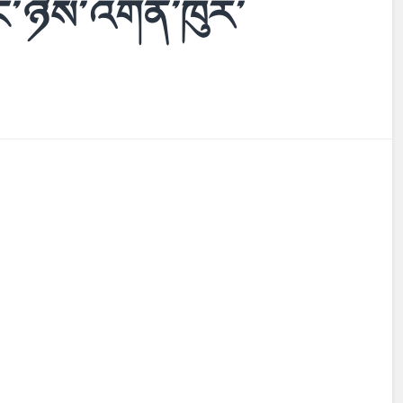
་ཉེས་འགན་ཁུར་