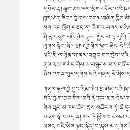
དཔེར་ན། ཆུང་མས་རང་སྲོག་གཅོད་པའི་སྐབས
ཁུར་ཡོད་ཅིང་། ཁྱོ་གས་བསམ་བཞིན་གྱིས
མས་རང་སྲོག་བཅད་ན། ཁྱོ་གར་བསམ་བཞིན
ཤི་རུ་བཅུག་པའི་ཉེས་ལྟུང་་སྐྱེད་པ་ལྟ་བུའོ།
ལུགས་སྟེང་རྩོལ་བྲལ་གྱི་ཉེས་ལྟུང་ཟེར། དེའ
པའི་མི་ལ་ཉེན་ས་ནས་བསྲུང་བར་བྱེད་པ
ནམ་རྣམ་གཡེང་གིས་མ་བསྒྲུབས་པར་གནོད་
ཉེས་འགན་ཁུར་དགོས་པའི་གནད་དེ་ཤེས་
གནས་ཚུལ་གྱི་བྱུང་རིམ་ཞིབ་ཕྲ་མིན་པའི་ས
མོའི་ཁྱོ་ག་ཆང་གིས་བཟི་སྟེ་ཆུང་མར་ཉེ
གིས་ཆུང་མ་ཁང་ཐོག་ནས་མཆོངས་སྟེ་ཚེ་དུ
བཞག་སྟེ་བཤད་ན། གལ་ཏེ་ཁྱོ་གས་བསམ་བཞི
བསད་པའི་ཉེས་ལྟུང་སྐྱེད་པ་སྨྲོས་མ་དགོས་ཤ