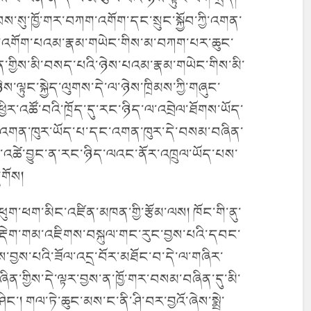
་སུ་ཁྱོ་གར་བཀག་འགོག་དང་སྲུང་སྐྱོབ་ཀྱི་འགན་
་མི་འགོག་པའམ་རྣམ་གཡེང་གིས་མ་བཀག་པར་ཆུང་
་གྱིས་མི་བསད་པའི་ཉེས་པའམ་རྣམ་གཡེང་གིས་མི་
 ཉེས་ལྟུང་སྐྱེད་ལུགས་དེ་ལ་ཉེས་ཁྲིམས་ཀྱི་གཞུང་
ི་ཕྱིར་འཚོ་བའི་ཁྲོད་དུ་རང་ཉིད་ལ་འབྲེལ་ཐོགས་ཡོད་
འི་འགན་ཁུར་ཡོད་པ་དང་འགན་ཁུར་དེ་བསམ་བཞིན་
འཚེ་བྱུང་ན་རང་ཉིད་ལའང་ནོར་འཁྲུལ་ཡོད་པས་
དགོས།
ྐ་ཕུག་ཕག་མིང་འཛིན་མཁན་གྱི་རྩོམ་ལས། ཁོང་གི་ནུ་
ས་བརྡེག་གམ་འཇིགས་བསྐུལ་གང་རུང་བྱས་པའི་དབང་
ས་བྱས་པའི་ཟོལ་འདྲ་བོར་མཐོང་བ་དེ་ལ་གཞིར་
ན་གྱིས་དེ་ལྟར་བྱས་ན་ཁྱོ་གར་བསམ་བཞིན་དུ་མི་
ིང་། གལ་ཏེ་ཆུང་མས་ང་ནི་ཤི་བར་བྱའོ་ཞེས་སྨྲེ་