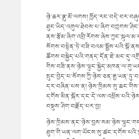
ཉེ་ཆར་༼ནུ་མོ་ལགས། ཁྱོད་རང་བདེ་བར་བཞུད
ཐུང་ཡིད་འགུལ་ཐེབས་པ་ཞིག་བཀླགས་ཤིང་། 
ནས་རྩོམ་ཞིག་འབྲི་རོགས་ཞེས་ཀྱང་སྐུལ་
སོགས་བསྟེན་ཏེ་བཟི་བའམ་སྨྱོས་པའི་སྒོ་ན
ཚོགས་བསྐྱེད་པའི་གནད་དོན་ཇེ་མང་དུ་འ
གིས་བཟི་ནས་ཉེས་ལྟུང་སྐྱེད་མཁན་ལ་གུ
སྲུང་བྱེད་པ་སོགས་ཀྱི་ཉེས་ཅན་རྒྱ་ཡན་
དར་བཞིན་པས་ན། ཉེས་ཁྲིམས་སུ་ཆང་གིས་བ
དགོས་མིན་སྐོར་དང་དེ་ལས་འཕྲོས་པའི་ཉ
བསྡུས་ཤིག་བརྗོད་པར་བྱ།
ཉེས་ཁྲིམས་ནང་ཉེས་བྱས་སམ་ཉེས་ལྟུང་གང
ཐུག་གི་ཡན་ལག་ཡོངས་སུ་ཚང་དགོས་པའི་ག