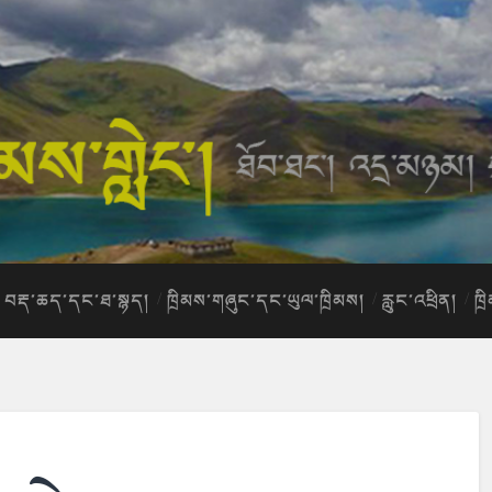
བརྡ་ཆད་དང་ཐ་སྙད།
ཁྲིམས་གཞུང་དང་ཡུལ་ཁྲིམས།
རླུང་འཕྲིན།
ཁྲ