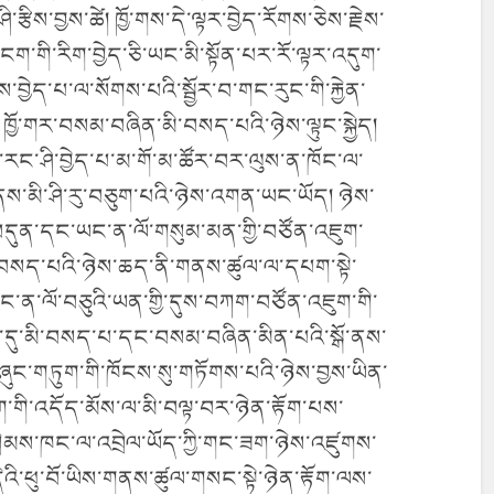
ི་རྩིས་བྱས་ཚེ། ཁྱོ་གས་དེ་ལྟར་བྱེད་རོགས་ཅེས་རྗེས་
ག་གི་རིག་བྱེད་ཅི་ཡང་མི་སྟོན་པར་རོ་ལྟར་འདུག་
བྱེད་པ་ལ་སོགས་པའི་སྦྱོར་བ་གང་རུང་གི་རྐྱེན་
ཁྱོ་གར་བསམ་བཞིན་མི་བསད་པའི་ཉེས་ལྟུང་སྐྱེད།
ས་རང་ཤི་བྱེད་པ་མ་གོ་མ་ཚོར་བར་ལུས་ན་ཁོང་ལ་
ས་མི་ཤི་རུ་བཅུག་པའི་ཉེས་འགན་ཡང་ཡོད། ཉེས་
ལོ་བདུན་དང་ཡང་ན་ལོ་གསུམ་མན་གྱི་བཙོན་འཇུག་
བསད་པའི་ཉེས་ཆད་ནི་གནས་ཚུལ་ལ་དཔག་སྟེ་
ང་ན་ལོ་བཅུའི་ཡན་གྱི་དུས་བཀག་བཙོན་འཇུག་གི་
ུ་མི་བསད་པ་དང་བསམ་བཞིན་མིན་པའི་སྒོ་ནས་
་གཞུང་གཏུག་གི་ཁོངས་སུ་གཏོགས་པའི་ཉེས་བྱས་ཡིན་
ག་གི་འདོད་མོས་ལ་མི་བལྟ་བར་ཉེན་རྟོག་པས་
ྲིམས་ཁང་ལ་འབྲེལ་ཡོད་ཀྱི་གང་ཟག་ཉེས་འཛུགས་
ེའི་ཕུ་བོ་ཡིས་གནས་ཚུལ་གསང་སྟེ་ཉེན་རྟོག་ལས་