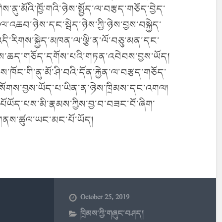
ུ་མོའི་ཁྱོ་གའི་ཉེས་སྤྱོད་ལ་བརྩད་གཅོད་བྱེད་
་འཆབ་ཉེས་དང་སྦེད་ཉེས་ཀྱི་ཉེས་བྱས་བསྐྱེད་
འདི་རིགས་སྐྱེད་མཁན་ལ་ལྕི་ན་ལོ་བཅུ་མན་དང་
ཉེས་ཆད་གཅོད་དགོས་པའི་གཏན་འབེབས་བྱས་ཡོད།
་ཁོང་གི་ནུ་མོ་ཤི་བའི་དོན་རྐྱེན་ལ་བརྩད་གཅོད་
ྲུང་སོགས་བྱས་ཡོད་པ་ཡིན་ན་ཉེས་ཁྲིམས་དང་འགལ།
པོཡོད་པས་མི་རྣམས་ཀྱིས་བྱ་བ་བཟང་བོ་ཞིག་
་གནས་ཚུལ་ཡང་མང་པོ་ཡོད།
October 25, 2019
ཁྲིམས་ཀྱི་གཞུང་བཤད།