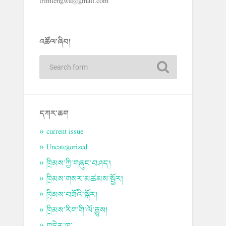
trimlengwa@gmail.com
འཚོལ་ཞིབ།
དཀར་ཆག
current issue
Uncategorized
ཁྲིམས་ཀྱི་གཞུང་བཤད།
ཁྲིམས་གསར་མཚམས་སྦྱོར།
ཁྲིམས་བཟོའི་སྐོར།
ཁྲིམས་རིག་གི་ལོ་རྒྱུས།
གཏེར་ཁ་