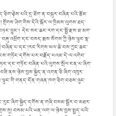
་ཅིག་༽ཅེས་པའི་དྲ་ཐོག་ན་བསྐུར་བཞིན་པའི་རྩོམ་
གྲོགས་ཤིག་གིས་དེའི་སྐོར་ལ་ཁྲིམས་ལུགས་ཐད་
མ་བཏང་བྱུང་། དེང་སང་ཆང་རག་དང་སྨྱོ་རྫས་ཐ་མག་
ས་བརྐུ་འཕྲོག་དང་བསད་རྨས་སོགས་ཀྱི་ཉེས་ལྟུང་སྣ་
གྲོ་བཞིན་པ་དང་།རང་རིགས་ཕལ་ཆེ་བས་ཀྱང་ཆང་
་ཡངས་གཏོང་དགོས་པར་བརྗོད་པའམ་དེ་ལ་འགེབ་
ཏུ་བཏང་དང་གཏོང་བཞིན་པའི་ལུགས་སྲོལ་ངན་པ་ཞིག་
ཟི་ནས་ཉེས་བྱས་སྐྱེད་ན་འགན་ཅི་ཞིག་འཁུར་
ེས་ལྟུང་གི་གནད་དོན་གཞན་ཁག་ཅིག་བཅས་ཉུང་
་རུང་ཞིག་སྐྱེད་དགོས་ན་གཞི་བསམ་སྦྱོར་བ་མཐར་
ྲས་སུ། བསམ་པའི་ཡན་ལག་ལ་ཉེས་བྱས་སྤྱད་པའི་