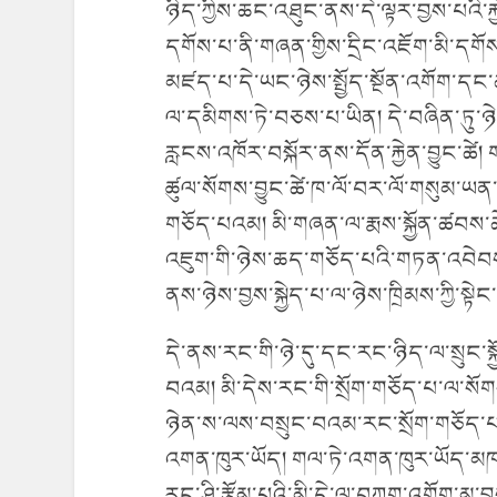
ཉིད་ཀྱིས་ཆང་འཐུང་ནས་དེ་ལྟར་བྱས་པའི་ར
དགོས་པ་ནི་གཞན་གྱིས་དྲིང་འཇོག་མི་དགོས
མཛད་པ་དེ་ཡང་ཉེས་སྤྱོད་སྔོན་འགོག་ད
ལ་དམིགས་ཏེ་བཅས་པ་ཡིན། དེ་བཞིན་ཏུ་ཉེས
རླངས་འཁོར་བསྐོར་ནས་དོན་རྐྱེན་བྱུང་ཚེ། ག
ཚུལ་སོགས་བྱུང་ཚེ་ཁ་ལོ་བར་ལོ་གསུམ་ཡན
གཅོད་པའམ། མི་གཞན་ལ་རྨས་སྐྱོན་ཚབས་ཆ
འཇུག་གི་ཉེས་ཆད་གཅོད་པའི་གཏན་འབེབས
ནས་ཉེས་བྱས་སྐྱེད་པ་ལ་ཉེས་ཁྲིམས་ཀྱི་ས
དེ་ནས་རང་གི་ཉེ་དུ་དང་རང་ཉིད་ལ་སྲུང་སྐ
བའམ། མི་དེས་རང་གི་སྲོག་གཅོད་པ་ལ་སོགས་
ཉེན་ས་ལས་བསྲུང་བའམ་རང་སྲོག་གཅོད་
འགན་ཁུར་ཡོད། གལ་ཏེ་འགན་ཁུར་ཡོད་མཁན
རང་ཤི་རྩོམ་པའི་མི་དེ་ལ་བཀག་འགོག་མ་བྱས