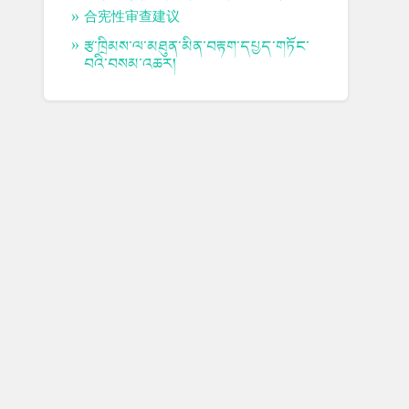
合宪性审查建议
རྩ་ཁྲིམས་ལ་མཐུན་མིན་བརྟག་དཔྱད་གཏོང་
བའི་བསམ་འཆར།