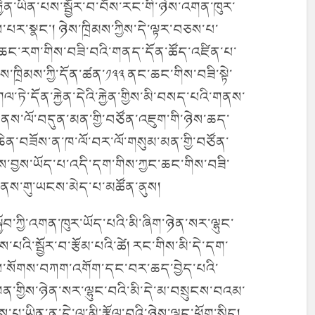
ྐྱེན་ཡིན་པས་སྦྱོར་བ་བོས་རང་གི་ཉེས་འགན་ཁུར་
་པར་སྣང་། ཉེས་ཁྲིམས་ཀྱིས་དེ་ལྟར་བཅས་པ་
ང་ཆང་རག་གིས་བཟི་བའི་གནད་དོན་ཚོད་འཛིན་པ་
་ཁྲིམས་ཀྱི་དོན་ཚན་༡༣༣ ནང་ཆང་གིས་བཟི་སྟེ་
ལ་ཏེ་དོན་རྐྱེན་དེའི་རྐྱེན་གྱིས་མི་བསད་པའི་གནས་
་ནས་ལོ་བདུན་མན་གྱི་བཙོན་འཇུག་གི་ཉེས་ཆད་
ེན་བཟོས་ན་ཁ་ལོ་བར་ལོ་གསུམ་མན་གྱི་བཙོན་
་བྱས་ཡོད་པ་འདི་དག་གིས་ཀྱང་ཆང་གིས་བཟི་
ྟེང་ནས་གུ་ཡངས་མེད་པ་མཚོན་ནུས།
ྱོབ་ཀྱི་འགན་ཁུར་ཡོད་པའི་མི་ཞིག་ཉེན་སར་ལྷུང་
པའི་སྦྱོར་བ་རྩོམ་པའི་ཚེ། རང་གིས་མི་དེ་དག་
པ་སོགས་བཀག་འགོག་དང་བར་ཆད་བྱེད་པའི་
་གྱིས་ཉེན་སར་ལྷུང་བའི་མི་དེ་མ་བསྲུངས་བའམ་
་པ་ཡིན་ན་དེ་ལ་མི་རྩོལ་བའི་ཉེས་ལྟུང་ཕོག་སྲིད།