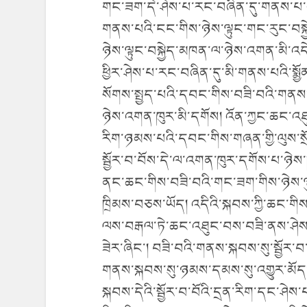
གང་ཟག་དེ་ཤེས་པ་རང་བཞིན་དུ་གནས་པ་ཞི
གནས་པའི་ངང་གིས་ཉེས་ལྟུང་གང་རུང་བསྐྱེ
ཉེས་ལྟུང་བསྐྱེད་མཁན་ལ་ཉེས་འགན་མི་འད
ཕྱིར་ཤེས་པ་རང་བཞིན་དུ་མི་གནས་པའི་སྨྱ
སོགས་སྤྱད་པའི་དབང་གིས་བཟི་བའི་གནས་སྐ
ཉེས་འགན་ཁུར་མི་དགོས། འོན་ཀྱང་ཆང་འཐ
རིག་ཉམས་པའི་དབང་གིས་གཞན་གྱི་ལུས་སྲོག་
སྦྱོར་བ་བོས་དེ་ལ་འགན་ཁུར་དགོས་པ་ཉེས་ཁ
ནང་ཆང་གིས་བཟི་བའི་གང་ཟག་གིས་ཉེས་ལྟ
ཁྲིམས་བཅས་ཡོད། འདིའི་སྐབས་ཀྱི་ཆང་གིས
ལས་བརྒལ་ཏེ་ཆང་འཐུང་བས་བཟི་ནས་ཤེས
ཟེར་ཞིང་། བཟི་བའི་གནས་སྐབས་སུ་སྦྱོར་
གནས་སྐབས་སུ་ཉམས་དམས་སུ་འགྱུར་མོད
སྐབས་དེའི་སྦྱོར་བ་བོའི་དྲན་རིག་དང་ཤེས