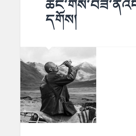
ཆང་གིས་བཟི་ནའང
དགོས།