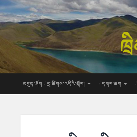
མདུན་ཤོག
དྲ་ཚིགས་འདིའི་སྐོར།
དཀར་ཆག