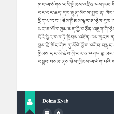
ཁང་ལ་སོགས་པའི་ཁྲིམས་འཛིན་ལས་ཁང་གིས་ན
པར་བར་ཆད་དང་རྫུན་སོགས་སྨྲས་ན། ཁོང་ལ
སྲིད་པ་དང་། ཉེས་ཁྲིམས་ལྟར་ན་ཉེས་བྱས་
ཡང་ན་ལོ་གསུམ་མན་གྱི་བཙོན་འཇུག་གི་
དེའི་ཕྱིར་གལ་ཏེ་ཁྲིམས་འཛིན་ལས་ཁུངས་ནས
བྱས་ཚེ་ཁོང་གིས་ནུ་མོའི་ཁྱོ་ག་འགེབ་བས
ཁྲིམས་དང་མི་ཆོས་ཀྱི་བར་ན་འགལ་ཟླ་མང་
བསྒྲུབ་བསམ་ནས་ཉེས་ཁྲིམས་ལ་ཕོག་པའི
Dolma Kyab