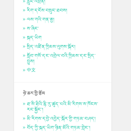
རླུང་འཕྲིན།
རིག་དངོས་བསྲུང་ཐབས།
ལས་ཀའི་གན་རྒྱ།
ས་ཞིང་
སྐད་ཡིག
སྲིད་འཛིན་ཁྲིམས་ལུགས་སྐོར།
སློབ་གསོ་དང་འབྲེལ་བའི་ཁྲིམས་དང་སྲིད་
བྱུས།
中文
ཉེ་ཆར་གྱི་རྩོམ
ཐ་སི་ཐིའི་རྙི་རུ་ཚུད་པའི་མི་རིགས་ས་ཁོངས་
རང་སྐྱོང་།
མི་རིགས་དབྱེ་འབྱེད་སྐོར་གྱི་གཏམ་བཤད།
བོད་ཀྱི་སྐད་ཡིག་ཉིན་མོའི་གཏམ་གླེང་།