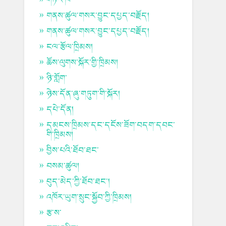
གནས་ཚུལ་གསར་བྱུང་དཔྱད་བརྗོད།
གནས་ཚུལ་གསར་བྱུང་དཔྱད་བརྗོད།
ངལ་རྩོལ་ཁྲིམས།
ཆོས་ལུགས་སྐོར་གྱི་ཁྲིམས།
ཉི་གློག་
ཉེས་དོན་ཞུ་གཏུག་གི་སྐོར།
དཔེ་དོན།
དམངས་ཁྲིམས་དང་དངོས་ཟོག་བདག་དབང་
གི་ཁྲིམས།
བྱིས་པའི་ཐོབ་ཐང་
བསམ་ཚུལ།
བུད་མེད་ཀྱི་ཐོབ་ཐང་།
འཁོར་ཡུག་སྲུང་སྐྱོབ་ཀྱི་ཁྲིམས།
རྩ་ས་