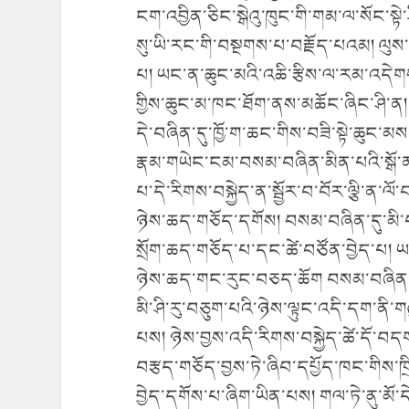
ངག་འབྱིན་ཅིང་སྒེའུ་ཁུང་གི་གམ་ལ་སོང་སྟེ་ཤ
སུ་ཡི་རང་གི་བསྔགས་པ་བརྗོད་པའམ། ལུས་ང
པ། ཡང་ན་ཆུང་མའི་འཆི་རྩིས་ལ་རམ་འདེགས་
གྱིས་ཆུང་མ་ཁང་ཐོག་ནས་མཆོང་ཞིང་ཤི་ན། 
དེ་བཞིན་དུ་ཁྱོ་ག་ཆང་གིས་བཟི་སྟེ་ཆུང་མ
རྣམ་གཡེང་ངམ་བསམ་བཞིན་མིན་པའི་སྒོ་ན
པ་དེ་རིགས་བསྐྱེད་ན་སྦྱོར་བ་བོར་ལྕི་ན་
ཉེས་ཆད་གཅོད་དགོས། བསམ་བཞིན་དུ་མི་
སྲོག་ཆད་གཅོད་པ་དང་ཚེ་བཙོན་བྱེད་པ། ཡ
ཉེས་ཆད་གང་རུང་བཅད་ཆོག བསམ་བཞིན་ད
མི་ཤི་རུ་བཅུག་པའི་ཉེས་ལྟུང་འདི་དག་ནི
པས། ཉེས་བྱས་འདི་རིགས་བསྐྱེད་ཚེ་དོ་བད
བརྩད་གཅོད་བྱས་ཏེ་ཞིབ་དཔྱོད་ཁང་གིས་ཁ
བྱེད་དགོས་པ་ཞིག་ཡིན་པས། གལ་ཏེ་ནུ་མོ་ད