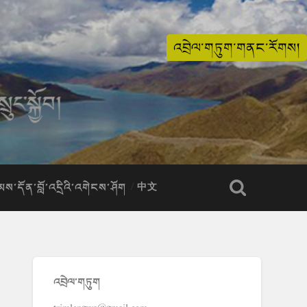
འབྲེལ་གཏུག་གནང་རོགས།
ིམས་དོན་བློ་འདྲིའི་འགེངས་ཤོག
中文
འབྲེལ་གཏུག