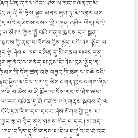
ག་ཡིན་དགོས་ཤིང་། ཤེས་པ་རང་བཞིན་དུ་མི་
ད་ན་དེ་ནི་ཉེས་ལྟུང་མཐར་ཐུག་ཏུ་མི་འགྱུར་བས་
ེད་པའི་དམིགས་བསལ་གྱི་གཏན་འཁེལ་ཡོད། དེའི་
ོན་པ་སོགས་ཀྱིས་སྨྱོ་བའི་གནས་སྐབས་དང་སྨན་
བས་ཀྱི་ནད་པ་སོགས་ཀྱིས་སྐྱེད་པའི་ཉེས་སྤྱོད་ལ་
ུང་སྟེ་ཤེས་པ་རང་བཞིན་དུ་མི་གནས་པའམ་དྲན་
རྒྱུ་ནོར་ལ་གནོད་པ་བྱས་དེ་ཉེས་བྱས་སྐྱེད་ན་
ྲིམས་ཀྱི་དོན་ཚན་བཅོ་བརྒྱད་ཀྱི་ཚན་པ་བཞི་བའི་
ུང་སྐྱེད་ན་ངེས་པར་དུ་ཉེས་འགན་ཁུར་དགོས་ཞེས་
་བཟི་བ་ཞེས་པ་ནི་སྦྱོར་བ་བོས་རང་གི་ཐེག་ཚད་
་པ་རང་བཞིན་དུ་མི་གནས་པའི་གནས་སྐབས་དེ་ལ་
བ་བོའི་དྲན་རིག་དང་དབང་ཤེས་སོགས་ཀྱི་ནུས་པ་
་ཀྱང་རྩ་བ་ཉིད་ནས་ཉམས་མེད་པ་དང་། མ་ཟད་
་པ་རང་བཞིན་དུ་མི་གནས་པ་དེ་ཡང་སྦྱོར་བ་བོ་རང་