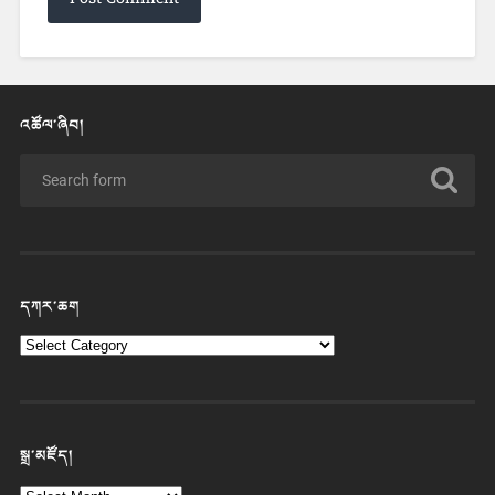
འཚོལ་ཞིབ།
དཀར་ཆག
སྒྲ་མཛོད།