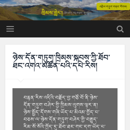
འབྲེལ་གཏུག་གནང་རོགས།
ཉེས་དོན་གཏུག་ཁྲིམས་སྐབས་ཀྱི་ཐོབ་
ཐང་འགའ་མཚོན་པའི་དཔེ་རིས།
བརྙན་རིས་འདིའི་བརྗོད་བྱ་གཙོ་བོ་ནི་ཉེས་
དོན་གཏུག་བཤེར་གྱི་ཁྲིམས་ལུགས་ལྟར་ན།
ཉེས་སྤྱོད་དོགས་གཞི་ཡོད་པ་མིའམ་གྱོད་པ་
བཅས་ལ་ཉེས་དོན་གཏུག་བཤེར་གྱི་བརྒྱུད་
རིམ་སོ་སོའི་ཁྲོད་དུ་ཐོབ་ཐང་གང་དག་ཡོད་པ་