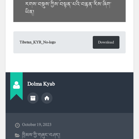
རགས་བསྡུས་ཀྱིས་བསྟན་པའི་བརྙན་རིས་ཞིག་
ཡིན།
Tibetan_KYR_No-logo
Download
Dolma Kyab
October 19, 2023
ཁྲིམས་ཀྱི་གཞུང་བཤད།