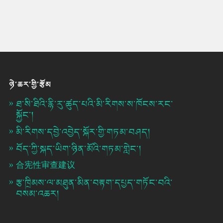
ཉེ་ཆར་གྱི་རྩོམ
ཐ་སི་ཐིའི་རྙི་རུ་ཚུད་པའི་མི་རིགས་ས་ཁོངས་རང་
སྐྱོང་།
མི་རིགས་དབྱེ་འབྱེད་སྐོར་གྱི་གཏམ་བཤད།
བོད་ཀྱི་སྐད་ཡིག་ཉིན་མོའི་གཏམ་གླེང་།
合宪性审查建议
རྩ་ཁྲིམས་ལ་མཐུན་མིན་བརྟག་དཔྱད་གཏོང་བའི་
བསམ་འཆར།