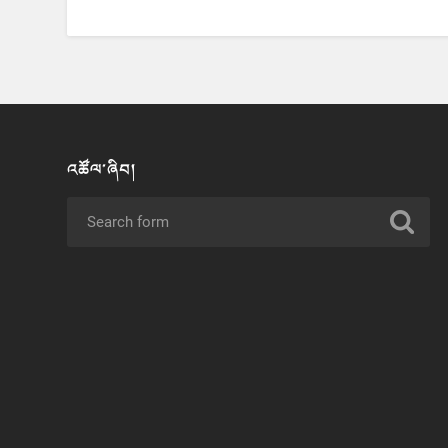
འཚོལ་ཞིབ།