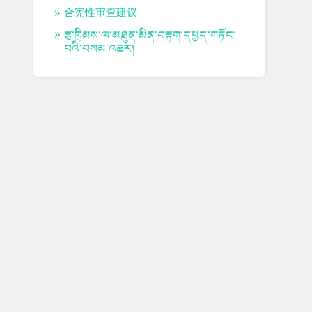
合宪性审查建议
རྩ་ཁྲིམས་ལ་མཐུན་མིན་བརྟག་དཔྱད་གཏོང་
བའི་བསམ་འཆར།