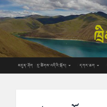
མདུན་ཤོག
དྲ་ཚིགས་འདིའི་སྐོར།
དཀར་ཆག