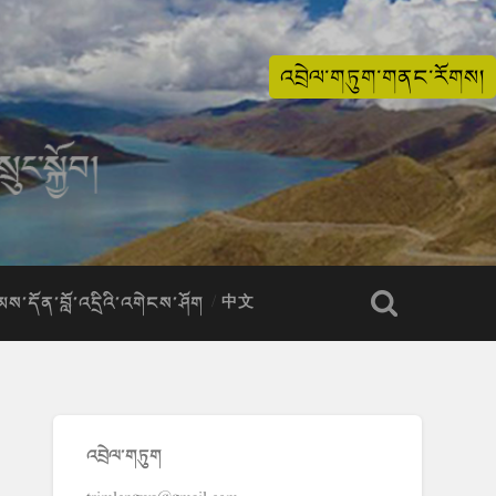
འབྲེལ་གཏུག་གནང་རོགས།
ིམས་དོན་བློ་འདྲིའི་འགེངས་ཤོག
中文
འབྲེལ་གཏུག