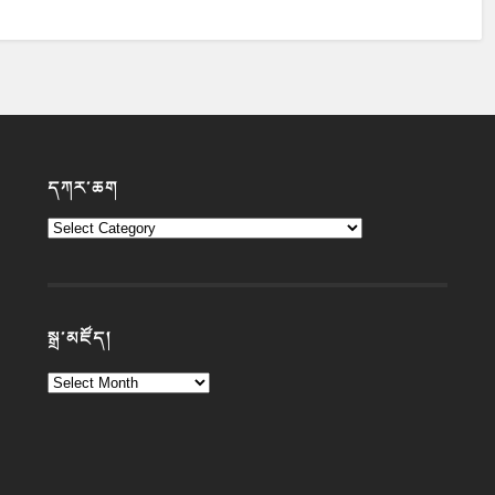
དཀར་ཆག
སྒྲ་མཛོད།