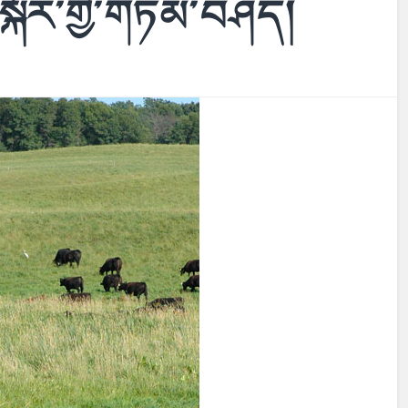
་སྐོར་གྱི་གཏམ་བཤད།