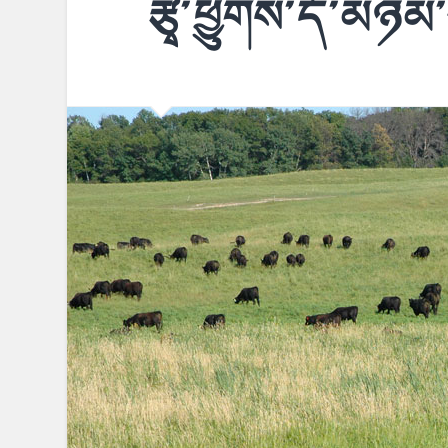
རྩྭ་ཕྱུགས་དོ་མཉམ