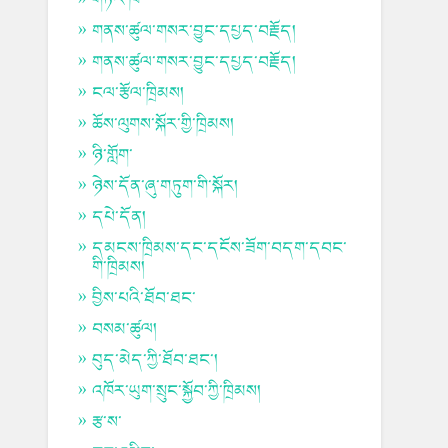
གནས་ཚུལ་གསར་བྱུང་དཔྱད་བརྗོད།
གནས་ཚུལ་གསར་བྱུང་དཔྱད་བརྗོད།
ངལ་རྩོལ་ཁྲིམས།
ཆོས་ལུགས་སྐོར་གྱི་ཁྲིམས།
ཉི་གློག་
ཉེས་དོན་ཞུ་གཏུག་གི་སྐོར།
དཔེ་དོན།
དམངས་ཁྲིམས་དང་དངོས་ཟོག་བདག་དབང་
གི་ཁྲིམས།
བྱིས་པའི་ཐོབ་ཐང་
བསམ་ཚུལ།
བུད་མེད་ཀྱི་ཐོབ་ཐང་།
འཁོར་ཡུག་སྲུང་སྐྱོབ་ཀྱི་ཁྲིམས།
རྩ་ས་