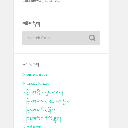
trimlengwa@gmail.com
འཚོལ་ཞིབ།
དཀར་ཆག
current issue
Uncategorized
ཁྲིམས་ཀྱི་གཞུང་བཤད།
ཁྲིམས་གསར་མཚམས་སྦྱོར།
ཁྲིམས་བཟོའི་སྐོར།
ཁྲིམས་རིག་གི་ལོ་རྒྱུས།
གཏེར་ཁ་