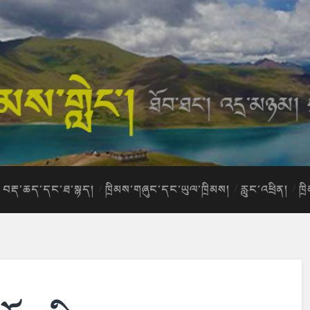
བརྡ་ཆད་དང་ཐ་སྙད།
ཁྲིམས་གཞུང་དང་ཡུལ་ཁྲིམས།
རླུང་འཕྲིན།
ཁྲ