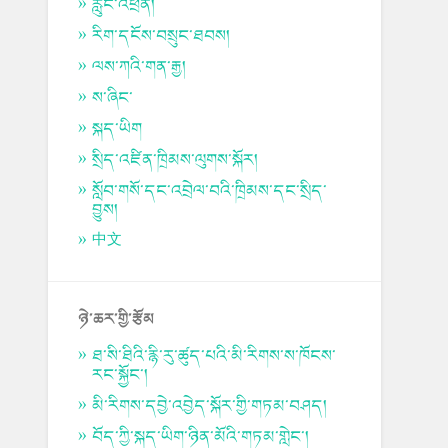
རླུང་འཕྲིན།
རིག་དངོས་བསྲུང་ཐབས།
ལས་ཀའི་གན་རྒྱ།
ས་ཞིང་
སྐད་ཡིག
སྲིད་འཛིན་ཁྲིམས་ལུགས་སྐོར།
སློབ་གསོ་དང་འབྲེལ་བའི་ཁྲིམས་དང་སྲིད་
བྱུས།
中文
ཉེ་ཆར་གྱི་རྩོམ
ཐ་སི་ཐིའི་རྙི་རུ་ཚུད་པའི་མི་རིགས་ས་ཁོངས་
རང་སྐྱོང་།
མི་རིགས་དབྱེ་འབྱེད་སྐོར་གྱི་གཏམ་བཤད།
བོད་ཀྱི་སྐད་ཡིག་ཉིན་མོའི་གཏམ་གླེང་།