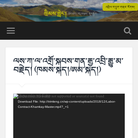
འབྲེལ་གཏུག་གནང་རོགས།
ལས་ཀ་ལ་འགྲོ་སྐབས་གན་རྒྱ་འབྲི་རྒྱུ་མ་
བརྗེད། (ཁམས་སྐད།/ཨམ་སྐད།)
Video
Media error: Format(s) not supported or source(s) not found
Download File: http://trimleng.cn/wp-content/uploads/2018/12/Labor-
Player
Contract-Khamkay-Master.mp4?_=1