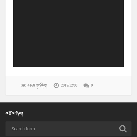
4168 ལྟ་ཞིབ།
2018/12/03
0
འཚོལ་ཞིབ།