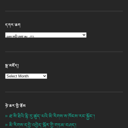
དཀར་ཆག
སྒྲ་མཛོད།
ཉེ་ཆར་གྱི་རྩོམ
ཐ་སི་ཐིའི་རྙི་རུ་ཚུད་པའི་མི་རིགས་ས་ཁོངས་རང་སྐྱོང་།
མི་རིགས་དབྱེ་འབྱེད་སྐོར་གྱི་གཏམ་བཤད།