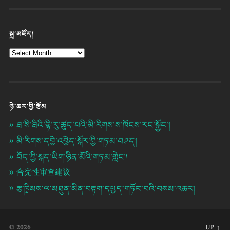
སྒྲ་མཛོད།
ཉེ་ཆར་གྱི་རྩོམ
ཐ་སི་ཐིའི་རྙི་རུ་ཚུད་པའི་མི་རིགས་ས་ཁོངས་རང་སྐྱོང་།
མི་རིགས་དབྱེ་འབྱེད་སྐོར་གྱི་གཏམ་བཤད།
བོད་ཀྱི་སྐད་ཡིག་ཉིན་མོའི་གཏམ་གླེང་།
合宪性审查建议
རྩ་ཁྲིམས་ལ་མཐུན་མིན་བརྟག་དཔྱད་གཏོང་བའི་བསམ་འཆར།
© 2026
UP ↑