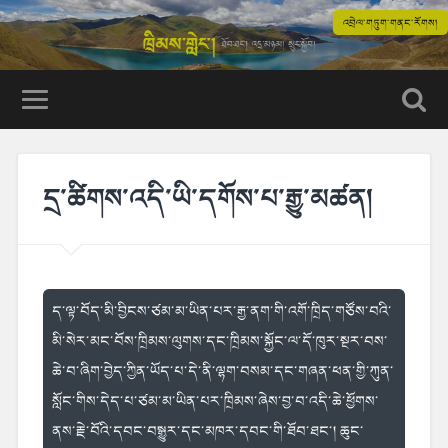
འབྲེལ་གཏུག་གནང་རོགས།
དྲ་ཚིགས་འདི་ཡི་དགོས་པ་རྒྱུ་མཚན།
ད་ལྟ་བོད་མི་བྱིངས་ཙམ་མ་ཡིན་པར་
རྒྱ་ནག་གི་འགོ་ཁྲིད་གཙོས་བའི་
མི
་སེར་མང་བོས་ཁྲིམས་ལུགས་དང་ཁྲིམས་སྐྱོང་ལ་དོ་ཁུར་སྔར་བས་
ཆེ་བ་
ཞིག་བྱེད་ཀྱིན་ཡོད་པ་དེ་ནི་ལྷག་
བསམ་དང་གཞན་ཕན་གྱི་ཀུན་
སློང་གི
ས་དེད་པ་ཙམ་མ་ཡིན་པར་ཁྲིམས་ཞེས་
བྱ་བ་འདི་ཆེ་ཕྱོགས་
ནས་རྗེ་བོའི་
དབང་བསྒྱུར་དང་མཁར་དབང་གི་ཐོབ་
ཐང་། ཆུང་