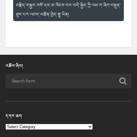
བརྗི
ད་བསྐྱར་གསོ་དང་མ་འོངས་བར་བདེ་
སྐྱིད་ཀྱི་ལམ་ཀ་ཞིག་བསྐྲུན་
ཐུབ་
པར་འབད་བརྩོན་བྱེད་རྒྱུ་ཡིན།
འཚོལ་ཞིབ།
དཀར་ཆག