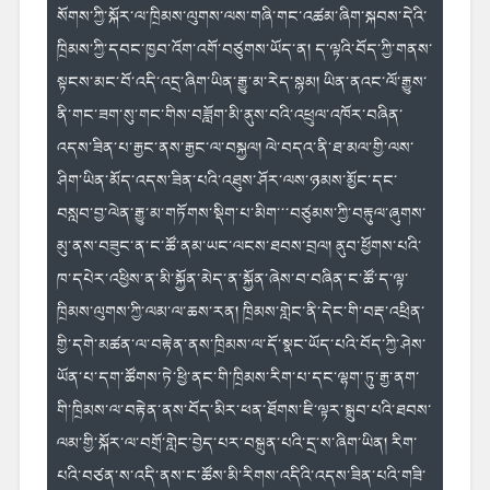
སོགས་ཀྱི་སྐོར་ལ་
ཁྲིམས་ལུགས་ལས་གཞི་གང་འཚམ་ཞིག་
སྐབས་དེའི་
ཁྲིམས་ཀྱི་དབང་ཁྱབ་འོ
ག་འགོ་བཙུགས་ཡོད་ན། ད་ལྟའི་
བོད་ཀྱི་གནས་
སྟངས་མང་བོ་འདི་འདྲ
་ཞིག་ཡིན་རྒྱུ་མ་རེད་སྙམ། ཡིན་
ནའང་ལོ་རྒྱུས་
ནི་གང་ཟག་སུ་གང་གི
ས་བཟློག་མི་ནུས་བའི་འཕྲུལ་འཁོར་
བཞིན་
འདས་ཟིན་པ་རྒྱང་ནས་རྒྱང་ལ་
བསྐྱལ། ལེ་བདའ་ནི་ཐ་མལ་གྱི་ལས་
ཤིག་ཡིན་མོད་འདས་ཟིན་པའི་འཐུས་
ཤོར་ལས་ཉམས་མྱོང་དང་
བསླབ་བྱ་ལེ
ན་རྒྱུ་མ་གཏོགས་སྡིག་པ་མིག་་་བཙུ
མས་ཀྱི་བརྟུལ་ཞུགས་
མུ་ནས་བཟུང་
ན་ང་ཚོ་ནམ་ཡང་ལངས་ཐབས་བྲལ། ནུབ་
ཕྱོགས་པའི་
ཁ་དཔེར་འཕྱིས་ན་མི་སྐྱོ
ན་མེད་ན་སྐྱོན་ཞེས་བ་བཞིན་ང་ཚོ་
ད་ལྟ་
ཁྲིམས་ལུགས་ཀྱི་ལམ་ལ་ཆས་
རན། ཁྲིམས་གླེང་ནི་དེང་གི་བརྡ་
འཕྲིན་
གྱི་དགེ་མཚན་ལ་བརྟེན་ནས་
ཁྲིམས་ལ་དོ་སྣང་ཡོད་པའི་བོད་ཀྱི
་ཤེས་
ཡོན་པ་དག་ཚོགས་ཏེ་ཕྱི་ནང་
གི་ཁྲིམས་རིག་པ་དང་ལྷག་ཏུ་རྒྱ་
ནག་
གི་ཁྲིམས་ལ་བརྟེན་ནས་བོད་མིར་ཕན་ཐོགས་ཇི་ལྟར་སྒྲུབ་པའི་
ཐབས་
ལམ་གྱི་སྐོར་ལ་བགྲོ་གླེང་བྱེ
ད་པར་བསྐྲུན་པའི་དྲ་ས་ཞིག་ཡིན། རི
ག་
པའི་བཙན་ས་འདི་ནས་ང་ཚོས་མི་རི
གས་འདིའི་འདས་ཟིན་པའི་གཟི་