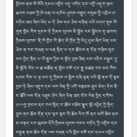
ཕྱོགས་ནས་སོ་སོའི་དཔལ་
འབྱོར་འདུ་འགོད་དང་འགྲོ་འདུག་
ཉལ་
ཆགས་བཅས་ཀྱི་ཁེ་ཕན་ལ་དངོས་ཤུ
གས་བརྒྱུད་གསུམ་གྱི་འབྲེལ་བ་
གཏི
ང་ཟབ་ཞིག་ཡོད་པ་དེ་ཤེས་དང་ཤེས་
བཞིན་པའི་བདག་སྲུང་གི་
ཀུན་སློང་
གིས་དྲངས་ཏེ་ཁྲིམས་ལུགས་མི་སྦྱོ
ང་རང་སྦྱོངས་སུ་ཆགས། 
ཁྲིམས་ལུགས་
་ནི་ཁེ་གྱོང་གི་རྩེད་མོ་ཁྲོད་ཀྱི
་བེའུ་བུམ་ཞིག་ཡིན་པས་
ཤེས་ན་རང་
གཞན་ལ་ཕན་སྲིད་པ་དང་རྨོངས་ན་དོ
ན་གཉིས་ཕུང་
བར་བྱེད་སྲིད་པ་ལོ་
རྒྱུས་ཀྱིས་ར་སྤྲོད་བྱས་ཟིན་པས་
འདིར་བསྐྱར་ཏུ་
མི་སྤྲོའོ། བོད་ལ་ཆ་མཚོན་ན་སློབ་གསོ་དང་རྒྱུ་མཚན་གང་མང་གིས་
དབང་གིས་ད་ལྟ་
བར་དུ་ཁྲིམས་ལ་སྒྲིག་གཞི་ལྡན་
པའི་སྒོ་ནས་དོ་སྣང་
བྱས་ཏེ་ཞིབ་
འཇུག་དང་ལག་ལེན་གྱི་འགོ་བརྩམས་
ཐུབ་མེད། དེས་ནི་
ང་ཚོའི་ལས་དོན་འཐུས་ཤོར་ཞིག་ཡིན་ཙང་ངོས་ལེན་བྱེད་དགོ
ས། 
༡༩༨༠གྱ་གྲངས་ནང་གལ་སྲིད་ང་ཚོས་
བཅོས་སྒྱུར་སྒོ་འབྱེད་ཀྱི་སྲིད་
བྱུས་ནང་ཆོས་དོན་དང་ལྟར་སྣང་གི་
ཆོས་རིག་ཁོ་ནར་མགོ་ཐོམ་ནས་
མ་བསྡད་པར་སྐབས་དེའི་ཁྲིམས་ལུགས་གསར་
གཏོད་ཀྱི་འགྲོས་དང་
བསྟུན་ནས་ཆོ
ས་དོན་ལས་གཞན་པའི་སློབ་གསོ་དང་
དཔལ་འབྱོར་