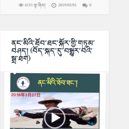
6151 ལྟ་ཞིབ།
2019/03/01
0
ནང་མིའི་ཐོབ་ཐང་སྐོར་གྱི་གཏམ་
བཤད། (བོད་སྐད་དུ་བསྒྱུར་བའི་
སྒྲ་ཐག)