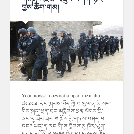
བྱས་ཆོག་གམ།
Your browser does not support the audio
element. དེང་སྐབས་བོད་ཀྱི་ས་ཁུལ་ན་མི་མང་
གིས་སྐད་ཕྲན་དང་མགྱོགས་ཕྲན་སོགས་ཀྱི་
ནང་དུ་ཐོབ་ཐང་གི་སྐོར་གྱི་གཏམ་བཤད་པ་
དང་། ཡང་ན་རང་གི་ས་ཕྱོགས་སུ་ཁོར་ཡུག་
གཙང་བཟོའི་བྱ་འགུལ་སྤེལ་བ། དམངས་ཁྲོད་