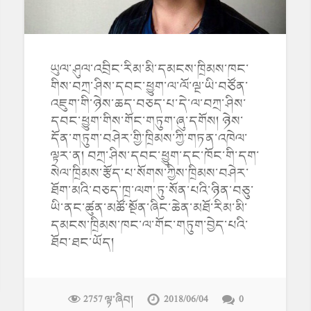
ཡུལ་ཤུལ་འབྲིང་རིམ་མི་དམངས་ཁྲིམས་ཁང་
གིས་བཀྲ་ཤིས་དབང་ཕྱུག་ལ་ལོ་ལྔ་ཡི་བཙོན་
འཇུག་གི་ཉེས་ཆད་བཅད་པ་དེ་ལ་བཀྲ་ཤིས་
དབང་ཕྱུག་གིས་གོང་གཏུག་ཞུ་དགོས། ཉེས་
དོན་གཏུག་བཤེར་གྱི་ཁྲིམས་ཀྱི་གཏན་འཁེལ་
ལྟར་ན། བཀྲ་ཤིས་དབང་ཕྱུག་དང་ཁོང་གི་དག་
སེལ་ཁྲིམས་རྩོད་པ་སོགས་ཀྱིས་ཁྲིམས་བཤེར་
ཐོག་མའི་བཅད་ཁྲ་ལག་ཏུ་སོན་པའི་ཉིན་བཅུ་
ཡི་ནང་ཚུན་མཚོ་སྔོན་ཞིང་ཆེན་མཐོ་རིམ་མི་
དམངས་ཁྲིམས་ཁང་ལ་གོང་གཏུག་བྱེད་པའི་
ཐོབ་ཐང་ཡོད།
2757 ལྟ་ཞིབ།
2018/06/04
0