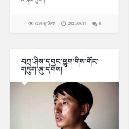
8291 ལྟ་ཞིབ།
2021/09/14
0
བཀྲ་ཤིས་དབང་ཕྱུག་གིས་གོང་
གཏུག་ཞུ་དགོས།