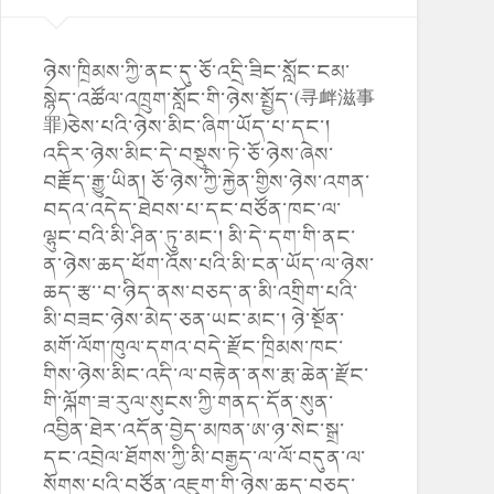
ཉེས་ཁྲིམས་ཀྱི་ནང་དུ་ཅོ་འདྲི་ཟིང་སློང་ངམ་
སྙེད་འཚོལ་འཁྲུག་སློང་གི་ཉེས་སྤྱོད་(寻衅滋事
罪)ཅེས་པའི་ཉེས་མིང་ཞིག་ཡོད་པ་དང་།
འདིར་ཉེས་མིང་དེ་བསྡུས་ཏེ་ཅོ་ཉེས་ཞེས་
བརྗོད་རྒྱུ་ཡིན། ཅོ་ཉེས་ཀྱི་རྐྱེན་གྱིས་ཉེས་འགན་
བདའ་འདེད་ཐེབས་པ་དང་བཙོན་ཁང་ལ་
ལྷུང་བའི་མི་ཤིན་ཏུ་མང་། མི་དེ་དག་གི་ནང་
ན་ཉེས་ཆད་ཕོག་འོས་པའི་མི་ངན་ཡོད་ལ་ཉེས་
ཆད་རྩ་་བ་ཉིད་ནས་བཅད་ན་མི་འགྲིག་པའི་
མི་བཟང་ཉེས་མེད་ཅན་ཡང་མང་། ཉེ་སྔོན་
མགོ་ལོག་ཁུལ་དགའ་བདེ་རྫོང་ཁྲིམས་ཁང་
གིས་ཉེས་མིང་འདི་ལ་བརྟེན་ནས་རྨ་ཆེན་རྫོང་
གི་ལྐོག་ཟ་རུལ་སུངས་ཀྱི་གནད་དོན་སུན་
འབྱིན་ཐེར་འདོན་བྱེད་མཁན་ཨ་ཉ་སེང་སྒྲ་
དང་འབྲེལ་ཐོགས་ཀྱི་མི་བརྒྱད་ལ་ལོ་བདུན་ལ་
སོགས་པའི་བཙོན་འཇུག་གི་ཉེས་ཆད་བཅད་