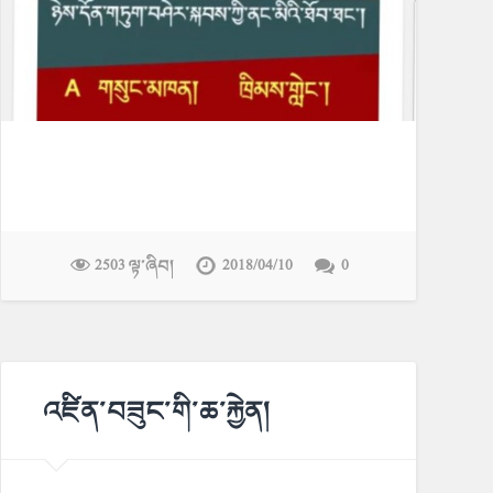
2503 ལྟ་ཞིབ།
2018/04/10
0
འཛིན་བཟུང་གི་ཆ་རྐྱེན།