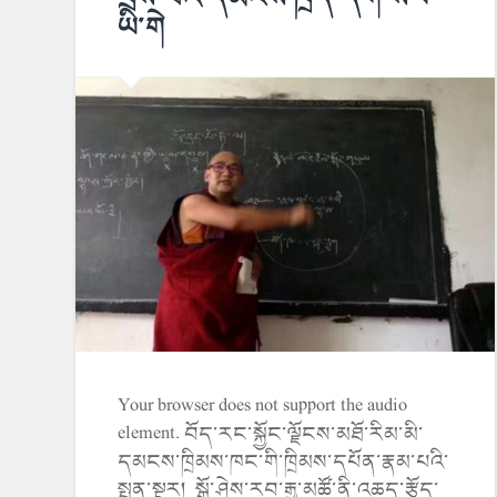
ཡི་གེ
Your browser does not support the audio
element. བོད་རང་སྐྱོང་ལྗོངས་མཐོ་རིམ་མི་
དམངས་ཁྲིམས་ཁང་གི་ཁྲིམས་དཔོན་རྣམ་པའི་
སྤྱན་སྔར། སྒོ་ཤེས་རབ་རྒྱ་མཚོ་ནི་འཆད་རྩོད་