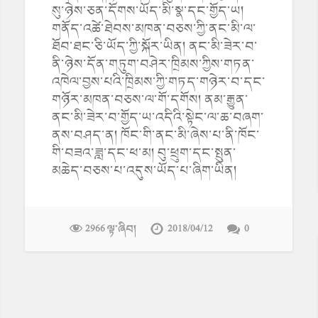
སུ་ཉེས་ཅན་དོགས་ཡོད་མི་སྣ་དང་གྱོད་ཡ།
གནོད་འཚེ་ཐེབས་མཁན་བཅས་ཀྱི་ནང་མི་ལ་
ཐོབ་ཐང་ཅི་ཡོད་ཀྱི་སྐོར་ཡིན། ནང་མི་ཟེར་བ་
ནི་ཉེས་དོན་གཏུག་བཤེར་ཁྲིམས་ཀྱིས་གཏན་
འཁེལ་བྱས་པའི་ཁྲིམས་ཀྱི་གཏད་གཉེར་བ་དང་
གཉོར་མཁན་བཅས་ལ་གོ་དགོས། ནམ་རྒྱུན་
ནང་མི་ཟེར་བ་གྱོད་ཡ་འདིའི་སྟེང་ལ་ཆ་བཞག་
ནས་བཤད་ན། ཁོང་གི་ནང་མི་ཞེས་པ་ནི་ཁོང་
གི་བཟའ་ཟླ་དང་ཕ་མ། བུ་ཕྲུག་དང་སྤུན་
མཆེད་བཅས་པ་འདུས་ཡོད་པ་ཞིག་ཡིན།
2966 ལྟ་ཞིབ།
2018/04/12
0