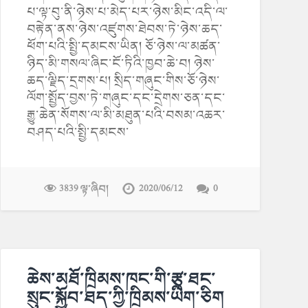
པ་ལྟ་བུ་ནི་ཉེས་པ་མེད་པར་ཉེས་མིང་འདི་ལ་
བརྟེན་ནས་ཉེས་འཛུགས་ཐེབས་ཏེ་ཉེས་ཆད་
ཕོག་པའི་སྤྱི་དམངས་ཡིན། ཅོ་ཉེས་ལ་མཚན་
ཉིད་མི་གསལ་ཞིང་ངོ་ཏིའི་ཁྱབ་ཆེ་བ། ཉེས་
ཆད་ལྗིད་དྲགས་པ། སྲིད་གཞུང་གིས་ཅོ་ཉེས་
ལོག་སྤྱོད་བྱས་ཏེ་གཞུང་དང་དྲེགས་ཅན་དང་
རྒྱུ་ཆེན་སོགས་ལ་མི་མཐུན་པའི་བསམ་འཆར་
བཤད་པའི་སྤྱི་དམངས་
3839 ལྟ་ཞིབ།
2020/06/12
0
ཆེས་མཐོ་ཁྲིམས་ཁང་གི་རྩྭ་ཐང་
སྲུང་སྐྱོབ་ཐད་ཀྱི་ཁྲིམས་ཡིག་ཅིག