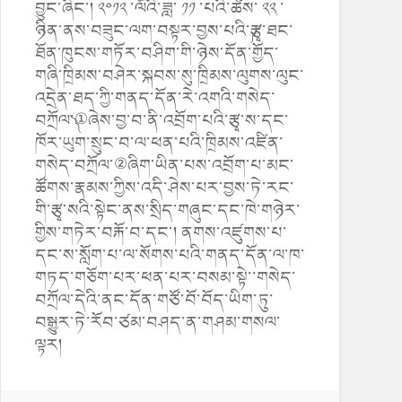
བྱུང་ཞིང་། ༢༠༡༢ ་ལོའི་ཟླ་ ༡༡ ་པའི་ཚེས་ ༢༢ ་
ཉིན་ནས་བཟུང་ལག་བསྟར་བྱས་པའི་༼རྩྭ་ཐང་
ཐོན་ཁུངས་གཏོར་བཤིག་གི་ཉེས་དོན་གྱོད་
གཞི་ཁྲིམས་བཤེར་སྐབས་སུ་ཁྲིམས་ལུགས་ལུང་
འདྲེན་ཐད་ཀྱི་གནད་དོན་རེ་འགའི་གསེད་
བཀྲོལ་༽①ཞེས་བྱ་བ་ནི་འབྲོག་པའི་རྩྭ་ས་དང་
ཁོར་ཡུག་སྲུང་བ་ལ་ཕན་པའི་ཁྲིམས་འཛིན་
གསེད་བཀྲོལ་②ཞིག་ཡིན་པས་འབྲོག་པ་མང་
ཚོགས་རྣམས་ཀྱིས་འདི་ཤེས་པར་བྱས་ཏེ་རང་
གི་རྩྭ་སའི་སྟེང་ནས་སྲིད་གཞུང་དང་ཁེ་གཉེར་
གྱིས་གཏེར་བརྐོ་བ་དང་། ནགས་འཛུགས་པ་
དང་ས་སློག་པ་ལ་སོགས་པའི་གནད་དོན་ལ་ཁ་
གཏད་གཅོག་པར་ཕན་པར་བསམ་སྟེ་་གསེད་
བཀྲོལ་དེའི་ནང་དོན་གཙོ་བོ་བོད་ཡིག་ཏུ་
བསྒྱུར་ཏེ་རོབ་ཙམ་བཤད་ན་གཤམ་གསལ་
ལྟར།