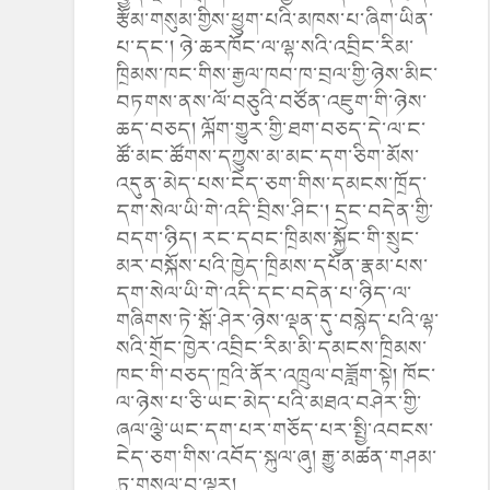
རྩོམ་གསུམ་གྱིས་ཕྱུག་པའི་མཁས་པ་ཞིག་ཡིན་
པ་དང་། ཉེ་ཆརཁོང་ལ་ལྷ་སའི་འབྲིང་རིམ་
ཁྲིམས་ཁང་གིས་རྒྱལ་ཁབ་ཁ་བྲལ་གྱི་ཉེས་མིང་
བཏགས་ནས་ལོ་བཅུའི་བཙོན་འཇུག་གི་ཉེས་
ཆད་བཅད། ལྐོག་གྱུར་གྱི་ཐག་བཅད་དེ་ལ་ང་
ཚོ་མང་ཚོགས་དཀྱུས་མ་མང་དག་ཅིག་མོས་
འདུན་མེད་པས་ངེད་ཅག་གིས་དམངས་ཁྲོད་
དག་སེལ་ཡི་གེ་འདི་བྲིས་ཤིང་། དྲང་བདེན་གྱི་
བདག་ཉིད། རང་དབང་ཁྲིམས་སྐྱོང་གི་སྲུང་
མར་བསྐོས་པའི་ཁྱེད་ཁྲིམས་དཔོན་རྣམ་པས་
དག་སེལ་ཡི་གེ་འདི་དང་བདེན་པ་ཉིད་ལ་
གཞིགས་ཏེ་སྒོ་ཤེར་ཉེས་ལྡན་དུ་བསྙེད་པའི་ལྷ་
སའི་གྲོང་ཁྱེར་འབྲིང་རིམ་མི་དམངས་ཁྲིམས་
ཁང་གི་བཅད་ཁྲའི་ནོར་འཁྲུལ་བཟློག་སྟེ། ཁོང་
ལ་ཉེས་པ་ཅི་ཡང་མེད་པའི་མཐའ་བཤེར་གྱི་
ཞལ་ལྕེ་ཡང་དག་པར་གཅོད་པར་སྤྱི་འབངས་
ངེད་ཅག་གིས་འབོད་སྐུལ་ཞུ། རྒྱུ་མཚན་གཤམ་
ཏུ་གསལ་བ་ལྟར།