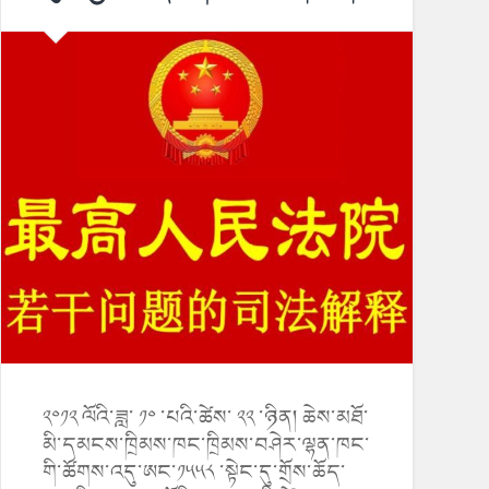
༢༠༡༢ ལོའི་ཟླ་ ༡༠ ་པའི་ཚེས་ ༢༢ ་ཉིན། ཆེས་མཐོ་
མི་དམངས་ཁྲིམས་ཁང་ཁྲིམས་བཤེར་ལྷན་ཁང་
གི་ཚོགས་འདུ་ཨང་༡༥༥༨ ་སྟེང་དུ་གྲོས་ཆོད་