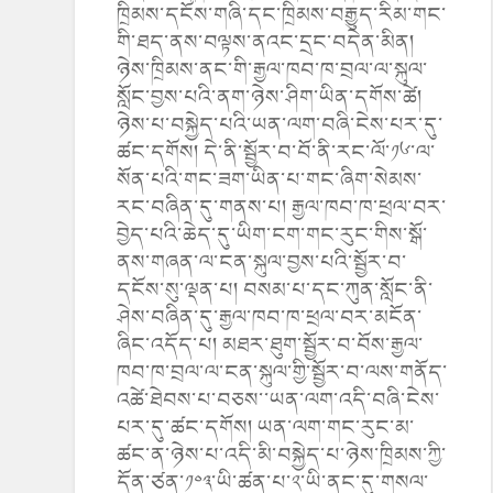
ཁྲིམས་དངོས་གཞི་དང་ཁྲིམས་བརྒྱུད་རིམ་གང་
གི་ཐད་ནས་བལྟས་ནའང་དྲང་བདེན་མིན།
ཉེས་ཁྲིམས་ནང་གི་རྒྱལ་ཁབ་ཁ་བྲལ་ལ་སྐུལ་
སློང་བྱས་པའི་ནག་ཉེས་ཤིག་ཡིན་དགོས་ཚེ།
ཉེས་པ་བསྐྱེད་པའི་ཡན་ལག་བཞི་ངེས་པར་དུ་
ཚང་དགོས། དེ་ནི་སྦྱོར་བ་བོ་ནི་རང་ལོ་༡༦་ལ་
སོན་པའི་གང་ཟག་ཡིན་པ་གང་ཞིག་སེམས་
རང་བཞིན་དུ་གནས་པ། རྒྱལ་ཁབ་ཁ་ཕྲལ་བར་
བྱེད་པའི་ཆེད་དུ་ཡིག་ངག་གང་རུང་གིས་སྒོ་
ནས་གཞན་ལ་ངན་སྐུལ་བྱས་པའི་སྦྱོར་བ་
དངོས་སུ་ལྡན་པ། བསམ་པ་དང་ཀུན་སློང་ནི་
ཤེས་བཞིན་དུ་རྒྱལ་ཁབ་ཁ་ཕྲལ་བར་མངོན་
ཞིང་འདོད་པ། མཐར་ཐུག་སྦྱོར་བ་བོས་རྒྱལ་
ཁབ་ཁ་བྲལ་ལ་ངན་སྐུལ་གྱི་སྦྱོར་བ་ལས་གནོད་
འཚེ་ཐེབས་པ་བཅས་་ཡན་ལག་འདི་བཞི་ངེས་
པར་དུ་ཚང་དགོས། ཡན་ལག་གང་རུང་མ་
ཚང་ན་ཉེས་པ་འདི་མི་བསྐྱེད་པ་ཉེས་ཁྲིམས་ཀྱི་
དོན་ཙན་༡༠༣་ཡི་ཚན་པ་༢་ཡི་ནང་དུ་གསལ་