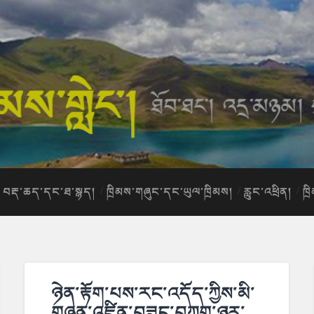
བརྡ་ཆད་དང་ཐ་སྙད།
ཁྲིམས་གཞུང་དང་ཡུལ་ཁྲིམས།
རླུང་འཕྲིན།
ཁྲ
ཉེན་རྟོག་པས་རང་འདོད་ཀྱིས་མི་
གཞན་འཛིན་བཟུང་བཀག་ཉར་