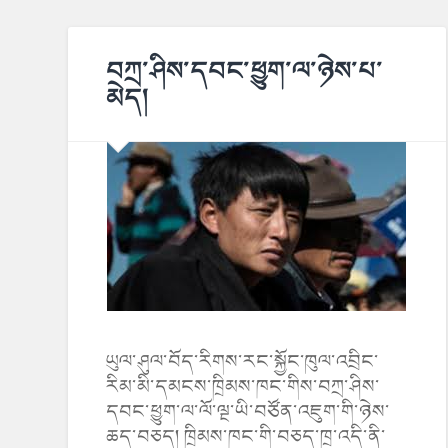
བཀྲ་ཤིས་དབང་ཕྱུག་ལ་ཉེས་པ་
མེད།
ཡུལ་ཤུལ་བོད་རིགས་རང་སྐྱོང་ཁུལ་འབྲིང་
རིམ་མི་དམངས་ཁྲིམས་ཁང་གིས་བཀྲ་ཤིས་
དབང་ཕྱུག་ལ་ལོ་ལྔ་ཡི་བཙོན་འཇུག་གི་ཉེས་
ཆད་བཅད། ཁྲིམས་ཁང་གི་བཅད་ཁྲ་འདི་ནི་