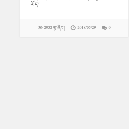
ཡོད།
2932 ལྟ་ཞིབ།
2018/05/29
0