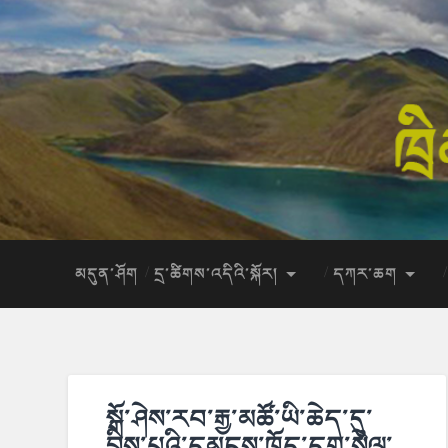
མདུན་ཤོག
དྲ་ཚིགས་འདིའི་སྐོར།
དཀར་ཆག
སྒོ་ཤེས་རབ་རྒྱ་མཚོ་ཡི་ཆེད་དུ་
བྲིས་པའི་དམངས་ཁྲོད་དག་སེལ་