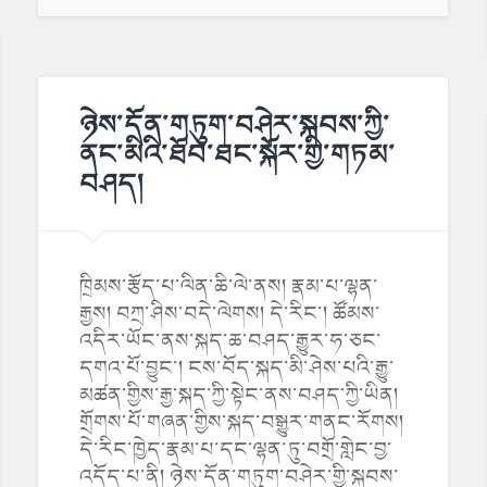
ཉེས་དོན་གཏུག་བཤེར་སྐབས་ཀྱི་
ནང་མིའི་ཐོབ་ཐང་སྐོར་གྱི་གཏམ་
བཤད།
ཁྲིམས་རྩོད་པ་ལིན་ཆི་ལེ་ནས། རྣམ་པ་ལྷན་
རྒྱས། བཀྲ་ཤིས་བདེ་ལེགས། དེ་རིང་། ཚོམས་
འདིར་ཡོང་ནས་སྐད་ཆ་བཤད་རྒྱུར་ཧ་ཅང་
དགའ་པོ་བྱུང་། ངས་བོད་སྐད་མི་ཤེས་པའི་རྒྱུ་
མཚན་གྱིས་རྒྱ་སྐད་ཀྱི་སྟེང་ནས་བཤད་ཀྱི་ཡིན།
གྲོགས་པོ་གཞན་གྱིས་སྐད་བསྒྱུར་གནང་རོགས།
དེ་རིང་ཁྱེད་རྣམ་པ་དང་ལྷན་ཏུ་བགྲོ་གླེང་བྱ་
འདོད་པ་ནི། ཉེས་དོན་གཏུག་བཤེར་གྱི་སྐབས་