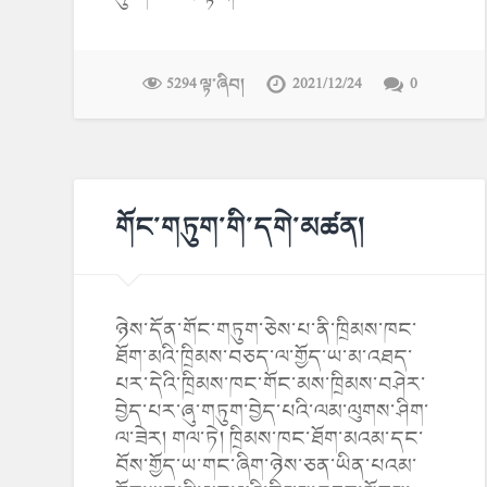
5294 ལྟ་ཞིབ།
2021/12/24
0
གོང་གཏུག་གི་དགེ་མཚན།
ཉེས་དོན་གོང་གཏུག་ཅེས་པ་ནི་ཁྲིམས་ཁང་
ཐོག་མའི་ཁྲིམས་བཅད་ལ་གྱོད་ཡ་མ་འཐད་
པར་དེའི་ཁྲིམས་ཁང་གོང་མས་ཁྲིམས་བཤེར་
བྱེད་པར་ཞུ་གཏུག་བྱེད་པའི་ལམ་ལུགས་ཤིག་
ལ་ཟེར། གལ་ཏེ། ཁྲིམས་ཁང་ཐོག་མའམ་དང་
བོས་གྱོད་ཡ་གང་ཞིག་ཉེས་ཅན་ཡིན་པའམ་