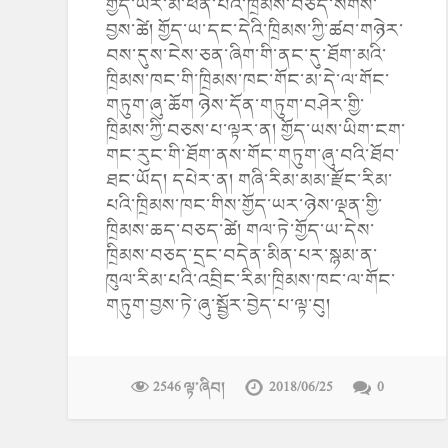
གྱོད་ཡར་མི་ཕན་པའི་ཁྲིམས་བཅད་སོགས་
བྱས་ཚེ། གྱོད་ཡ་དང་དེའི་ཁྲིམས་ཀྱི་ཚབ་གཉེར་
བས་དུས་ངེས་ཅན་ཞིག་གི་ནང་དུ་ཐོག་མའི་
ཁྲིམས་ཁང་གི་ཁྲིམས་ཁང་གོང་མ་དེ་ལ་གོང་
གཏུག་ཞུ་ཆོག ཉེས་དོན་གཏུག་བཤེར་གྱི་
ཁྲིམས་ཀྱི་བཅས་པ་ལྟར་ན། གྱོད་ཡས་ཡིག་ངག་
གང་རུང་གི་ཐོག་ནས་གོང་གཏུག་ཞུ་བའི་ཐོབ་
ཐང་ཡོད། དཔེར་ན། གཞི་རིམ་མམ་རྫོང་རིམ་
པའི་ཁྲིམས་ཁང་གིས་གྱོད་ཡར་ཉེས་ལྡན་གྱི་
ཁྲིམས་ཆད་བཅད་ཚེ། གལ་ཏེ་གྱོད་ཡ་དེས་
ཁྲིམས་བཅད་དྲང་བདེན་མིན་པར་སྙམ་ན་
ཁུལ་རིམ་པའི་འབྲིང་རིམ་ཁྲིམས་ཁང་ལ་གོང་
གཏུག་བྱས་ཏེ་ཞུ་སྦྱོར་བྱེད་པ་ལྟ་བུ།
2546 ལྟ་ཞིབ།
2018/06/25
0