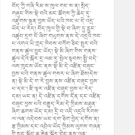
བོད་ཀྱི་གཞི་རིམ་ས་ཁུལ་གང་ས་ན། སྲིད་
གཞུང་གིས་སྡེ་བའི་མང་ཚོགས་ཀྱི་ཆེད་དུ་
འཛུགས་སྐྲུན་བྱས་ཡོད་པའི་ཁང་པ་དེ་འདྲ་
ཡོད་པ་རེད། བོད་ཁུལ་གྱི་སྡེ་བ་ཞིག་ཏུ་རླུང་
འཚུབ་དྲག་པོ་ཞིག་གཡུགས་ནས་དེ་འདྲའི་ཁང་
པ་འགའ་ཡི་ཀླད་ཁེབས་བཀོག་ཅིང་སྤུར་བའི་
གནས་ཚུལ་བྱུང་ཡོད། སྡེ་མི་ཞིག་གིས་གནས་
ཚུལ་དེའི་སྐོར་དྲ་ལམ་དུ་སྤེལ་སྟབས། སྤྱི་བདེ་
ལས་ཁུངས་ཡོང་ནས་སྡེ་མི་དེ་འཛིན་བཟུང་
བྱས་པའི་གནས་ཚུལ་གསར་པ་ཞིག་ཐོས།དེས་
ན། སྡེ་མི་དེ་ག་རེ་བྱས་ནས་འཛིན་བཟུང་བྱས་
པ་དང་། ཇི་ལྟར་འཛིན་བཟུང་བྱས་པ་རེད་
དམ། ཡང་ན། དེ་འཛིན་དགོས་དོན་དང་འཛིན་
བཟུང་བྱས་པའི་བརྒྱུད་རིམ་དེ་ཁྲིམས་མཐུན་
ཞིག་ཆགས་ཡོད་དམ། དྲི་བ་འདི་འདྲའི་རིགས་
ལ་ལན་འདེབས་ཡང་དག་ཅིག་བྱེད་དགོས་ན།
རྩ་ཁྲིམས་དང་འབྲེལ་ཡོད་ཁྲིམས་ལུགས་གཞན་
གྱི་སྲུང་སྐྱོབ་ཆ་རྐྱེན་སྐོར་གླེང་ནས་ལན་