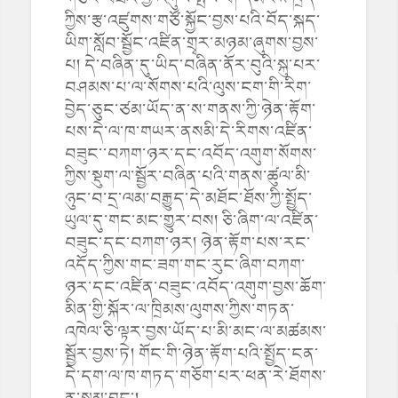
ཀྱིས་རྩ་འཛུགས་གཙོ་སྐྱོང་བྱས་པའི་བོད་སྐད་
ཡིག་སློབ་སྦྱོང་འཛིན་གྲྭར་མཉམ་ཞུགས་བྱས་
པ། དེ་བཞིན་དུ་ཡིད་བཞིན་ནོར་བུའི་སྐུ་པར་
བཤམས་པ་ལ་སོགས་པའི་ལུས་ངག་གི་རིག་
བྱེད་ཅུང་ཙམ་ཡོད་ན་ས་གནས་ཀྱི་ཉེན་རྟོག་
པས་དེ་ལ་ཁ་གཡར་ནསམི་དེ་རིགས་འཛིན་
བཟུང་་བཀག་ཉར་དང་འབོད་འགུག་སོགས་
ཀྱིས་སྡུག་ལ་སྦྱོར་བཞིན་པའི་གནས་ཚུལ་མི་
ཉུང་བ་དྲ་ལམ་བརྒྱུད་དེ་མཐོང་ཐོས་ཀྱི་སྤྱོད་
ཡུལ་དུ་གང་མང་གྱུར་བས། ཅི་ཞིག་ལ་འཛིན་
བཟུང་དང་བཀག་ཉར། ཉེན་རྟོག་པས་རང་
འདོད་ཀྱིས་གང་ཟག་གང་རུང་ཞིག་བཀག་
ཉར་དང་འཛིན་བཟུང་འབོད་འགུག་བྱས་ཆོག་
མིན་གྱི་སྐོར་ལ་ཁྲིམས་ལུགས་ཀྱིས་གཏན་
འཁེལ་ཅི་ལྟར་བྱས་ཡོད་པ་མི་མང་ལ་མཚམས་
སྦྱོར་བྱས་ཏེ། གོང་གི་ཉེན་རྟོག་པའི་སྤྱོད་ངན་
དེ་དག་ལ་ཁ་གཏད་གཅོག་པར་ཕན་རེ་ཐོགས་
ན་སྙམ་བྱུང་།