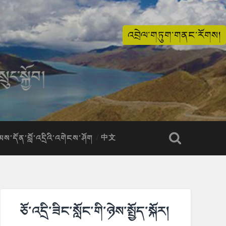
འབྲེལ་གཏུག་གནང་རོགས།
ིམས་དོན་བློ་འདྲིའི་འགེངས་ཤོག
中文
ཅོ་འདྲི་ཟིང་སློང་གི་ཉེས་སྤྱོད་སྐོར།