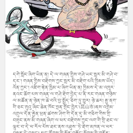
དགེ་སློང་ཞིག་ཡིན་ན། དེ་ལ་གཞན་གྱིས་གཤེ་ཡང་སླར་མི་གཤེ་བ་
དང་། གཞན་གྱིས་བརྡེགས་ཀྱང་སླར་མི་བརྡེག་པའི་ཁྲིམས་ཡོད།
འོན་ཀྱང་། འཇིག་རྟེན་ཁྱིམ་པ་ཞིག་ཡིན་ན། ཁྲིམས་དེ་མ་འཁུར་
ནའང་ཆོག་པས་གཞན་ལ་གཤེ་རྡེག་བྱེད་པ་ནི་རང་གཞན་གཉིས་
ལ་མཚོན་ན་ཉེན་ཁ་ཆེ་བའི་བྱ་སྤྱོད་ཅིག་ཏུ་གྱུར། ཉེ་ཆར། རྒྱ་ནག་
གི་ཅང་སུའུ་ཞིང་ཆེན་ཁོང་ཧྲན་གྲོང་ཁྱེར་(昆山市)ནས་འགྲིམ་
འགྲུལ་དོན་རྐྱེན་ཕྲན་ཚགས་ཤིག་གི་དོན་དུ་མི་གཅིག་གིས་གྲི་
བཟུང་ནས་མི་གཞན་ཞིག་ལ་ཕར་བརྡེགས་ཀྱང་ལག་གི་གྲི་ཐང་ལ་
ལྷུང་བ་དེ་ཕ་རོལ་པོས་ཐང་ནས་འཐུས་་ཏེ་རྡེག་མཁན་ལ་ཕར་