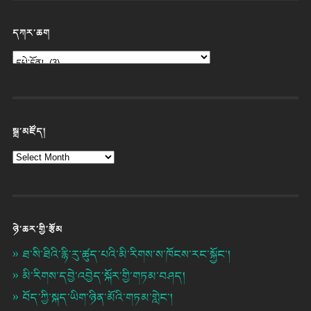
དཀར་ཆག
སྒྲ་མཛོད།
ཉེ་ཆར་གྱི་རྩོམ
ཐ་སི་ཐིའི་རྙི་རུ་ཚུད་པའི་མི་རིགས་ས་ཁོངས་རང་སྐྱོང་།
མི་རིགས་དབྱེ་འབྱེད་སྐོར་གྱི་གཏམ་བཤད།
བོད་ཀྱི་སྐད་ཡིག་ཉིན་མོའི་གཏམ་གླེང་།