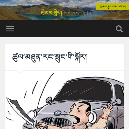
འབྲེལ་གཏུག་གནང་རོགས།
ཚུལ་མཐུན་རང་སྲུང་གི་སྐོར།