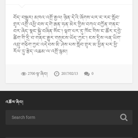
བོད་བསྒྱུར། མཁའ་འགྲོ་རྒྱལ། ཉིན་དེའི་ཞོགས་པར་ང་རང་སློབ་
གྲྭར་འགྲོ་འཕྱི་བས་དགེ་རྒན་ཧན་མེར་གྱིས་བཀའ་བཀྱོན་གནང་
བར་ཞེད་སྣང་སྐྱེ་བཞིན་སོང་། ལྷག་པར་དུ་ཁོང་གིས་ང་ཚོར་དབྱེ་
ཚིག་གི་དྲི་བ་གནང་རྒྱུར་གསུངས་ཡོད་ཀྱང་། ངས་དྲིས་ལན་ཡིག་
འབྲུ་གཅིག་ཀྱང་འདེབས་མི་ཤེས་པས་སློབ་གྲྭར་མ་ཕྱིན་པར་ཕྱི་
རོལ་ཏུ་རྩེད་འཆམ་ལ་འགྲོ་སྙམ།
2700 ལྟ་ཞིབ།
2017/02/13
0
འཚོལ་ཞིབ།