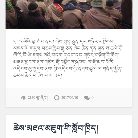
༢༠༠༨་ལོའི་ཟླ་༧་པ་ནང་། ཞིས་ཀྲུའུ་ཅུན་དང་གཏེར་བསྔོགས་
མཁན་མི་གསུམ་བཅས་ཀྱིས་ཧྥུ་ཅན་ཞིང་ཆེན་ནན་ཕུན་ས་ཆའི་ཧྭོ་
ལོ་རི་ངོ་ཡི་ནགས་སའི་བདག་དབང་དང་གཏེར་བསྔོག་གི་ཆོག་
མཆན་བླངས་ནས་གཏེར་རྡོ་བསྔོགས་སྐབས། ས་རྡོ་མང་བོ་རི་
འདེབས་སུ་སྤུངས་ནས། ཉེ་འདེབས་ཀྱི་ནགས་ཚུལ་ལ་གནོད་སྐྱོན་
ཚབས་ཆེན་བཟོས་པ་མ་ཟད།
2150 ལྟ་ཞིབ།
2017/04/10
0
ཆེས་མཐའ་མཇུག་གི་སློབ་ཁྲིད།