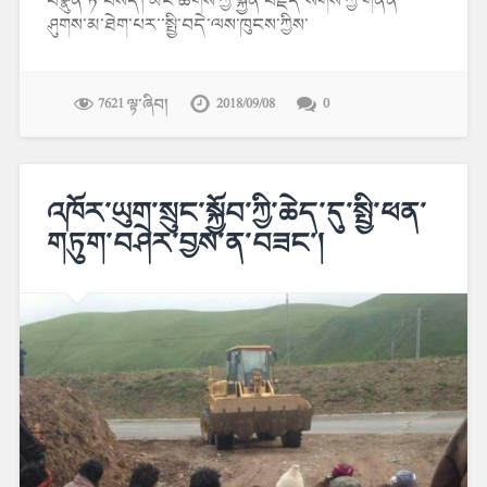
བསྣུན་ཏེ་བསད། མང་ཚོགས་ཀྱི་སྐྱོན་བརྗོད་སོགས་ཀྱི་གནོན་
ཤུགས་མ་ཐེག་པར་་སྤྱི་བདེ་ལས་ཁུངས་ཀྱིས་
7621 ལྟ་ཞིབ།
2018/09/08
0
འཁོར་ཡུག་སྲུང་སྐྱོབ་ཀྱི་ཆེད་དུ་སྤྱི་ཕན་
གཏུག་བཤེར་བྱས་ན་བཟང་།