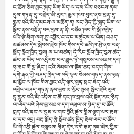
ང་ཚོས་ཅིས་ཀྱང་སྐད་ཡིག་ཡིད་ལ་དམ་པོར་བཅངས་ནས་
དུས་གཏན་དུ་བརྗེད་མི་རུང་། རྒྱལ་ཁབ་ཕུང་ནས་བྲན་དུ་
གྱུར་པའི་མི་དམངས་ལ་མཚོན་ན། རང་ཉིད་ཀྱི་སྐད་ཡིག་ལ་
སྙིང་ནས་བརྩོན་པར་བྱས་ན་ནི། བཙོན་ཁང་གི་སྒོ་འབྱེད་
པའི་ལྡེ་མིག་ལག་ཏུ་འབྱོར་བ་དང་མཚུངས་པ་ཡིན། བཤད་
མཚམས་དེར་སླེབས་རྗེས་ཁོང་གིས་དཔེ་ཆའི་ཁ་ཕྱེ་ནས་བརྡ་
སྤྲོད་སློབ་ཁྲིད་བྱས། ཨ་ཡ་མཚན། དེ་རིང་སློབ་ཁྲིད་བྱས་ཚད་
ཚང་མ་ཡིད་ལ་འདྲོངས་པར་གྱུར་ཏེ་གསུངས་པ་མཐའ་དག་
ཧ་ཅང་གོ་སླ་ཞིང་། ངའི་སེམས་ལ་སྔོན་ཆད་བདག་གིས་
དགེ་རྒན་གྱི་བཤད་ཁྲིད་ལ་འདི་ལྟར་སེམས་གཏད་ནས་ཉན་
མ་མྱོང་ལ་ཁོང་གིས་ཀྱང་འདི་ལྟར་སུན་སྣང་མེད་པའི་
འགྲེལ་བཤད་གཏན་ནས་བྱས་མ་མྱོང་སྙམ། སྙིང་རྗེའི་ཡུལ་
དུ་གྱུར་པའི་མི་འདིས་ང་ཚོ་དང་ཁ་བྲལ་བའི་སྔོན་རང་ཉིད་
ལ་ཡོད་པའི་ཤེས་བྱ་མཐའ་དག་འཕྲལ་མ་ཉིད་དུ་ང་ཚོའི་
ཀླད་པའི་ནང་ལ་བུམ་པ་གང་བྱོའི་ཚུལ་གྱིས་ལྡུག་པར་རྔམ་
པ་དང་འདྲ། བརྡ་སྤྲོད་ཀྱི་སློབ་ཚན་ཁྲིད་རྗེས་ཡང་ང་ཚོར་
ཡི་གེ་འབྲི་ཚུལ་བསླབས། ཉིན་དེར་དགེ་རྒན་ཧན་མེར་གྱིས་