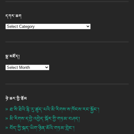
དཀར་ཆག
སྒྲ་མཛོད།
ཉེ་ཆར་གྱི་རྩོམ
ཐ་སི་ཐིའི་རྙི་རུ་ཚུད་པའི་མི་རིགས་ས་ཁོངས་རང་སྐྱོང་།
མི་རིགས་དབྱེ་འབྱེད་སྐོར་གྱི་གཏམ་བཤད།
བོད་ཀྱི་སྐད་ཡིག་ཉིན་མོའི་གཏམ་གླེང་།