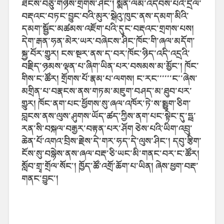
ཐེངས་བཅུ་གཉིས་གྲགས་ཤིང་། སྨོན་ལམ་འདེབས་པའི་དྲིལ་
བརྡའང་བཏང་བྱུང་བའི་མུར་སྒེའུ་ཁུང་ནས་དམག་མིའི་
དམག་སྦྱོང་མཚམས་འཇོག་པའི་དུང་བརྡའང་གྲགས་པས།
དེག་རྒན་ཧན་མེར་ཡར་བཞེངས་ཤིང་ཁོང་གི་ཞལ་མདོག་
སྐྱ་བོར་གྱུར། ངས་སྔར་ནས་ད་བར་ཁོང་ཉིད་འདི་འདྲའི་
བརྗིད་ཉམས་ལྡན་པ་ཞིག་ཡིན་པར་བསམས་མ་མྱོང་། ཁོང་
གིས་ང་ཚོར། གྲོགས་པོ་རྣམ་པ་ལགས། ང་རང་་་་་་ང་་ཞེས་
མགྲིན་པ་བརྣངས་ནས་གཏམ་མཇུག་བཤད་མ་ཐུབ་པར་
གྱུར། ཁོང་ནག་པང་ཕྱོགས་སུ་ཞལ་འཁོར་ཏེ་ས་སྨྱུག་ཅིག་
བླངས་ནས་ལུས་ཤུགས་ཡོད་ཚད་ཀྱིས་ནག་པང་སྟེང་དུ་ཧྥ་
རན་སི་བསྐལ་བརྒྱར་བརྟན་པར་ཤོག ཅེས་པའི་ཡིག་འབྲུ་
ཆེན་པོ་འགའ་བྲིས་རྗེས་དེ་གར་ཧད་དེ་ལུས་ཤིང་། དབུ་རྩིག་
ངོས་སུ་བསྙེས་ནས་ཞལ་བརྡ་ཅི་ཡང་མི་གནང་བར་ང་ཚོར།
སློབ་གྲྭ་གྲོལ་སོང་། ཁྱོད་ཚོ་འགྲོ་ཆོག་པ་ཡིན། ཞེས་ཕྱག་བརྡ་
གནང་བྱུང་།