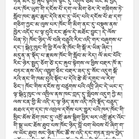
ཧན་མེར་གྱི་རྐུབ་སྟེགས་སྟེང་དུ་འགུལ་ཙམ་ཡང་མི་བྱེད་
པར་ཁོར་ཡུག་གི་དངོས་པོ་དག་ལ་མིག་ཅེར་རེ་གཟིགས་ཏེ་
སློབ་ཁང་ཆུང་ཆུང་དེའི་ནང་དུ་ཡོད་པའི་དངོས་པོ་ཐ་དག་
གཅིག་ཀྱང་མ་ལུས་པར་ཁོང་གི་མིག་ནང་དུ་བསྡུས་ནས་
ཁྱེར་འདོད་པ་ལྟ་བུའི་ངང་ཚུལ་དེ་མཐོང་བྱུང་། དེ་ལོས་
ཡིན་ཏེ། ཁོང་ཉིད་ལོ་བཞི་བཅུའི་རིང་འདི་གར་བཞུགས་པ་
དང་། སྒེའུ་ཁུང་གི་ཕྱི་རོལ་ནི་ཁོང་གི་སྒོ་ར་ཡིན་ཞིང་།
མདུན་ན་སྡོད་པ་རྣམས་ཁོང་གི་སློབ་མ་རེད། ལོ་མང་པོའི་
རིང་ཉེར་སྤྱད་ཅོག་ཙེ་དང་རྐུབ་སྟེགས་ལ་ཕྱིས་བརྡར་ཁོ་ན་
བཏང་ནས་འོད་འཁྱུག་ཅིང་བརྡར་ཟད་དུ་སོང་འདུག སྒོ་
རའི་ནང་གི་ཁམ་བུའི་སྡོང་པ་དེའི་རྩེ་མོ་དགུང་ལ་རེག་
ཅིང་། ཁོང་གིས་དངོས་སུ་བཙུགས་པའི་འཁྲི་ཤིང་དེ་ཡང་ད་
ལྟ་སྒེའུ་ཁུང་ལ་འཁྲིལ་ནས་ཁང་ཀླད་དུ་སླེབས་འདུག ཀྱེ་མ།
ལས་ངན་གྱི་མི་འདི་ད་ལྟ་ཉིད་ནས་འདི་ཀའི་སྣོད་བཅུད་
མཐའ་དག་དང་ཁ་འབྲལ་དགོས་པར་གྱུར་པའི་ཁར་ཁོང་གི་
སྲིང་མོས་ཐོག་ཁང་དུ་འགྲོ་ཆས་སྒྲིག་ཕྱིར་ཕར་འགྲོ་ཚུར་འོང་
གི་སྒྲ་ཡང་ཐོས་ཐུབ་པས་ཁོང་ཉིད་བློ་བག་ཕེབས་པོ་ཞིག་ག་
ལ་ཡོང་ཐུབ། སང་ཉིན་ཁོང་ཚོ་ས་འདི་དང་གཏན་བྲལ་བྱེད་