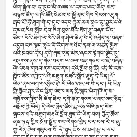
ཡིག་སྐྱེལ་བ། ད་དུང་མི་གཞན་པ་འགའ་ཡང་ཡོད། ཕར་
བལྟས་ཚོད་ལ་ཁོ་ཚོའི་སེམས་པ་སྐྱོ་སྣང་གིས་ཁེངས་འདུག
རྒད་པོ་ཧོ་སུག་གི་ད་དུང་འདབ་ཟུར་རལ་ཧྲུལ་དུ་གྱུར་པའི་
དམའ་རིམ་སློབ་དེབ་ཅིག་པུས་མོའི་ཐོག་ཏུ་བཞག་ཡོད་
ཅིང་། དེའི་ཐོག་ལ་ཁོའི་མིག་ཤེལ་ཆེན་པོ་དེ་འཕྲེད་དུ་བཞག་
འདུག ངས་སྣང་ཚུལ་དེ་རིགས་མཐོང་ནས་ཡ་མཚན་སྐྱེས་
པའི་སྐབས་དེར། དགེ་རྒན་ཧན་མེར་ཞབས་སྟེགས་སྟེང་དུ་
བཞུགས་ནས་ད་གིན་བདག་ལ་ཞལ་བརྡ་གནང་བ་ཇི་བཞིན་
ཞི་འཇམ་གཟབ་ནན་ངང་ནས། ངའི་སློབ་བུ་ཚོ། འདི་ནི་ངས་
ཁྱོད་ཚོར་འཁྲིད་པའི་མཇུག་མཐའི་སློབ་ཐུན་དེ་ཡིན། པོ་
ལིན་ནས་བཀའ་འབྱོར་ཏེ། པོ་ལིན་ཨར་ས་སི་དང་། པོ་ལིན་
གྱི་སློབ་གྲྭར་དེང་ཕྱིན་འཇར་མན་གྱི་སྐད་ཡིག་ཁོ་ན་མ་
གཏོགས་ཁྲིད་མི་ཆོག་ཟེར། དགེ་རྒན་གསར་པའང་སང་ཉིན་
བསླེབ་ཀྱི་ཡོད། དེ་རིང་ཁྱོད་ཚོས་ཧྥ་རན་སིའི་སྐད་ཡིག་
སྦྱངས་པའི་མཇུག་མཐའི་སློབ་ཐུན་དེ་ཡིན་པས། ཁྱོད་ཚོས་
ནན་ཏན་གྱིས་སློབ་སྦྱོང་གང་ལེགས་བྱེད་པར་ངས་རེ་བ་ཞུ་
རྒྱུ་ཡིན་ཞེས་གསུངས་སོ། དེ་སྐད་ཐོས་མ་ཐག་ཏུ་ང་རང་
དབང་མེད་པར་སྡུག་བསྔལ་གྱིས་རབ་ཏུ་གདུང་པར་གྱུར།