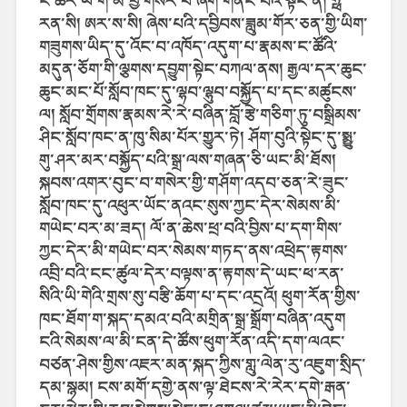
ང་ཚོར་ཡི་གེ་མ་ཕྱི་གསར་པ་ཞིག་གནང་བའི་སྟེང་ན། ཧྥ་
རན་སི། ཨར་ས་སི། ཞེས་པའི་དབྱིབས་ཟླུམ་གོར་ཅན་གྱི་ཡིག་
གཟུགས་ཡིད་དུ་འོང་བ་འཁོད་འདུག་པ་རྣམས་ང་ཚོའི་
མདུན་ཅོག་གི་ལྕགས་དབྱུག་སྟེང་བཀལ་ནས། རྒྱལ་དར་ཆུང་
ཆུང་མང་པོ་སློབ་ཁང་དུ་ལྷབ་ལྷུབ་བསྐྱོད་པ་དང་མཚུངས་
ལ། སློབ་གྲོགས་རྣམས་རེ་རེ་བཞིན་བློ་རྩེ་གཅིག་ཏུ་བསྒྲིམས་
ཤིང་སློབ་ཁང་ན་ཁུ་སིམ་པོར་གྱུར་ཏེ། ཤོག་བུའི་སྟེང་དུ་སྨྱུ་
གུ་ཤར་མར་བསྐྱོད་པའི་སྒྲ་ལས་གཞན་ཅི་ཡང་མི་ཐོས།
སྐབས་འགར་བུང་བ་གསེར་གྱི་གཤོག་འདབ་ཅན་རེ་ཟུང་
སློབ་ཁང་དུ་འཕུར་ཡོང་ནའང་སུས་ཀྱང་དེར་སེམས་མི་
གཡེང་བར་མ་ཟད། ལོ་ན་ཆེས་ཕྲ་བའི་བྱིས་པ་དག་གིས་
ཀྱང་དེར་མི་གཡེང་བར་སེམས་གཏད་ནས་འཕྲེད་རྟགས་
འབྲི་བའི་ངང་ཚུལ་དེར་བལྟས་ན་རྟགས་དེ་ཡང་ཕ་རན་
སིའི་ཡི་གེའི་གྲས་སུ་བརྩི་ཆོག་པ་དང་འདྲའོ། ཕུག་རོན་གྱིས་
ཁང་ཐོག་ག་སྐད་དམའ་བའི་མགྲིན་སྒྲ་སྒྲོག་བཞིན་འདུག
ངའི་སེམས་ལ་མི་ངན་དེ་ཚོས་ཕུག་རོན་འདི་དག་ལའང་
བཙན་ཤེས་གྱིས་འཇར་མན་སྐད་ཀྱིས་གླུ་ལེན་རུ་འཇུག་སྲིད་
དམ་སྙམ། ངས་མགོ་དགྱེ་ནས་ལྟ་ཐེངས་རེ་རེར་དགེ་རྒན་