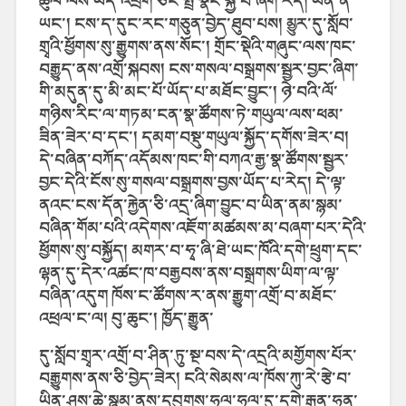
ཚུལ་ལས་ཡིད་འཕྲོག་ཅིང་སྤྲོ་སྣང་སྐྱེ་བ་ཞིག་རེད། ཡིན་ན་
ཡང་། ངས་ད་དུང་རང་གཅུན་བྱེད་ཐུབ་པས། མྱུར་དུ་སློབ་
གྲྭའི་ཕྱོགས་སུ་རྒྱུགས་ནས་སོང་། གྲོང་སྡེའི་གཞུང་ལས་ཁང་
བརྒྱུད་ནས་འགྲོ་སྐབས། ངས་གསལ་བསྒྲགས་སྦྱར་བྱང་ཞིག་
གི་མདུན་དུ་མི་མང་པོ་ཡོད་པ་མཐོང་བྱུང་། ཉེ་བའི་ལོ་
གཉིས་རིང་ལ་གཏམ་ངན་སྣ་ཚོགས་ཏེ་གཡུལ་ལས་ཕམ་
ཟིན་ཟེར་བ་དང་། དམག་བསྡུ་གཡུལ་སྐྱོད་དགོས་ཟེར་བ།
དེ་བཞིན་བཀོད་འདོམས་ཁང་གི་བཀའ་རྒྱ་སྣ་ཚོགས་སྦྱར་
བྱང་དེའི་ངོས་སུ་གསལ་བསྒྲགས་བྱས་ཡོད་པ་རེད། དེ་ལྟ་
ནའང་ངས་དོན་རྐྱེན་ཅི་འདྲ་ཞིག་བྱུང་བ་ཡིན་ནམ་སྙམ་
བཞིན་གོམ་པའི་འདེགས་འཇོག་མཚམས་མ་བཞག་པར་དེའི་
ཕྱོགས་སུ་བསྐྱོད། མགར་བ་ཧྭ་ཞི་ཐེ་ཡང་ཁོའི་དགེ་ཕྲུག་དང་
ལྷན་དུ་དེར་འཚང་ཁ་བརྒྱབས་ནས་བསྒྲགས་ཡིག་ལ་ལྟ་
བཞིན་འདུག ཁོས་ང་ཚོགས་ར་ནས་རྒྱུག་འགྲོ་བ་མཐོང་
འཕྲལ་ང་ལ། བུ་ཆུང་། ཁྱོད་རྒྱུན་
དུ་སློབ་གྲྭར་འགྲོ་བ་ཤིན་ཏུ་སྔ་བས་དེ་འདྲའི་མགྱོགས་པོར་
བརྒྱུགས་ནས་ཅི་བྱེད་ཟེར། ངའི་སེམས་ལ་ཁོས་ཀུ་རེ་རྩེ་བ་
ཡིན་ཤས་ཆེ་སྙམ་ནས་དབུགས་ཧལ་ཧལ་དུ་དགེ་རྒན་ཧན་