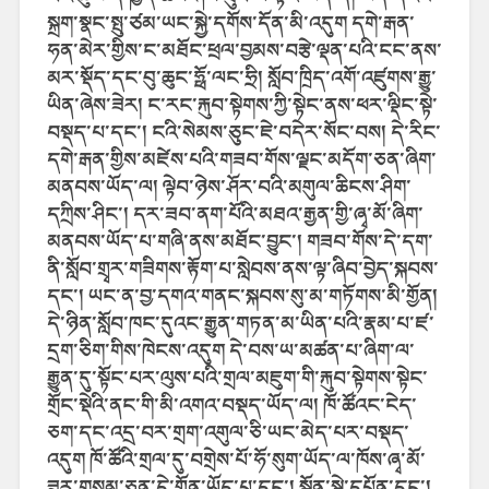
སྐྲག་སྣང་སྤུ་ཙམ་ཡང་སྐྱེ་དགོས་དོན་མི་འདུག དགེ་རྒན་
ཧན་མེར་གྱིས་ང་མཐོང་ཕྲལ་བྱམས་བརྩེ་ལྡན་པའི་ངང་ནས་
མར་སྡོད་དང་བུ་ཆུང་ཧྥོ་ལང་ཧྲི། སློབ་ཁྲིད་འགོ་འཛུགས་རྒྱུ་
ཡིན་ཞེས་ཟེར། ང་རང་རྐུབ་སྟེགས་ཀྱི་སྟེང་ནས་ཕར་ལྡིང་སྟེ་
བསྡད་པ་དང་། ངའི་སེམས་ཅུང་ཇེ་བདེར་སོང་བས། དེ་རིང་
དགེ་རྒན་གྱིས་མཛེས་པའི་གཟབ་གོས་ལྗང་མདོག་ཅན་ཞིག་
མནབས་ཡོད་ལ། ལྟེབ་ཉེས་ཤོར་བའི་མགུལ་ཆིངས་ཤིག་
དཀྲིས་ཤིང་། དར་ཟབ་ནག་པོའི་མཐའ་རྒྱན་གྱི་ཞྭ་མོ་ཞིག་
མནབས་ཡོད་པ་གཞི་ནས་མཐོང་བྱུང་། གཟབ་གོས་དེ་དག་
ནི་སློབ་གྲྭར་གཟིགས་རྟོག་པ་སླེབས་ནས་ལྟ་ཞིབ་བྱེད་སྐབས་
དང་། ཡང་ན་བྱ་དགའ་གནང་སྐབས་སུ་མ་གཏོགས་མི་གྱོན།
དེ་ཉིན་སློབ་ཁང་དུའང་རྒྱུན་གཏན་མ་ཡིན་པའི་རྣམ་པ་ཛ་
དྲག་ཅིག་གིས་ཁེངས་འདུག དེ་བས་ཡ་མཚན་པ་ཞིག་ལ་
རྒྱུན་དུ་སྟོང་པར་ལུས་པའི་གྲལ་མཇུག་གི་རྐུབ་སྟེགས་སྟེང་
གྲོང་སྡེའི་ནང་གི་མི་འགའ་བསྡད་ཡོད་ལ། ཁོ་ཚོའང་ངེད་
ཅག་དང་འདྲ་བར་གྲག་འགུལ་ཅི་ཡང་མེད་པར་བསྡད་
འདུག ཁོ་ཚོའི་གྲལ་དུ་བགྲེས་པོ་ཧོ་སུག་ཡོད་ལ་ཁོས་ཞྭ་མོ་
ཟུར་གསུམ་ཅན་དེ་གྱོན་ཡོད་པ་དང་། སྔོན་སྡེ་དཔོན་དང་།