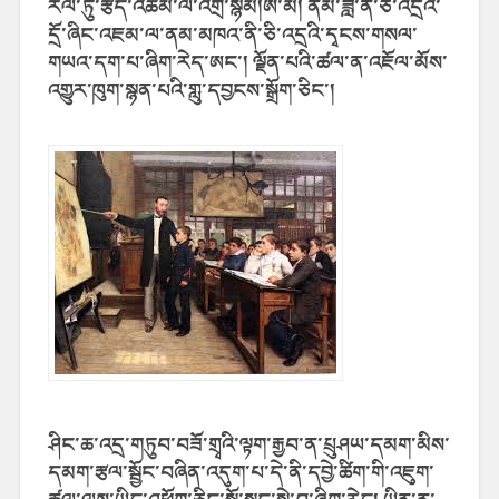
རོལ་ཏུ་རྩེད་འཆམ་ལ་འགྲོ་
སྙམ།
ཨེ་མ། ནམ་ཟླ་ནི་ཅི་འདྲའི་
དྲོ་ཞིང་འཇམ་ལ་ནམ་མཁའ་ནི་ཅི་འདྲའི་དྭངས་གསལ་
གཡའ་དག་པ་ཞིག་རེད་ཨང་། ལྗོན་པའི་ཚལ་ན་འཇོལ་མོས་
འགྱུར་ཁུག་སྙན་པའི་གླུ་དབྱངས་སྒྲོག་ཅིང་།
ཤིང་ཆ་འདྲ་གཏུབ་བཟོ་གྲྭའི་ལྟག་རྒྱབ་ན་པྲུཤཡ་དམག་མིས་
དམག་རྩལ་སྦྱོང་བཞིན་འདུག་པ་དེ་ནི་དབྱེ་ཚིག་གི་འཇུག་