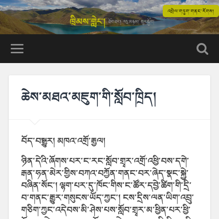
འབྲེལ་གཏུག་གནང་རོགས།
ཆེས་མཐའ་མཇུག་གི་སློབ་ཁྲིད།
བོད་བསྒྱུར། མཁའ་འགྲོ་རྒྱལ།
ཉིན་དེའི་ཞོགས་པར་ང་རང་སློབ་གྲྭར་འགྲོ་འཕྱི་བས་དགེ་
རྒན་ཧན་མེར་གྱིས་བཀའ་བཀྱོན་གནང་བར་ཞེད་སྣང་སྐྱེ་
བཞིན་སོང་། ལྷག་པར་དུ་ཁོང་གིས་ང་ཚོར་དབྱེ་ཚིག་གི་དྲི་
བ་གནང་རྒྱུར་གསུངས་ཡོད་ཀྱང་། ངས་དྲིས་ལན་ཡིག་འབྲུ་
གཅིག་ཀྱང་འདེབས་མི་ཤེས་པས་སློབ་གྲྭར་མ་ཕྱིན་པར་ཕྱི་