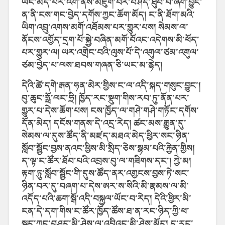
ཡང་མེད་པར་འགོ་ནས་མཇུག་བར་བཤད་ཐུབ་པ་ཞིག་བྱུང་
ན་ནི་ངས་གང་བྱེད་དགོས་ཀྱང་ཆོག་མོད། ང་ནི་ཐོག་མའི་
ཡིག་འབྲུ་འགས་མགོ་འཐོམས་པར་གྱུར་པས། སེམས་ལ་
ནོངས་འགྱོད་དྲག་པོ་སྐྱེ་བཞིན་མགོ་བོའང་འདེགས་མི་ཕོད་
པར་གྱུར་ལ། ཡར་འགྲེང་བའི་ལུས་པོ་དེ་འགུལ་ཙམ་འགུལ་
ཙམ་བྱེད་པ་ལས་ཐབས་གཞན་ཅི་ཡང་མ་རྙེད།
དེའི་ཚེ་དགེ་རྒན་ཧན་མེར་གྱིས་ང་ལ་འདི་སྐད་གསུང་བྱུང་།
བུ་ཆུང་ཧྥོ་ལང་ཧྲི། ཁྱོད་རང་སྡུག་གིས་རབ་ཏུ་ནོན་པར་
གྱུར་པ་དེས་ཆོག་པས། ངས་ཁྱོད་ལ་གཤེ་གཤེ་གཏོང་དགོས་
དོན་མེད། དངོས་གནས་དེ་འདྲ་རེད། ཚང་མས་རྒྱུན་དུ་
སེམས་ལ་དུས་ཚོད་ནི་མཛད་མཐའ་མེད་ཕྱིར་སང་ཉིན་
སློབ་སྦྱོང་བྱས་ནའང་ཕྱིས་མི་སྲིད་ཅེས་སྙམ་པའི་རྐྱེན་གྱིས།
ད་ལྟ་ང་ཚོར་ཐོབ་པའི་འབྲས་བུ་ལ་གཟིགས་དང་། ཀྱེ་མ།
རྟག་ཏུ་སློབ་སྦྱོང་གི་དུས་ཚོད་ནར་འགྱངས་བྱས་ཏེ་སང་
ཉིན་བར་དུ་བཞག་པ་དེས་ཨར་ས་སིའི་མི་རྣམས་ལ་མི་
འདོད་པའི་ཆག་སྒོ་འདི་བསྐྱལ་ཡོང་བ་རེད། དེའི་ཕྱིར་མི་
ངན་དེ་དག་གིས་ང་ཚོར་ཁྱོད་ཚོས་ཐ་ན་རང་ཉིད་ཀྱི་ཕ་
སྐད་ཀྱང་བཤད་མི་ཤེས་ལ་འབྲིའང་མི་ཤེས་མོད། ད་རུང་