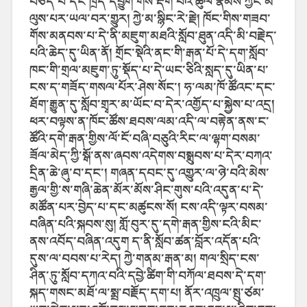
བཅད་པ་དང་ཁྲིད་དབྱུག་གིས་རྡེག་པའི་ཚུལ་རྣམས་ཀྱང་མ་
ལུས་པར་ཡལ་བར་གྱུར། ཀྱེ་མ་སྙིང་རེ་རྗེ། ཁོང་གིས་གཟབ་
གོས་མནབས་པ་དེ་ནི་མཇུག་མཐའི་སློབ་ཐུན་འདི་མི་བརྗེད་
པའི་ཆེད་དུ་ཡིན་ནོ། གྲོང་སྡེའི་ནང་གི་རྒན་པོ་དེ་དག་སློབ་
ཁང་གི་གྲལ་མཇུག་ཏུ་སྡོད་པ་དེ་ཡང་ཅིའི་སླད་དུ་ཡིན་པ་
ངས་ད་གཟོད་གསལ་པོར་ཤེས་སོང་། ཧ་ལམ་ཁོ་ཚོའང་དང་
ཐོག་རྒྱུན་དུ་སློབ་གྲྭར་མ་ཡོང་བ་དེར་འགྱོད་པ་སྐྱེས་པ་འདྲ།
ཕར་བལྟས་ན་ཁོང་ཚོས་ཐབས་ལམ་འདི་ལ་བརྟེན་ནས་ང་
ཚོའི་དགེ་རྒན་གྱིས་ལོ་ངོ་བཞི་བཅུའི་རིང་ལ་ལྷག་བསམ་
ཟོལ་མེད་ཀྱི་སྒོ་ནས་ཞབས་འདེགས་བསྒྲུབས་པ་དེར་བཀའ་
དྲིན་ཆེ་ཞུ་བ་དང་། གཞན་དབང་དུ་འགྱུར་ལ་ཉེ་བའི་མེས་
རྒྱལ་གྱི་ས་གཞི་ཆེན་མོར་མོས་ཤིང་གུས་པའི་འདུན་པ་དེ་
མཚོན་པར་བྱེད་པ་དང་མཚུངས་སོ། ངས་འདི་ལྟར་བསམ་
བཞིན་པའི་སྐབས་སུ། གློ་བུར་དུ་དགེ་རྒན་གྱིས་ངའི་མིང་
ནས་འབོད་བཞིན་འདུག ད་ནི་སློབ་ཚན་བློར་འདོན་པའི་
དུས་ལ་བབས་པ་རེད། ཀྱེ་གནམ་རྒན་མ། གལ་སྲིད་ངས་
ཤིན་ཏུ་སློབ་དཀའ་བའི་དབྱེ་ཚིག་གི་བཀོལ་ཐབས་དེ་དག་
སྐད་གསང་མཐོ་ལ་སྨྲ་བརྗོད་དག་པ། ནོར་འཁྲུལ་སྤུ་ཙམ་