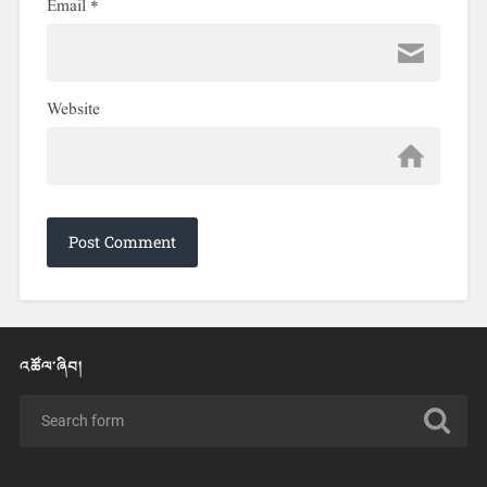
Email
*
Website
འཚོལ་ཞིབ།