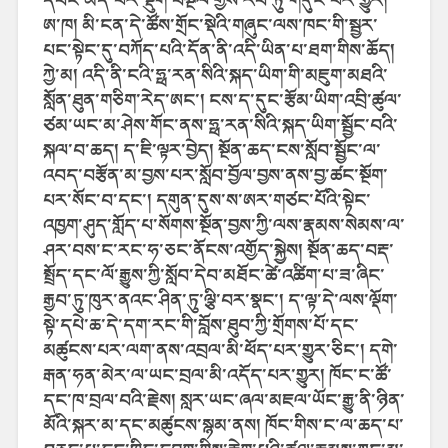
ཨ་ཁ། མི་ངན་དེ་ཚོས་གྲོང་སྡེའི་གཞུང་ལས་ཁང་གི་སྦྱར་
པང་སྟེང་དུ་བཀོད་པའི་དོན་ནི་འདི་ཡིན་པ་ཐག་གིས་ཆོད།
ཀྱེ་མ། འདི་ནི་ངའི་ཧྥ་རན་སིའི་སྐད་ཡིག་གི་མཇུག་མཐའི་
སློན་ཐུན་གཅིག་རེད་ཨང་། ངས་ད་དུང་རྩོམ་ཡིག་འབྲི་ཚུལ་
ཙམ་ཡང་མ་ཤེས་གོང་ནས་ཧྥ་རན་སིའི་སྐད་ཡིག་སྦྱོང་བའི་
སྐལ་བ་ཆད། ད་ཇི་ལྟར་བྱེད། སྔོན་ཆད་ངས་སློབ་སྦྱོང་ལ་
འབད་བརྩོན་མ་བྱས་པར་སློབ་བྱོལ་བྱས་ནས་བྱ་ཚང་སྔོག་
པར་སོང་བ་དང་། དགུན་དུས་ས་ཨར་གཙང་པོའི་སྟེང་
འཁྱག་ཤུད་གློད་པ་སོགས་སྔོན་བྱས་ཀྱི་ལས་རྣམས་སེམས་ལ་
ཤར་བས་ང་རང་ཧ་ཅང་ནོངས་འགྱོད་སྐྱེས། སྔོན་ཆད་བརྡ་
སྤྲོད་དང་ལོ་རྒྱུས་ཀྱི་སློབ་དེབ་མཐོང་ཚེ་འཚིག་པ་ཟ་ཞིང་
རྒྱབ་ཏུ་ཁུར་ནའང་ཤིན་ཏུ་ལྕི་བར་སྣང་། ད་ལྟ་དེ་ལས་ལྡོག་
སྟེ་དཔེ་ཆ་དེ་དག་རང་གི་བློས་ཐུབ་ཀྱི་གྲོགས་པོ་དང་
མཚུངས་པར་ལག་ནས་འབྲལ་མི་ཕོད་པར་གྱུར་ཅིང་། དགེ་
རྒན་ཧན་མེར་ལ་ཡང་བྲལ་མི་འདོད་པར་གྱུར། ཁོང་ང་ཚོ་
དང་ཁ་བྲལ་བའི་རྗེས། སླར་ཡང་ཞལ་མཇལ་ཡོང་རྒྱུ་ནི་ཉིན་
མོའི་སྐར་མ་དང་མཚུངས་སྙམ་ནས། ཁོང་གིས་ང་ལ་ཆད་པ་