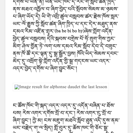
དགོས་པ་ཡིན་ནོ། ཡིན་ཡང་ཁོང་དེ་རིང་གི་སློབ་ཚན་ཁྲིད་
ནས་མཐའ་འཁྱོལ་བ་ཞིག་བྱེད་པའི་སྤོབས་སེམས་མ་ཉམས་
པ་ཞིག་ཡོད་དེ། ཡི་གེ་འབྲི་ཚུལ་བསླབས་ཚར་རྗེས་ཁོས་སླར་
ཡང་ལོ་རྒྱུས་ཀྱི་སློབ་ཚན་ཞིག་ཁྲིད་པ་དང་དེར་མཐུད་ནས་
དམའ་རིམ་འཛིན་གྲྭར་(ba be bi bo by)ཞེས་ཀློག་འདོན་
བྱེད་ཚུལ་བསླབས། དེའི་སྐབས་བགྲེས་པོ་ཧོ་སུག་གིས་ཀྱང་
མིག་ཤེལ་གྱོན་ཏེ་ལག་པས་དམའ་རིམ་སློབ་དེབ་དེ་བཟུང་
ནས་ཁོ་ཚོ་དང་ལྷན་དུ་སྒྲ་སྦྱོར་བྱས། ཁོའི་ཡིད་སེམས་དབང་
མེད་དུ་འཕྲོག་སྟེ་ཀློག་འདོན་གྱི་སྒྲ་གདངས་ཡང་འདར་
འདར་བྱེད་དགོས་པ་ཞིག་བྱུང་སོང་།
ང་ཚོས་ཁོང་གི་སྐད་འདར་འདར་དུ་འདོན་བཞིན་པ་ཐོས་
པས། རེས་འགར་དགོས་བྲོ་བ་དང་། རེས་འགར་ངུ་བྲོ་བ་
ཞིག་བྱུང་། ཀྱེ་མ། ངས་མཇུག་མཐའི་སློབ་ཐུན་འདི་དུས་ནམ་
ཡང་བརྗེད་ག་ལ་སྲིད། གློ་བུར་དུ་ཆོས་ཁང་གི་ཅོང་སྒྲ་