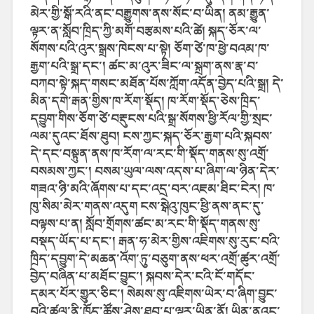
མེར་གྱི་སྒོ་རའི་ནང་བརྒྱུགས་ནས་སོང་བ་ཡིན། ནམ་རྒྱུན་
ལྟར་ན་སློབ་ཁྲིད་ཀྱི་མགོ་བརྩམས་པའི་ཚེ། སྐད་ཅོར་ལ་
སོགས་པའི་འུར་སྒྲས་ཁེངས་པ་སྟེ། ཅོག་ཙེ་ཁ་ཕྱེ་བའམ་ཁ་
རྒྱག་པའི་སྒྲ་དང་། ཚང་མ་འུར་ཟིང་ལ་སྐྲག་ནས་རྣ་བ་
བཀབ་སྟེ་སྐད་གསང་མཐོན་པོས་ཀློག་འདོན་བྱེད་པའི་སྒྲ། དེ་
མིན་དགེ་རྒན་གྱིས་ཁ་རོག་སྡོད། ཁ་རོག་སྡོད་ཅེས་ཁྲིད་
དབྱུག་གིས་ཅོག་ཙེ་བརྡུངས་པའི་སྒྲ་སོགས་ཕྱི་རོལ་གྱི་སྲང་
ལམ་དུའང་ཐོས་ཐུབ། ངས་ཀྱང་སྐད་ཅོར་རྒྱག་པའི་སྐབས་
དེ་དང་བསྟུན་ནས་ཁ་རོག་ལ་རང་གི་སྡོད་གནས་སུ་འགྲོ་
བསམས་ཀྱང་། བསམ་ཡུལ་ལས་འདས་པ་ཞིག་ལ་ཉིན་དེར་
གཟའ་ཉི་མའི་ཞོགས་པ་དང་འདྲ་བར་འཇམ་ཐིང་ངེར། ཁ་
ཁུ་སིམ་མེར་གནས་འདུག ངས་སྒེའུ་ཁུང་ཕྱི་ནས་ནང་དུ་
བལྟས་པ་ན། སློབ་གྲོགས་ཚང་མ་རང་གི་སྡོད་གནས་སུ་
བསྡད་ཡོད་པ་དང་། རྒན་ཧ་མེར་གྱིས་འཇིགས་སུ་རུང་བའི་
ཁྲིད་དབྱུག་དེ་མཆན་འོག་ཏུ་བཅུག་ནས་ཕར་འགྲོ་ཚུར་འགྲོ་
བྱེད་བཞིན་པ་མཐོང་བྱུང་། སྐབས་དེར་ངའི་ངོ་གདོང་
དམར་པོར་གྱུར་ཅིང་། སེམས་སུ་འཇིགས་ཡེར་བ་ཞིག་བྱུང་
བའི་ཚུལ་ནི་ཁྱོད་ཚོས་ཤེས་ཐུབ་པ་ལྟར་ཡིན་ནོ། ཡིན་ནའང་