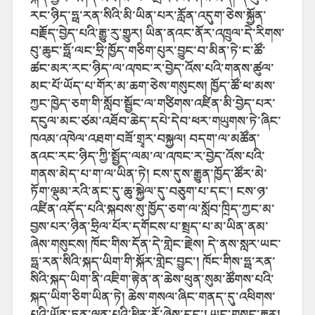
རང་ཉིད་ཧྥ་རན་སིའི་མི་ཡིན་པར་རློན་འདུག་ཅེས་སྐྱོན་
བརྗོད་བྱེད་པའི་རྒྱུ་རུ་གྱུར། ཡིན་ནའང་ནོར་འཁྲུལ་དེ་རིགས་
བུ་ཆུང་ཧྥོ་ལང་ཧྲི་ཁྱོད་གཅིག་པུར་བྱུང་བ་མིན་ཏེ་ང་ཚོ་
ཚང་མར་རང་ཉིད་ལ་འཁང་ར་བྱེད་འོས་པའི་གནས་ཚུལ་
མང་པོ་ཡོད་པ་གོར་མ་ཆག་ཅེས་གསུངས། ཁྱོད་ཚོ་ཕ་མས་
ཀྱང་ཁྱེད་ཅག་གི་སློབ་སྦྱོང་ལ་གཙིགས་འཛིན་མི་བྱེད་པར་
དངུལ་མང་ཙམ་འཐོབ་ཆེད་དཔེ་དེབ་ཕར་གཡུགས་ཏེ་ཞིང་
ཁའམ་འཁེལ་འཐག་བཟོ་གྲྭར་བསྐྱལ། བདག་ལ་མཚོན་
ནའང་རང་ཉིད་ཀྱི་སྤྱོད་ལམ་ལ་འཁང་ར་བྱེད་འོས་པའི་
གནས་མེད་པ་ག་ལ་ཡིན་ཏེ། ངས་དུས་རྒྱུན་ཁྱོད་ཚོར་མེ་
ཏོག་ལྡུམ་རའི་ནང་དུ་ཆུ་སྐྱེལ་དུ་བཅུག་པ་དང་། ངས་ཉ་
འཛིན་འདོད་པའི་སྐབས་སུ་ཁྱོད་ཅག་ལ་སློབ་ཁྲིད་ཀྱང་མ་
བྱས་པར་ཉིན་ཧྲིལ་པོར་དགོངས་པ་སྤྲད་པ་མ་ཡིན་ནམ་
ཞེས་གསུངས། ཁོང་གིས་དོན་དེ་གླེང་རྗེས། དེ་ནས་སླར་ཡང་
ཧྥ་རན་སིའི་སྐད་ཡིག་གི་སྐོར་གླེང་བྱུང་། ཁོང་གིས་ཧྥ་རན་
སིའི་སྐད་ཡིག་ནི་འཇིག་རྟེན་ན་ཆེས་ཕུན་སུམ་ཚོགས་པའི་
སྐད་ཡིག་ཅིག་ཡིན་ཏེ། ཆེས་གསལ་ཞིང་གནད་དུ་འཕིགས་
པའི་ཡོན་ཏན་ལྡན་པའི་ཕྱིར་རོ་ཞེས་དང་། ཡང་གསུང་རྒྱུར།