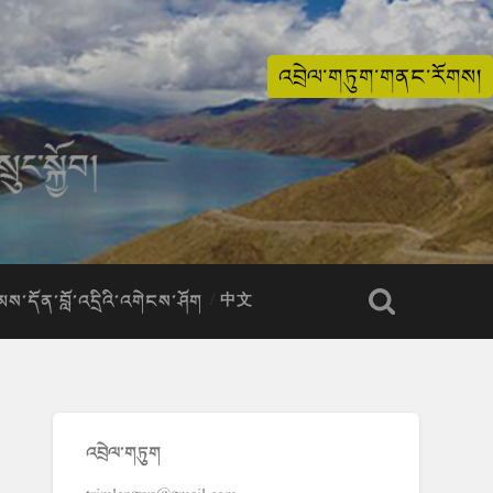
འབྲེལ་གཏུག་གནང་རོགས།
ིམས་དོན་བློ་འདྲིའི་འགེངས་ཤོག
中文
འབྲེལ་གཏུག