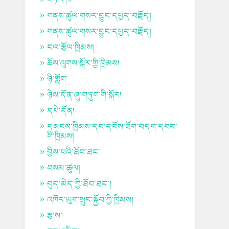
གནས་ཚུལ་གསར་བྱུང་དཔྱད་བརྗོད།
གནས་ཚུལ་གསར་བྱུང་དཔྱད་བརྗོད།
ངལ་རྩོལ་ཁྲིམས།
ཆོས་ལུགས་སྐོར་གྱི་ཁྲིམས།
ཉི་གློག་
ཉེས་དོན་ཞུ་གཏུག་གི་སྐོར།
དཔེ་དོན།
དམངས་ཁྲིམས་དང་དངོས་ཟོག་བདག་དབང་
གི་ཁྲིམས།
བྱིས་པའི་ཐོབ་ཐང་
བསམ་ཚུལ།
བུད་མེད་ཀྱི་ཐོབ་ཐང་།
འཁོར་ཡུག་སྲུང་སྐྱོབ་ཀྱི་ཁྲིམས།
རྩ་ས་