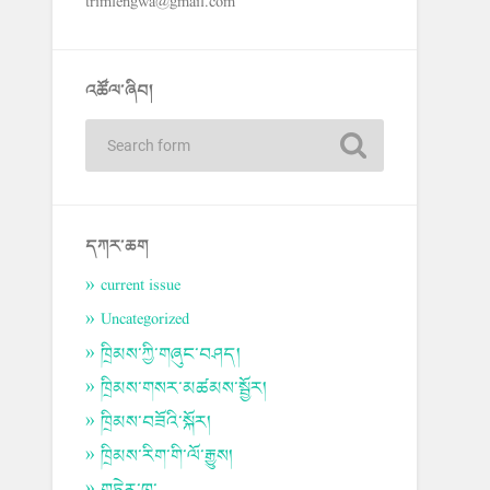
trimlengwa@gmail.com
འཚོལ་ཞིབ།
དཀར་ཆག
current issue
Uncategorized
ཁྲིམས་ཀྱི་གཞུང་བཤད།
ཁྲིམས་གསར་མཚམས་སྦྱོར།
ཁྲིམས་བཟོའི་སྐོར།
ཁྲིམས་རིག་གི་ལོ་རྒྱུས།
གཏེར་ཁ་