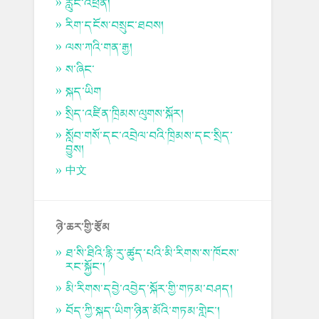
རླུང་འཕྲིན།
རིག་དངོས་བསྲུང་ཐབས།
ལས་ཀའི་གན་རྒྱ།
ས་ཞིང་
སྐད་ཡིག
སྲིད་འཛིན་ཁྲིམས་ལུགས་སྐོར།
སློབ་གསོ་དང་འབྲེལ་བའི་ཁྲིམས་དང་སྲིད་
བྱུས།
中文
ཉེ་ཆར་གྱི་རྩོམ
ཐ་སི་ཐིའི་རྙི་རུ་ཚུད་པའི་མི་རིགས་ས་ཁོངས་
རང་སྐྱོང་།
མི་རིགས་དབྱེ་འབྱེད་སྐོར་གྱི་གཏམ་བཤད།
བོད་ཀྱི་སྐད་ཡིག་ཉིན་མོའི་གཏམ་གླེང་།