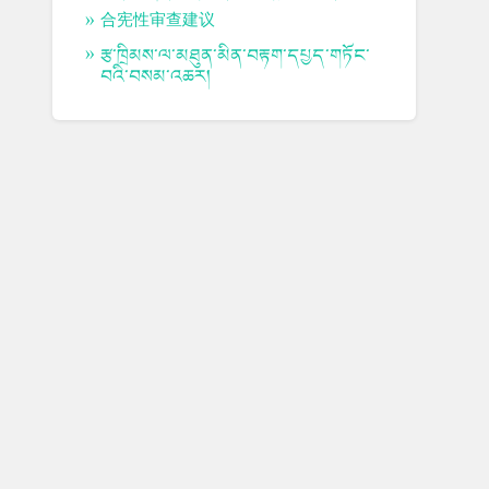
合宪性审查建议
རྩ་ཁྲིམས་ལ་མཐུན་མིན་བརྟག་དཔྱད་གཏོང་
བའི་བསམ་འཆར།