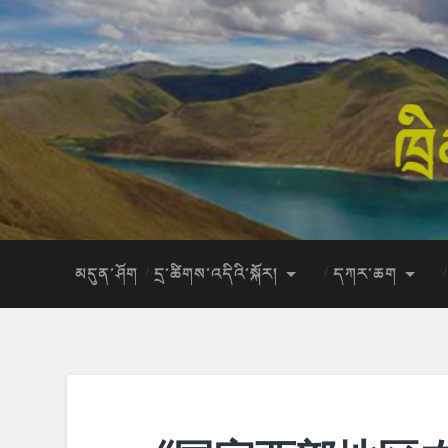
མདུན་ཤོག
དྲ་ཚིགས་འདིའི་སྐོར།
དཀར་ཆག