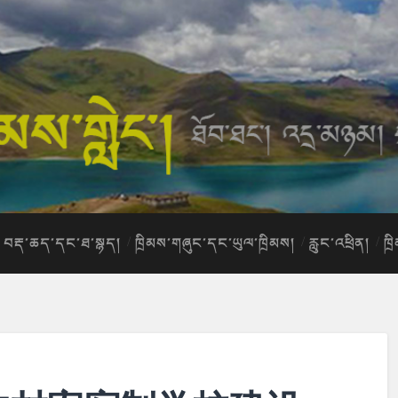
བརྡ་ཆད་དང་ཐ་སྙད།
ཁྲིམས་གཞུང་དང་ཡུལ་ཁྲིམས།
རླུང་འཕྲིན།
ཁྲ