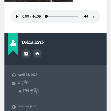
Dolma Kyab
April 26, 2023
སྐད་ཡིག
5791 ལྟ་ཞིབ།
Previous post