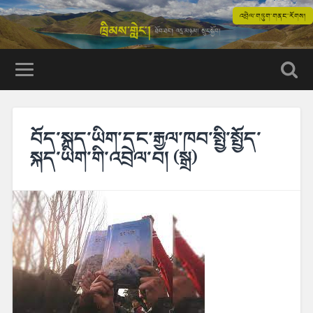
འབྲེལ་གཏུག་གནང་རོགས།
བོད་སྐད་ཡིག་དང་རྒྱལ་ཁབ་སྤྱི་སྤྱོད་
སྐད་ཡིག་གི་འབྲེལ་བ། (སྒྲ)