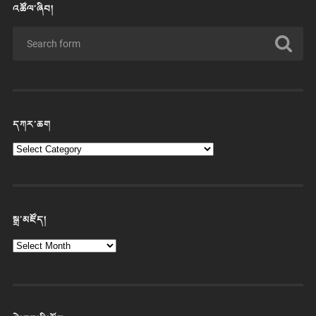
འཚོལ་ཞིབ།
དཀར་ཆག
སྒྲ་མཛོད།