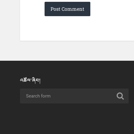
འཚོལ་ཞིབ།