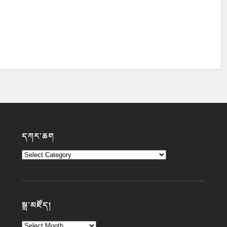
དཀར་ཆག
སྒྲ་མཛོད།