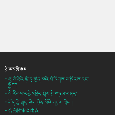
ཉེ་ཆར་གྱི་རྩོམ
ཐ་སི་ཐིའི་རྙི་རུ་ཚུད་པའི་མི་རིགས་ས་ཁོངས་རང་
སྐྱོང་།
མི་རིགས་དབྱེ་འབྱེད་སྐོར་གྱི་གཏམ་བཤད།
བོད་ཀྱི་སྐད་ཡིག་ཉིན་མོའི་གཏམ་གླེང་།
合宪性审查建议