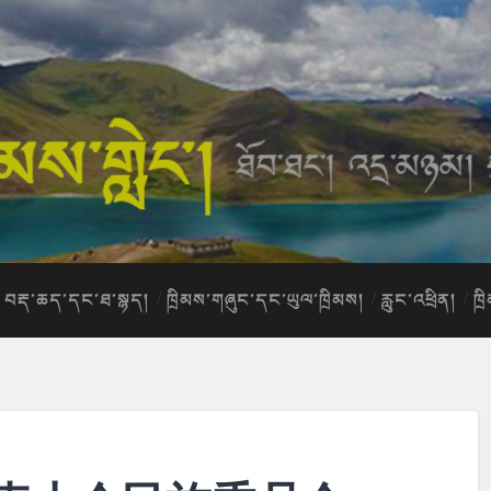
བརྡ་ཆད་དང་ཐ་སྙད།
ཁྲིམས་གཞུང་དང་ཡུལ་ཁྲིམས།
རླུང་འཕྲིན།
ཁྲ