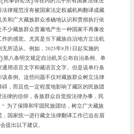
》《民事诉讼法》等在内的几乎所有国家法律法
等法律规范没有被国家法定权威机构翻译成藏
机关和广大藏族群众准确地认识和贯彻执行依
让不少藏族群众普遍地产生一种国家不再像改
工作的感觉。尤其是当下藏族自治地方立法机
所适从。例如，2025年8月1日起实施的
例》第八条明文规定自治机关公布自治条例、单
家通用语言文字和藏语言文字。但是该单行条
布该条例。这些问题不仅对藏族群众树立法律
障碍，而且也一定程度地影响了藏区的民族团
对法律的信仰，各族群众自觉按法律办事，民
” 为了保障和牢固民族团结，树立广大藏族
范，国家统一进行藏文法律翻译工作已迫在眉
员会提出以下建议。