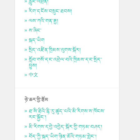
རླུང་འཕྲིན།
རིག་དངོས་བསྲུང་ཐབས།
ལས་ཀའི་གན་རྒྱ།
ས་ཞིང་
སྐད་ཡིག
སྲིད་འཛིན་ཁྲིམས་ལུགས་སྐོར།
སློབ་གསོ་དང་འབྲེལ་བའི་ཁྲིམས་དང་སྲིད་
བྱུས།
中文
ཉེ་ཆར་གྱི་རྩོམ
ཐ་སི་ཐིའི་རྙི་རུ་ཚུད་པའི་མི་རིགས་ས་ཁོངས་
རང་སྐྱོང་།
མི་རིགས་དབྱེ་འབྱེད་སྐོར་གྱི་གཏམ་བཤད།
བོད་ཀྱི་སྐད་ཡིག་ཉིན་མོའི་གཏམ་གླེང་།