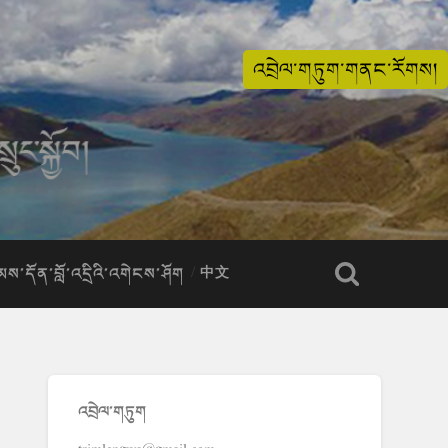
འབྲེལ་གཏུག་གནང་རོགས།
ིམས་དོན་བློ་འདྲིའི་འགེངས་ཤོག
中文
འབྲེལ་གཏུག