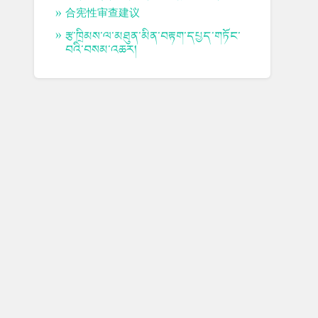
合宪性审查建议
རྩ་ཁྲིམས་ལ་མཐུན་མིན་བརྟག་དཔྱད་གཏོང་
བའི་བསམ་འཆར།