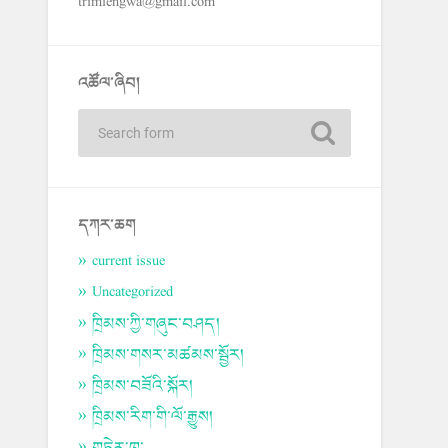
trimlengwa@gmail.com
འཚོལ་ཞིབ།
དཀར་ཆག
current issue
Uncategorized
ཁྲིམས་ཀྱི་གཞུང་བཤད།
ཁྲིམས་གསར་མཚམས་སྦྱོར།
ཁྲིམས་བཟོའི་སྐོར།
ཁྲིམས་རིག་གི་ལོ་རྒྱུས།
གཏེར་ཁ་