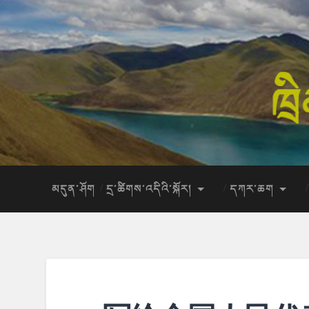
མདུན་ཤོག
དྲ་ཚིགས་འདིའི་སྐོར།
དཀར་ཆག