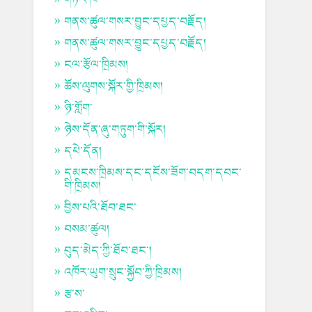
གནས་ཚུལ་གསར་བྱུང་དཔྱད་བརྗོད།
གནས་ཚུལ་གསར་བྱུང་དཔྱད་བརྗོད།
ངལ་རྩོལ་ཁྲིམས།
ཆོས་ལུགས་སྐོར་གྱི་ཁྲིམས།
ཉི་གློག་
ཉེས་དོན་ཞུ་གཏུག་གི་སྐོར།
དཔེ་དོན།
དམངས་ཁྲིམས་དང་དངོས་ཟོག་བདག་དབང་
གི་ཁྲིམས།
བྱིས་པའི་ཐོབ་ཐང་
བསམ་ཚུལ།
བུད་མེད་ཀྱི་ཐོབ་ཐང་།
འཁོར་ཡུག་སྲུང་སྐྱོབ་ཀྱི་ཁྲིམས།
རྩ་ས་