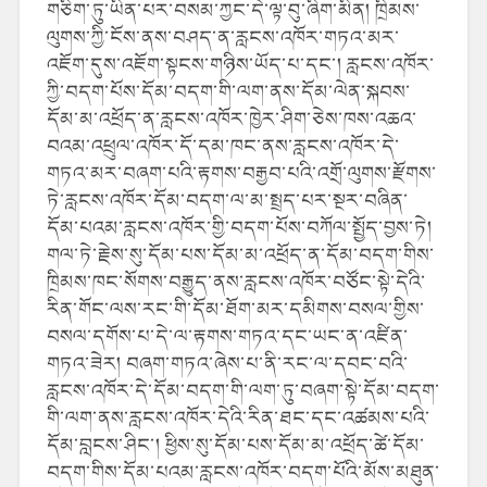
གཅིག་ཏུ་ཡིན་པར་བསམ་ཀྱང་དེ་ལྟ་བུ་ཞིག་མིན། ཁྲིམས་
ལུགས་ཀྱི་ངོས་ནས་བཤད་ན་རླངས་འཁོར་གཏའ་མར་
འཇོག་དུས་འཇོག་སྟངས་གཉིས་ཡོད་པ་དང་། རླངས་འཁོར་
ཀྱི་བདག་པོས་དོམ་བདག་གི་ལག་ནས་དོམ་ལེན་སྐབས་
དོམ་མ་འཕྲོད་ན་རླངས་འཁོར་ཁྱེར་ཤིག་ཅེས་ཁས་འཆའ་
བའམ་འཕྲུལ་འཁོར་དོ་དམ་ཁང་ནས་རླངས་འཁོར་དེ་
གཏའ་མར་བཞག་པའི་རྟགས་བརྒྱབ་པའི་འགྲོ་ལུགས་རྫོགས་
ཏེ་རླངས་འཁོར་དོམ་བདག་ལ་མ་སྤྲད་པར་སྔར་བཞིན་
དོམ་པའམ་རླངས་འཁོར་གྱི་བདག་པོས་བཀོལ་སྤྱོད་བྱས་ཏེ།
གལ་ཏེ་རྗེས་སུ་དོམ་པས་དོམ་མ་འཕྲོད་ན་དོམ་བདག་གིས་
ཁྲིམས་ཁང་སོགས་བརྒྱུད་ནས་རླངས་འཁོར་བཙོང་སྟེ་དེའི་
རིན་གོང་ལས་རང་གི་དོམ་ཐོག་མར་དམིགས་བསལ་གྱིས་
བསལ་དགོས་པ་དེ་ལ་རྟགས་གཏའ་དང་ཡང་ན་འཛིན་
གཏའ་ཟེར། བཞག་གཏའ་ཞེས་པ་ནི་རང་ལ་དབང་བའི་
རླངས་འཁོར་དེ་དོམ་བདག་གི་ལག་ཏུ་བཞག་སྟེ་དོམ་བདག་
གི་ལག་ནས་རླངས་འཁོར་དེའི་རིན་ཐང་དང་འཚམས་པའི་
དོམ་བླངས་ཤིང་། ཕྱིས་སུ་དོམ་པས་དོམ་མ་འཕྲོད་ཚེ་དོམ་
བདག་གིས་དོམ་པའམ་རླངས་འཁོར་བདག་པོའི་མོས་མཐུན་