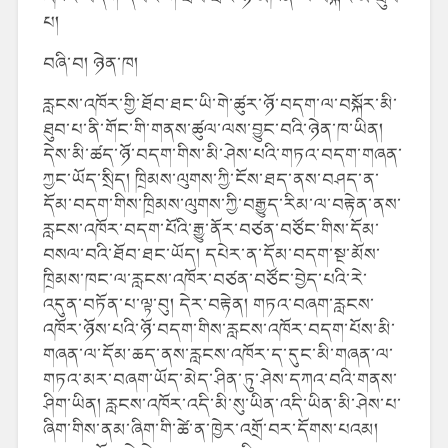
པ།
བཞི་བ། ཉེན་ཁ།
རླངས་འཁོར་གྱི་ཐོབ་ཐང་ཡི་གེ་ཚུར་ཉོ་བདག་ལ་བསྐོར་མི་
ཐུབ་པ་ནི་གོང་གི་གནས་ཚུལ་ལས་བྱུང་བའི་ཉེན་ཁ་ཡིན།
དེས་མི་ཚད་ཉོ་བདག་གིས་མི་ཤེས་པའི་གཏའ་བདག་གཞན་
ཀྱང་ཡོད་སྲིད། ཁྲིམས་ལུགས་ཀྱི་ངོས་ཐད་ནས་བཤད་ན་
དོམ་བདག་གིས་ཁྲིམས་ལུགས་ཀྱི་བརྒྱུད་རིམ་ལ་བརྟེན་ནས་
རླངས་འཁོར་བདག་པོའི་རྒྱུ་ནོར་བཙན་བཙོང་གིས་དོམ་
བསལ་བའི་ཐོབ་ཐང་ཡོད། དཔེར་ན་དོམ་བདག་སྔ་མོས་
ཁྲིམས་ཁང་ལ་རླངས་འཁོར་བཙན་བཙོང་བྱེད་པའི་རེ་
འདུན་བཏོན་པ་ལྟ་བུ། དེར་བརྟེན། གཏའ་བཞག་རླངས་
འཁོར་ཉོས་པའི་ཉོ་བདག་གིས་རླངས་འཁོར་བདག་པོས་མི་
གཞན་ལ་དོམ་ཆད་ནས་རླངས་འཁོར་ད་དུང་མི་གཞན་ལ་
གཏའ་མར་བཞག་ཡོད་མེད་ཤིན་ཏུ་ཤེས་དཀའ་བའི་གནས་
ཤིག་ཡིན། རླངས་འཁོར་འདི་མི་སུ་ཡིན་འདི་ཡིན་མི་ཤེས་པ་
ཞིག་གིས་ནམ་ཞིག་གི་ཚེ་ན་ཁྱེར་འགྲོ་བར་དོགས་པའམ།