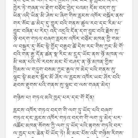
ཁྱེར་ཏེ་གཞན་ལ་རྡེག་བཙོང་བྱེད་པའམ། དོམ་བདག་སུ་
ཡིན་འདི་ཡིན་མི་ཤེས་པ་ཞིག་གིས་རླངས་འཁོར་བསྐོར་ནས་
གར་སོང་ཆ་མེད་དུ་གྱུར་བའི་གནས་ཚུལ་རབ་དང་རིམ་པ་
བྱུང་བཞིན་པ་རེད། འདི་འདྲའི་དོན་དག་བྱུང་བའི་རྗེས་སུ་
ཉོ་བདག་གཏའ་བཞག་རླངས་འཁོར་བཙོང་མཁན་གྱི་གམ་
ལ་བསྐྱར་དུ་སོང་སྟེ་གྱོད་བརྒྱབ་ཚེ་དེས་རང་གིས་ཀྱང་མི་གོ་
བའི་གན་རྒྱ་དོན་ཚན་སྣ་རིང་མ་དྲུད་ཡོང་ནས་ཉོ་མཁན་ལ་
མི་ཕན་པའི་ལོ་རབས་མང་པོ་བཤད་ན་ཉོ་མཁན་གྱིས་
ཁྲིམས་ལ་གཏུག་བསམ་ཀྱང་རྒྱལ་ཁ་མེད་པའི་གནས་སུ་
ལྷུང་སྟེ་མཐར་སྒོར་མོ་ཤོར་ལ་རླངས་འཁོར་ཡང་ཤོར་བའི་
ཐབས་རྡུགས་པའི་གནས་སུ་ལྷུང་བ་ལས་གཞན་མེད།
གཉིས་པ། གཏའ་མའི་ཁྱད་པར་དང་གོ་དོན།
རླངས་འཁོར་གཏའ་བདག་གི་ལག་ཏུ་ཡོད་པའི་བཞག་
གཏའ་དང་རླངས་འཁོར་གཏའ་བདག་གི་ལག་ཏུ་མེད་པར་
འཚོང་མཁན་སོགས་ཀྱི་ལག་ཏུ་ཡོད་པའི་རྟགས་གཏའི་བར་
ལ་ཁྱད་པར་ཆེན་པོ་ཡོད་ཏེ། མི་མང་པོས་འདི་གཉིས་རིགས་