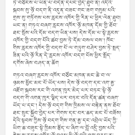
ཏེ་བཙོངས་པ་ཡིན་པ་བདེན་དཔང་བྱེད་ཐུབ་ན། འདིའི་
སྐབས་སུ་ཉོ་བདག་ནི་འདུན་བཟང་གང་ཟག་གསུམ་པའི་
གྲས་སུ་གཏོགས་པས་རླངས་འཁོར་གྱི་རིན་པ་ཕྱིར་ལེན་ཐུབ།
ཡང་ན། གཏའ་བཞག་རླངས་འཁོར་ཉོ་མཁན་དོམ་གྱི་ཐོབ་
ཐང་སྤོས་པའི་དོམ་བདག་ཡིན་པས། དེས་དོམ་པ་སྟེ་རླངས་
འཁོར་གྱི་བདག་པོའི་ཚབ་བྱས་ཏེ་དོམ་བསལ་བས་། ཁོང་
གིས་རླངས་འཁོར་གྱི་བདག་པོ་ལ་གཏུག་བཤེར་བྱས་ཏེ་སྤྲད་
ཟིན་པའི་ཉོ་རིན་དེ་རླངས་འཁོར་བདག་པོས་ཕྱིར་སྤྲོད་
དགོས་ཞེས་བཤད་ན་ཆོག
གཏའ་བཞག་རླངས་འཁོར་བཙོང་མཁན་མང་ཆེ་བ་ལ་
ཉམས་མྱོང་མང་པོ་ཡོད་པས། དེས་ཉོ་བདག་དང་འག་རྒྱ་
འཇོག་སྐབས་རང་གི་འགན་ཁུར་མེད་པར་བཏང་སྟེ་ཉོ་
བདག་གི་འགན་ཁུར་ལྗིད་པར་བཏང་བའི་དོན་ཚན་བཞག་
ཡོད་པ་དང་། དེས་ཉོ་བདག་གིས་ཁྲིམས་ལ་བརྟེན་ནས་ཐོབ་
ཐང་སྲུང་སྐྱོབ་བྱེད་པར་གེགས་དང་བར་ཆད་མང་པོ་བཟོས།
དེའི་སྟབས་ཀྱིས་ཉོ་བདག་གིས་གན་རྒྱ་དང་འབྲེལ་ཡོད་ཀྱི་
ཡིག་ཆ་བཟུང་སྟེ་ཁྲིམས་རྩོད་པ་ཞིག་ལ་བློ་འདྲི་བྱས་པའི་