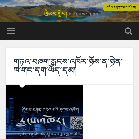
འབྲེལ་གཏུག་གནང་རོགས།
གཏའ་བཞག་རླངས་འཁོར་ཉོས་ན་ཉེན་
ཁ་གང་དག་ཡོད་དམ།