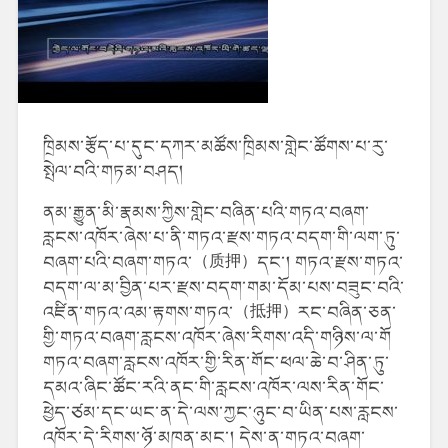
ཁྲིམས་རྩོད་པ་དུང་དཀར་མཚོས་ཁྲིམས་གླེང་ཚོགས་པ་རུ་
སྤེལ་བའི་གཏམ་བཤད།
ནམ་རྒྱུན་མི་རྣམས་ཀྱིས་གླེང་བཞིན་པའི་གཏའ་བཞག་
རླངས་འཁོར་ཞེས་པ་ནི་གཏའ་རྫས་གཏའ་བདག་གི་ལག་ཏུ་
བཞག་པའི་བཞག་གཏའ་（质押）དང་། གཏའ་རྫས་གཏའ་
བདག་ལ་མ་བྱིན་པར་རྫས་བདག་གམ་དོམ་པས་བཟུང་བའི་
འཛིན་གཏའ་འམ་རྟགས་གཏའ་（抵押）རང་བཞིན་ཅན་
གྱི་གཏའ་བཞག་རླངས་འཁོར་ཞེས་རིགས་འདི་གཉིས་ལ་གོ
གཏའ་བཞག་རླངས་འཁོར་གྱི་རིན་གོང་ཕལ་ཆེ་བ་ཤིན་ཏུ་
དམའ་ཞིང་ཚོང་རའི་ནང་གི་རླངས་འཁོར་ལས་རིན་གོང་
ཕྱེད་ཙམ་དང་ཡང་ན་དེ་ལས་ཀྱང་ཉུང་བ་ཡིན་པས་རླངས་
འཁོར་དེ་རིགས་ཉོ་མཁན་མང་། དེས་ན་གཏའ་བཞག་