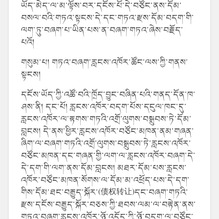
ཡོད་མེད་ལ་མ་ལྟོས་བར་དངོས་པོ་དེ་བཙོང་ནས་དོམ་
བསལ་བའི་གཏའ་སྟངས་དེ་དང་གཏའ་རྫས་དོམ་བདག་གི་
ལག་ཏུ་བཞག་པ་ཡིན་པས་ན་བཞག་གཏའ་ཞེས་བརྗོད་
པའོ།
གསུམ་པ། གཏའ་བཞག་རླངས་འཁོར་ཚོང་ལས་ཀྱི་གནས་
སྟངས།
དངོས་ཡོད་ཀྱི་འཚོ་བའི་ཁྲོད་བྱུང་བཞིན་པའི་གནད་དོན་ཁ་
ཤས་ནི། དང་པོ། རླངས་འཁོར་བདག་པོས་དངུལ་ཁང་དུ་
རླངས་འཁོར་ལ་རྟགས་གཏའི་འགྲོ་ལུགས་བསྒྲུབས་ཏེ་དོམ་
བླངས། དེ་ནས་ཕྱིར་རླངས་འཁོར་བཙོང་མཁན་ནམ་གཞན་
ཞིག་ལ་བཞག་གཏའི་འགྲོ་ལུགས་བསྒྲུབས་ཏེ་རླངས་འཁོར་
བཙོང་མཁན་དང་གཞན་གྱི་ལག་ལ་རླངས་འཁོར་བཞག་དེ་
དེ་དག་གི་ལག་ནས་དོམ་བླངས། མཐར་དོམ་པས་རླངས་
འཁོར་བཙོང་མཁན་སོགས་ལ་དོམ་མ་འཕྲོད་པས་དེ་དག་
གིས་དོམ་ཐང་བརྒྱུད་སྐོར་(债权转让)དང་བཞག་གཏའི་
རྫས་དངོས་བརྒྱུད་སྐོར་བཅས་ཀྱི་ཐབས་ལམ་ལ་བརྟེན་ནས་
གཏའ་བཞག་རླངས་འཁོར་ཉོ་འདོད་ཀྱི་ཉོ་བདག་ལ་བཙོང་