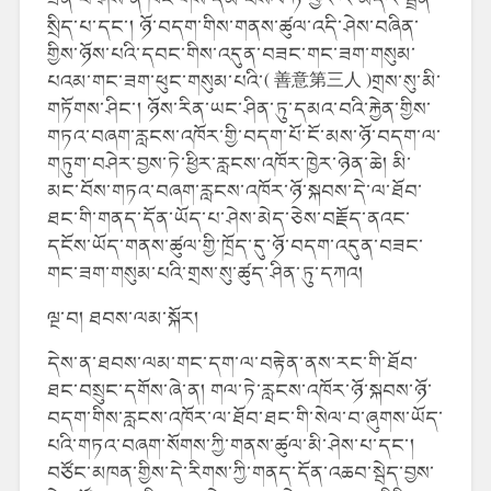
སྲིད་པ་དང་། ཉོ་བདག་གིས་གནས་ཚུལ་འདི་ཤེས་བཞིན་
གྱིས་ཉོས་པའི་དབང་གིས་འདུན་བཟང་གང་ཟག་གསུམ་
པའམ་གང་ཟག་ཕུང་གསུམ་པའི་( 善意第三人 )གྲས་སུ་མི་
གཏོགས་ཤིང་། ཉོས་རིན་ཡང་ཤིན་ཏུ་དམའ་བའི་རྐྱེན་གྱིས་
གཏའ་བཞག་རླངས་འཁོར་གྱི་བདག་པོ་ངོ་མས་ཉོ་བདག་ལ་
གཏུག་བཤེར་བྱས་ཏེ་ཕྱིར་རླངས་འཁོར་ཁྱེར་ཉེན་ཆེ། མི་
མང་བོས་གཏའ་བཞག་རླངས་འཁོར་ཉོ་སྐབས་དེ་ལ་ཐོབ་
ཐང་གི་གནད་དོན་ཡོད་པ་ཤེས་མེད་ཅེས་བརྗོད་ནའང་
དངོས་ཡོད་གནས་ཚུལ་གྱི་ཁྲོད་དུ་ཉོ་བདག་འདུན་བཟང་
གང་ཟག་གསུམ་པའི་གྲས་སུ་ཚུད་ཤིན་ཏུ་དཀའ།
ལྔ་བ། ཐབས་ལམ་སྐོར།
དེས་ན་ཐབས་ལམ་གང་དག་ལ་བརྟེན་ནས་རང་གི་ཐོབ་
ཐང་བསྲུང་དགོས་ཞེ་ན། གལ་ཏེ་རླངས་འཁོར་ཉོ་སྐབས་ཉོ་
བདག་གིས་རླངས་འཁོར་ལ་ཐོབ་ཐང་གི་སེལ་བ་ཞུགས་ཡོད་
པའི་གཏའ་བཞག་སོགས་ཀྱི་གནས་ཚུལ་མི་ཤེས་པ་དང་།
བཙོང་མཁན་གྱིས་དེ་རིགས་ཀྱི་གནད་དོན་འཆབ་སྦེད་བྱས་