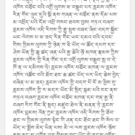
འཁོར་བཙོང་བའི་འགྲོ་ལུགས་མ་བསྒྲུབ་པར་རླངས་འཁོར་
རིན་གོང་ཉུང་ངུའི་སྒོ་ནས་གཞན་ལ་བཙོང་ནས་དོམ་པས་
མ་འཕྲོད་པའི་དོམ་འཕྲོ་གསབ་ཐབས་བྱས། གཏའ་བཞག་
རླངས་འཁོར་འདི་རིགས་ཀྱི་རྒྱུ་སྤུས་བཟང་ཞིང་བདག་སྐྱོང་
ཡང་ལེགས་པ་མ་ཟད་རིན་གོང་ཡང་དམའ་བའི་དབང་
གིས། ཁྲིམས་ལུགས་ཀྱི་ཉེན་ཁ་ཅི་ཡོད་ལ་ཚོད་དཔག་དང་
ཤེས་ཡོན་གྱི་ཆུ་ཚད་ཞན་པའི་རྒྱ་ཆེའི་ཉོ་མཁན་རྣམས་ཀྱིས་
རླངས་འཁོར་གྱི་རིན་གོང་དང་འགྲོ་ལུགས་བསྒྲུབ་སླ་བ་དེ་
ཁོ་ན་ལ་དམིགས་ཏེ། རླངས་འཁོར་བཙོང་མཁན་ལ་རླངས་
འཁོར་འཚོང་བའི་ཐོབ་ཐང་ཆ་ཚང་ཡོད་པར་ཡིད་ཆེས་བྱེད་
བཞིན་པ་མ་ཟད། རླངས་འཁོར་གྱི་བདག་པོ་ངོ་མ་ཕྱིས་སུ་
རླངས་འཁོར་གྱི་ར་མདར་ཡོང་མི་སྲིད་སྙམ་པའི་ངང་ནས་
གཏའ་བཞག་རླངས་འཁོར་བཙོང་མཁན་དང་གན་རྒྱ་ནི་
བཞག རིག་གོང་ནི་སྤྲད། མཛུབ་ཐེལ་ནི་མནན་ཏེ་རླངས་
འཁོར་བླངས། འོན་ཀྱང་རླངས་འཁོར་འདི་རིགས་ཀྱི་ཐོབ་
ཐང་ལ་ཁྲིམས་ལུགས་སྟེང་གི་ཤན་དང་ཐོབ་ཐང་གི་སེལ་བ་
ཡོད་པ་སྨྲོས་མེད་ཡིན་པས། མི་ལ་ལས་རླངས་འཁོར་ཉོས་
ནས་ཅང་མ་འགོར་བར་ཁྲིམས་ཁང་ཡོང་སྟེ་རླངས་འཁོར་