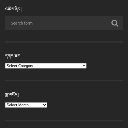
འཚོལ་ཞིབ།
དཀར་ཆག
སྒྲ་མཛོད།