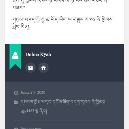
རྗེས་སུ་རླངས་འཁོར་ཉོ་བའམ་མི་ཉོ་བའི་ཐག་བཅད་ན་
བཟང་།
གཏམ་བཤད་ཀྱི་རྒྱུ་ཆ་བོད་ཡིག་ལ་བསྒྱུར་མཁན་ནི་ཁྲིམས་
གླེང་ཡིན།
Dolma Kyab
January 7, 2020
དམངས་ཁྲིམས་དང་དངོས་ཟོག་བདག་དབང་གི་ཁྲིམས།
4483 ལྟ་ཞིབ།