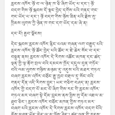
རླངས་འཁོར་ཉོ་བ་ལ་ཉེན་ཁ་ཅི་ཞིག་ཡོད་པ་དང་། ཉོ་
བདག་གིས་ཉོ་སྐབས་དོ་སྣང་བྱེད་དགོས་པའི་གནད་གང་
གང་ཡོད་པ་དང་། ཉོ་བདག་གིས་ཉོས་ཟིན་པའི་རྗེས་སུ་
ཁྲིམས་ལུགས་ཀྱི་ཉེན་ཁ་གང་དག་ཡོད་དམ་ཞེ་ན།
དང་པོ། རྒྱབ་ལྗོངས།
དེང་སྐབས་རླངས་འཁོར་རྙིང་པའམ་གཞན་ལག་བརྒྱུད་པའི་
རླངས་འཁོར་ཉོ་ཚོང་བྱེད་པའི་ཚོང་ར་ཇེ་ཆེར་སོང་བ་དང་
བསྟུན་ནས། རླངས་འཁོར་དེ་རིགས་འཚོང་མཁན་དང་ཚད་
ལྡན་གྱི་ལྟ་རྟོག་བྲལ་བའི་དམངས་ཁྲོད་དངུལ་བུན་གཏོང་
བའི་ལམ་ལུགས་གཉིས་མཉམ་དུ་འདུས་པའི་མཐར་གཏའ་
བཞག་རླངས་འཁོར་བཙོང་རྒྱུ་ཁྱབ་བརྡལ་དུ་སོང་བའི་
གནད་དོན་འདི་རིགས་བྱུང་། ཡང་གཅིག་བཤད་ན། རླངས་
འཁོར་གྱི་བདག་པོ་མང་པོ་ཞིག་གིས་རང་གི་རླངས་འཁོར་
གཏའ་མར་བཞག་སྟེ་དོམ་བླངས་ནས་ཕྱིས་སུ་དོམ་འཇལ་མ་
ཐུབ་ཅིང་། རླངས་འཁོར་བཙོང་མཁན་གྱིས་གཏའ་མར་
བཞག་པའི་རླངས་འཁོར་དེ་རིགས་རླངས་འཁོར་བདག་པོའི་
མོས་མཐུན་ཡོད་མེད་ལ་མ་ལྟོས་ཤིང་། ཚད་ལྡན་གྱི་རླངས་