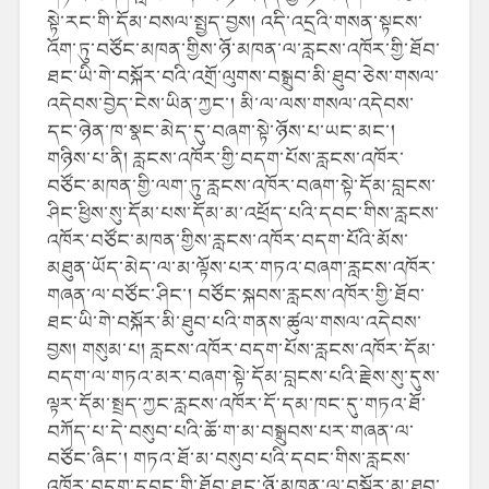
སྟེ་རང་གི་དོམ་བསལ་སྤྱད་བྱས། འདི་འདྲའི་གསན་སྟངས་
འོག་ཏུ་བཙོང་མཁན་གྱིས་ཉོ་མཁན་ལ་རླངས་འཁོར་གྱི་ཐོབ་
ཐང་ཡི་གེ་བསྐོར་བའི་འགྲོ་ལུགས་བསྒྲུབ་མི་ཐུབ་ཅེས་གསལ་
འདེབས་བྱེད་ངེས་ཡིན་ཀྱང་། མི་ལ་ལས་གསལ་འདེབས་
དང་ཉེན་ཁ་སྣང་མེད་དུ་བཞག་སྟེ་ཉོས་པ་ཡང་མང་།
གཉིས་པ་ནི། རླངས་འཁོར་གྱི་བདག་པོས་རླངས་འཁོར་
བཙོང་མཁན་གྱི་ལག་ཏུ་རླངས་འཁོར་བཞག་སྟེ་དོམ་བླངས་
ཤིང་ཕྱིས་སུ་དོམ་པས་དོམ་མ་འཕྲོད་པའི་དབང་གིས་རླངས་
འཁོར་བཙོང་མཁན་གྱིས་རླངས་འཁོར་བདག་པོའི་མོས་
མཐུན་ཡོད་མེད་ལ་མ་ལྟོས་པར་གཏའ་བཞག་རླངས་འཁོར་
གཞན་ལ་བཙོང་ཤིང་། བཙོང་སྐབས་རླངས་འཁོར་གྱི་ཐོབ་
ཐང་ཡི་གེ་བསྐོར་མི་ཐུབ་པའི་གནས་ཚུལ་གསལ་འདེབས་
བྱས། གསུམ་པ། རླངས་འཁོར་བདག་པོས་རླངས་འཁོར་དོམ་
བདག་ལ་གཏའ་མར་བཞག་སྟེ་དོམ་བླངས་པའི་རྗེས་སུ་དུས་
ལྟར་དོམ་སྤྲད་ཀྱང་རླངས་འཁོར་དོ་དམ་ཁང་དུ་གཏའ་ཐོ་
བཀོད་པ་དེ་བསུབ་པའི་ཆོ་ག་མ་བསྒྲུབས་པར་གཞན་ལ་
བཙོང་ཞིང་། གཏའ་ཐོ་མ་བསུབ་པའི་དབང་གིས་རླངས་
འཁོར་བདག་དབང་གི་ཐོབ་ཐང་ཉོ་མཁན་ལ་བསྐོར་མ་ཐུབ་