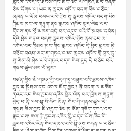
རླངས་འཁོར་དེ་ཐེངས་གང་མང་ཞིག་ལ་གཏའ་མར་བཞག་
ཅེས་དོགས་པ། ཡང་ན་རླངས་འཁོར་བདག་པོས་བཙོང་
མཁན་ལ་དོམ་བསལ་པའི་རྗེས་སུ་རླངས་འཁོར་བདག་པོས་
ཁྲིམས་ཁང་ལ་གཏུག་ནས་རླངས་འཁོར་སླར་ལེན་པར་
དོགས་ནས་ཉོ་མཁན་བདེ་བར་འདུག་པའི་གོ་སྐབས་དབེན།
དེའི་ཕྱིར་གཏའ་བཞག་རླངས་འཁོར་ཉོས་ནས་ཅང་མ་
འགོར་བར་ཁྲིམས་ཁང་གིས་རླངས་འཁོར་དེ་ཕྱིར་བླངས་ཏེ་
བཙོང་བའམ་ཡང་ན་གཏའ་བཞག་རླངས་འཁོར་གློ་བུར་དུ་
སུ་ཡིན་མི་ཤེས་པའི་གཏའ་བདག་གིས་དྲུད་དེ་བཙོང་བའི་
གནས་ཚུལ་མང་བོ་བྱུང་།
བཙན་གྱིས་མི་གཞན་གྱི་བདག་དུ་བཟུང་བའི་རླངས་འཁོར་
དྲུད་ན་ཁྲིམས་དང་འགལ་མོད་ཀྱང་། ཉོ་བདག་ལ་མཚོན་
ནའང་རང་གིས་རླངས་འཁོར་ཕྱིར་ལེན་པར་ཁྲིམས་གཏུག་
བྱེད་པ་ནི་ལས་སླ་བོ་ཞིག་མིན། གོང་གི་གནས་ཚུལ་དེ་
གསུམ་ཅིས་ཀྱང་མི་འབྱུང་ཞེས་ཁ་ཚོན་གཅོད་དཀའ་བར་
སྣང་བས། གལ་ཏེ་རླངས་འཁོར་གྱི་བདག་པོས་ཁོང་གི་
རླངས་འཁོར་རིན་གོང་དམའ་བའི་སྒོ་ནས་གཞན་ལ་བཙོང་
ཟིན་པ་ཤེས་ན་ཁོང་གིས་དོམ་བསལ་ཏེ་ཕྱིར་ར་མདར་སྦྲན་