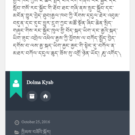
རྒྱལ་ཁབ་ཀྱིས་ང་ཚོར་སྤྲད་པའི་རིག་གནས་རང་སྐྱོང་དང་
སློབ་གསོ་རང་སྐྱོང་གི་ཐོབ་ཐང་གཞི་ནས་སྲུང་སྐྱོབ་དང་
མངོན་གྱུར་བྱེད་ཐུབ།རྒྱལ་ཁབ་ཀྱི་རོགས་དངུལ་ཐེར་འབུམ་
བདུན་དང་དུང་ཕྱུར་དྲུག་ཀྱང་མཚོ་སྔོན་ཞིང་ཆེན་སྲིད་
གཞུང་གིས་རང་སྐྱོང་ཁུལ་གྱི་བོད་སྐད་ཡིག་དང་རྒྱའི་སྐད་
ཡིག་ཟུང་འབྲེལ་འཕེལ་རྒྱས་ཀྱི་ཕྱོགས་ལ་བཀོད་སྤྱོད་བྱེད་
དགོས་བ་ལས་རྒྱ་སྐད་ཡིག་རྐྱང་རྐྱང་གི་སྟེང་དུ་བཀོལ་ན་
མཐར་བཀོལ་དངུལ་ཆུད་ཟོས་སུ་འགྲོ་ཉེན་ཡོད། ༼ མུ་འགོད་༽
Dolma Kyab
October 25, 2016
ཁྲིམས་བཟོའི་སྐོར།