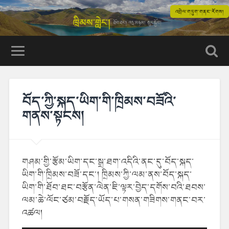
འབྲེལ་གཏུག་གནང་རོགས།
བོད་ཀྱི་སྐད་ཡིག་གི་ཁྲིམས་བཟོའི་
གནས་སྟངས།
གཤམ་གྱི་རྩོམ་ཡིག་དང་སྒྲ་ཐག་འདིའི་ནང་དུ་བོད་སྐད་
ཡིག་གི་ཁྲིམས་བཟོ་དང་། ཁྲིམས་ཀྱི་ལམ་ནས་བོད་སྐད་
ཡིག་གི་ཐོབ་ཐང་བརྩོན་ལེན་ཇི་ལྟར་བྱེད་དགོས་བའི་ཐབས་
ལམ་ཆེ་ལོང་ཙམ་བརྗོད་ཡོད་པ་གསན་གཟིགས་གནང་བར་
འཚལ།