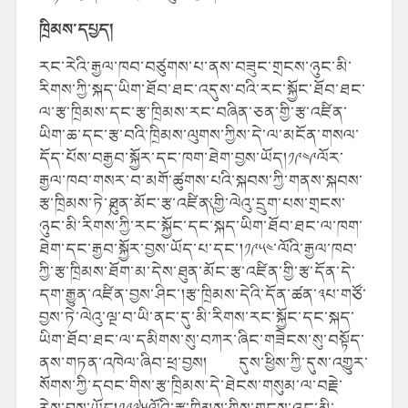
ཁྲིམས་དཔྱད།
རང་རེའི་རྒྱལ་ཁབ་བཙུགས་པ་ནས་བཟུང་གྲངས་ཉུང་མི་
རིགས་ཀྱི་སྐད་ཡིག་ཐོབ་ཐང་འདུས་བའི་རང་སྐྱོང་ཐོབ་ཐང་
ལ་རྩ་ཁྲིམས་དང་རྩ་ཁྲིམས་རང་བཞིན་ཅན་གྱི་རྩ་འཛིན་
ཡིག་ཆ་དང་རྩ་བའི་ཁྲིམས་ལུགས་ཀྱིས་དེ་ལ་མངོན་གསལ་
དོད་པོས་བརྒྱབ་སྐྱོར་དང་ཁག་ཐེག་བྱས་ཡོད།༡༩༤༩ལོར་
རྒྱལ་ཁབ་གསར་བ་མགོ་ཚུགས་པའི་སྐབས་ཀྱི་གནས་སྐབས་
རྩ་ཁྲིམས་ཏེ་༼ཐུན་མོང་རྩ་འཛིན༽་གྱི་ལེའུ་དྲུག་པས་གྲངས་
ཉུང་མི་རིགས་ཀྱི་རང་སྐྱོང་དང་སྐད་ཡིག་ཐོབ་ཐང་ལ་ཁག་
ཐེག་དང་རྒྱབ་སྐྱོར་བྱས་ཡོད་པ་དང་།༡༩༥༤་ལོའི་རྒྱལ་ཁབ་
ཀྱི་རྩ་ཁྲིམས་ཐོག་མ་དེས་ཐུན་མོང་རྩ་འཛིན་གྱི་རྩ་དོན་དེ་
དག་རྒྱུན་འཛིན་བྱས་ཤིང་།རྩ་ཁྲིམས་དེའི་དོན་ཚན་༣པ་གཙོ་
བྱས་ཏེ་ལེའུ་ལྔ་བ་ཡི་ནང་དུ་མི་རིགས་རང་སྐྱོང་དང་སྐད་
ཡིག་ཐོབ་ཐང་ལ་དམིགས་སུ་བཀར་ཞིང་གཟེངས་སུ་བསྟོད་
ནས་གཏན་འཁེལ་ཞིབ་ཕྲ་བྱས།
དུས་ཕྱིས་ཀྱི་དུས་འགྱུར་
སོགས་ཀྱི་དབང་གིས་རྩ་ཁྲིམས་དེ་ཐེངས་གསུམ་ལ་བརྗེ་
རེས་བྱས་ཡོད།༡༩༧༥ལོའི་རྩ་ཁྲིམས་ཀྱིས་གྲངས་ཉུང་མི་