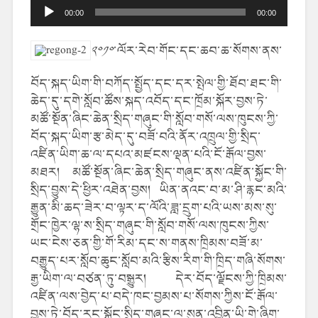
Audio
00:00
00:00
Player
༢༠༡༠
་ལོར་རེབ་གོང་དང་ཆབ་ཆ་སོགས་ནས་
བོད་སྐད་ཡིག་གི་བཀོད་སྤྱོད་དང་དར་སྤེལ་གྱི་ཐོབ་ཐང་གི་
ཆེད་དུ་དགེ་སློབ་ཚོས་སྐད་འབོད་དང་ཁྲོམ་སྐོར་བྱས་ཏེ་
མཚོ་སྔོན་ཞིང་ཆེན་སྲིད་གཞུང་གི་སློབ་གསོ་ལས་ཁུངས་ཀྱི་
བོད་སྐད་ཡིག་རྩ་མེད་དུ་བཟོ་བའི་ནོར་འཁྲུལ་གྱི་སྲིད་
འཛིན་ཡིག་ཆ་ལ་དཔའ་མཛངས་ལྡན་པའི་ངོ་རྒོལ་བྱས་
མཐར། མཚོ་སྔོན་ཞིང་ཆེན་སྲིད་གཞུང་ནས་འཛིན་སྐྱོང་གི་
སྲིད་བྱུས་དེ་ཕྱིར་འཐེན་བྱས། ཡིན་ནའང་བ་མ་ཤི་རྙང་མའི་
རྒྱུན་མི་ཆད་ཟེར་བ་ལྟར་ད་ལོའི་ཟླ་དྲུག་པའི་ཡས་མས་སུ་
གྲོང་ཁྱེར་ལྷ་ས་སྲིད་གཞུང་གི་སློབ་གསོ་ལས་ཁུངས་ཀྱིས་
ཡང་ངེས་ཅན་གྱི་གོ་རིམ་དང་ས་གནས་ཁྲིམས་བཟོ་མ་
བརྒྱུད་པར་སློབ་ཆུང་སློབ་མའི་རྩིས་རིག་གི་ཁྲིད་གཞི་སོགས་
རྒྱ་ཡིག་ལ་བཙན་ཏུ་བསྒྱུར། དེར་བོད་ལྗོངས་ཀྱི་ཁྲིམས་
འཛིན་ལས་བྱེད་པ་བདེ་ཁང་བྱམས་པ་སོགས་ཀྱིས་ངོ་རྒོལ་
བྱས་ཏེ་བོད་རང་སྐྱོང་སྲིད་གཞུང་ལ་སུན་འབྱིན་ཡི་གེ་ཞིག་