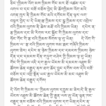
ཅིང་།ཁྲིམས་འོག་མས་ཁྲིམས་གོང་མར་ཐོ་འཚམ་དང་
འགལ་བ་དང་བཟོ་བཅོས་བྱེད་མི་ཆོགཁྲིམས་འོག་མའི་
འགན་ཁུར་ནི་ཁྲིམས་གོང་མའི་དགོངས་དོན་ལྟར་ལག་
བསྟར་བྱེད་པ་དེ་ཡིན།རྩ་ཁྲིམས་དང་ཪྩ་ཁྲིམས་དང་འབྲེལ་
བའི་ཁྲིམས་ལུགས་ནི་ཆེས་མཐོ་བའི་ཁྲིམས་ཡིན། དཔེར་ན་
རྩ་ཁྲིམས་དང་མི་རིགས་རང་སྐྱོང་གི་ཁྲིམས་ལུགས་དང་
ཧོང་ཀོང་གི་རྩ་བའི་ཁྲིམས་སོགས་ལྟ་བུ་ཡིན། དེ་འོག་གི་
ཁྲིམས་ལ་་རྩ་བའི་ཁྲིམས་ལུགས་སམ་རྨང་གཞིའི་ཁྲིམས་
ལུགས་ཟེར། དཔེར་ན་ཉེས་ཁྲིམས་དང་དམངས་ཁྲིམས། ཉེས་
དོན་དང་དམངས་དོན་གཏུག་བཤེར་གྱི་ཁྲིམས་ལྟ་བུ་ཡིན།
གོང་གི་ཁྲིམས་འདི་དག་རྒྱལ་ཡོངས་མི་དམངས་འཐུས་མི་
ཚོགས་ཆེན་བརྒྱུད་ནས་ཐག་ཆོད་བྱུང་དགོས་བས་དེའི་བཟོ་
བཅོས་དང་འཕྲི་སྣོན་ཡང་རྒྱལ་ཡོངས་མི་མང་འཐུས་མི་
ཚོགས་ཆེན་བརྒྱུད་དགོས།
དེ་འོག་གི་ཁྲིམས་ལ་་ཁྲིམས་ལུགས་དཀྱུས་མ་ཟེར།དེ་ནི་རྒྱལ་
ཡོངས་འཐུས་མི་ཚོགས་ཆེན་གྱི་རྒྱུན་ལས་ཨུ་ཡོན་ལྷན་ཁང་
བརྒྱུད་ནས་བཟོས་བའི་ཁྲིམས་ལུགས་དག་ཡིན།དཔེར་ན་