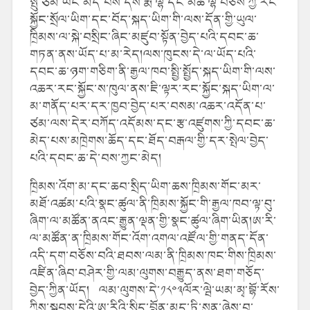
སྤུ་ཙམ་ཡང་མེད་པས་དེས་རྨ་ལྷོ་དང་མཚོ་ལྷོ་བཅས་ཀྱི་རང་
སྐྱོང་སྲོལ་ཡིག་དང་བོད་སྐད་ཡིག་གི་ལས་དོན་གྱི་ཡུལ་
ཁྲིམས་ལ་སྐེ་བསྲིང་ཞིང་མཛུབ་སྟོན་བྱེད་པའི་དབང་ཆ་
གཏན་ནས་ཡོད་པ་མ་རེད།ལས་ཁུངས་དེ་ལ་ཡོད་པའི་
དབང་ཆ་ཉག་གཅིག་ནི་རྒྱལ་ཁབ་སྤྱི་སྤྱོད་སྐད་ཡིག་གི་ལས་
འཆར་རང་སྐྱོང་ས་ཁུལ་ནས་ཇི་ལྟར་རང་སྐྱོང་སྐད་ཡིག་ལ་
མ་གནོད་པར་དར་ཁྱབ་བྱེད་པར་བསམ་འཆར་འདོན་པ་
ཙམ་ལས་དེར་བཀོད་འདོམས་དང་རྩ་འཛུགས་ཀྱི་དབང་ཆ་
མེད་པས་མཁྲེགས་ཆོད་དང་ཐོད་བརྒལ་གྱི་དར་སྤེལ་བྱེད་
པའི་དབང་ཆ་དེ་བས་ཀྱང་མེད།
ཁྲིམས་འོག་མ་དང་ཆབ་སྲིད་ཡིག་ཆས་ཁྲིམས་གོང་མར་
མཐོ་འཚམ་པའི་སྣང་ཚུལ་ནི་ཁྲིམས་སྐྱོང་གི་རྒྱལ་ཁབ་ལྟ་བུ་
ཞིག་ལ་མཚོན་ནའང་རྒྱུན་ལྡན་གྱི་སྣང་ཚུལ་ཞིག་ཡིན།ཨ་རི་
ལ་མཚོན་ན་ཁྲིམས་གོང་འོག་འགལ་འཛོལ་གྱི་གནད་དོན་
འདི་དག་བཅོས་བའི་ཐབས་ལམ་ནི་ཁྲིམས་ཁང་གིས་ཁྲིམས་
འཛིན་ཞིབ་བཤེར་གྱི་ལམ་ལུགས་བརྒྱུད་ནས་ཐག་གཅོད་
བྱེད་ཀྱིན་ཡོད། ལམ་ལུགས་དེ་༡༨༠༣ལོར་ལྦེ་ཡམ་མྭ་བྷོ་རོས་
ཀྱིས་སྐབས་དེའི་ཨ་རིའི་སྲིད་བློན་མད་ཏི་སུན་ཞེས་བ་