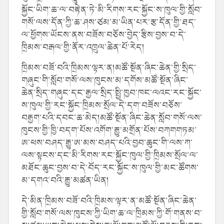
སྐྱོང་ཡིག་ཆ་ལ་བརྟེན་ཏེ་མི་རིགས་རང་སྐྱོང་ས་ཁུལ་གྱི་སློབ་
གསོ་ལས་དོན་ཀྱི་ཆ་ཤས་ཙམ་མ་ཡིན་པར་རྩ་དོན་གྱི་ཐད་
ལ་ཕྱོགས་ཡོངས་ནས་བཟོས་བཅོས་བྱེད་རྩིས་བྱས་བ་དེ་
ཁྲིམས་བརྒལ་གྱི་ནོར་འཁྲུལ་ཆེན་པོ་རེད།
ཁྲིམས་བཟོ་བའི་ཁྲིམས་ལྟར་ན།མཚོ་སྔོན་ཞིང་ཆེན་གྱི་སྲིད་
གཞུང་གི་སློབ་གསོ་ལས་ཁུངས་མ་དགོས་མཚོ་སྔོན་ཞིང་
ཆེན་སྲིད་གཞུང་དང་རྒྱལ་སྲིད་སྤྱི་ཁྱབ་ཁང་ལའང་རང་སྐྱོང་
ས་ཁུལ་གྱི་རང་སྐྱོང་ཁྲིམས་སྲོལ་དེ་དག་བཟོས་བཅོས་
བརྒྱག་པའི་དབང་ཆ་མེད།མཚོ་སྔོན་ཞིང་ཆེན་སློབ་གསོ་ལས་
ཁུངས་གྱི་ཁྱི་བདག་པོས་འགོག་རྒྱུ་མགྲོན་པོས་བཀགགཏམ་
ཨ་ཕས་བཤད་རྒྱུ་ཨ་མས་བཤད་པའི་བྱབ་ཆུང་གི་ལས་ཀ་
ལས་སྟངས་དང་མི་རིགས་རང་སྐྱོང་ཁུལ་གྱི་ཁྲིམས་སྲོལ་ལ་
མཐོང་ཆུང་བྱས་བ་དེ་བོད་རང་སྐྱོང་ས་ཁུལ་གྱི་མང་ཚོགས་
མ་དགའ་བའི་རྒྱུ་མཚན་ཡིན།
དེ་མིན་ཁྲིམས་བཟོ་བའི་ཁྲིམས་ལྟར་ན་མཚོ་སྔོན་ཞིང་ཆེན་
གྱི་སློབ་གསོ་ལས་ཁུངས་ཀྱི་ཡིག་ཆ་ལ་ཁྲིམས་ཀྱི་གོ་གནས་བ་