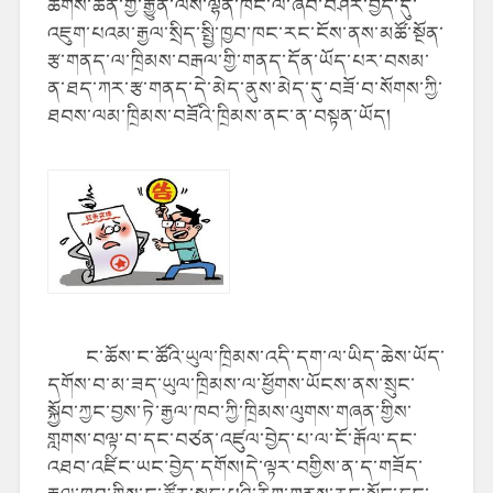
ཚོགས་ཆེན་གྱི་རྒྱུན་ལས་ལྷན་ཁང་ལ་ཞིབ་བཤེར་བྱེད་དུ་
འཇུག་པའམ་རྒྱལ་སྲིད་སྤྱི་ཁྱབ་ཁང་རང་ངོས་ནས་མཚོ་སྔོན་
རྩ་གནད་ལ་ཁྲིམས་བརྒལ་གྱི་གནད་དོན་ཡོད་པར་བསམ་
ན་ཐད་ཀར་རྩ་གནད་དེ་མེད་ནུས་མེད་དུ་བཟོ་བ་སོགས་ཀྱི་
ཐབས་ལམ་ཁྲིམས་བཟོའི་ཁྲིམས་ནང་ན་བསྟན་ཡོད།
ང་ཆོས་ང་ཚོའི་ཡུལ་ཁྲིམས་འདི་དག་ལ་ཡིད་ཆེས་ཡོད་
དགོས་བ་མ་ཟད་ཡུལ་ཁྲིམས་ལ་ཕྱོགས་ཡོངས་ནས་སྲུང་
སྐྱོབ་ཀྱང་བྱས་ཏེ་རྒྱལ་ཁབ་ཀྱི་ཁྲིམས་ལུགས་གཞན་གྱིས་
གླགས་བལྟ་བ་དང་བཙན་འཛུལ་བྱེད་པ་ལ་ངོ་རྒོལ་དང་
འཐབ་འཛིང་ཡང་བྱེད་དགོས།དེ་ལྟར་བགྱིས་ན་ད་གཟོད་