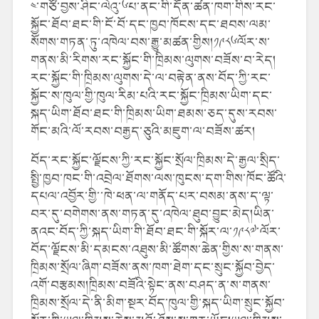
༤་གཙོ་བྱས་ཤིང་ལེའུ་༦པ་ནང་གི་དོན་ཚན་ཁག་གིས་རང་
སྐྱོང་ཐོབ་ཐང་གི་ངོ་བོ་དང་ཁྱབ་ཁོངས་དང་ཐབས་ལམ་
སོགས་གཏན་ཏུ་འཁེལ་བས་རྒྱུ་མཚན་གྱིས།༡༩༨༦ལོར་ས་
གནས་མི་རིགས་རང་སྐྱོང་གི་ཁྲིམས་ལུགས་བཟོས་བ་རེད།
རང་སྐྱོང་གི་ཁྲིམས་ལུགས་དེ་ལ་བརྟེན་ནས་བོད་ཀྱི་རང་
སྐྱོང་ས་ཁུལ་གྱི་ཁུལ་རིམ་པའི་རང་སྐྱོང་ཁྲིམས་ཡིག་དང་
སྐད་ཡིག་ཐོབ་ཐང་གི་ཁྲིམས་ཡིག་ཐམས་ཅད་དུས་རབས་
གོང་མའི་ལོ་རབས་བརྒྱད་ཅུའི་མཇུག་ལ་བཟོས་ཚར།
བོད་རང་སྐྱོང་ལྗོངས་ཀྱི་རང་སྐྱོང་སྲོལ་ཁྲིམས་དེ་རྒྱལ་སྲིད་
སྤྱི་ཁྱབ་ཁང་གི་འབྲེལ་ཐོགས་ལས་ཁུངས་དག་གིས་ཁོང་ཚོའི་
དཔལ་འབྱོར་གྱི་་ཁེ་ཕན་ལ་གནོད་པར་བསམ་ནས་ད་ལྟ་
བར་དུ་བགེགས་ནས་གཏན་དུ་འཁེལ་ཐུབ་བྱུང་མེད།ཡིན་
ནའང་བོད་ཀྱི་སྐད་ཡིག་གི་ཐོབ་ཐང་གི་སྐོར་ལ་༡༩༨༧་ལོར་
བོད་ལྗོངས་མི་དམངས་འཐུས་མི་ཚོགས་ཆེན་གྱིས་ས་གནས་
ཁྲིམས་སྲོལ་ཞིག་བཟོས་ནས་ཁག་ཐེག་དང་སྲུང་སྐྱོབ་བྱེད་
འགོ་བརྩམས།ཁྲིམས་བཟོའི་སྟེང་ནས་བཤད་ན་ས་གནས་
ཁྲིམས་སྲོལ་དེ་ནི་མིག་སྔར་བོད་ཁུལ་གྱི་སྐད་ཡིག་སྲུང་སྐྱོབ་