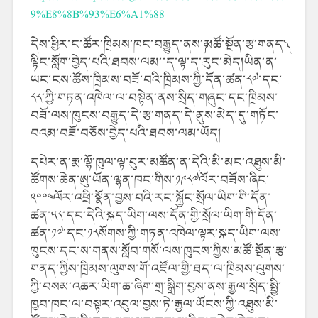
9%E8%8B%93%E6%A1%88
དེས་ཕྱིར་ང་ཚོར་ཁྲིམས་ཁང་བརྒྱུད་ནས་༼མཚོ་སྔོན་རྩ་གནད་༽
ལྟིང་སློག་བྱེད་པའི་ཐབས་ལམ་་ད་ལྟ་ད་རུང་མེད།ཡིན་ན་
ཡང་ངས་ཚོས་ཁྲིམས་བཟོ་བའི་ཁྲིམས་ཀྱི་དོན་ཚན་༨༧་དང་
༨༨་ཀྱི་གཏན་འཁེལ་ལ་བསྟེན་ནས་སྲིད་གཞུང་དང་ཁྲིམས་
བཟོ་ལས་ཁུངས་བརྒྱུད་དེ་རྩ་གནད་དེ་ནུས་མེད་དུ་གཏོང་
བའམ་བཟོ་བཅོས་བྱེད་པའི་ཐབས་ལམ་ཡོད།
དཔེར་ན་རྨ་ལྷོ་ཁུལ་ལྟ་བུར་མཚོན་ན་དེའི་མི་མང་འཐུས་མི་
ཚོགས་ཆེན་ཨུ་ཡོན་ལྷན་ཁང་གིས་༡༩༨༧ལོར་བཟོས་ཞིང་
༢༠༠༤ལོར་འཕྲི་སྣོན་བྱས་བའི་རང་སྐྱོང་སྲོལ་ཡིག་གི་དོན་
ཚན་༥༨་དང་དེའི་སྐད་ཡིག་ལས་དོན་གྱི་སྲོལ་ཡིག་གི་དོན་
ཚན་༡༧་དང་༡༨སོགས་ཀྱི་གཏན་འཁེལ་ལྟར་སྐད་ཡིག་ལས་
ཁུངས་དང་ས་གནས་སློབ་གསོ་ལས་ཁུངས་ཀྱིས་མཚོ་སྔོན་རྩ་
གནད་ཀྱིས་ཁྲིམས་ལུགས་གོ་འཛོལ་གྱི་ཐད་ལ་ཁྲིམས་ལུགས་
ཀྱི་བསམ་འཆར་ཡིག་ཆ་ཞིག་གྲ་སྒྲིག་བྱས་ནས་རྒྱལ་སྲིད་སྤྱི་
ཁྱབ་ཁང་ལ་བསྟར་འབུལ་བྱས་ཏེ་རྒྱལ་ཡོངས་ཀྱི་འཐུས་མི་