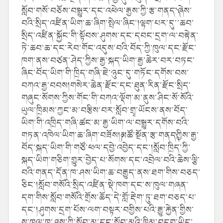
སློབ་གསོ་བཅོས་བསྒྱུར་དང་འཕེལ་རྒྱས་ཀྱི་རྩ་གནད་༽ཞེས་
བའི་སྲིད་འཛིན་ཡིག་ཆ་ཞིག་སྤེལ་ཞིང་།ལྷག་པར་དུ་་ཆབ་
སྲིད་འཛིན་སྐྱོང་གི་སྟོབས་ཤུགས་དང་དབང་དྲག་ལ་བརྟེན་
ཏེ་ཆབ་ཆ་དང་རེབ་གོང་འདུས་བའི་བོད་ཀྱི་ཁུལ་དང་རྫོང་
ཁག་ནས་བཙན་ཤེད་ཀྱིས་རྒྱ་སྐད་ཡིག་རྒྱ་ཆེར་བར་བཏང་
ཞིང་བོད་ཡིག་གི་ཁྲིད་གཞི་ཇེ་ཉུང་དུ་གཏོང་དགོས་བས་
བཀའ་རྒྱ་བབས།གསེར་ཆེན་རྫོང་དང་ཐུན་རིན་རྫོང་སྲིད་
གཞུང་སོགས་ཀྱིས་གོང་གི་བཀའ་ལྡོག་མ་ནུས་ཤིང་སོ་སོའི་
ཡུལ་ཁྲིམས་ཀྱང་མ་བརྩིས་བར་སློབ་གྲྭ་ཡོངས་ནས་བོད་
ཡིག་གི་འཁྲིད་གཞི་ཚང་མ་རྒྱ་ཡིག་ལ་བསྒྱུར་དགོས་བའི་
གཏན་འཁེལ་ཡིག་ཆ་ཞིག་བཟོས།༼མཚོ་སྔོན་རྩ་གནད༽ཀྱིས་རྒྱ་
བོད་སྐད་ཡིག་གི་གཙོ་ཕལ་དབྱེ་འབྱེད་དང་།སློབ་ཁྲིད་ཀྱི་
སྐད་ཡིག་གཅིག་གྱུར་བྱེད་པ་སོགས་དང་འབྲེལ་བའི་ཆེས་ལྕི་
བའི་གནད་དོན་ཁ་ཤས་ཡིག་ཆ་བརྒྱུད་ནས་ཐག་གིས་བཅད་
ཅིང་།སློབ་གསོའི་སྲིད་འཛིན་སྡེ་ཁག་དང་ས་ཁུལ་གཞན་
དག་གིས་སློབ་གསོའི་གྲོས་ཆོད་དེ་གློ་རྡེག་ཏུ་ཐག་བཅད་པ་
དང་།ཤུགས་དྲག་པོས་ལག་བསྟར་བགྱིས་པའི་རྒྱུ་རྐྱེན་གྱིས་
ས་ཁུལ་ཁ་ཤས་ཀྱི་སློབ་མ་དང་སློབ་མའི་ཁྱིམ་བདག་ཡིད་