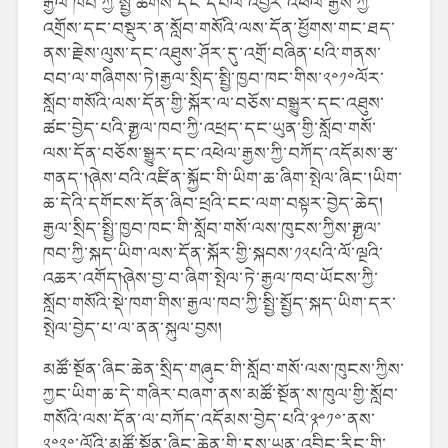
རྒྱལ་ཁབ་ཀྱི་སྤྱི་ཚོགས་དང་དཔལ་འབྱོར་འཕེལ་རྒྱས་ཀྱི་
འགྲོས་དང་བསྡུར་ན་སློབ་གསོའི་ལས་དོན་ཕྱོགས་གང་ཐད་
ནས་རྗེས་ལུས་དང་འཐུས་ཤོར་དུ་འགྲོ་བཞིན་པའི་གནས་
བབ་ལ་གཞིགས་ཏེ།རྒྱལ་སྲིད་སྤྱི་ཁྱབ་ཁང་གིས་༢༠༡༠ལོར་
སློབ་གསོའི་ལས་དོན་གྱི་སྐོར་ལ་བཅོས་བསྒྱུར་དང་འཐུས་
ཚང་བྱེད་པའི་༼རྒྱལ་ཁབ་ཀྱི་འཕྲད་དང་ཡུན་གྱི་སློབ་གསོ་
ལས་དོན་བཅོས་སྒྱུར་དང་འཕེལ་རྒྱས་ཀྱི་བཀོད་འདོམས་རྩ་
གནད་།༽ཞེས་བའི་འཛིན་སྐྱོང་གི་ཡིག་ཆ་ཞིག་སྤེལ་ཞིང་།ཡིག་
ཆ་དེའི་དགོངས་དོན་ཞིབ་ཕྲའི་ངང་ལག་བསྟར་བྱེད་ཆེད།
རྒྱལ་སྲིད་སྤྱི་ཁྱབ་ཁང་གི་སློབ་གསོ་ལས་ཁུངས་ཀྱིས་༼རྒྱལ་
ཁབ་ཀྱི་སྐད་ཡིག་ལས་དོན་སྐོར་གྱི་སྐབས་༡༢པའི་ལོ་ལྔའི་
འཆར་འགོད།༽ཞེས་བྱ་བ་ཞིག་སྤེལ་ཏེ་རྒྱལ་ཁབ་ཡོངས་ཀྱི་
སློབ་གསོའི་སྡེ་ཁག་གིས་རྒྱལ་ཁབ་ཀྱི་སྤྱི་སྤྱོད་སྐད་ཡིག་དར་
སྤེལ་བྱེད་པ་ལ་ནན་སྐུལ་བྱས།
མཚོ་སྔོན་ཞིང་ཆེན་སྲིད་གཞུང་གི་སློབ་གསོ་ལས་ཁུངས་ཀྱིས་
ཀྱང་ཡིག་ཆ་དེ་གཞིར་བཞག་ནས་མཚོ་སྔོན་ས་ཁུལ་གྱི་སློབ་
གསོའི་ལས་དོན་ལ་བཀོད་འདོམས་བྱེད་པའི་༼༢༠༡༠་ནས་
༢༠༢༠་
ལོའི་མཚོ་སྔོན་ཞིང་ཆེན་གྱི་དུས་ཡུན་འབྲིང་རིང་གི་