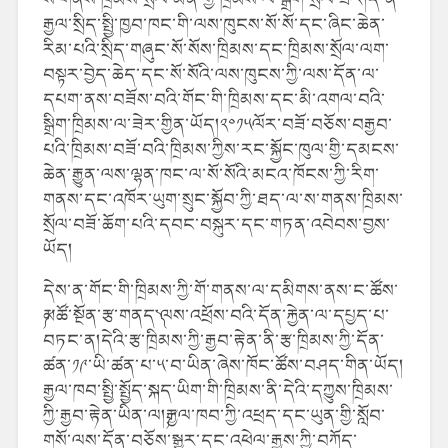
རྒྱལ་སྲིད་སྤྱི་ཁྱབ་ཁང་གི་ལས་ཁུངས་སོ་སོ་དང་ཞིང་ཆེན་
རིམ་པའི་སྲིད་གཞུང་སོ་སོས་ཁྲིམས་དང་ཁྲིམས་སྲོལ་ལག་
བསྟར་བྱེད་ཆེད་དང་སོ་སོའི་ལས་ཁུངས་ཀྱི་ལས་དོན་ལ་
དཔག་ནས་བཟོས་བའི་གོང་གི་ཁྲིམས་དང་མི་འགལ་བའི་
སྒྲིག་ཁྲིམས་ལ་ཟེར་གྱིན་ཡོད།༢༠༡༥ལོར་བཟོ་བཅོས་བརྒྱབ་
པའི་ཁྲིམས་བཟོ་བའི་ཁྲིམས་ཀྱིས་རང་སྐྱོང་ཁུལ་གྱི་དམངས་
ཆེན་རྒྱུན་ལས་ལྷན་ཁང་ལ་སོ་སོའི་མངའ་ཁོངས་ཀྱི་རིག་
གནས་དང་འཁོར་ཡུག་སྲུང་སྐྱོབ་ཀྱི་ཐད་ལ་ས་གནས་ཁྲིམས་
སྲོལ་བཟོ་ཆོག་པའི་དབང་བསྐུར་དང་གཏན་འབེབས་བྱས་
ཡོད།
དེས་ན་གོང་གི་ཁྲིམས་ཀྱི་གོ་གནས་ལ་དམིགས་ནས་ང་ཚོས་
༼མཚོ་སྔོན་རྩ་གནད་༽ལས་འཕྲོས་བའི་དོན་རྐྱེན་ལ་དཔྱད་པ་
བཏང་ན།དེའི་རྩ་ཁྲིམས་ཀྱི་རྒྱབ་རྟེན་ནི་རྩ་ཁྲིམས་ཀྱི་དོན་
ཚན་༡༩་ཡི་ཚན་པ་༥་བ་ཡིན་ཞེས་ཁོང་ཚོས་བཤད་གིན་ཡོད།
རྒྱལ་ཁབ་སྤྱི་སྤྱོད་སྐད་ཡིག་གི་ཁྲིམས་ནི་དེའི་དཀྱུས་ཁྲིམས་
ཀྱི་རྒྱབ་རྟེན་ཡིན་ལ།
༼རྒྱལ་ཁབ་ཀྱི་འཕྲད་དང་ཡུན་གྱི་སློབ་
གསོ་ལས་དོན་བཅོས་སྒྱུར་དང་འཕེལ་རྒྱས་ཀྱི་བཀོད་