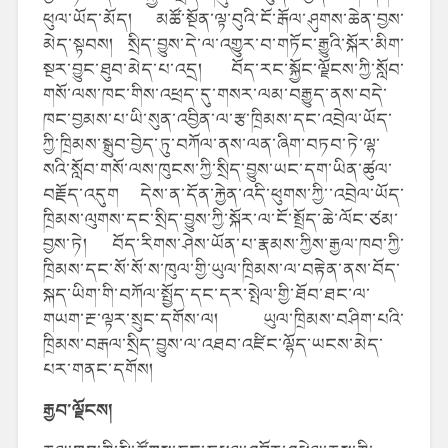
ཕུལ་ཡོད་མོད། མཚོ་སྔོན་ལྟ་བུའི་ངོ་རྒོལ་ཤུགས་ཆེན་བྱས་
མེད་སྟབས། སྲིད་བྱུས་དེ་ལ་འགྱུར་བ་གཏོང་རྒྱུའི་སྐོར་མིག་
སྔར་བྱུང་ཐུབ་མེད་པ་འདྲ། བོད་རང་སྐྱོང་ལྗོངས་ཀྱི་སློབ་
གསོ་ལས་ཁང་གིས་འཕྲད་དུ་གསར་ལམ་བརྒྱུད་ནས་བདེ་
ཁང་བྱམས་པ་ཡི་སུན་འབྱིན་ལ་རྩ་ཁྲིམས་དང་འབྲེལ་ཡོད་
ཀྱི་ཁྲིམས་སྒྲུབ་བྱེད་ཏུ་བཀོལ་ནས་ལན་ཞིག་བཏབ་ཏེ་ལྷ་
སའི་སློབ་གསོ་ལས་ཁུངས་ཀྱི་སྲིད་བྱུས་ཡང་དག་ཡིན་ཚུལ་
བརྗོད་འདུག དེས་ན་དོན་རྐྱེན་འདི་ཕུགས་ཀྱི་་འབྲེལ་ཡོད་
ཁྲིམས་ལུགས་དང་སྲིད་བྱུས་ཀྱི་སྐོར་ལ་ངོ་སྤྲོད་ཆེ་ལོང་ཙམ་
བྱས་ཏེ། བོད་རིགས་ཤེས་ཡོན་པ་རྣམས་ཀྱིས་རྒྱལ་ཁབ་ཀྱི་
ཁྲིམས་དང་སོ་སོ་ས་ཁུལ་གྱི་ཡུལ་ཁྲིམས་ལ་བརྟེན་ནས་བོད་
སྐད་ཡིག་གི་བཀོལ་སྤྱོད་དང་དར་སྤེལ་གྱི་ཐོབ་ཐང་ལ་
གཡག་རྔ་ལྟར་སྲུང་དགོས་ལ། ཡུལ་ཁྲིམས་བཤིག་པའི་
ཁྲིམས་བརྒལ་སྲིད་བྱུས་ལ་འཐབ་འཛིང་ལྷོད་ཡངས་མེད་
པར་གནང་དགོས།
རྒྱབ་ལྗོངས།