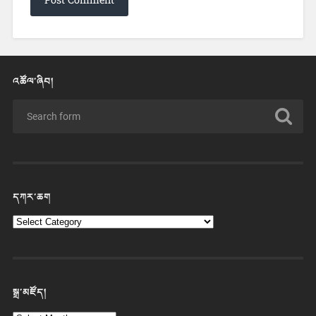
འཚོལ་ཞིབ།
དཀར་ཆག
སྒྲ་མཛོད།