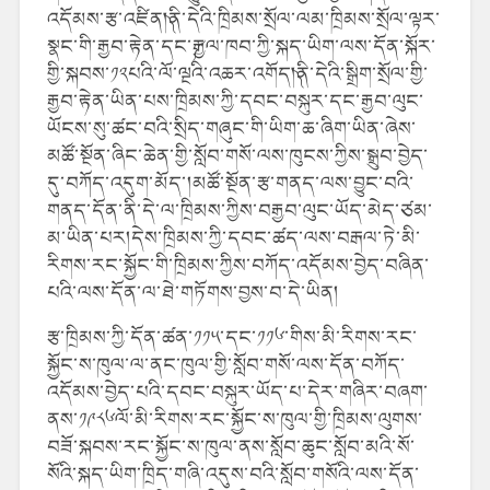
འདོམས་རྩ་འཛིན།༽ནི་དེའི་ཁྲིམས་སྲོལ་ལམ་ཁྲིམས་སྲོལ་ལྟར་
སྣང་གི་རྒྱབ་རྟེན་དང་༼རྒྱལ་ཁབ་ཀྱི་སྐད་ཡིག་ལས་དོན་སྐོར་
གྱི་སྐབས་༡༢པའི་ལོ་ལྔའི་འཆར་འགོད།༽ནི་དེའི་སྒྲིག་སྲོལ་གྱི་
རྒྱབ་རྟེན་ཡིན་པས་ཁྲིམས་ཀྱི་དབང་བསྐུར་དང་རྒྱབ་ལུང་
ཡོངས་སུ་ཚང་བའི་སྲིད་གཞུང་གི་ཡིག་ཆ་ཞིག་ཡིན་ཞེས་
མཚོ་སྔོན་ཞིང་ཆེན་གྱི་སློབ་གསོ་ལས་ཁུངས་ཀྱིས་སྒྲུབ་བྱེད་
དུ་བཀོད་འདུག་མོད་།མཚོ་སྔོན་རྩ་གནད་ལས་བྱུང་བའི་
གནད་དོན་ནི་དེ་ལ་ཁྲིམས་ཀྱིས་བརྒྱབ་ལུང་ཡོད་མེད་ཙམ་
མ་ཡིན་པར།དེས་ཁྲིམས་ཀྱི་དབང་ཚད་ལས་བརྒལ་ཏེ་མི་
རིགས་རང་སྐྱོང་གི་ཁྲིམས་ཀྱིས་བཀོད་འདོམས་བྱེད་བཞིན་
པའི་ལས་དོན་ལ་ཐེ་གཏོགས་བྱས་བ་དེ་ཡིན།
རྩ་ཁྲིམས་ཀྱི་དོན་ཚན་༡༡༥་དང་༡༡༦་གིས་མི་རིགས་རང་
སྐྱོང་ས་ཁུལ་ལ་ནང་ཁུལ་གྱི་སློབ་གསོ་ལས་དོན་བཀོད་
འདོམས་བྱེད་པའི་དབང་བསྐུར་ཡོད་པ་དེར་གཞིར་བཞག་
ནས་༡༩༨༦ལོ་མི་རིགས་རང་སྐྱོང་ས་ཁུལ་གྱི་ཁྲིམས་ལུགས་
བཟོ་སྐབས་རང་སྐྱོང་ས་ཁུལ་ནས་སློབ་ཆུང་སློབ་མའི་སོ་
སོའི་སྐད་ཡིག་ཁྲིད་གཞི་འདུས་བའི་སློབ་གསོའི་ལས་དོན་