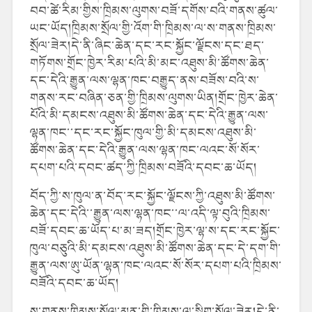
བབ་ཚེ
་རིམ་གྱིས་ཁྲིམས་ལུགས་བཟོ་དགོས་བའི་གནས་ཚུལ་
ཡང་ཡོད།ཁྲིམས་སྲོལ་གྱི་འོག་གི་ཁྲིམས་ལ་ས་གནས་ཁྲིམས་
སྲོལ་ཟེར།དེ་ནི་ཞིང་ཆེན་དང་རང་སྐྱོང་ལྗོངས་དང་ཐད་
གཏོགས་གྲོང་ཁྱེར་རིམ་པའི་མི་མང་འཐུས་མི་ཚོགས་ཆེན་
དང་དེའི་རྒྱུན་ལས་ལྷན་ཁང་བརྒྱུད་ནས་བཟོས་བའི་ས་
གནས་རང་བཞིན་ཅན་གྱི་ཁྲིམས་ལུགས་ཡིན།གྲོང་ཁྱེར་ཆེན་
པོའི་མི་དམངས་འཐུས་མི་ཚོགས་ཆེན་དང་དེའི་རྒྱུན་ལས་
ལྷན་ཁང་་དང་རང་སྐྱོང་ཁུལ་གྱི་མི་དམངས་འཐུས་མི་
ཚོགས་ཆེན་དང་དེའི་རྒྱུན་ལས་ལྷན་ཁང་ལའང་སོ་སོར་
དཔག་པའི་དབང་ཚད་ཀྱི་ཁྲིམས་བཟོའི་དབང་ཆ་ཡོད།
བོད་ཀྱི་ས་ཁུལ་ན་བོད་རང་སྐྱོང་ལྗོངས་ཀྱི་འཐུས་མི་ཚོགས་
ཆེན་དང་དེའི་་རྒྱུན་ལས་ལྷན་ཁང་་ལ་འདི་ལྟ་བུའི་ཁྲིམས་
བཟོ་དབང་ཆ་ཡོད་པ་མ་ཟད།གྲོང་ཁྱེར་ལྷ་ས་དང་རང་སྐྱོང་
ཁུལ་བཅུའི་མི་དམངས་འཐུས་མི་ཚོགས་ཆེན་དང་དེ་དག་གི་
རྒྱུན་ལས་ཨུ་ཡོན་ལྷན་ཁང་ལའང་སོ་སོར་དཔག་པའི་ཁྲིམས་
བཟོའི་དབང་ཆ་ཡོད།
ས་གནས་ཁྲིམས་སྲོལ་མན་གྱི་ཁྲིམས་ལ་སྒྲིག་སྲོལ་ཟེར།དེ་ནི་