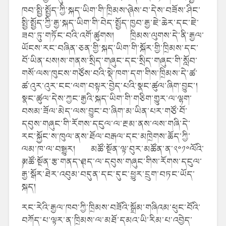
ཁབ་སྤྱི་སྤྱོད་ཀྱི་སྐད་ཡིག་གི་ཁྲིམས་༽ཞེས་བ་དེས་བཟོས་ཤིང་
སྤྱི་སྤྱོད་ཀྱི་རྒྱ་སྐད་ཡིག་གི་བེད་སྤྱོད་ཁྱབ་རྒྱ་ཇེ་ཆེར་དང་ཇེ་
ཟབ་ཏུ་གཏོང་བའི་འགོ་ཚུགས། ཁྲིམས་ལུགས་དེ་ནི་རྒྱལ་
ཡོངས་རང་བཞིན་ཅན་གྱི་སྐད་ཡིག་གི་སྐོར་གྱི་ཁྲིམས་དང་
བོ་ཡིན་པས།ས་གནས་སྲིད་གཞུང་དང་སྲིད་གཞུང་གི་སློབ་
གསོ་ལས་ཁུངས་གཙོས་བའི་སྡེ་ཁག་དག་གིས་ཁྲིམས་དེ་ཚ་
ཚ་འུར་འུར་ངང་ལག་བསྟར་བྱེད་པའི་སྣང་ཚུལ་ཞིག་བྱུང་།
སྣང་ཚུལ་དེས་ཀྱང་རྒྱའི་སྐད་ཡིག་གི་གཅིག་གྱུར་ལ་ལྷག་
བསམ་ཟོལ་མེད་ལས་བྱུང་བ་ཞིག་མ་ཡིན་པར་གཙོ་བོ་
དབུས་གཞུང་གི་རོགས་དངུལ་ལ་རྔམ་ནས་ལས་གཞི་དེ་
རང་སྐྱོང་ས་ཁུལ་ནས་ཐོལ་བརྒལ་དང་མཁྲེགས་ཆོད་ཀྱི་
ལམ་ཁ་ལ་བསྒྱུར། མཚོ་སྔོན་ལྟ་བུར་མཚོན་ན་༢༠༡༠ལོའི་
༼མཚོ་སྔོན་རྩ་གནད་༽ཐད་ལ་དབུས་གཞུང་གིས་རོགས་དངུལ་
རྒྱ་སྒོར་ཐེར་འབུམ་བདུན་དང་དུང་ཕྱུར་དྲུག་བཏང་ཡོད་
སྐད།
རང་རེའི་རྒྱལ་ཁབ་ཀྱི་ཁྲིམས་བཟོའི་སྒྲོམ་གཞིའམ་ཕུང་བོའི་
བཀོད་པ་ལྟར་ན་ཁྲིམས་ལ་མཐོ་དམའ་ཡི་རིམ་པ་འབྱེད་