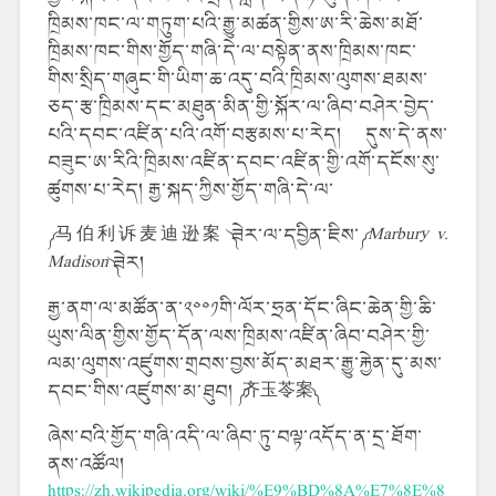
ཁྲིམས་ཁང་ལ་གཏུག་པའི་རྒྱུ་མཚན་གྱིས་ཨ་རི་ཆེས་མཐོ་
ཁྲིམས་ཁང་གིས་གྱོད་གཞི་དེ་ལ་བསྟེན་ནས་ཁྲིམས་ཁང་
གིས་སྲིད་གཞུང་གི་ཡིག་ཆ་འདུ་བའི་ཁྲིམས་ལུགས་ཐམས་
ཅད་རྩ་ཁྲིམས་དང་མཐུན་མིན་གྱི་སྐོར་ལ་ཞིབ་བཤེར་བྱེད་
པའི་དབང་འཛིན་པའི་འགོ་བརྩམས་པ་རེད། དུས་དེ་ནས་
བཟུང་ཨ་རིའི་ཁྲིམས་འཛིན་དབང་འཛིན་གྱི་འགོ་དངོས་སུ་
ཚུགས་པ་རེད། རྒྱ་སྐད་ཀྱིས་གྱོད་གཞི་དེ་ལ་
༼
马伯利诉麦迪逊案
༽ཟེར་ལ་དབྱིན་ཇིས་༼
Marbury v.
Madison
༽ཟེར།
རྒྱ་ནག་ལ་མཚོན་ན་༢༠༠༡གི་ལོར་ཧྲན་དོང་ཞིང་ཆེན་གྱི་ཆི་
ཡུས་ལིན་གྱིས་གྱོད་དོན་ལས་ཁྲིམས་འཛིན་ཞིབ་བཤེར་གྱི་
ལམ་ལུགས་འཛུགས་གྲབས་བྱས་མོད་མཐར་རྒྱུ་རྐྱེན་དུ་མས་
དབང་གིས་འཛུགས་མ་ཐུབ། ༼
齐玉苓案
ཞེས་བའི་གྱོད་གཞི་འདི་ལ་ཞིབ་ཏུ་བལྟ་འདོད་ན་དྲ་ཐོག་
ནས་འཚོལ།
https://zh.wikipedia.org/wiki/%E9%BD%8A%E7%8E%8