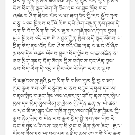
སྐོར་གྱི་ཡུལ་ཁྲིམས་ཆེས་མཐོ་ཤོས་སུ་གྱུར་ཡོད།ཡུལ་ཁྲིམས་
དེས་བོད་ཀྱི་སྐད་ཡིག་གི་ཐོབ་ཐང་ལ་སྲུང་སྐྱོབ་གང་
འཚམས་ཤིག་ཐེབས་ཡོད་པ་མ་ཟད།བོད་ཀྱི་རང་སྐྱོང་ཁུལ་
བཅུ་ལའང་ཁྲིམས་བཟོའི་མིག་དཔེ་ཞིག་བསྐྲུན་ནས་ཁུལ་དེ་
དག་གི་བོད་ཡིག་གི་འཕེལ་རྒྱས་ལ་གཞོགས་འདེགས་བྱས།
ཡུལ་ཁྲིམས་འདི་དག་གི་མཐུན་རྐྱེན་གྱིས་མདོ་སྨད་སོགས་ལ་
བྲིན་ཆེར་ནས་བོད་ཡིག་ཤེས་བའི་ཡོན་ཏན་པ་མང་བོ་ཞིག་
སྐབས་དེར་འཚར་ལོངས་བྱུང་།བོད་ལྗོངས་ལ་ཆ་མཚོན་ན་
ཆབ་སྲིད་གནད་དོན་སོགས་ཀྱིས་བགེགས་དང་རྐྱེན་བྱས་
ནས་བོད་ཡིག་དེ་འདྲ་གཏིང་རིང་བོ་ཞིག་དར་མ་ཐུབ།
དེ་མཚུངས་སུ་རྒྱའི་སྐད་ཡིག་གི་གཅིག་གྱུར་གྱི་བྱ་གཞག་
ཀྱང་རྒྱལ་ཁབ་འགོ་བཙུགས་པ་ནས་བཟུང་དབུས་དང་ས་
གནས་སྲིད་གཞུང་གིས་ལས་འཆར་དུ་བཀོད་ནས་དར་སྤེལ་
བྱས་དང་བྱེད་མུས་ཡིན།རྩ་ཁྲིམས་ཀྱི་དོན་ཚན་༡༩་ཡི་ཚན་
པ་༥་བ་ནི་རྒྱ་སྐད་ཡིག་གཅིག་གྱུར་ལས་གཞིའི་རྩ་ཁྲིམས་ཀྱི་
རྒྱབ་རྟེན་བྱེད་ས་ཡིན་པས་རྒྱལ་སྲིད་སྤྱི་ཁྱབ་ཁང་གིས་དེ་
དང་མཐུན་པའི་ལས་འཆར་མི་ཉུང་བ་ཞིག་སྤེལ་ཞིང་། རྒྱལ་
ཡོངས་ཀྱིས་དུས་ལ་བབ་པར་མཐོང་ནས་༢༠༠༡་གི་ལོར་༼རྒྱལ་