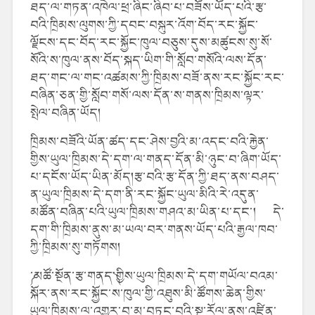
ཐད་ལ་གཏན་འཁེལ་ཕྲ་ཞིང་ཞིབ་པ་བཟོས་ཡོད་པའི་རྩ་
བའི་ཁྲིམས་ལུགས་ཀྱི་དབང་བསྐུར་འོག་བོད་རང་སྐྱོང་
ལྗོངས་དང་བོད་རང་སྐྱོང་ཁུལ་བཅུས་དུས་མཚུངས་སུ་སོ་
སོའི་ས་ཁུལ་ནས་བོད་སྐད་ཡིག་གི་སློབ་གསོའི་ལས་དོན་
ཐད་གང་ལ་གང་འཚམས་ཀྱི་ཁྲིམས་བཟོ་ནས་རང་སྐྱོང་རང་
བཞིན་ཅན་གྱི་སློབ་གསོ་ལས་དོན་ས་གནས་ཁྲིམས་ལྟར་
སྤེལ་བཞིན་ཡོད།
ཁྲིམས་བཟོའི་ཡོན་ཚད་དང་ཤེས་བྱའི་མ་འདང་བའི་རྐྱེན་
གྱིས་ཡུལ་ཁྲིམས་དེ་དག་ལ་གནད་དོན་མི་ཉུང་བ་ཞིག་ཡོད་
པ་དངོས་ཡོད་ཡིན་མོད།རྩ་བའི་རྩ་དོན་ཀྱི་ཐད་ནས་བཤད་
ན་ཡུལ་ཁྲིམས་དེ་དག་ནི་རང་སྐྱོང་ཡུལ་མིའི་རེ་འདུན་
མཚོན་བཞིན་པའི་ཡུལ་ཁྲིམས་གཤའ་མ་ཡིན་པ་དང་། དེ་
དག་གི་ཁྲིམས་ནུས་མ་ཡལ་བར་གནས་ཡོད་པའི་རྒྱལ་ཁབ་
ཀྱི་ཁྲིམས་སུ་གཏོགས།
༼་མཚོ་སྔོན་རྩ་གནད་༽གྱིས་ཡུལ་ཁྲིམས་དེ་དག་གཡོལ་བའམ་
སྐོར་ནས་རང་སྐྱོང་ས་ཁུལ་གྱི་འཐུས་མི་ཚོགས་ཆེན་གྱིས་
ཡུལ་ཁྲིམས་ལ་འགྱུར་བ་མ་བཏང་བའི་སྔ་རོལ་ནས་འཛིན་