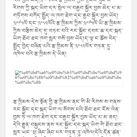
རིགས་ཀྱི་སྐད་ཡིག་དར་སྤེལ་ལ་བརྒྱབ་སྐྱོར་བྱས་མེད་པ་མ་
གཏོགས་བཀོད་སྤྱོད་ལ་ཁག་ཐེག་དང་རྒྱབ་སྐྱོར་བྱས་ཡོད།
༡༩༧༨ལོ་དང་༡༩༨༢ལོའི་རྩ་ཁྲིམས་ཀྱིས་༡༩༧༥ལོ་ཡི་རྩ་ཁྲིམས་
ཀྱིས་བརྩིས་མེད་དུ་བཏང་བའི་རང་སྐྱོང་དབང་ཆ་དང་སྐད་
ཡིག་ཐོབ་ཐང་ཁག་སླར་གསོ་བྱས་ཡོད།ད་ལྟ་ང་ཚོས་བེད་
སྤྱོད་བྱེད་བཞིན་པའི་རྩ་ཁྲིམས་ནི་༡༩༨༢ལོར་གཏན་ཏུ་
འཁེལ་བའི་རྩ་ཁྲིམས་དེ་ཡིན།
རྩ་ཁྲིམས་དེས་སྔོན་གྱི་རྩ་ཁྲིམས་ནང་གི་མི་རིགས་ས་གནས་
རང་སྐྱོང་དང་སྐད་ཡིག་ལ་སོགས་པའི་ཐོབ་ཐང་ངོས་ལེན་
བྱས་ཏེ་ལ་ཁག་ཐེག་དང་བརྒྱབ་སྐྱོར་བྱས་ཡོད་པ་མ་ཟད།
དེའི་རྒྱུན་བསྐྱངས་ནས་རང་སྐྱོང་དང་སྐད་ཡིག་གི་ཐོབ་ཐང་
སླར་ཡང་་ཕྲ་ཞིང་ཞིབ་པར་གཏན་ཏུ་འཁེལ།དེའི་དོན་ཚན་