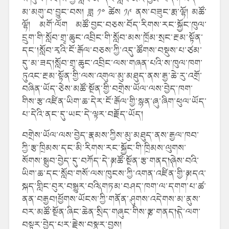
མ་མགུ་བ་བྱུང་བས། ཟླ ༡༠ ཚེས ༡༩ ནས་བཟུང་རྨ་ལྷོ། མཚོ་
ལྷོ། མགོ་ལོག མཚོ་བྱང་བཅས་བོད་རིགས་རང་སྐྱོང་ཁུལ་
དྲུག་གི་སློབ་གྲྭ་ཆུང་འབྲིང་གི་སློབ་མས་ཁྲོམ་སྲང་རྔམ་སྟོན་
དང་།སློབ་རྭའི་ངོ་རྒོལ་བཅས་ཀྱི་འདུ་ཚོགས་བསྡུས་པ་ཙམ་
དུ་མ་ཟད།སློབ་གྲྭ་ཆུང་འབྲིང་ལས་གཞན་པའི་ས་ཁུལ་ཁག་
ཏུའང་རྔམ་སྟོན་གྱི་ལས་འགུལ་མུ་མཐུད་ནས་རྒྱ་ཆེ་རུ་འགྲོ་
བཞིན་ཡོད་ཅེས་མཚོ་སྔོན་གྱི་བགྲེས་ཡོལ་ལས་བྱེད་ཁག་
གིས་རྩ་འཛིན་ཡིག་ཆ་དེར་ངོ་རྒོལ་གྱི་སྙན་ཞུ་ཞིག་ཕུལ་ཡོད་
པ་དེའི་ནང་དུ་ཡང་དེ་ལྟར་བརྗོད་ཡོད།
བགྲེས་ཡོལ་ལས་བྱེད་རྣམས་ཀྱིས་མུ་མཐུད་ནས་རྒྱལ་ཁབ་
ཀྱི་རྩ་ཁྲིམས་དང་མི་རིགས་རང་སྐྱོང་གི་ཁྲིམས་ལུགས་
སོགས་སྒྲུབ་བྱེད་དུ་བཀོད་དེ་༼མཚོ་སྔོན་རྩ་གནད།༽ཞེས་བའི་
ཡིག་ཆ་དང་སློབ་གསོ་ལས་ཁུངས་ཀྱི་འགན་འཛིན་གྱི་༼མདའ་
སྐད་གླིང་བུར་བསྒྱུར་བའི༽་གཏམ་བཤད་ཁག་ལ་དགག་པ་ཚ་
ནན་བརྒྱབ།ཕྱོགས་ཡོངས་ཀྱི་གནོན་ཤུགས་འདེགས་མ་ནུས་
བར་མཚོ་སྔོན་ཞིང་ཆེན་སྲིད་གཞུང་གིས་༼རྩ་གནད།༽དེ་ལག་
བསྟར་བྱེད་པར་རྗེས་བསྣུར་བྱས།