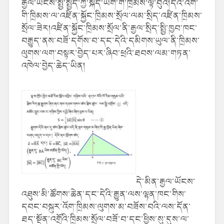
རྒྱལ་ཡོངས་སྤྱི་སྤྱོད་ཀྱི་སྐད་ཡིག་གི་ཁྲིམས་ལྟ་བུའོ།དེའི་འོག་
གི་ཁྲིམས་ལ་འཛིན་སྐྱོང་ཁྲིམས་སྲོལ་ལམ་སྲིད་འཛིན་ཁྲིམས་
སྲོལ་ཟེར།འཛིན་སྐྱོང་ཁྲིམས་སྲོལ་ནི་རྒྱལ་སྲིད་སྤྱི་ཁྱབ་ཁང་
བརྒྱུད་ནས་བཟོ་དགོས་བ་དང་དེའི་དམིགས་ཡུལ་ནི་ཁྲིམས་
ལུགས་ལག་བསྟར་བྱེད་པར་ཞིབ་ཕྲའི་ཐབས་ལམ་གཏན་
འཁེལ་བྱེད་ཆེད་ཡིན།
དེ་མིན་རྒྱལ་ཡོངས་
འཐུས་མི་ཚོགས་ཆེན་དང་དེའི་རྒྱུན་ལས་ལྷན་ཁང་གིས་
དབང་བསྐུར་འོག་ཁྲིམས་ལུགས་མ་བཟོས་བའི་ལས་དོན་
ཐད་སྔོན་འགྲོའི་ཁྲིམས་སྲོལ་བཟོ་བ་དང་ཕྱིས་སུ་དུས་ལ་