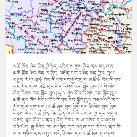
མཚོ་སྔོན་ཞིང་ཆེན་གྱི་སྲིད་འཛིན་ས་རྒྱུས་སྟེང་ནས་བལྟས་ན།
མཚོ་སྔོན་ཞིང་ཆེན་ལ་སྲིད་འཛིན་རང་བཞིན་ཅན་གྱི་ས་ཁུལ་
བརྒྱད་ཡོད། རྨ་ལྷོ་བོད་རིགས་རང་སྐྱོང་ཁུལ། མཚོ་ལྷོ་བོད་རིགས་
རང་སྐྱོང་ཁུལ། མཚོ་བྱང་བོད་རིགས་རང་སྐྱོང་ཁུལ། མགོ་ལོག་
བོད་རིགས་རང་སྐྱོང་ཁུལ། ཡུལ་ཤུལ་བོད་རིགས་རང་སྐྱོང་ཁུལ།
མཚོ་ནུབ་སོག་རིགས་བོད་རིགས་རང་སྐྱོང་ཁུལ་བཅས་པའི་རང་
སྐྱོང་ཁུལ་དྲུག་དང་། མཚོ་ཤར་གྲོང་ཁྱེར་དང་ཟི་ལིང་གྲོང་ཁྱེར་
བཅས་ཡིན། མཚོ་སྔོན་ཞིང་ཆེན་ལ་མི་སེར་ས་ཡ་ལྔ་དང་འབུམ་
བརྒྱད་ལྷག་ཡོད་པ་ནང་། བོད་རིགས་ས་ཡ་གཅིག་དང་འབུམ་
བཞི་ཡོད། རྒྱ་རིགས་ས་ཡ་གཉིས་དང་འབུམ་དགུ་ཡོད་པ་ནང་གི་
ས་ཡ་གཉིས་དང་འབུམ་བཞི་ཟི་ལང་དང་མཚོ་ཤར་དུ་འདུས་