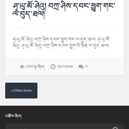
ཤྭ་ཡུ་མོ་ཤེའུ། བཀྲ་ཤིས་དབང་ཕྱུག་གང་
ལ་བུད་ཐལ།
ཤྭ་ཡུ་མོ་ཤེའུ། བཀྲ་ཤིས་དབང་ཕྱུག་གང་ལ་བུད་ཐལ། ཤྭ་ཡུ་མོ་
ཤེའུ། ཤྭ་ཡུ་མོ་ཤེའུ། བཀྲ་ཤིས་དབང་ཕྱུག་པེ་ཅིན་ལ་བུད་ཐལ།
1939 ལྟ་ཞིབ།
2017/02/06
0
« Older posts
འཚོལ་ཞིབ།