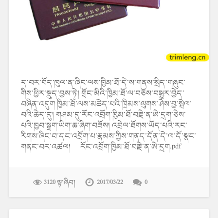
ད་བར་བོད་ཁུལ་ན་ཞིང་ལས་ཁྱིམ་ཐོ་དེ་ས་གནས་སྲིད་གཞུང་
གིས་ཕྱིར་སྡུད་བྱས་ཏེ། གྲོང་མིའི་ཁྱིམ་ཐོ་ལ་བཅོས་བསྒྱུར་བྱེད་
བཞིན་འདུག ཁྱིམ་ཐོ་ལས་མཆེད་པའི་ཁྲིམས་ལུགས་ཤེས་བྱ་སྤེལ་
བའི་ཆེད་དུ། གཤམ་དུ་རོང་འབྲོག་ཁྱིམ་ཐོ་བརྗེ་ན་ཨེ་དྲག་ཅེས་
པའི་ཁྱབ་སྒྲག་ཡིག་ཆ་ཞིག་བཟོས། འབྲེལ་ཐོགས་ཡོད་པའི་རང་
རིགས་ཞིང་བ་དང་འབྲོག་པ་རྣམས་ཀྱིས་གནད་དོན་དེ་ལ་དོ་སྣང་
གནང་བར་འཚལ། རོང་འབྲོག་ཁྱིམ་ཐོ་བརྗེ་ན་ཨེ་དྲག.pdf
3120 ལྟ་ཞིབ།
2017/03/22
0