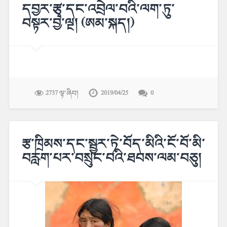
དབྱར་རྩྭ་དང་འབྲེལ་བའི་ལག་ཏུ་
བསྟར་བྱ་ལྔ། (ཨམ་སྐད།)
2737 ལྟ་ཞིབ།
2019/04/25
0
རྩ་ཁྲིམས་དང་སྦྱར་ཏེ་བོད་མིའི་ངོ་བོ་མི་
བརླག་པར་བསྲུང་བའི་ཐབས་ལམ་བཅུ།