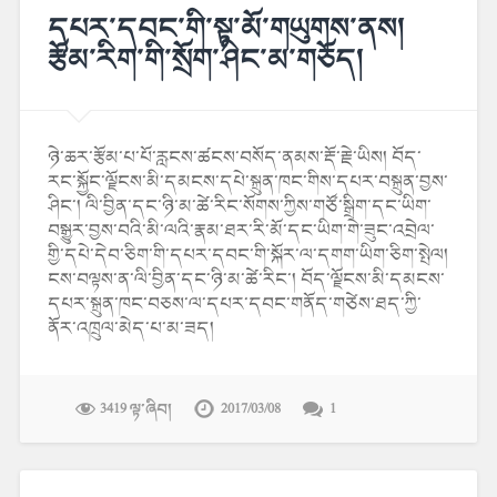
དཔར་དབང་གི་སྟ་མོ་གཡུགས་ནས།
རྩོམ་རིག་གི་སྲོག་ཤིང་མ་གཅོད།
ཉེ་ཆར་རྩོམ་པ་པོ་རླངས་ཚངས་བསོད་ནམས་རྡོ་རྗེ་ཡིས། བོད་
རང་སྐྱོང་ལྗོངས་མི་དམངས་དཔེ་སྐྲུན་ཁང་གིས་དཔར་བསྐྲུན་བྱས་
ཤིང་། ལི་བྱིན་དང་ཉི་མ་ཚེ་རིང་སོགས་ཀྱིས་གཙོ་སྒྲིག་དང་ཡིག་
བསྒྱུར་བྱས་བའི་མི་ལའི་རྣམ་ཐར་རི་མོ་དང་ཡིག་གེ་ཟུང་འབྲེལ་
གྱི་དཔེ་དེབ་ཅིག་གི་དཔར་དབང་གི་སྐོར་ལ་དགག་ཡིག་ཅིག་སྤེལ།
ངས་བལྟས་ན་ལི་བྱིན་དང་ཉི་མ་ཚེ་རིང་། བོད་ལྗོངས་མི་དམངས་
དཔར་སྐྲུན་ཁང་བཅས་ལ་དཔར་དབང་གནོད་གཙེས་ཐད་ཀྱི་
ནོར་འཁྲུལ་མེད་པ་མ་ཟད།
3419 ལྟ་ཞིབ།
2017/03/08
1