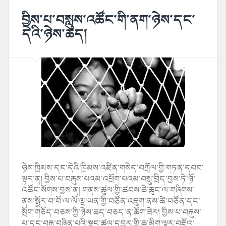
བྱིས་པ་བསླུས་འཚོང་གི་ནག་ཉེས་དང་
དེའི་ཉེས་ཆད།
ཉེས་ཁྲིམས་དང་དེའི་ཁྲིམས་འཛིན་གསེད་བཀྲོལ་གྱི་གཏན་དབབ་
ལྟར་ན། བྱིས་པ་བརྐུས་པའམ་འཕྲོག་པའམ་བསླུ་བྲིད་བྱས་ཏེ་ཉོ་
འཚོང་སོགས་བྱས་ན། གནས་ཚུལ་གྱི་ཚབས་ཆེ་ཆུང་ལ་གཞིགས་
ནས་སྦྱོར་བ་བོ་ལ་ལོ་ལྔ་ཡན་གྱི་བཙོན་འཇུག་ནས་ཚེ་བཙོན་དང་
སྲོག་གཅོད་བཅས་ཀྱི་ཉེས་ཆད་བཅད་ན་ཆོག་ཟེར། བྱིས་པ་བརྐུས་
པ་དང་བརྐུ་བཞིན་པའི་སྣང་ཚུལ་དབྱར་གྱི་ཆུ་མིག་ལྟར་བརྡོལ་