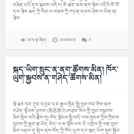
བཞིན་པའི་དུས་སྐབས་འདིར། མི་ཚང་མས་ནག་ཉེས་འདིའི་ངོ་བོ་
དང་ཉེས་ཆད་ཀྱི་རིམ་པ་བཅས་ཀྱི་གཏན་དབབ་ཤེས་པ་ཡིན་ན།
ཉེས་
1878 ལྟ་ཞིབ།
2018/09/18
0
སྐད་ཡིག་སྲུང་ན་ནག་ཚོགས་མིན། ཁོར་
ཡུག་སྐྱབས་ན་གཤེད་ཚོགས་མིན།
ཉེ་ཆར་ཏང་ཀྲུང་དབྱང་དང་རྒྱལ་སྲིད་སྤྱི་ཁྱབ་ཁང་གིས་ནག་
གཤེད་སྟོབས་ཤུགས་(黑恶势力)གཙང་སེལ་གྱི་ཁྱབ་བསྒྲགས་
ཞིག་སྤེལ་བའི་རྗེས་སུ། བོད་ལྗོངས་སྤྱི་བདེ་ལས་ཁུངས་ཀྱིས་ཁྲིམས་
ལུགས་ཀྱི་རྒྱབ་རྩ་ཡོད་མེད་ལ་མ་ལྟོས་པར་དེ་འབྲེལ་གྱི་བརྡ་ཁྱབ་
ཅིག་འཕྲལ་དུ་སྤེལ་ནས་བོད་ཀྱི་ཁོར་ཡུག་དང་སྐད་ཡིག་སྲུང་སྐྱོབ་