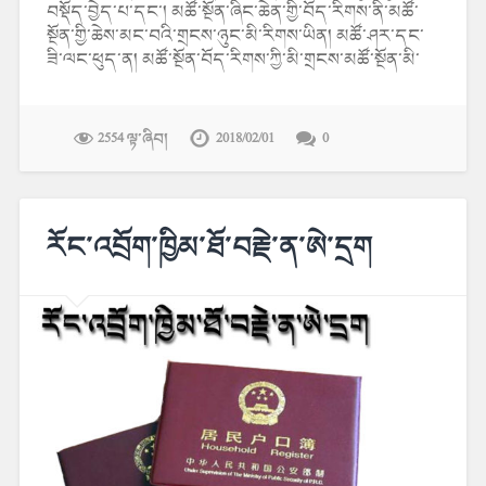
བསྡོད་བྱེད་པ་དང་། མཚོ་སྔོན་ཞིང་ཆེན་གྱི་བོད་རིགས་ནི་མཚོ་
སྔོན་གྱི་ཆེས་མང་བའི་གྲངས་ཉུང་མི་རིགས་ཡིན། མཚོ་ཤར་དང་
ཟི་ལང་ཕུད་ན། མཚོ་སྔོན་བོད་རིགས་ཀྱི་མི་གྲངས་མཚོ་སྔོན་མི་
2554 ལྟ་ཞིབ།
2018/02/01
0
རོང་འབྲོག་ཁྱིམ་ཐོ་བརྗེ་ན་ཨེ་དྲག