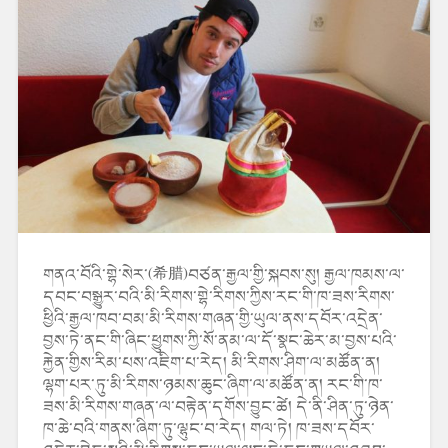
གནའ་བོའི་གྷེ་སེར་(希腊)བཙན་རྒྱལ་གྱི་སྐབས་སུ། རྒྱལ་ཁམས་ལ་
དབང་བསྒྱུར་བའི་མི་རིགས་གྷེ་རིགས་ཀྱིས་རང་གི་ཁ་ཟས་རིགས་
ཕྱིའི་རྒྱལ་ཁབ་བམ་མི་རིགས་གཞན་གྱི་ཡུལ་ནས་དབོར་འདྲེན་
བྱས་ཏེ་ནང་གི་ཞིང་ཕྱུགས་ཀྱི་སོ་ནམ་ལ་དོ་སྣང་ཆེར་མ་བྱས་པའི་
རྐྱེན་གྱིས་རིམ་པས་འཇིག་པ་རེད། མི་རིགས་ཤིག་ལ་མཚོན་ན།
ལྷག་པར་ཏུ་མི་རིགས་ཉམས་ཆུང་ཞིག་ལ་མཚོན་ན། རང་གི་ཁ་
ཟས་མི་རིགས་གཞན་ལ་བརྟེན་དགོས་བྱུང་ཚེ། དེ་ནི་ཤིན་ཏུ་ཉེན་
ཁ་ཆེ་བའི་གནས་ཞིག་ཏུ་ལྷུང་བ་རེད། གལ་ཏེ། ཁ་ཟས་དབོར་