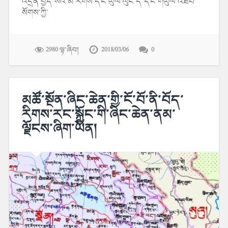
འདྲེན་བྱེད་སའི་མི་རིགས་དང་ཡུལ་ལུང་དེ་དང་གཡུལ་འཐབ་
སོགས་ཀྱི་
2980 ལྟ་ཞིབ།
2018/03/06
0
མཚོ་སྔོན་ཞིང་ཆེན་གྱི་ངོ་བོ་ནི་བོད་
རིགས་རང་སྐྱོང་གི་ཞིང་ཆེན་ནམ་
ལྗོངས་ཞིག་ཡིན།