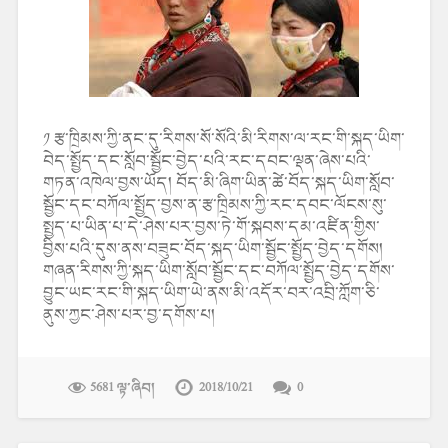
༡ རྩ་ཁྲིམས་ཀྱི་ནང་དུ་རིགས་སོ་སོའི་མི་རིགས་ལ་རང་གི་སྐད་ཡིག་
བེད་སྤྱོད་དང་སློབ་སྦྱོང་བྱེད་པའི་རང་དབང་ལྡན་ཞེས་པའི་
གཏན་འཁེལ་བྱས་ཡོད། བོད་མི་ཞིག་ཡིན་ཚེ་བོད་སྐད་ཡིག་སློབ་
སྦྱོང་དང་བཀོལ་སྤྱོད་བྱས་ན་རྩ་ཁྲིམས་ཀྱི་རང་དབང་ལོངས་སུ་
སྤྱད་པ་ཡིན་པ་དེ་ཤེས་པར་བྱས་ཏེ་གོ་སྐབས་དམ་འཛིན་གྱིས་
བྱིས་པའི་དུས་ནས་བཟུང་བོད་སྐད་ཡིག་སྦྱོང་སྤྱོད་བྱེད་དགོས།
གཞན་རིགས་ཀྱི་སྐད་ཡིག་སློབ་སྦྱོང་དང་བཀོལ་སྤྱོད་བྱེད་དགོས་
བྱུང་ཡང་རང་གི་སྐད་ཡིག་ཡེ་ནས་མི་འདོར་བར་འབྲི་ཀློག་ཅི་
ནུས་ཀྱང་ཤེས་པར་བྱ་དགོས་པ།
5681 ལྟ་ཞིབ།
2018/10/21
0