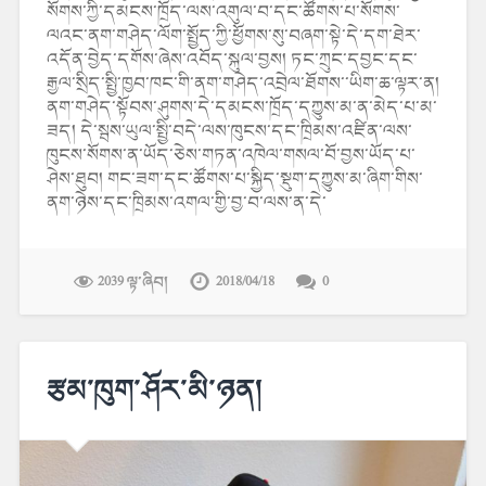
སོགས་ཀྱི་དམངས་ཁྲོད་ལས་འགུལ་བ་དང་ཚོགས་པ་སོགས་
ལའང་ནག་གཤེད་ལོག་སྤྱོད་ཀྱི་ཕྱོགས་སུ་བཞག་སྟེ་དེ་དག་ཐེར་
འདོན་བྱེད་དགོས་ཞེས་འབོད་སྐུལ་བྱས། ཏང་ཀྲུང་དབྱང་དང་
རྒྱལ་སྲིད་སྤྱི་ཁྱབ་ཁང་གི་ནག་གཤེད་འབྲེལ་ཐོགས་་ཡིག་ཆ་ལྟར་ན།
ནག་གཤེད་སྟོབས་ཤུགས་དེ་དམངས་ཁྲོད་དཀྱུས་མ་ན་མེད་པ་མ་
ཟད། དེ་སྦས་ཡུལ་སྤྱི་བདེ་ལས་ཁུངས་དང་ཁྲིམས་འཛིན་ལས་
ཁུངས་སོགས་ན་ཡོད་ཅེས་གཏན་འཁེལ་གསལ་བོ་བྱས་ཡོད་པ་
ཤེས་ཐུབ། གང་ཟག་དང་ཚོགས་པ་སྐྱིད་སྡུག་དཀྱུས་མ་ཞིག་གིས་
ནག་ཉེས་དང་ཁྲིམས་འགལ་གྱི་བྱ་བ་ལས་ན་དེ་
2039 ལྟ་ཞིབ།
2018/04/18
0
རྩམ་ཁུག་ཤོར་མི་ཉན།