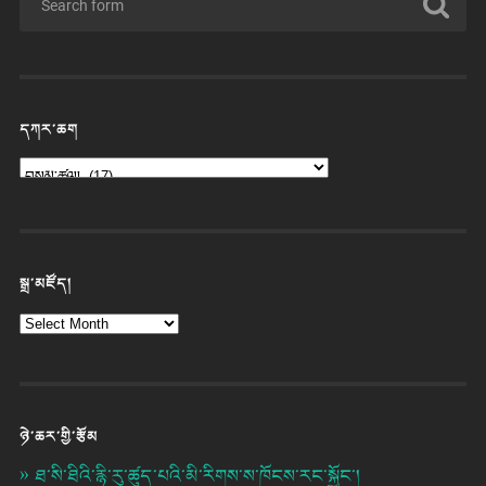
དཀར་ཆག
སྒྲ་མཛོད།
ཉེ་ཆར་གྱི་རྩོམ
ཐ་སི་ཐིའི་རྙི་རུ་ཚུད་པའི་མི་རིགས་ས་ཁོངས་རང་སྐྱོང་།